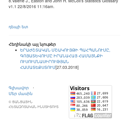
8.Valerie J., Easton and John H. McColl's Statistics Glossary
v1.1 22/8/2016 11:16am.
դեպի ետ
Հեղինակի այլ նյութեր
ԵՐԱԺՇՏԱԿԱՆ ՄՇԱԿՈՒՅԹԻ ՊԱՀՊԱՆՈՒՄԸ,
ԳՈՅԱՏԵՎՈՒՄԸ ԻՐԱՆԱՀԱՅ ՀԱՄԱՅՆՔԻ
ՈՒՍՈՒՄՆԱՍԻՐՈՒԹՅԱՆ
ՀԱՄԱՏԵՔՍՏՈՒՄ
[27.03.2018]
Գլխավոր
⋅
Մեր մասին
© ՑԱՆՑԱՅԻՆ
ՀԵՏԱԶՈՏԱԿԱՆ ԻՆՍՏԻՏՈՒՏ