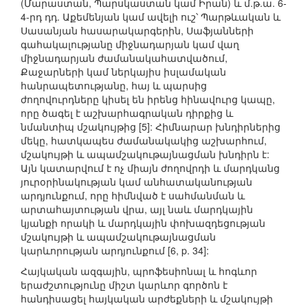
(Մարաստան, Պարսկաստան կամ Իրան) և մ.թ.ա. 6-
4-րդ դդ. Աքեմենյան կամ ավելի ուշ՝ Պարթևական և
Սասանյան հասարակարգերին, Սաֆյանների
գահակալությանը միջնադարյան կամ վաղ
միջնադարյան ժամանակահատվածում,
Քաջարների կամ ներկայիս իսլամական
հանրապետությանը, հայ և պարսից
ժողովուրդները կիսել են իրենց հինավուրց կապը,
որը ծագել է աշխարհագրական դիրքից և
նմանտիպ մշակույթից [5]: Հիմնարար խնդիրներից
մեկը, հատկապես ժամանակակից աշխարհում,
մշակույթի և ապամշակութայնացման խնդիրն է:
Այն կատարվում է ոչ միայն ժողովրդի և մարդկանց
յուրօրինակության կամ անհատականության
արդյունքում, որը հիմնված է սահմանման և
արտահայտության վրա, այլ նաև մարդկային
կյանքի որակի և մարդկային փոխազդեցության
մշակույթի և ապամշակութայնացման
կարևորության արդյունքում [6, p. 34]:
Հայկական ազգային, պրոֆեսիոնալ և հոգևոր
երաժշտությունը միշտ կարևոր գործոն է
հանդիսացել հայկական արժեքների և մշակույթի