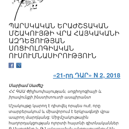
ՊԱՐՍԿԱԿԱՆ ԵՐԱԺՇՏԱԿԱՆ
ՄՇԱԿՈՒՅԹԻ ՎՐԱ ՀԱՅԿԱԿԱՆԻ
ԱԶԴԵՑՈՒԹՅԱՆ
ՍՈՑԻՈԼՈԳԻԱԿԱՆ
ՈՒՍՈՒՄՆԱՍԻՐՈՒԹՅՈՒՆ
«21-րդ ԴԱՐ» N 2, 2018
Մարիամ Սաժեշ
ՀՀ ԳԱԱ Փիլիսոփայության, սոցիոլոգիայի և
իրավունքի ինստիտուտի ասպիրանտ
Մշակույթը կարող է դիտվել որպես ուժ, որը
տարբերակում և միավորում է երկրագնդի վրա
ապրող մարդկանց: Միջմշակութային
հաղորդակցության ոլորտի հայտնի գիտնականներ
Ջ.Մարտինը և Թ.Նակայաման անդրադառնում են