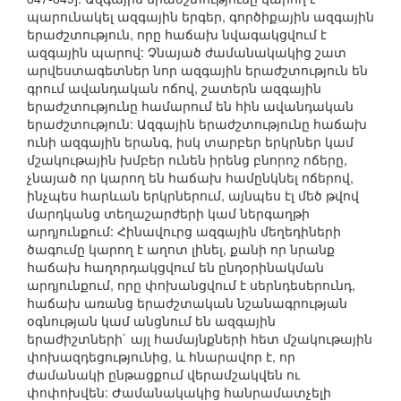
պարունակել ազգային երգեր, գործիքային ազգային
երաժշտություն, որը հաճախ նվագակցվում է
ազգային պարով: Չնայած ժամանակակից շատ
արվեստագետներ նոր ազգային երաժշտություն են
գրում ավանդական ոճով, շատերն ազգային
երաժշտությունը համարում են հին ավանդական
երաժշտություն: Ազգային երաժշտությունը հաճախ
ունի ազգային երանգ, իսկ տարբեր երկրներ կամ
մշակութային խմբեր ունեն իրենց բնորոշ ոճերը,
չնայած որ կարող են հաճախ համընկնել ոճերով,
ինչպես հարևան երկրներում, այնպես էլ մեծ թվով
մարդկանց տեղաշարժերի կամ ներգաղթի
արդյունքում: Հինավուրց ազգային մեղեդիների
ծագումը կարող է աղոտ լինել, քանի որ նրանք
հաճախ հաղորդակցվում են ընդօրինակման
արդյունքում, որը փոխանցվում է սերնդեսերունդ,
հաճախ առանց երաժշտական նշանագրության
օգնության կամ անցնում են ազգային
երաժիշտների` այլ համայնքների հետ մշակութային
փոխազդեցությունից, և հնարավոր է, որ
ժամանակի ընթացքում վերամշակվեն ու
փոփոխվեն: Ժամանակակից հանրամատչելի