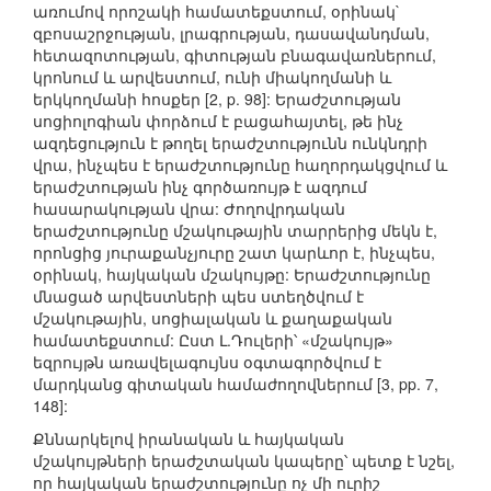
առումով որոշակի համատեքստում, օրինակ`
զբոսաշրջության, լրագրության, դասավանդման,
հետազոտության, գիտության բնագավառներում,
կրոնում և արվեստում, ունի միակողմանի և
երկկողմանի հոսքեր [2, p. 98]: Երաժշտության
սոցիոլոգիան փորձում է բացահայտել, թե ինչ
ազդեցություն է թողել երաժշտությունն ունկնդրի
վրա, ինչպես է երաժշտությունը հաղորդակցվում և
երաժշտության ինչ գործառույթ է ազդում
հասարակության վրա: Ժողովրդական
երաժշտությունը մշակութային տարրերից մեկն է,
որոնցից յուրաքանչյուրը շատ կարևոր է, ինչպես,
օրինակ, հայկական մշակույթը: Երաժշտությունը
մնացած արվեստների պես ստեղծվում է
մշակութային, սոցիալական և քաղաքական
համատեքստում: Ըստ Լ.Դուլերի՝ «մշակույթ»
եզրույթն առավելագույնս օգտագործվում է
մարդկանց գիտական համաժողովներում [3, pp. 7,
148]:
Քննարկելով իրանական և հայկական
մշակույթների երաժշտական կապերը՝ պետք է նշել,
որ հայկական երաժշտությունը ոչ մի ուրիշ