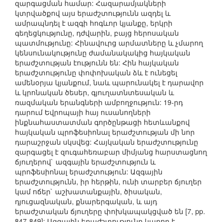
զարգացման համար: Հազարամյակների
կտրվածքով այս երաժշտությունն ազդել և
ամրապնդել է ազգի հոգևոր կյանքը, երկրի
գեղեցկությունը, դժվարին, բայց հերոսական
պատմությունը: Հինավուրց արմատները և չմարող
կենսունակությունը ժամանակակից հայկական
երաժշտության էությունն են: Հին հայկական
երաժշտությունը փոփոխական ձև է ունեցել
ամենօրյա կյանքում, նաև պարունակել է դարավոր
և կրոնական ծեսեր, գյուղատնտեսական և
ռազմական երանգների ամբողջություն: 19-րդ
դարում Եվրոպայի հայ ուսանողների
ինքնահաստատման գործընթացի հետևանքով
հայկական պրոֆեսիոնալ երաժշտության մի նոր
դարաշրջան սկսվեց: Հայկական երաժշտությունը
զարգացել է զուգահեռաբար միմյանց հարստացնող
ճյուղերով` ազգային երաժշտություն և
պրոֆեսիոնալ երաժշտություն: Ազգային
երաժշտությունն, իր հերթին, ունի տարբեր ճյուղեր
կամ ոճեր` աշխատանքային, ծիսական,
դյուցազնական, քնարերգական, և այդ
երաժշտական ճյուղերը փոխկապակցված են [7, pp.
847-849]: Ազգային երաժշտությունը կարող է