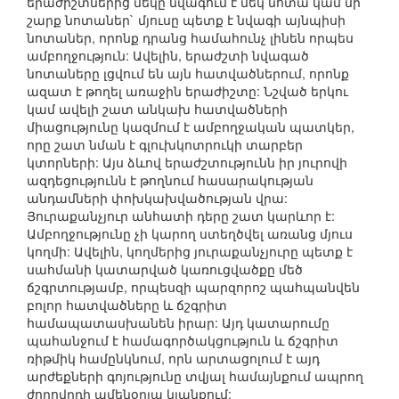
երաժիշտներից մեկը նվագում է մեկ նոտա կամ մի
շարք նոտաներ` մյուսը պետք է նվագի այնպիսի
նոտաներ, որոնք դրանց համահունչ լինեն որպես
ամբողջություն: Ավելին, երաժշտի նվագած
նոտաները լցվում են այն հատվածներում, որոնք
ազատ է թողել առաջին երաժիշտը: Նշված երկու
կամ ավելի շատ անկախ հատվածների
միացությունը կազմում է ամբողջական պատկեր,
որը շատ նման է գլուխկոտրուկի տարբեր
կտորների: Այս ձևով երաժշտությունն իր յուրովի
ազդեցությունն է թողնում հասարակության
անդամների փոխկախվածության վրա:
Յուրաքանչյուր անհատի դերը շատ կարևոր է:
Ամբողջությունը չի կարող ստեղծվել առանց մյուս
կողմի: Ավելին, կողմերից յուրաքանչյուրը պետք է
սահմանի կատարված կառուցվածքը մեծ
ճշգրտությամբ, որպեսզի պարզորոշ պահպանվեն
բոլոր հատվածները և ճշգրիտ
համապատասխանեն իրար: Այդ կատարումը
պահանջում է համագործակցություն և ճշգրիտ
ռիթմիկ համընկնում, որն արտացոլում է այդ
արժեքների գոյությունը տվյալ համայնքում ապրող
ժողովրդի ամենօրյա կյանքում: