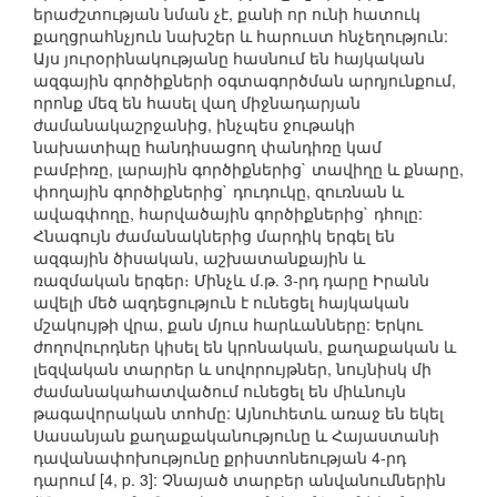
երաժշտության նման չէ, քանի որ ունի հատուկ
քաղցրահնչյուն նախշեր և հարուստ հնչեղություն:
Այս յուրօրինակությանը հասնում են հայկական
ազգային գործիքների օգտագործման արդյունքում,
որոնք մեզ են հասել վաղ միջնադարյան
ժամանակաշրջանից, ինչպես ջութակի
նախատիպը հանդիսացող փանդիռը կամ
բամբիռը, լարային գործիքներից` տավիղը և քնարը,
փողային գործիքներից` դուդուկը, զուռնան և
ավագփողը, հարվածային գործիքներից` դհոլը:
Հնագույն ժամանակներից մարդիկ երգել են
ազգային ծիսական, աշխատանքային և
ռազմական երգեր։ Մինչև մ.թ. 3-րդ դարը Իրանն
ավելի մեծ ազդեցություն է ունեցել հայկական
մշակույթի վրա, քան մյուս հարևանները: Երկու
ժողովուրդներ կիսել են կրոնական, քաղաքական և
լեզվական տարրեր և սովորույթներ, նույնիսկ մի
ժամանակահատվածում ունեցել են միևնույն
թագավորական տոհմը: Այնուհետև առաջ են եկել
Սասանյան քաղաքականությունը և Հայաստանի
դավանափոխությունը քրիստոնեության 4-րդ
դարում [4, p. 3]: Չնայած տարբեր անվանումներին