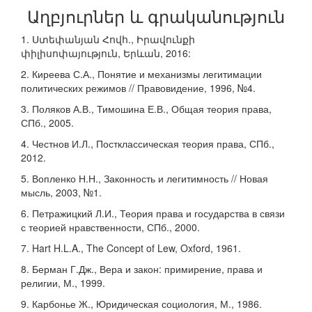
Աղբյուրներ և գրականություն
1. Ստեփանյան Հովհ., Իրավունքի
փիլիսոփայություն, Երևան, 2016:
2. Киреева С.А., Понятие и механизмы легитимации
политических режимов // Правовидение, 1996, №4.
3. Поляков А.В., Тимошина Е.В., Общая теория права,
СПб., 2005.
4. Честнов И.Л., Постклассическая теория права, СПб.,
2012.
5. Вопленко Н.Н., Законность и легитимность // Новая
мысль, 2003, №1.
6. Петражицкий Л.И., Теория права и государства в связи
с теорией нравственности, СПб., 2000.
7. Hart H.L.A., The Concept of Lew, Oxford, 1961.
8. Берман Г.Дж., Вера и закон: примирение, права и
религии, М., 1999.
9. Карбонье Ж., Юридическая социология, М., 1986.