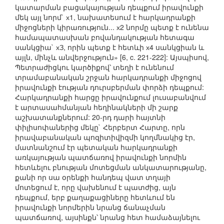
կատարման բացակայության դեպքում իրավունքի
մեկ այլ նորմ` х1, նախատեսում է հարկադրանքի
միջոցների կիրառություն... х2 նորմը պետք է ունենա
համապատասխան բովանդակության հետագա
սանկցիա` хЗ, որին պետք է հետևի х4 սանկցիան և
այլն, մինչև անվերջություն» [6, c. 221-222]: Այսպիսով,
Պետրաժիցկու կարծիքով՝ տեղի է ունենում
տրամաբանական շրջան հարկադրանքի միջոցով
իրավունքի էության դուրսբերման փորձի դեպքում:
Հարկադրանքի հարցը իրավունքում լուսաբանվում
է արտասահմանյան հեղինակների մի շարք
աշխատանքներում: 20-րդ դարի հայտնի
փիլիսոփաներից մեկը` Հերբերտ Հարտը, որն
իրավաբանական պոզիտիվիզմի կողմնակից էր,
մատնանշում էր պետական հարկադրանքի
առկայության պատճառով իրավունքի նորմին
հետևելու բնության մոտեցման անկատարությանը,
քանի որ սա օրենքի հանդեպ վատ տղայի
մոտեցում է, որը վախենում է պատժից, այն
դեպքում, երբ քաղաքացիները հետևում են
իրավունքի նորմերին նրանց ճանաչման
պատճառով, այսինքն՝ նրանց հետ համաձայնելու