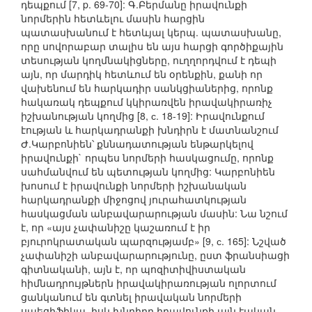
դեպքում [7, p. 69-70]: Գ.Բերմանը իրավունքի
նորմերին հետևելու մասին հարցին
պատասխանում է հետևյալ կերպ. պատասխանը,
որը սովորաբար տալիս են այս հարցի գործիքային
տեսության կողմնակիցները, ուղղորդվում է դեպի
այն, որ մարդիկ հետևում են օրենքին, քանի որ
վախենում են հարկադիր սանկցիաներից, որոնք
հակառակ դեպքում կկիրառվեն իրավակիրառիչ
իշխանության կողմից [8, с. 18-19]: Իրավունքում
էության և հարկադրանքի խնդիրն է մատնանշում
Ժ.Կարբոնիեն՝ քննադատության ենթարկելով
իրավունքի` որպես նորմերի հասկացումը, որոնք
սահմանվում են պետության կողմից: Կարբոնիեն
խոսում է իրավունքի նորմերի իշխանական
հարկադրանքի միջոցով յուրահատկության
հասկացման անբավարարության մասին: Նա նշում
է, որ «այս չափանիշը կաշառում է իր
բյուրոկրատական պարզությամբ» [9, с. 165]: Նշված
չափանիշի անբավարարությունը, ըստ ֆրանսիացի
գիտնականի, այն է, որ պոզիտիվիստական
հիմնադրույթներն իրավակիրառության ոլորտում
ցանկանում են գտնել իրավական նորմերի
սպեցիֆիկա, իսկ խնդիրը իրավունքի այն էական