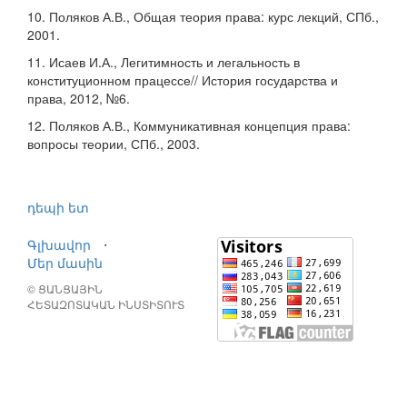
10. Поляков А.В., Общая теория права: курс лекций, СПб.,
2001.
11. Исаев И.А., Легитимность и легальность в
конституционном працессе// История государства и
права, 2012, №6.
12. Поляков А.В., Коммуникативная концепция права:
вопросы теории, СПб., 2003.
դեպի ետ
Գլխավոր
⋅
Մեր մասին
© ՑԱՆՑԱՅԻՆ
ՀԵՏԱԶՈՏԱԿԱՆ ԻՆՍՏԻՏՈՒՏ