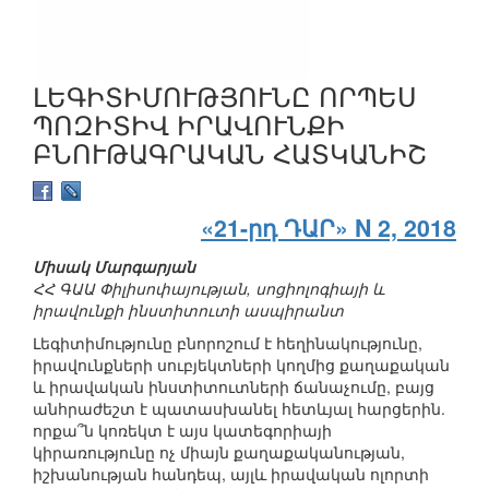
ԼԵԳԻՏԻՄՈՒԹՅՈՒՆԸ ՈՐՊԵՍ
ՊՈԶԻՏԻՎ ԻՐԱՎՈՒՆՔԻ
ԲՆՈՒԹԱԳՐԱԿԱՆ ՀԱՏԿԱՆԻՇ
«21-րդ ԴԱՐ» N 2, 2018
Միսակ Մարգարյան
ՀՀ ԳԱԱ Փիլիսոփայության, սոցիոլոգիայի և
իրավունքի ինստիտուտի ասպիրանտ
Լեգիտիմությունը բնորոշում է հեղինակությունը,
իրավունքների սուբյեկտների կողմից քաղաքական
և իրավական ինստիտուտների ճանաչումը, բայց
անհրաժեշտ է պատասխանել հետևյալ հարցերին.
որքա՞ն կոռեկտ է այս կատեգորիայի
կիրառությունը ոչ միայն քաղաքականության,
իշխանության հանդեպ, այլև իրավական ոլորտի