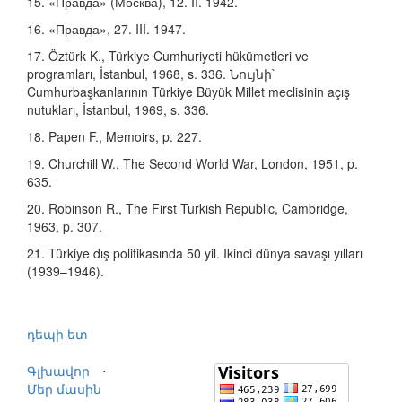
15. «Правда» (Москва), 12. II. 1942.
16. «Правда», 27. III. 1947.
17. Öztürk K., Türkiye Cumhuriyeti hükümetleri ve
programları, İstanbul, 1968, s. 336. Նույնի`
Cumhurbaşkanlarının Türkiye Büyük Millet meclisinin açış
nutukları, İstanbul, 1969, s. 336.
18. Papen F., Memoirs, p. 227.
19. Churchill W., The Second World War, London, 1951, p.
635.
20. Robinson R., The First Turkish Republic, Cambridge,
1963, p. 307.
21. Türkiye dış politikasında 50 yil. Ikinci dünya savaşı yılları
(1939–1946).
դեպի ետ
Գլխավոր
⋅
Մեր մասին