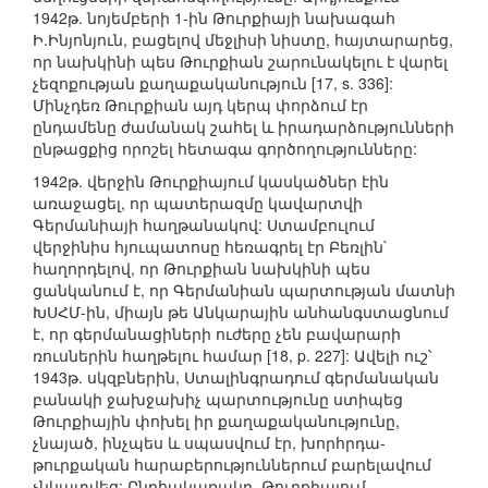
1942թ. նոյեմբերի 1-ին Թուրքիայի նախագահ
Ի.Ինյոնյուն, բացելով մեջլիսի նիստը, հայտարարեց,
որ նախկինի պես Թուրքիան շարունակելու է վարել
չեզոքության քաղաքականություն [17, s. 336]:
Մինչդեռ Թուրքիան այդ կերպ փորձում էր
ընդամենը ժամանակ շահել և իրադարձությունների
ընթացքից որոշել հետագա գործողությունները:
1942թ. վերջին Թուրքիայում կասկածներ էին
առաջացել, որ պատերազմը կավարտվի
Գերմանիայի հաղթանակով: Ստամբուլում
վերջինիս հյուպատոսը հեռագրել էր Բեռլին`
հաղորդելով, որ Թուրքիան նախկինի պես
ցանկանում է, որ Գերմանիան պարտության մատնի
ԽՍՀՄ-ին, միայն թե Անկարային անհանգստացնում
է, որ գերմանացիների ուժերը չեն բավարարի
ռուսներին հաղթելու համար [18, p. 227]: Ավելի ուշ՝
1943թ. սկզբներին, Ստալինգրադում գերմանական
բանակի ջախջախիչ պարտությունը ստիպեց
Թուրքիային փոխել իր քաղաքականությունը,
չնայած, ինչպես և սպասվում էր, խորհրդա-
թուրքական հարաբերություններում բարելավում
չնկատվեց: Ընդհակառակը, Թուրքիայում