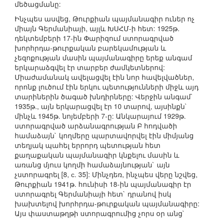
մեծացմանը:
Ինչպես ասվեց, Թուրքիան պայմանագիր ուներ ոչ
միայն Գերմանիայի, այլև ԽՍՀՄ-ի հետ: 1925թ.
դեկտեմբերի 17-ին Փարիզում ստորագրված
խորհրդա-թուրքական բարեկամության և
չեզոքության մասին պայմանագիրը երեք անգամ
երկարաձգվել էր տարբեր ժամկետներով:
Միաժամանակ ավելացվել էին նոր հավելվածներ,
որոնք լուծում էին երկու պետությունների միջև այդ
տարիներին ծագած խնդիրները: Վերջին անգամ`
1935թ., այն երկարացվել էր 10 տարով, այսինքն`
մինչև 1945թ. նոյեմբերի 7-ը: Անկարայում 1929թ.
ստորագրված արձանագրության Բ հոդվածի
համաձայն` կողմերը պարտավորվել էին միմյանց
տեղյակ պահել երրորդ պետության հետ
քաղաքական պայմանագիր կնքելու մասին և
առանց մյուս կողմի համաձայնության` այն
չստորագրել [8, с. 35]: Մինչդեռ, ինչպես վերը նշվեց,
Թուրքիան 1941թ. հունիսի 18-ին պայմանագիր էր
ստորագրել Գերմանիայի հետ` դրանով իսկ
խախտելով խորհրդա-թուրքական պայմանագիրը:
Այս փաստաթղթի ստորագրումից չորս օր անց`