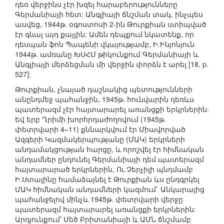
դեռ վերջինս չէր խզել հարաբերությունները
Գերմանիայի հետ: Անգլիայի ճնշման տակ, ինչպես
ասվեց, 1944թ. օգոստոսի 2-ին Թուրքիան ստիպված
էր գնալ այդ քայլին: Ամեն դեպքում նկատենք, որ
դեսպան ֆոն Պապենի վկայությամբ, Ի.Ինյոնյուն
1944թ. ամռանը ԽՍՀՄ թիկունքում Գերմանիայի և
Անգլիայի մերձեցման մի վերջին փորձն է արել [18, p.
527]:
Թուրքիան, չնայած դաշնակից պետությունների
անընդմեջ պահանջին, 1945թ. հունվարին դեռևս
պատերազմ չէր հայտարարել առանցքի երկրներին:
Եվ երբ Ղրիմի խորհրդաժողովում (1945թ.
փետրվարի 4–11) քննարկվում էր Միավորված
Ազգերի Կազմակերպությանը (ՄԱԿ) երկրների
անդամակցության հարցը, և որոշվել էր հիմնական
անդամներ ընդունել Գերմանիայի դեմ պատերազմ
հայտարարած երկրներին, Ու.Չերչիլի պնդմամբ
Ի.Ստալինը համաձայնել է Թուրքիան ևս ընդգրկել
ՄԱԿ հիմնական անդամների կազմում` Անկարայից
պահանջելով մինչև 1945թ. փետրվարի վերջը
պատերազմ հայտարարել առանցքի երկրներին:
Արդյունքում՝ Մեծ Բրիտանիայի և ԱՄՆ ճնշմամբ