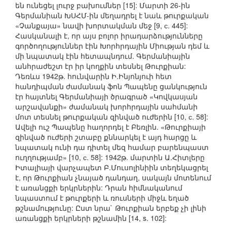
են ունեցել լուրջ բախումներ [15]: Մարտի 26-ին
Գերմանիան ԽՍՀՄ-ին մեղադրել է նաև թուրքական
«Չանքայա» նավի խորտակման մեջ [9, с. 445]:
Հասկանալի է, որ այս բոլոր իրադարձությունները
գործողություններ էին Խորհրդային Միության դեմ և
մի նպատակ էին հետապնդում. Գերմանիային
անհրաժեշտ էր իր կողքին տեսնել Թուրքիան:
Դեռևս 1942թ. հունվարին Ի.Ինյոնյուի հետ
հանդիպման ժամանակ ֆոն Պապենը ցանկություն
էր հայտնել Գերմանիայի ծրագրած «Կովկասյան
արշավանքի» ժամանակ խորհրդային սահմանի
մոտ տեսնել թուրքական զինված ուժերին [10, с. 58]:
Ավելի ուշ Պապենը հաղորդել է Բեռլին. «Թուրքիայի
զինված ուժերի շտաբը քննարկել է այդ հարցը և
նպատակ ունի դա դիտել մեզ համար բարենպաստ
ուղղությամբ» [10, с. 58]: 1942թ. մարտին Ա.Հիտլերը
Իտալիայի վարչապետ Բ.Մուսոլինիին տեղեկացրել
է, որ Թուրքիան չնայած դանդաղ, սակայն մոտենում
է առանցքի երկրներին: Դրան հիմնականում
նպաստում է թուրքերի և ռուսների միջև եղած
թշնամությունը: Ըստ նրա` Թուրքիան երբեք չի լինի
առանցքի երկրների թշնամին [14, s. 102]: