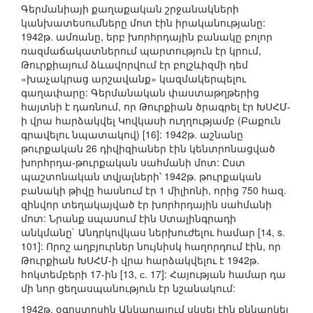
Գերմանիայի քաղաքական շրջանակների
կանխատեսումները մոտ էին իրականությանը:
1942թ. ամռանը, երբ խորհրդային բանակը բոլոր
ռազմաճակատներում պարտություն էր կրում,
Թուրքիայում ձևավորվում էր բոլշևիզմի դեմ
«խաչակրաց արշավանք» կազմակերպելու
գաղափարը: Գերմանական փաստաթղթերից
հայտնի է դառնում, որ Թուրքիան ծրագրել էր ԽՍՀՄ-
ի վրա հարձակվել Կովկասի ուղղությամբ (Բաքուն
գրավելու նպատակով) [16]: 1942թ. աշնանը
թուրքական 26 դիվիզիաներ էին կենտրոնացված
խորհրդա-թուրքական սահմանի մոտ: Ըստ
պաշտոնական տվյալների՝ 1942թ. թուրքական
բանակի թիվը հասնում էր 1 միլիոնի, որից 750 հազ.
զինվոր տեղակայված էր խորհրդային սահմանի
մոտ: Նրանք սպասում էին Ստալինգրադի
անկմանը` Անդրկովկաս ներխուժելու համար [14, s.
101]: Որոշ աղբյուրներ նույնիսկ հաղորդում էին, որ
Թուրքիան ԽՍՀՄ-ի վրա հարձակվելու է 1942թ.
հոկտեմբերի 17-ին [13, с. 17]: Հայության համար դա
մի նոր ցեղասպանություն էր նշանակում:
1942թ. օգոստոսին Անկարայում սկսել էին քննարկել