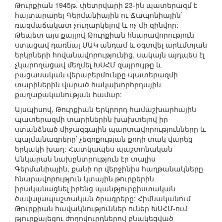
Թուրքիան 1945թ. փետրվարի 23-ին պատերազմ է
հայտարարել Գերմանիային ու Ճապոնիային`
ռազմաճակատ չուղարկելով և ոչ մի զինվոր:
Թեպետ այս քայլով Թուրքիան հնարավորություն
ստացավ դառնալ ՄԱԿ անդամ և օգտվել արևմտյան
երկրների հովանավորությունից, սակայն այդպես էլ
չկարողացավ մեղմել ԽՍՀՄ զայրույթը և
բացասական վերաբերմունքը պատերազմի
տարիներին վարած հակախորհրդային
քաղաքականության համար:
Այսպիսով, Թուրքիան Երկրորդ համաշխարհային
պատերազմի տարիներին խախտելով իր
ստանձնած միջազգային պարտավորությունները և
պայմանագրերը՝ չեզոքության քողի տակ վարեց
երկակի խաղ: Հատկապես պաշտոնական
Անկարան նախընտրություն էր տալիս
Գերմանիային, քանի որ վերջինիս հաղթանակները
հնարավորություն կտային թուրքերին
իրականացնել իրենց պանթյուրքիստական
ծավալապաշտական ծրագրերը: Հիմնականում
Թուրքիան հավակնություններ ուներ ԽՍՀՄ-ում
թյուրքալեզու ժողովուրդներով բնակեցված