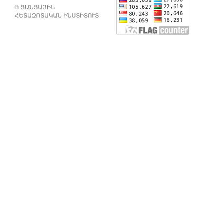
© ՑԱՆՑԱՅԻՆ
ՀԵՏԱԶՈՏԱԿԱՆ ԻՆՍՏԻՏՈՒՏ