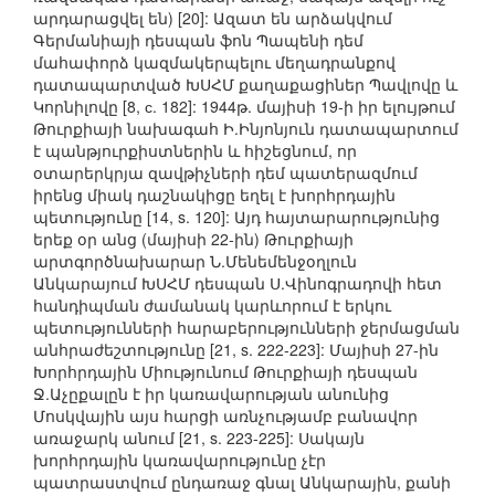
արդարացվել են) [20]: Ազատ են արձակվում
Գերմանիայի դեսպան ֆոն Պապենի դեմ
մահափորձ կազմակերպելու մեղադրանքով
դատապարտված ԽՍՀՄ քաղաքացիներ Պավլովը և
Կորնիլովը [8, с. 182]: 1944թ. մայիսի 19-ի իր ելույթում
Թուրքիայի նախագահ Ի.Ինյոնյուն դատապարտում
է պանթյուրքիստներին և հիշեցնում, որ
օտարերկրյա զավթիչների դեմ պատերազմում
իրենց միակ դաշնակիցը եղել է խորհրդային
պետությունը [14, s. 120]: Այդ հայտարարությունից
երեք օր անց (մայիսի 22-ին) Թուրքիայի
արտգործնախարար Ն.Մենեմենջօղլուն
Անկարայում ԽՍՀՄ դեսպան Ս.Վինոգրադովի հետ
հանդիպման ժամանակ կարևորում է երկու
պետությունների հարաբերությունների ջերմացման
անհրաժեշտությունը [21, s. 222-223]: Մայիսի 27-ին
Խորհրդային Միությունում Թուրքիայի դեսպան
Ջ.Աչըքալըն է իր կառավարության անունից
Մոսկվային այս հարցի առնչությամբ բանավոր
առաջարկ անում [21, s. 223-225]: Սակայն
խորհրդային կառավարությունը չէր
պատրաստվում ընդառաջ գնալ Անկարային, քանի