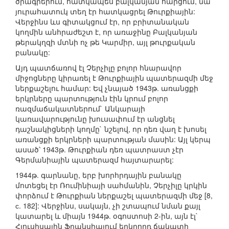
ծրագրերում, հատկապես բալկանյան հարցում, նա
յուրահատուկ տեղ էր հատկացրել Թուրքիային:
Վերջինս ևս գիտակցում էր, որ բրիտանական
կողմին անհրաժեշտ է, որ առաջինը Բալկանյան
թերակղզի մտնի ոչ թե Կարմիր, այլ թուրքական
բանակը:
Այդ պատճառով էլ Չերչիլը բոլոր հնարավոր
միջոցները կիրառել է Թուրքիային պատերազմի մեջ
ներքաշելու համար: Եվ չնայած 1943թ. առանցքի
երկրները պարտություն էին կրում բոլոր
ռազմաճակատներում` Անկարայի
կառավարությունը խուսափում էր անցնել
դաշնակիցների կողմը` նշելով, որ դեռ վաղ է խոսել
առանցքի երկրների պարտության մասին: Այլ կերպ
ասած՝ 1943թ. Թուրքիան դեռ պատրաստ չէր
Գերմանիային պատերազմ հայտարարել:
1944թ. գարնանը, երբ խորհրդային բանակը
մոտեցել էր Ռումինիայի սահմանին, Չերչիլը կրկին
փորձում է Թուրքիան ներքաշել պատերազմի մեջ [8,
с. 182]: Վերջինս, սակայն, չի շտապում նման քայլ
կատարել և միայն 1944թ. օգոստոսի 2-ին, այն էլ`
Հյուսիսային Ֆրանսիայում երկրորդ ճակատի