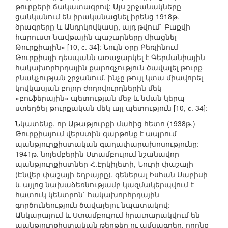
թուրքերի ճակատագրով: Այս շրջանակները
ցանկանում են իրականացնել իրենց 1918թ.
ծրագրերը և Անդրկովկասը, այդ թվում` Բաքվի
հարուստ նավթային պաշարները միացնել
Թուրքիային» [10, с. 34]: Նույն օրը Բեռլինում
Թուրքիայի դեսպանն առաջարկել է Գերմանիային
հակախորհրդային քարոզչություն ծավալել թուրք
բնակչության շրջանում, ինչը թույլ կտա միավորել
կովկասյան բոլոր ժողովուրդներին մեկ
«բուֆերային» պետության մեջ և նման կերպ
ստեղծել թուրքական մեկ այլ պետություն [10, с. 34]:
Նկատենք, որ Աթաթյուրքի մահից հետո (1938թ.)
Թուրքիայում վերստին զարթոնք է ապրում
պանթյուրքիստական գաղափարախոսությունը:
1941թ. նոյեմբերին Ստամբուլում նշանավոր
պանթյուրքիստներ Հ.Էրկիլետի, Նուրի փաշայի
(Էնվեր փաշայի եղբայրը), գեներալ Իսհան Սաբիսի
և այլոց նախաձեռնությամբ կազմակերպվում է
հատուկ կենտրոն` հակախորհրդային
գործունեություն ծավալելու նպատակով:
Անկարայում և Ստամբուլում հրատարակվում են
պանթյուրքիստական թերթեր ու ամսագրեր, որոնք