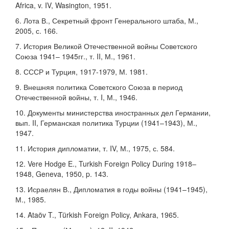
Africa, v. IV, Wasington, 1951.
6. Лота В., Секретный фронт Генерального штаба, М.,
2005, с. 166.
7. История Великой Отечественной войны Советского
Союза 1941– 1945гг., т. II, М., 1961.
8. СССР и Турция, 1917-1979, М. 1981.
9. Внешняя политика Советского Союза в период
Отечественной войны, т. I, М., 1946.
10. Документы министерства иностранных дел Германии,
вып. II, Германская политика Турции (1941–1943), М.,
1947.
11. История дипломатии, т. IV, М., 1975, с. 584.
12. Vere Hodge E., Turkish Foreign Policy During 1918–
1948, Geneva, 1950, p. 143.
13. Исраелян В., Дипломатия в годы войны (1941–1945),
М., 1985.
14. Ataöv T., Türkish Foreign Policy, Ankara, 1965.