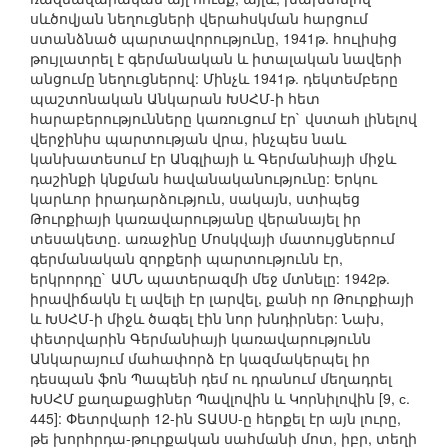
սևծովյան նեղուցների վերահսկման հարցում
ստանձնած պարտավորությունը, 1941թ. հուլիսից
թույլատրել է գերմանական և իտալական նավերի
անցումը նեղուցներով: Մինչև 1941թ. դեկտեմբերը
պաշտոնական Անկարան ԽՍՀՄ-ի հետ
հարաբերությունները կառուցում էր` վստահ լինելով
վերջինիս պարտության վրա, ինչպես նաև
կանխատեսում էր Անգլիայի և Գերմանիայի միջև
դաշինքի կնքման հավանականությունը: Երկու
կարևոր իրադարձություն, սակայն, ստիպեց
Թուրքիայի կառավարությանը վերանայել իր
տեսակետը. առաջինը Մոսկվայի մատույցներում
գերմանական զորքերի պարտությունն էր,
երկրորդը` ԱՄՆ պատերազմի մեջ մտնելը: 1942թ.
իրավիճակն էլ ավելի էր լարվել, քանի որ Թուրքիայի
և ԽՍՀՄ-ի միջև ծագել էին նոր խնդիրներ: Նախ,
փետրվարին Գերմանիայի կառավարությունն
Անկարայում մահափորձ էր կազմակերպել իր
դեսպան ֆոն Պապենի դեմ ու դրանում մեղադրել
ԽՍՀՄ քաղաքացիներ Պավլովին և Կորնիլովին [9, с.
445]: Փետրվարի 12-ին ՏԱՍՍ-ը հերքել էր այն լուրը,
թե խորհրդա-թուրքական սահմանի մոտ, իբր, տեղի