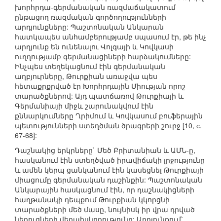
խորհրդա-գերմանական ռազմաճակատում
ընթացող ռազմական գործողությունների
արդյունքները: Պաշտոնական Անկարան
հատկապես անհամբերությամբ սպասում էր, թե ինչ
արդյունք են ունենալու Վոլգայի և Կովկասի
ուղղությամբ գերմանացիների հարձակումները:
Ինչպես տեղեկացնում էին գերմանական
աղբյուրները, Թուրքիան առաջվա պես
հետաքրքրված էր Խորհրդային Միության որոշ
տարածքներով: Այդ պատճառով Թուրքիայի և
Գերմանիայի միջև շարունակվում էին
քննարկումները Ղրիմում և Կովկասում բուֆերային
պետությունների ստեղծման ծրագրերի շուրջ [10, с.
67-68]:
Դաշնակից երկրները` Մեծ Բրիտանիան և ԱՄՆ-ը,
հասկանում էին ստեղծված իրավիճակի լրջությունը
և ամեն կերպ ցանկանում էին կասեցնել Թուրքիայի
միացումը գերմանական դաշինքին: Պաշտոնական
Անկարային հասկացնում էին, որ դաշնակիցների
հաղթանակի դեպքում Թուրքիան կկորցնի
տարածքների մեծ մասը, նույնիսկ իր վրա դրված
նեղուցների վերահսկողությունը: Արդյունքում՝