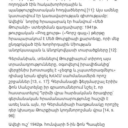
ողողված էին հակախորհրդային և
պանթյուրքիստական հոդվածներով [11]: Այս ամենը
կատարվում էր կառավարության գիտությամբ:
Ավելին` նորից հրապարակ էր հանվում «Մեծ
Թուրանի» ստեղծման գաղափարը: 1941թ.
թուրքական «Բոզ քուրթ» («Գորշ գայլ») թերթը
հրապարակում է Մեծ Թուրքիայի քարտեզը, որի մեջ
ընդգրկված էին Խորհրդային Միության
անդրկասպյան և Անդրկովկասի տարածքները [12]:
Գերմանիան, տեսնելով Թուրքիայում տիրող այս
տրամադրությունները, օգտվելով իրավիճակից`
վերջինիս խոստացել է «չեզոք և չպատերազմելու»
դիմաց նրան զիջել ԽՍՀՄ սահմանամերձ որոշ
շրջաններ [13, с. 17]: Գերմանացի ֆելդմարշալ Էրիխ
ֆոն Մանշտեյնը իր գրառումներում նշել է, որ
հաստատելով Ղրիմի վրա հարձակման ծրագիրը`
գերմանական հրամանատարությունը հաշվի է
առել նաև այն, որ Գերմանիայի հաղթանակը որոշիչ
դեր կխաղա Թուրքիայի կողմնորոշման վրա [14, s.
96]:
Ավելի ուշ՝ 1942թ. հունվարի 5-ին ֆոն Պապենը