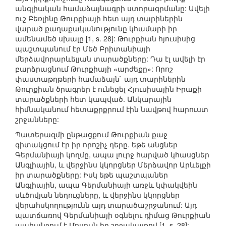
անգլիական համաձայնագրի ստորագրմանը: Ավելի
ուշ Բեռլինը Թուրքիայի հետ այդ տարիներին
վարած քաղաքականությունը կհամարի իր
ամենամեծ սխալը [1, s. 28]: Թուրքիան հյուսիսից
պաշտպանում էր Մեծ Բրիտանիայի
մերձավորարևելյան տարածքները: Դա էլ ավելի էր
բարձրացնում Թուրքիայի «արժեքը»: Որոշ
փաստաթղթերի համաձայն` այդ տարիներին
Թուրքիան ծրագրեր է ունեցել Հյուսիսային Իրաքի
տարածքների հետ կապված. Անկարային
հիմնականում հետաքրքրում էին նավթով հարուստ
շրջանները:
Պատերազմի ընթացքում Թուրքիան քաջ
գիտակցում էր իր որոշիչ դերը. եթե անցներ
Գերմանիայի կողմը, ապա լուրջ հարված կհասցներ
Անգլիային, և վերջինս կկորցներ Մերձավոր Արևելքի
իր տարածքները: Իսկ եթե պաշտպաներ
Անգլիային, ապա Գերմանիայի առջև կփակվեին
սևծովյան նեղուցները, և վերջինս կկորցներ
վերահսկողությունն այդ տարածաշրջանում: Այդ
պատճառով Գերմանիայի օգնելու դիմաց Թուրքիան
պահանջում է Մոսուլն իր շրջակայքով [1, s. 28]: