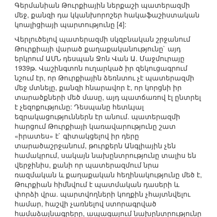
Գերմանիան Թուրքիային ներքաշի պատերազմի
մեջ, քանզի դա կկանխորոշեր հակաֆաշիստական
կոալիցիայի պարտությունը [4]:
Վերլուծելով պատերազմի սկզբնական շրջանում
Թուրքիայի վարած քաղաքականությունը` այդ
երկրում ԱՄՆ դեսպան Ջոն Վան Ա. Մաջմուրայը
1939թ. Վաշինգտոն ուղարկած իր զեկուցագրում
նշում էր, որ Թուրքիային ձեռնտու չէ պատերազմի
մեջ մտնելը, քանզի հնարավոր է, որ կորցնի իր
տարածքների մեծ մասը, այդ պատճառով էլ ընտրել
է չեզոքությունը: Դեսպանը հետևյալ
եզրակացություններն էր անում. պատերազմի
հարցում Թուրքիայի կառավարությունը շատ
«իրատես» է` գիտակցելով իր դերը
տարածաշրջանում, թուրքերն Անգլիային չեն
համակրում, սակայն նախընտրությունը տալիս են
վերջինիս, քանի որ պատերազմում նրա
ռազմական և քաղաքական հեղինակությունը մեծ է,
Թուրքիան հիմնվում է պատմական դասերի և
փորձի վրա. պարտվողների կողքին չհայտնվելու
համար, հաշվի չառնելով ստորագրված
համաձայնագրերը, ապագայում նախընտրությունը