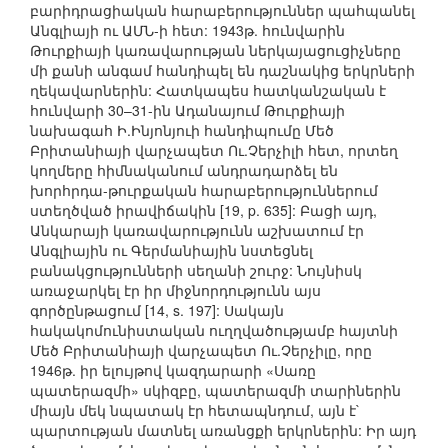
բարիդրացիական հարաբերություններ պահպանել
Անգլիայի ու ԱՄՆ-ի հետ: 1943թ. հունվարին
Թուրքիայի կառավարության ներկայացուցիչները
մի քանի անգամ հանդիպել են դաշնակից երկրների
ղեկավարներին: Հատկապես հատկանշական է
հունվարի 30–31-ին Ադանայում Թուրքիայի
նախագահ Ի.Ինյոնյուի հանդիպումը Մեծ
Բրիտանիայի վարչապետ Ու.Չերչիլի հետ, որտեղ
կողմերը հիմնականում անդրադարձել են
խորհրդա-թուրքական հարաբերություններում
ստեղծված իրավիճակին [19, p. 635]: Բացի այդ,
Անկարայի կառավարությունն աշխատում էր
Անգլիային ու Գերմանիային նստեցնել
բանակցությունների սեղանի շուրջ: Նույնիսկ
առաջարկել էր իր միջնորդությունն այս
գործընթացում [14, s. 197]: Սակայն
հակակոմունիստական ուղղվածությամբ հայտնի
Մեծ Բրիտանիայի վարչապետ Ու.Չերչիլը, որը
1946թ. իր ելույթով կազդարարի «Սառը
պատերազմի» սկիզբը, պատերազմի տարիներին
միայն մեկ նպատակ էր հետապնդում, այն է`
պարտության մատնել առանցքի երկրներին: Իր այդ