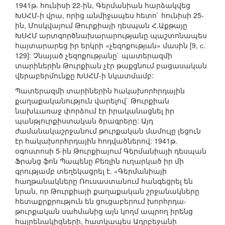
1941թ. հունիսի 22-ին, Գերմանիան հարձակվեց
ԽՍՀՄ-ի վրա, որից անմիջապես հետո` հունիսի 25-
ին, Մոսկվայում Թուրքիայի դեսպան Հ.Աքթայը
ԽՍՀՄ արտգործնախարարությանը պաշտոնապես
հայտարարեց իր երկրի «չեզոքության» մասին [9, с.
129]: Չնայած չեզոքությանը` պատերազմի
տարիներին Թուրքիան չէր թաքցնում բացասական
վերաբերմունքը ԽՍՀՄ-ի նկատմամբ:
Պատերազմի տարիներին հակախորհրդային
քաղաքականություն վարելով` Թուրքիան
նախևառաջ փորձում էր իրականացնել իր
պանթյուրքիստական ծրագրերը: Այդ
ժամանակաշրջանում թուրքական մամուլը լեցուն
էր հակախորհրդային հոդվածներով: 1941թ.
օգոստոսի 5-ին Թուրքիայում Գերմանիայի դեսպան
Ֆրանց ֆոն Պապենը Բեռլին ուղարկած իր մի
գրությամբ տեղեկացրել է. «Գերմանիայի
հաղթանակները Ռուսաստանում հանգեցրել են
նրան, որ Թուրքիայի քաղաքական շրջանակները
հետաքրքրություն են ցուցաբերում խորհրդա-
թուրքական սահմանից այն կողմ ապրող իրենց
հայրենակիցների, հատկապես Ադրբեջանի