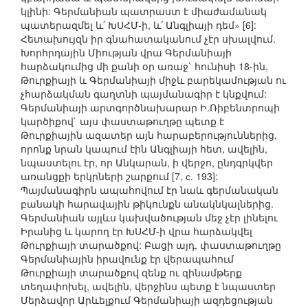
կլինի: Գերմանիան պատրաստ է միաժամանակ
պատերազմել և՛ ԽՍՀՄ-ի, և՛ Անգլիայի դեմ» [6]:
Հետախույզն իր գնահատականում չէր սխալվում.
Խորհրդային Միության վրա Գերմանիայի
հարձակումից մի քանի օր առաջ` հունիսի 18-ին,
Թուրքիայի և Գերմանիայի միջև բարեկամության ու
չհարձակման գաղտնի պայմանագիր է կնքվում:
Գերմանիայի արտգործնախարար Ի.Ռիբենտրոպի
կարծիքով` այս փաստաթուղթը պետք է
Թուրքիային ազատեր այն հարաբերություններից,
որոնք նրան կապում էին Անգլիայի հետ, ավելին,
նպաստելու էր, որ Անկարան, ի վերջո, ընդգրկվեր
առանցքի երկրների շարքում [7, с. 193]:
Պայմանագիրն ապահովում էր նաև գերմանական
բանակի հարավային թիկունքն անակնկալներից.
Գերմանիան այլևս կախվածության մեջ չէր լինելու
Իրանից և կարող էր ԽՍՀՄ-ի վրա հարձակվել
Թուրքիայի տարածքով: Բացի այդ, փաստաթուղթը
Գերմանիային իրավունք էր վերապահում
Թուրքիայի տարածքով զենք ու զինամթերք
տեղափոխել, ավելին, վերջինս պետք է նպաստեր
Մերձավոր Արևելքում Գերմանիայի ազդեցության