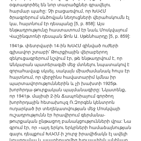
օգտագործել են նոր տարածքներ գրավելու
հարմար պահը: Չի բացառվում, որ ԽՍՀՄ
ծրագրերում սևծովյան նեղուցների վերահսկումն էլ
կա, հայտնում էր դեսպանը [5, p. 858]: Այս
ենթադրությունը հաստատում էր նաև Մոսկվայում
Վաշինգտոնի դեսպան Ջոն Ա. Սթենհարդը [5, p. 859]:
1941թ. փետրվարի 14-ին ԽՍՀՄ զինված ուժերի
գլխավոր շտաբի՝ Թուրքիային վերաբերող
զեկուցագրերում նշվում էր, թե ենթադրվում է, որ
Անկարան պատերազմի մեջ մտնելու նպատակով է
զորահավաք սկսել, սակայն միաժամանակ հույս էր
հայտնում, որ վերջինս հավատարիմ կմնա իր
պարտավորություններին և չի խախտի 1925թ.
խորհրդա-թուրքական պայմանագիրը: Նկատենք,
որ 1941թ. մայիսի 2-ին Ճապոնիայում գործող
խորհրդային հետախույզ Ռ.Զորգեն կենտրոն
ուղարկած իր տեղեկատվության մեջ Մոսկվայի
ուշադրությունն էր հրավիրում գերմանա-
թուրքական ընթացող բանակցությունների վրա: Նա
գրում էր, որ «այդ երկու երկրների համաձայնության
գալու դեպքում ԽՍՀՄ-ի շուրջ իրավիճակն էլ ավելի
կբարդանա և պատերազմից խուսափելն անհնար