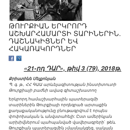
ԹՈՒՐՔԻԱՆ ԵՐԿՐՈՐԴ
ԱՇԽԱՐՀԱՄԱՐՏԻ ՏԱՐԻՆԵՐԻՆ.
ԴԱՇՆԱԿԻՑՆԵՐ ԵՎ
ՀԱԿԱՌԱԿՈՐԴՆԵՐ
«21-րդ ԴԱՐ», թիվ 3 (79), 2018թ.
Քրիստինե Մելքոնյան
Պ. գ. թ., ՀՀ ԳԱԱ արևելագիտության ինստիտուտի
Թուրքիայի բաժնի ավագ գիտաշխատող
Երկրորդ համաշխարհային պատերազմի
տարիներին Թուրքիայի որդեգրած արտաքին
քաղաքականությունը բնութագրվում է որպես
փոփոխական և անվստահելի: Ըստ ամերիկյան
արխիվներում պահպանված վավերագրերի` թեև
Թուրքիան պատերազմին չմասնակցեց, սակայն