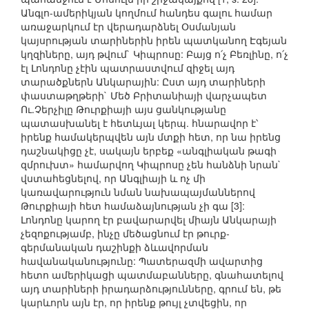
Անգլո-ամերիկյան կողմում հանդես գալու համար
առաջարկում էր վերադարձնել Օսմանյան
կայսրության տարիներին իրեն պատկանող Էգեյան
կղզիները, այդ թվում` Կիպրոսը: Բայց ո՛չ Բեռլինը, ո՛չ
էլ Լոնդոնը չէին պատրաստվում զիջել այդ
տարածքներն Անկարային: Ըստ այդ տարիների
փաստաթղթերի` Մեծ Բրիտանիայի վարչապետ
Ու.Չերչիլը Թուրքիայի այս ցանկությանը
պատասխանել է հետևյալ կերպ. հնարավոր է՝
իրենք համակերպվեն այն մտքի հետ, որ նա իրենց
դաշնակիցը չէ, սակայն երբեք «անգլիական թագի
զմրուխտ» համարվող Կիպրոսը չեն հանձնի նրան`
վստահեցնելով, որ Անգլիայի և ոչ մի
կառավարություն նման նախապայմաններով
Թուրքիայի հետ համաձայնության չի գա [3]:
Լոնդոնը կարող էր բավարարվել միայն Անկարայի
չեզոքությամբ, ինչը մեծացնում էր թուրք-
գերմանական դաշինքի ձևավորման
հավանականությունը: Պատերազմի ավարտից
հետո ամերիկացի պատմաբանները, գնահատելով
այդ տարիների իրադարձությունները, գրում են, թե
կարևորն այն էր, որ իրենք թույլ չտվեցին, որ