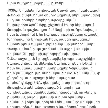
կտա հաղթող կողմին [5, p. 858]:
1939թ. նոյեմբերին դեսպան Մաջմուրայը նախագահ
Ֆ.Ռուզվելտին հղած զեկուցագրում, ներկայացնելով
այդ տարիների խորհրդա-թուրքական
հարաբերությունները, շեշտում էր, որ ներկայում
Թուրքիան դաշնակցում է Անգլիայի ու Ֆրանսիայի
հետ և փորձում է իր հարաբերությունները պարզել
Խորհրդային Միության հետ, քանզի դրանցում
սառնություն է նկատվել: Դեսպանի բնորոշմամբ`
1939թ. ամռանը պաշտոնական այցով Մոսկվա
մեկնած Թուրքիայի արտգործնախարար
Շ.Սարաջօղլուն հյուրընկալվել էր «զբոսաշրջիկի»
կարգավիճակով, մինչդեռ նա հույս ուներ ԽՍՀՄ-ի
հետ համաձայնագիր ստորագրել: Գերմանիայի
հետ բանակցություններ սկսած ԽՍՀՄ-ը, սակայն, չի
ընդունել Սարաջօղլուի ներկայացրած
պահանջները: ԱՄՆ դեսպանը հաղորդում է, որ
Թուրքիան անհանգստացած է խորհրդա-
գերմանական մերձեցմամբ` ընդգծելով, որ «երկու
բարեկամ, բայց և թշնամի պետություններ»
միանալով օկուպացրել են Լեհաստանը: Մոսկվայից
վերադարձած Սարաջօղլուի կարծիքով` ռուսներն