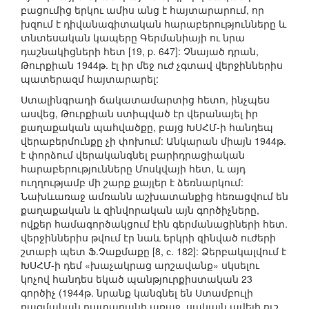
բացումից երկու ամիս անց է հայտարարում, որ
խզում է դիվանագիտական հարաբերությունները և
տնտեսական կապերը Գերմանիայի ու նրա
դաշնակիցների հետ [19, p. 647]: Չնայած դրան,
Թուրքիան 1944թ. էլ իր մեջ ուժ չգտավ վերջիններիս
պատերազմ հայտարարել:
Ստալինգրադի ճակատամարտից հետո, ինչպես
ասվեց, Թուրքիան ստիպված էր վերանայել իր
քաղաքական պահվածքը, բայց ԽՍՀՄ-ի հանդեպ
վերաբերմունքը չի փոխում: Անկարան միայն 1944թ.
է փորձում վերականգնել բարիդրացիական
հարաբերությունները Մոսկվայի հետ, և այդ
ուղղությամբ մի շարք քայլեր է ձեռնարկում:
Նախևառաջ ամռանն աշխատանքից հեռացվում են
քաղաքական և զինվորական այն գործիչները,
ովքեր համագործակցում էին գերմանացիների հետ.
վերջիններիս թվում էր նաև երկրի զինված ուժերի
շտաբի պետ Ֆ.Չաքմաքը [8, с. 182]: Ձերբակալվում է
ԽՍՀՄ-ի դեմ «խաչակրաց արշավանք» սկսելու
կոչով հանդես եկած պանթյուրքիստական 23
գործիչ (1944թ. նրանք կանգնել են Ստամբուլի
ռազմական դատարանի առաջ, սակայն ավելի ուշ