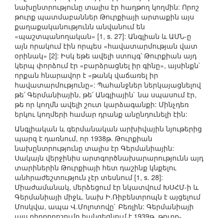
նախընտրությունը տալիս էր հաղթող կողմին: Որոշ
թուրք պատմաբաններ Թուրքիայի արտաքին այս
քաղաքականությունն անվանում են
«պաշտպանողական» [1, s. 27]: Անգլիան և ԱՄՆ-ը
այն որակում էին որպես «հավատարմության վատ
օրինակ» [2]: Իսկ եթե ավելի ստույգ՝ Թուրքիան այդ
կերպ փորձում էր «բարձրացնել իր գինը», այսինքն`
որքան հնարավոր է «թանկ վաճառել իր
հավատարմությունը»: Պահանջներ ներկայացնելով
թե՛ Գերմանիային, թե՛ Անգլիային` նա սպասում էր,
թե որ կողմն ավելի շուտ կարձագանքի: Մինչդեռ
երկու կողմերի համար դրանք անընդունելի էին:
Անգլիական և գերմանական արխիվային նյութերից
պարզ է դառնում, որ 1938թ. Թուրքիան
նախընտրությունը տալիս էր Գերմանիային:
Սակայն վերջինիս արտգործնախարարությունն այդ
տարիներին Թուրքիայի հետ դաշինք կնքելու
անհրաժեշտություն չէր տեսնում [1, s. 28]:
Միաժամանակ, մերձեցում էր նկատվում ԽՍՀՄ-ի և
Գերմանիայի միջև. նախ Ի.Ռիբենտրոպն է այցելում
Մոսկվա, ապա Վ.Մոլոտովը` Բեռլին: Գերմանիայի
այս դիրքորոշումը հանգեցնում է 1939թ. թուրք-