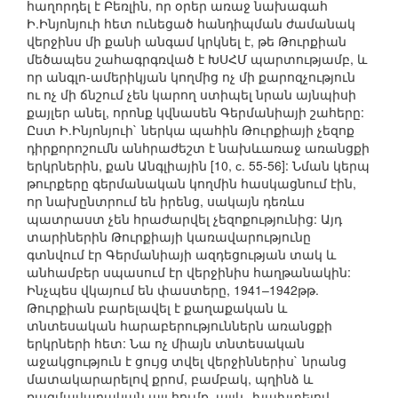
հաղորդել է Բեռլին, որ օրեր առաջ նախագահ
Ի.Ինյոնյուի հետ ունեցած հանդիպման ժամանակ
վերջինս մի քանի անգամ կրկնել է, թե Թուրքիան
մեծապես շահագրգռված է ԽՍՀՄ պարտությամբ, և
որ անգլո-ամերիկյան կողմից ոչ մի քարոզչություն
ու ոչ մի ճնշում չեն կարող ստիպել նրան այնպիսի
քայլեր անել, որոնք կվնասեն Գերմանիայի շահերը:
Ըստ Ի.Ինյոնյուի` ներկա պահին Թուրքիայի չեզոք
դիրքորոշումն անհրաժեշտ է նախևառաջ առանցքի
երկրներին, քան Անգլիային [10, с. 55-56]: Նման կերպ
թուրքերը գերմանական կողմին հասկացնում էին,
որ նախընտրում են իրենց, սակայն դեռևս
պատրաստ չեն հրաժարվել չեզոքությունից: Այդ
տարիներին Թուրքիայի կառավարությունը
գտնվում էր Գերմանիայի ազդեցության տակ և
անհամբեր սպասում էր վերջինիս հաղթանակին:
Ինչպես վկայում են փաստերը, 1941–1942թթ.
Թուրքիան բարելավել է քաղաքական և
տնտեսական հարաբերություններն առանցքի
երկրների հետ: Նա ոչ միայն տնտեսական
աջակցություն է ցույց տվել վերջիններիս` նրանց
մատակարարելով քրոմ, բամբակ, պղինձ և
ռազմավարական այլ հումք, այլև, խախտելով