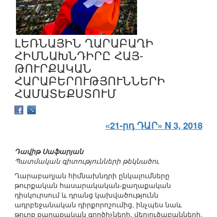
ԼԵՌՆԱՅԻՆ ՂԱՐԱԲԱՂԻ
ՀԻՄՆԱԽՆԴԻՐԸ ՀԱՅ-
ԹՈՒՐՔԱԿԱՆ
ՀԱՐԱԲԵՐՈՒԹՅՈՒՆՆԵՐԻ
ՀԱՄԱՏԵՔՍՏՈՒՄ
«21-րդ ԴԱՐ» N 3, 2018
Դավիթ Սաֆարյան
Պատմական գիտությունների թեկնածու
Ղարաբաղյան հիմնախնդրի ընկալումները
թուրքական հասարակական-քաղաքական
դիսկուրսում և դրանց կախվածությունն
ադրբեջանական դիրքորոշումից, ինչպես նաև
թուրք քաղաքական գործիչների, վերլուծաբանների,