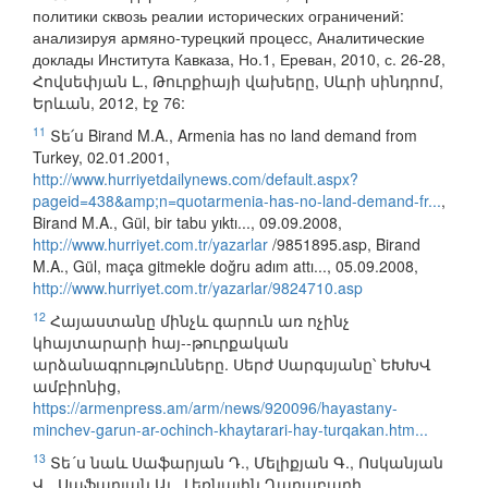
политики сквозь реалии исторических ограничений:
анализируя армяно-турецкий процесс, Аналитические
доклады Института Кавказа, Но.1, Ереван, 2010, с. 26-28,
Հովսեփյան Լ., Թուրքիայի վախերը, Սևրի սինդրոմ,
Երևան, 2012, էջ 76:
11
Տե՛ս Birand M.A., Armenia has no land demand from
Turkey, 02.01.2001,
http://www.hurriyetdailynews.com/default.aspx?
pageid=438&amp;n=quotarmenia-has-no-land-demand-fr...
,
Birand M.A., Gül, bir tabu yıktı..., 09.09.2008,
http://www.hurriyet.com.tr/yazarlar
/9851895.asp, Birand
M.A., Gül, maça gitmekle doğru adım attı..., 05.09.2008,
http://www.hurriyet.com.tr/yazarlar/9824710.asp
12
Հայաստանը մինչև գարուն առ ոչինչ
կհայտարարի հայ--թուրքական
արձանագրությունները. Սերժ Սարգսյանը՝ ԵԽԽՎ
ամբիոնից,
https://armenpress.am/arm/news/920096/hayastany-
minchev-garun-ar-ochinch-khaytarari-hay-turqakan.htm...
13
Տե´ս նաև Սաֆարյան Դ., Մելիքյան Գ., Ոսկանյան
Վ., Սաֆարյան Ալ., Լեռնային Ղարաբաղի