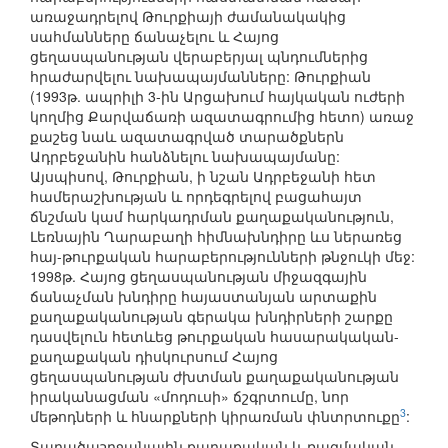
առաջադրելով Թուրքիայի ժամանակակից
սահմանները ճանաչելու և Հայոց
ցեղասպանության վերաբերյալ պնդումներից
հրաժարվելու նախապայմանները: Թուրքիան
(1993թ. ապրիլի 3-ին Արցախում հայկական ուժերի
կողմից Քարվաճառի ազատագրումից հետո) առաջ
քաշեց նաև ազատագրված տարածքներն
Ադրբեջանին հանձնելու նախապայմանը:
Այսպիսով, Թուրքիան, ի նշան Ադրբեջանի հետ
համերաշխության և որդեգրելով բացահայտ
ճնշման կամ հարկադրման քաղաքականություն,
Լեռնային Ղարաբաղի հիմնախնդիրը ևս ներառեց
հայ-թուրքական հարաբերությունների թնջուկի մեջ:
1998թ. Հայոց ցեղասպանության միջազգային
ճանաչման խնդիրը հայաստանյան արտաքին
քաղաքականության գերակա խնդիրների շարքը
դասվելուն հետևեց թուրքական հասարակական-
քաղաքական դիսկուրսում Հայոց
ցեղասպանության ժխտման քաղաքականության
իրականացման «մոդուսի» ճշգրտումը, նոր
3
մեթոդների և հնարքների կիրառման փնտրտուքը
:
Տարածաշրջանային քաղաքական և ռազմական