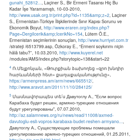
gunahi_52812...
, Laçiner S., Bir Ermeni Tasarısı Hiç Bu
Kadar İşe Yaramamıştı, 10-03-2010,
http://www.usak.org.tr/print.php?id=1135&amp;z=2
, Laçiner
S., Ermenistan-Türkiye İlişkilerinde Sınır Kapısı Sorunu ve
Ekonomik Boyut,
http://www.eraren.org/index.php?
Page=DergiIcerik&amp;IcerikNo=154
, Lütem Ö.E.,
Ermenistan seçimlerinin sonuçları,
http://www.hurriyet.com.tr
/strateji /6513799.asp, Özkoray E., “Ermeni soykırımı niçin
hâlâ tabu?”, 10.03.2010,
http://www.kuyerel.net
/modules/AMS/index.php?storytopic=138&start=22
4
Ռ.Մելքոնյան, «Թուրքիան ձախողեց «զրո խնդիր
հարևանների հետ» քաղաքականությունը»,
https://armenpress.am/arm/news/665512/
,
http://www.aravot.am/2011/11/10/284125/
5
Մասնավորապես տե՛ս Давутоглу А., "Если вопрос
Карабаха будет решен, армяно-турецкие отношения
будут урегулированы", 07.07.2010,
http://az.salamnews.org/ru/news/read/11008/axmed-
davutoglu-esli-vopros-karabaxa-budet-reshen-armyano...
,
Давутоглу А., Существующие проблемы помешали
урегулированию армяно-турецких отношений, 01.25.2011,