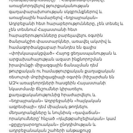
առաջնորդվելով թյուրքականության
գաղափարախոսության սկզբունքներով և
առաջնային համարելով «եղբայրական»
Ադրբեջանի հետ հարաբերությունները, չեն տեսել և
չեն տեսնում Հայաստանի հետ
հարաբերությունները բարելավելու օգտին
ծանրակշիռ փաստարկներ, առավել ակտիվ և
համագործակցաբար հանդես են գալիս
«փոխկապակցված» Հայոց ցեղասպանության և
արցախահայության ազատ ինքնորոշման
իրավունքի միջազգային ճանաչման դեմ
թուրքական ու համաթյուրքական քաղաքական
ռեսուրսի մոբիլիզացիայի օգտին (հիշարժան են
ԱԶԿ առաջնորդների հասցեին Հայաստանի
նկատմամբ ճնշումներ կիրառելու
քաղաքականությունից հրաժարվելու և
«եղբայրական» Ադրբեջանին «հայկական
ագրեսիայի» դեմ միայնակ թողնելու
մեղադրանքները և նույնիսկ «դավաճան»
որակումները՝ հնչած «դևլեթբահչելիական» կամ
«քըլըչդարօղլուական» ընդդիմության և
ադրբեջանական շահերի անթաքույց