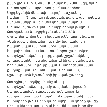
քննույթում և ԶԼՄ-ում: Ակնհայտ են «Մեկ ազգ, երկու
պետություն» կարգախոսը կենսագործող
Ադրբեջանին մերձավորագույն դաշնակից
համարող Թուրքիայի մշտական, բայց և անիրական
նկրտումները՝ ավելի մեծ դերակատարում
8
ստանձնել ԵԱՀԿ Մինսկի խմբի գործընթացում
:
Թուրքական և ադրբեջանական ԶԼՄ-ն
մշտադիտարկողների համար ակնհայտ է նաև որ,
«Մեկ ազգ, երկու պետություն» կարգախոսը
հակահայկական, հակառուսական կամ
հակաիրանական նպատակներով շահարկող
ադրբեջանական և թուրքական շրջանակները
պրագմատիկորեն գիտակցում են այն սահմանը,
որը բաժանում է թուրքական և ադրբեջանական
քաղաքական, տնտեսական, կրոնական,
9
մշակութային էլիտաների իրական շահերը
:
Թուրքիայի կողմից միանշանակ
ադրբեջանամետությամբ պայմանավորված
նախապայմանի առաջքաշումն այսօր էլ
անիրատեսական է դարձնում Հայաստանի հետ
հարաբերությունների կարգավորման գործընթացը
մեռյալ կետից առաջ տանելը: Ակնհայտ է, որ մեր