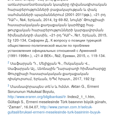
առևտրատնտեսական կապերը դիվանագիտական
հարաբերությունների բացակայության և փակ
սահմանների պայմաններում (2001-2011թթ.), «21-րդ
ԴԱՐ», №4, Երևան, 2014, էջ 69-82, նույնի՝ Թուրքիայի
հասարակական-քաղաքական կարծիքը հայ-
թուրքական հարաբերությունների կարգավորման
հիմնախնդրի մասին, «21-րդ ԴԱՐ», №1, Երևան, 2015,
էջ 120-134, Сафарян Д., К вопросу о позиции турецкой
общественно-политической мысли по проблеме
установления официальных отношений с Арменией
(1991-1998гг.), «21-й ВЕК», №2, Ереван, 2015, с. 119-134.
2
Սաֆարյան Դ., Մելիքյան Գ., Ոսկանյան Վ.,
Սաֆարյան Ալ., Լեռնային Ղարաբաղի հիմնահարցը
Թուրքիայի հասարակական-քաղաքական
դիսկուրսում, Երևան, ԵՊՀ հրատ., 2017, 192 էջ:
3
Մասնավորապես տե՛ս և հմմտ. Aktan G., Ermeni
Sorununun Hukuksal Boyutu,
http://www.eraren.org/bilgibankasi/tr
/index2_1_1.htm,
Gültaşlı S., Ermeni meselesinde Türk basınının büyük günahı,
“Zaman”, 16.04.07,
http://www.zaman.com.tr/selcuk-
gultasli/bruksel-ermeni-meselesinde-turk-basininin-buyuk-