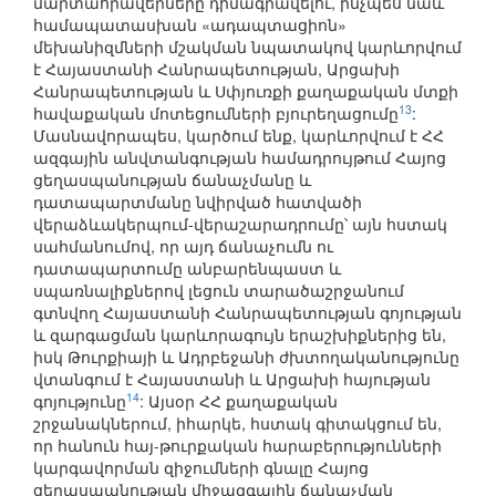
մարտահրավերները դիմագրավելու, ինչպես նաև
համապատասխան «ադապտացիոն»
մեխանիզմների մշակման նպատակով կարևորվում
է Հայաստանի Հանրապետության, Արցախի
Հանրապետության և Սփյուռքի քաղաքական մտքի
13
հավաքական մոտեցումների բյուրեղացումը
:
Մասնավորապես, կարծում ենք, կարևորվում է ՀՀ
ազգային անվտանգության համադրույթում Հայոց
ցեղասպանության ճանաչմանը և
դատապարտմանը նվիրված հատվածի
վերաձևակերպում-վերաշարադրումը՝ այն հստակ
սահմանումով, որ այդ ճանաչումն ու
դատապարտումը անբարենպաստ և
սպառնալիքներով լեցուն տարածաշրջանում
գտնվող Հայաստանի Հանրապետության գոյության
և զարգացման կարևորագույն երաշխիքներից են,
իսկ Թուրքիայի և Ադրբեջանի ժխտողականությունը
վտանգում է Հայաստանի և Արցախի հայության
14
գոյությունը
: Այսօր ՀՀ քաղաքական
շրջանակներում, իհարկե, հստակ գիտակցում են,
որ հանուն հայ-թուրքական հարաբերությունների
կարգավորման զիջումների գնալը Հայոց
ցեղասպանության միջազգային ճանաչման