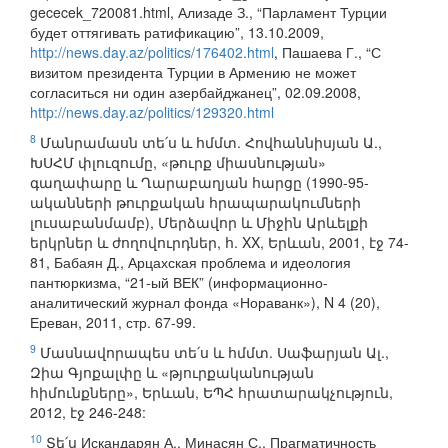
gececek_720081.html, Ализаде З., “Парламент Турции
будет оттягивать ратификацию”, 13.10.2009,
http://news.day.az/politics/176402.html
, Пашаева Г., “С
визитом президента Турции в Армению не может
согласиться ни один азербайджанец”, 02.09.2008,
http://news.day.az/politics/129320.html
8
Մանրամասն տե՛ս և հմմտ. Հովհաննիսյան Ա.,
ԽՍՀՄ փլուզումը, «թուրք միասնության»
գաղափարը և Ղարաբաղյան հարցը (1990-95-
ականների թուրքական հրապարակումների
լուսաբանմամբ), Մերձավոր և Միջին Արևելքի
երկրներ և ժողովուրդներ, հ. XX, Երևան, 2001, էջ 74-
81, Бабаян Д., Арцахская проблема и идеология
пантюркизма, “21-ый ВЕК” (информационно-
аналитический журнал фонда «Нораванк»), N 4 (20),
Ереван, 2011, стр. 67-99.
9
Մասնավորապես տե՛ս և հմմտ. Սաֆարյան Ալ.,
Զիա Գյոքալփը և «թյուրքականության
հիմունքները», Երևան, ԵՊՀ հրատարակչություն,
2012, էջ 246-248:
10
Տե՛ս Искандарян А., Минасян С., Прагматичность