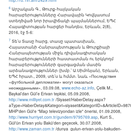
http://ru.1in.am/2429.html
6
Արշակյան Գ., Թուրք-հայկական
հարաբերությունները Հարավային Կովկասում
ստեղծված նոր իրավիճակի պայմաններում, ԵՊՀ
Հայագիտության հարցեր հանդես, Երևան, 2(8),
2016, էջ 5-6:
7
Տե՛ս Տասը հարց, տասը պատասխան,
Հայաստանի Հանրապետության և Թուրքիայի
Հանրապետության միջև դիվանագիտական
հարաբերությունների հաստատման ու երկկողմ
հարաբերությունների զարգացման մասին
արձանագրություններ (խմբ.՝ Ա.Սիմոնյան), Երևան,
ԵՊՀ հրատ., 2009, տե՛ս և հմմտ. նաև «Последствия
«футбольной дипломатии» могут оказаться
неожиданными», 03.09.08,
www.echo-az.info
, Çelik M.,
Baykal’dan Gül’e Erivan tepkisi, 05.09.2008,
http://www.milliyet.com.tr
/Siyaset/HaberDetay.aspx?
aType=HaberDetay&Kategori=siyaset&KategoriID=&ArticleID=98
MHP'den Gül'e "Maçı televizyondan izle" önerisi, 01.09.2008,
http://www.hurriyet.com.tr/gundem/9795769.asp
, Kurt S.,
Gül'ün Erivan yolu Bakü'den geçecek, 30.07.2008,
http://www.zaman.com.tr
/dunya_gulun-erivan-yolu-bakuden-