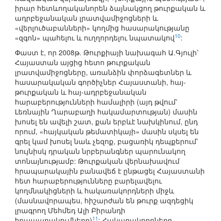
իրար հետևողականորեն ձայնակցող թուրքական և
ադրբեջանական լրատվամիջոցների և
«վերլուծաբանների» կողմից հասարակությանը
10
«զգոն» պահելու և ուղղորդելու նպատակով
:
Փաստ է, որ 2008թ. Թուրքիայի նախագահ Ա.Գյուլի՝
Հայաստան այցից հետո թուրքական
լրատվամիջոցները, առանձին փորձագետներ և
հասարակական գործիչներ Հայաստանի, հայ-
թուրքական և հայ-ադրբեջանական
հարաբերությունների համալիրի (այդ թվում՝
Լեռնային Ղարաբաղի հակամարտության) մասին
խոսել են ավելի շատ, քան երբևէ նախկինում, ընդ
որում, «հայկական թեմատիկայի» մասին սկսել են
գրել կամ խոսել նաև չեզոք, բացառիկ դեպքերում՝
նույնիսկ դրական նրբերանգներ պարունակող
տոնայնությամբ: Թուրքական վերնախավում
հրապարակային բանավեճ է ընթացել Հայաստանի
հետ հարաբերությունները բարելավելու
կողմնակիցների և հակառակորդների միջև
(մասնավորապես, հիշարժան են թուրք ազդեցիկ
լրագրող Մեհմեդ Ալի Բիրանդի
11
հրապարակումները)
: Հակառակորդները,