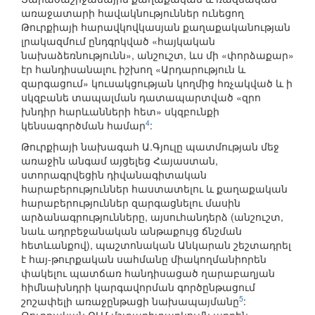
առաջատարի հավակնություններ ունեցող
Թուրքիայի հարավկովկասյան քաղաքականության
լրակազմում ընդգրկված «հայկական
նախաձեռնությունն», անշուշտ, ևս մի «փորձաքար»
էր հանդիսանալու իշխող «Արդարություն և
զարգացում» կուսակցության կողմից հռչակված և ի
սկզբանե տապալման դատապարտված «զրո
խնդիր հարևանների հետ» սկզբունքի
4
կենսագործման համար
:
Թուրքիայի նախագահ Ա.Գյուլը պատմության մեջ
առաջին անգամ այցելեց Հայաստան,
ստորագրվեցին դիվանագիտական
հարաբերություններ հաստատելու և քաղաքական
հարաբերություններ զարգացնելու մասին
արձանագրությունները, այսուհանդերձ (անշուշտ,
նաև ադրբեջանական անթաքույց ճնշման
հետևանքով), պաշտոնական Անկարան շեշտադրել
է հայ-թուրքական սահմանը միակողմանիորեն
փակելու պատճառ հանդիսացած ղարաբաղյան
հիմնախնդրի կարգավորման գործընթացում
5
շոշափելի առաջընթացի նախապայմանը
: