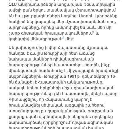
ԶԼՄ անդրադարձներն արցախյան թեմատիկային
ավելի քան երկու տասնամյակ մշտադիտարկվում
են հայ թուրքագետների կողմից: Ստորև կփորձենք
հակիրճ ներկայացնել մեր մշտադիտարկման որոշ
արդյունքները, որոնք ամփոփվել են նաև մեր մի
1
շարք գիտական հրապարակումներում
և
2
կոլեկտիվ մենագրության
մեջ:
Անկախացումից ի վեր Հայաստանը մշտապես
հանդես է գալիս Թուրքիայի հետ առանց
նախապայմանների դիվանագիտական
հարաբերություններ հաստատելու օգտին, ինչը
միանգամայն համահունչ է միջազգային իրավունքի
սկզբունքներին։ Թուրքիան 1991թ. դեկտեմբերի 16-
ին ճանաչել է Հայաստանի անկախությունը,
սակայն երկու երկրների միջև դիվանագիտական
հարաբերություններ չեն հաստատվել մինչև այսօր:
Գիտակցելով, որ Հայաստանը կարող է
իրականացնել սեփական ազգային շահերով
առաջնորդվող քաղաքականություն, թուրքական
քաղաքական վերնախավն ի սկզբանե որդեգրեց
նախահարձակ դիրքորոշում՝ դիվանագիտական
հարաբերությունների հաստատման համար