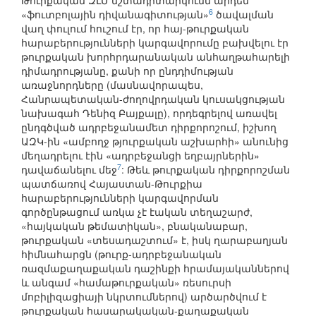
Թուրքական ԶԼՄ մշտադիտարկումն արդեն
6
«ֆուտբոլային դիվանագիտության»
ծավալման
վաղ փուլում հուշում էր, որ հայ-թուրքական
հարաբերությունների կարգավորումը բախվելու էր
թուրքական խորհրդարանական անհաղթահարելի
դիմադրությանը, քանի որ ընդդիմության
առաջնորդները (մասնավորապես,
Հանրապետական-ժողովրդական կուսակցության
նախագահ Դենիզ Բայքալը), որդեգրելով առավել
ընդգծված ադրբեջանամետ դիրքորոշում, իշխող
ԱԶԿ-ին «ամբողջ թյուրքական աշխարհի» անունից
մեղադրելու էին «ադրբեջանցի եղբայրներին»
7
դավաճանելու մեջ
: Թեև թուրքական դիրքորոշման
պատճառով Հայաստան-Թուրքիա
հարաբերությունների կարգավորման
գործընթացում առկա չէ էական տեղաշարժ,
«հայկական թեմատիկան», բնականաբար,
թուրքական «տեսադաշտում» է, իսկ ղարաբաղյան
հիմնահարցն (թուրք-ադրբեջանական
ռազմաքաղաքական դաշինքի հրամայականներով
և անգամ «համաթուրքական» ռեսուրսի
մոբիլիզացիայի նկրտումներով) արծարծվում է
թուրքական հասարակական-քաղաքական