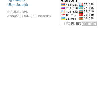
Մեր մասին
© ՑԱՆՑԱՅԻՆ
ՀԵՏԱԶՈՏԱԿԱՆ ԻՆՍՏԻՏՈՒՏ