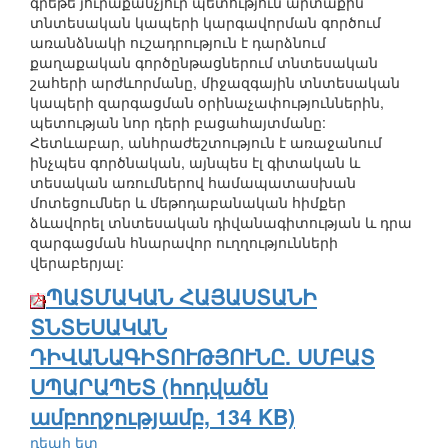
գրեթե յուրաքանչյուր պետություն արտաքին
տնտեսական կապերի կարգավորման գործում
առանձնակի ուշադրություն է դարձնում
քաղաքական գործընթացներում տնտեսական
շահերի արժևորմանը, միջազգային տնտեսական
կապերի զարգացման օրինաչափություններին,
պետության նոր դերի բացահայտմանը:
Հետևաբար, անհրաժեշտություն է առաջանում
ինչպես գործնական, այնպես էլ գիտական և
տեսական առումներով համապատասխան
մոտեցումներ և մեթոդաբանական հիմքեր
ձևավորել տնտեսական դիվանագիտության և դրա
զարգացման հնարավոր ուղղությունների
վերաբերյալ:
ՊԱՏՄԱԿԱՆ ՀԱՅԱՍՏԱՆԻ
ՏՆՏԵՍԱԿԱՆ
ԴԻՎԱՆԱԳԻՏՈՒԹՅՈՒՆԸ. ՍՄԲԱՏ
ՍՊԱՐԱՊԵՏ (հոդվածն
ամբողջությամբ, 134 KB)
դեպի ետ