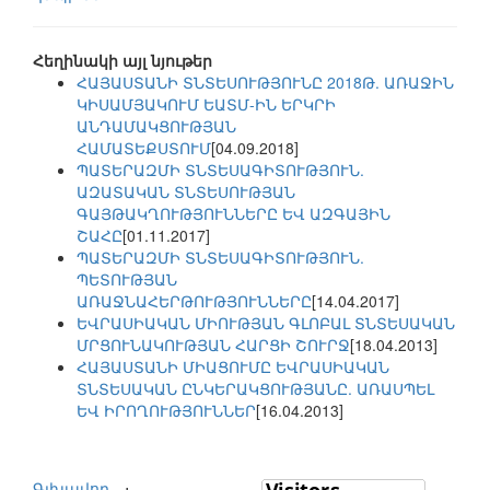
Հեղինակի այլ նյութեր
ՀԱՅԱՍՏԱՆԻ ՏՆՏԵՍՈՒԹՅՈՒՆԸ 2018Թ. ԱՌԱՋԻՆ
ԿԻՍԱՄՅԱԿՈՒՄ ԵԱՏՄ-ԻՆ ԵՐԿՐԻ
ԱՆԴԱՄԱԿՑՈՒԹՅԱՆ
ՀԱՄԱՏԵՔՍՏՈՒՄ
[04.09.2018]
ՊԱՏԵՐԱԶՄԻ ՏՆՏԵՍԱԳԻՏՈՒԹՅՈՒՆ.
ԱԶԱՏԱԿԱՆ ՏՆՏԵՍՈՒԹՅԱՆ
ԳԱՅԹԱԿՂՈՒԹՅՈՒՆՆԵՐԸ ԵՎ ԱԶԳԱՅԻՆ
ՇԱՀԸ
[01.11.2017]
ՊԱՏԵՐԱԶՄԻ ՏՆՏԵՍԱԳԻՏՈՒԹՅՈՒՆ.
ՊԵՏՈՒԹՅԱՆ
ԱՌԱՋՆԱՀԵՐԹՈՒԹՅՈՒՆՆԵՐԸ
[14.04.2017]
ԵՎՐԱՍԻԱԿԱՆ ՄԻՈՒԹՅԱՆ ԳԼՈԲԱԼ ՏՆՏԵՍԱԿԱՆ
ՄՐՑՈՒՆԱԿՈՒԹՅԱՆ ՀԱՐՑԻ ՇՈՒՐՋ
[18.04.2013]
ՀԱՅԱՍՏԱՆԻ ՄԻԱՑՈՒՄԸ ԵՎՐԱՍԻԱԿԱՆ
ՏՆՏԵՍԱԿԱՆ ԸՆԿԵՐԱԿՑՈՒԹՅԱՆԸ. ԱՌԱՍՊԵԼ
ԵՎ ԻՐՈՂՈՒԹՅՈՒՆՆԵՐ
[16.04.2013]
Գլխավոր
⋅