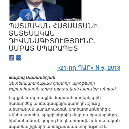
ՊԱՏՄԱԿԱՆ ՀԱՅԱՍՏԱՆԻ
ՏՆՏԵՍԱԿԱՆ
ԴԻՎԱՆԱԳԻՏՈՒԹՅՈՒՆԸ.
ՍՄԲԱՏ ՍՊԱՐԱՊԵՏ
«21-րդ ԴԱՐ» N 5, 2018
Թաթուլ Մանասերյան
Տնտեսագիտության դոկտոր, պրոֆեսոր,
Եվրասիական փորձագիտական ակումբի անդամ
Ներքին և արտաքին մարտահրավերներին
համարժեք արձագանքելու կարողությունը
պետության կարևորագույն գործառույթներից է:
Ակնհայտորեն, երկրի ներքին մարտահրավերները,
հիմնականում, կարող են գնահատվել տնտեսական
սպառնալիքների արժեչափման տիրույթում և