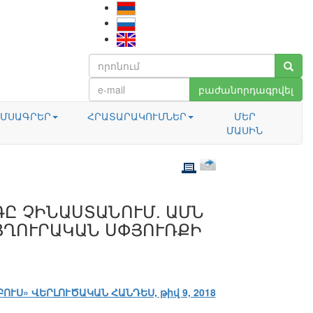
բաժանորդագրվել
ՄՍԱԳՐԵՐ
ՀՐԱՏԱՐԱԿՈՒՄՆԵՐ
ՄԵՐ
ՄԱՍԻՆ
Ը ՉԻՆԱՍՏԱՆՈՒՄ. ԱՄՆ
ՅՂՈՒՐԱԿԱՆ ՍՓՅՈՒՌՔԻ
ԲՈՒՍ» ՎԵՐԼՈՒԾԱԿԱՆ ՀԱՆԴԵՍ, թիվ 9, 2018