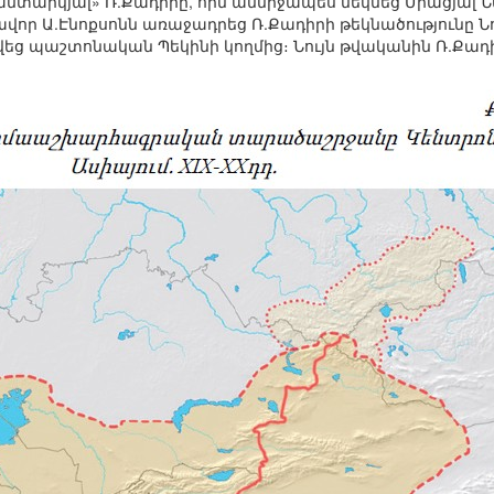
անտարկյալ» Ռ.Քադիրը, որն անմիջապես մեկնեց Միացյալ Ն
ր Ա.Էնոքսոնն առաջադրեց Ռ.Քադիրի թեկնածությունը Նոբ
եց պաշտոնական Պեկինի կողմից։ Նույն թվականին Ռ.Քա