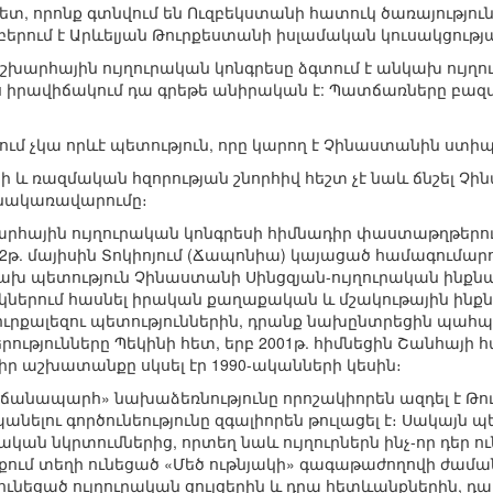
ետ, որոնք գտնվում են Ուզբեկստանի հատուկ ծառայությու
րում է Արևելյան Թուրքեստանի իսլամական կուսակցությ
շխարհային ույղուրական կոնգրեսը ձգտում է անկախ ույղո
իս իրավիճակում դա գրեթե անիրական է: Պատճառները բազմ
հում չկա որևէ պետություն, որը կարող է Չինաստանին ստի
ի և ռազմական հզորության շնորհիվ հեշտ չէ նաև ճնշել Չի
նքնակառավարումը։
հային ույղուրական կոնգրեսի հիմնադիր փաստաթղթերու
2թ. մայիսին Տոկիոյում (Ճապոնիա) կայացած համագումարու
ախ պետություն Չինաստանի Սինցզյան-ույղուրական ինքն
կներում հասնել իրական քաղաքական և մշակութային ինք
ուրքալեզու պետություններին, դրանք նախընտրեցին պա
թյունները Պեկինի հետ, երբ 2001թ. հիմնեցին Շանհայի
 իր աշխատանքը սկսել էր 1990-ականների կեսին։
կ ճանապարհ» նախաձեռնությունը որոշակիորեն ազդել է 
նելու գործունեությունը զգալիորեն թուլացել է։ Սակայն պետ
ան նկրտումներից, որտեղ նաև ույղուրներն ինչ-որ դեր ունե
ում տեղի ունեցած «Մեծ ութնյակի» գագաթաժողովի ժամա
 ունեցած ույղուրական ցույցերին և դրա հետևանքներին,