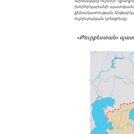
արձակվեց ույղուր «քաղբ
խորհրդարանի պատգամավո
քննադատության ենթարկվ
ույղուրական կոնգրեսը։