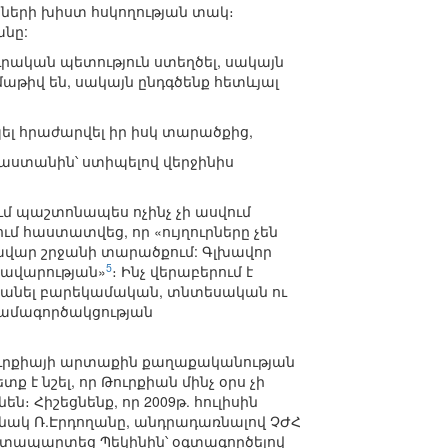
նների խիստ հսկողության տակ։
անը:
ւրական պետություն ստեղծել, սակայն
աթիվ են, սակայն ընդգծենք հետևյալ
պել հրաժարվել իր իսկ տարածքից,
նաստանին՝ ստիպելով վերջինիս
մ պաշտոնապես ոչինչ չի ասվում
մ հաստատվեց, որ «ույղուրները չեն
ավար շրջանի տարածքում: Գլխավոր
5
նավարության»
։ Ինչ վերաբերում է
հպանել բարեկամական, տնտեսական ու
 համագործակցության
Թուրքիայի արտաքին քաղաքականության
ք է նշել, որ Թուրքիան մինչ օրս չի
ն։ Հիշեցնենք, որ 2009թ. հուլիսին
նակ Ռ.Էրդողանը, անդրադառնալով ՉԺՀ
 դատապարտեց Պեկինին՝ օգտագործելով