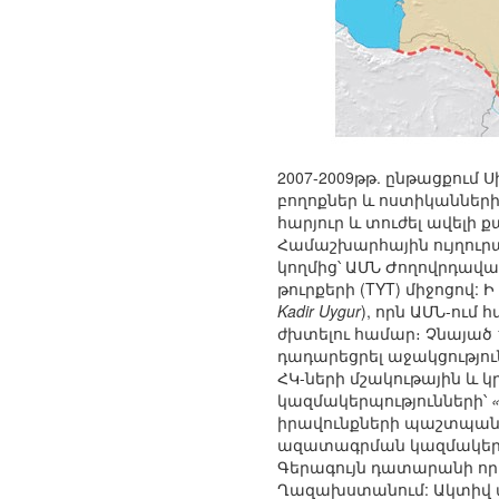
2007-2009թթ. ընթացքում
բողոքներ և ոստիկանների
հարյուր և տուժել ավելի ք
Համաշխարհային ույղուրա
կողմից՝ ԱՄՆ Ժողովրդավա
թուրքերի (TYT) միջոցով: 
Kadir Uygur
), որն ԱՄՆ-ու
ժխտելու համար։ Չնայած 
դադարեցրել աջակցություն
ՀԿ-ների մշակութային և
կազմակերպությունների՝
«
իրավունքների պաշտպանի
ազատագրման կազմակերպո
Գերագույն դատարանի որո
Ղազախստանում: Ակտիվ ա