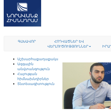
ԳԼԽԱՎՈՐ
ՀՈԴՎԱԾՆԵՐ ԵՎ
ՎԵՐԼՈՒԾՈՒԹՅՈՒՆՆԵՐ
ԻՐԱ
Աշխարհաքաղաքականություն
Ազգային
անվտանգություն
Հայության
հիմնախնդիրներ
Տնտեսագիտություն