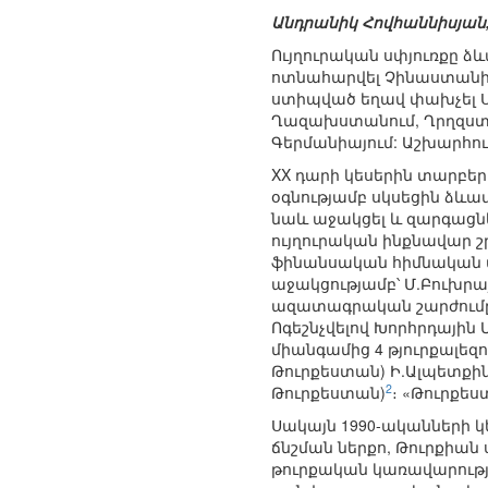
Անդրանիկ Հովհաննիսյան
Ույղուրական սփյուռքը ձև
ոտնահարվել Չինաստանի մ
ստիպված եղավ փախչել Սի
Ղազախստանում, Ղրղզստան
Գերմանիայում: Աշխարհու
XX դարի կեսերին տարբե
օգնությամբ սկսեցին ձևա
նաև աջակցել և զարգացնե
ույղուրական ինքնավար շ
ֆինանսական հիմնական աջա
աջակցությամբ՝ Մ.Բուխրա
ազատագրական շարժումը»
Ոգեշնչվելով Խորհրդային
միանգամից 4 թյուրքալեզ
Թուրքեստան) Ի.Ալպետքինը
2
Թուրքեստան)
։ «Թուրք
Սակայն 1990-ականների
ճնշման ներքո, Թուրքիան
թուրքական կառավարությ