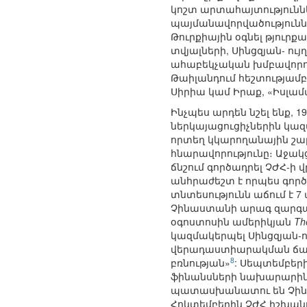
կոշտ արտահայտություննե
պայմանավորվածությունն
Թուրքիային օգնել թյուր
տվյալների, Սինցզյան- ու
ահաբեկչական խմբավորո
Թաիլանդում հեշտությամբ 
Սիրիա կամ Իրաք, «Իսլա
Ինչպես արդեն նշել ենք, 
ներկայացուցիչներին կազ
որտեղ կկարողանային շա
հնարավորությունը։ Աջակ
ճնշում գործադրել ՉԺՀ-ի
անհրաժեշտ է որպես գործ
տնտեսությունն աճում է 
Չինաստանի արագ զարգաց
օգոստոսին ամերիկյան
Th
կազմակերպել Սինցզյան-ու
վերադաստիարակման ճամբա
8
բռնության»
: Սեպտեմբեր
ֆինանսների նախարարին՝
պատասխանատու են Չինաս
Հոկտեմբերին ՉԺՀ իշխան