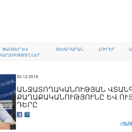
ՓԱՍՏԵՐ ԵՎ
ՏԵՍԱԴԱՐԱՆ
ԼՈՒՐԵՐ
Ա
ԴԱՐՁՈՒԹՅՈՒՆՆԵՐ
20.12.2018
ԱՆՋԱՏՈՂԱԿԱՆՈՒԹՅԱՆ ՎՏԱՆԳ
ՔԱՂԱՔԱԿԱՆՈՒԹՅՈՒՆԸ ԵՎ ՈՒ
ԴԵՐԸ
«ԳԼՈ