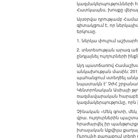
կազմակերպությունների հ
Հատկապես, խոսքը վերաբե
Այսօրվա դրությամբ Համա
գիտակցում է, որ ներկայ
երկուսը.
1. ներկա փուլում աշխար
2. տնտեսության արագ աճ
ընդլայնել ույղուրների ի
Այդ պատճառով Համաշխար
անկախության մասին: 201
պահանջում ստեղծել անկ
նպատակն է՝ ՉԺՀ շրջանա
Կենտրոնական Ասիայի թյ
ռազմավարական հարաբերու
կազմակերպությունը, որն
Չինական «Մեկ գոտի, մե
վրա. ույղուրներին պաշտպա
հրաժարվել իր պանթյուրքակ
իտալական Աքվիլա քաղաք
Ուրումչի քաղաքում տեղի