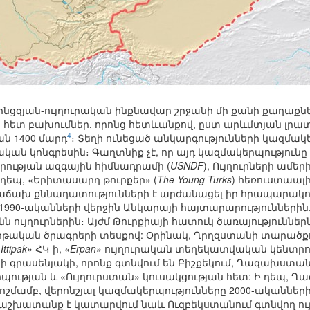
 Սինցզյան-ույղուրական ինքնավար շրջանի մի քանի քաղաք
 հետ բախումներ, որոնց հետևանքով, ըստ արևմտյան լրատվ
4
ան 1400 մարդ
։ Տեղի ունեցած անկարգությունների կազմակ
կան կոնգրեսին։ Գաղտնիք չէ, որ այդ կազմակերպություն
րության ազգային հիմնադրամի (
USNDF
), Ույղուրների ամե
Ի դեպ, «Երիտասարդ թուրքեր» (
The Young Turks
) հեռուստաալի
մ հաճախ քննադատությունների է արժանացել իր հրապարակո
1990-ականների վերջին Անկարայի հայտարարություններին,
ն ույղուրներին։ Այժմ Թուրքիայի հատուկ ծառայություններն
 կրթական ծրագրերի տեսքով: Օրինակ, Ղրղզստանի տարածք
Ittipak»
ՀԿ-ի,
«Erpan»
ույղուրական տեղեկատվական կենտրոն
 գրասենյակի, որոնք գտնվում են Բիշքեկում, Ղազախստա
ւթյան և «Ույղուրստան» կուսակցության հետ: Ի դեպ,
շմամբ, վերոնշյալ կազմակերպությունները 2000-ականների
շխատանք է կատարվում նաև Ուզբեկստանում գտնվող ու