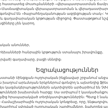
րը հաստատեց մուսուլմանների «վերապատրաստման ճամբա
րը, «Մասնագիտական վերապատրաստման և վերադաստիարակ
 գտնվում են «ծայրահեղականության ազդեցության տակ»:
 և գաղափարական կրթության միջոցով։ Փաստաթղթում նշված
ացիները չեն կարող.
ական անուններ,
րեխանների հանրային կրթություն ստանալու իրավունքը,
ատրված) գաղափարը, բացի սննդից։
Եզրակացություններ
ինաստանի Սինցզյան-ույղուրական ինքնավար շրջանում ա
են խաղում արևմտյան երկրներում գտնվող և այնտեղից ֆի
յս կազմակերպություններն ակտիվորեն արծարծում են ՉԺՀ-
թյունների խախտման հարցը: Սա ստիպում է կասկածանքով 
ողմից հրապարակված տեղեկատվություններին։ Պետք է նաև 
Համաշխարհային ույղուրական կոնգրեսը, որը, ենթադրվու
խարհում սփռված ույղուրական շարժումները, ձախողեց այ