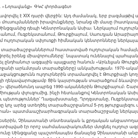
,
«Նորավանք» ԳԿՀ փորձագետ
ավորվել է XIX դարի վերջին: Այդ ժամանակ, երբ բազմաթիվ
ուսուլմանների իրավունքները, նրանց մի մասը (հատկապե
նցզյանից դեպի Կենտրոնական Ասիա։ Ներկայում ույղուրն
ում, Ուզբեկստանում, Թուրքիայում, Սաուդյան Արաբիայու
մ ույղուրական սփյուռքի հիմնական կենտրոնները ներկայ
ր տարածաշրջաններում հաստատված ույղուրական համայնք
վորել իրենց միավորումները` նպատակ ունենալով պահպանել
լ ընդհանուր ազգային պայքարը հանուն «Արևելյան Թուրք
րջանի արևմտյան տարածքները) անկախության։ 1970-ական 
կցությունն ույղուրներին տրամադրվել է Թուրքիայի կողմի
յի ղեկավարությամբ Ցին կայսրության տարածքում ձևավոր
 վերածնունդ ապրեց 1990-ականներին Թուրքիայում։ Շարժ
 Միության փլուզումից, ինչի հետևանքով Կենտրոնական Աս
ու պետություններ՝ Ղազախստանը, Ղրղզստանը, Ուզբեկստ
 կոչ արեց ստեղծել տարածաշրջանում 5-րդ թյուրքալեզու պ
եստան» պատմաաշխարհագրական տարածաշրջանը ներկայ
 կեսերին, Չինաստանի տնտեսական և քրդական անջատող
 ստիպված էր որոշ սահմանափակումներ մտցնել ույղուր ա
ունը Սինցզյանը պաշտոնապես ճանաչեց Չինաստանի անբա