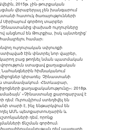
 Ավելին, 2015թ. չին-թուրքական
ցման վերաբերյալ չեն խանգարում
աստանի հատուկ ծառայությունների
ում Սիրիայում գործող տարբեր
 որ Չինաստանից փախած ույղուրները
ով անցնում են Թուրքիա, իսկ այնտեղից՝
համալրելու համար։
նվող ույղուրական սփյուռքի
ստիպված էին փնտրել նոր վայրեր,
 կարող բաց թողնել նման պատմական
րավորություն ստացավ քաղաքական
ալ Նահանգներին հիմնականում
ամիջոցներ կիրառել։ Չինաստանի
ջին տասնամյակում։ Հետևաբար,
ոցների քաղաքականությունը»։ 2018թ.
ամաձայն՝ «Չինաստանը քարոզարշավ է
 դեմ: Ուրումչիում ստեղծվել են
նի տարի է, ինչ ենթարկվում են
 հղել ԱՄՆ պետքարտուղարին և
տոնյաների դեմ, որոնք
մանների ճնշման գործում։
 ծայրահեղականության դեմ պայքարի