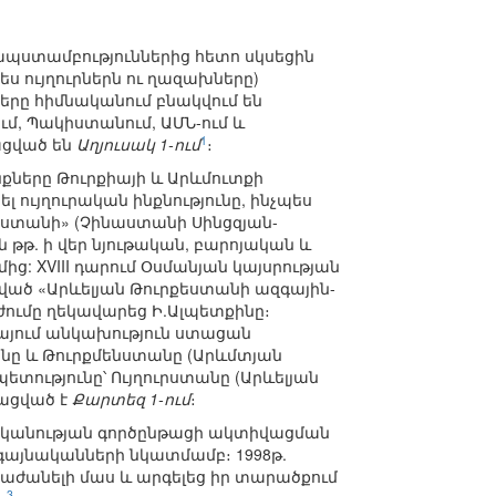
 ապստամբություններից հետո սկսեցին
ս ույղուրներն ու ղազախները)
երը հիմնականում բնակվում են
մ, Պակիստանում, ԱՄՆ-ում և
1
ացված են
Աղյուսակ 1-ում
։
ները Թուրքիայի և Արևմուտքի
 ույղուրական ինքնությունը, ինչպես
եստանի» (Չինաստանի Սինցզյան-
թթ. ի վեր նյութական, բարոյական և
ց: XVIII դարում Օսմանյան կայսրության
ված «Արևելյան Թուրքեստանի ազգային-
ումը ղեկավարեց Ի.Ալպետքինը։
իայում անկախություն ստացան
անը և Թուրքմենստանը (Արևմտյան
ետությունը՝ Ույղուրստանը (Արևելյան
ացված է
Քարտեզ 1-ում
։
ականության գործընթացի ակտիվացման
զգայնականների նկատմամբ։ 1998թ.
ժանելի մաս և արգելեց իր տարածքում
3