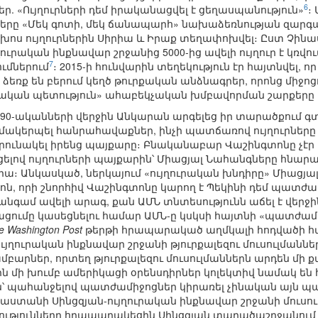
6
ր. «Ույղուրների դեմ իրականացվել է ցեղասպանություն»
։
երը «Մեկ գոտի, մեկ ճանապարհ» նախաձեռնության զարգա
քախոս ույղուրներին Սիրիա և Իրաք տեղափոխվել։ Ըստ Չին
յղուրական ինքնավար շրջանից 5000-ից ավելի ույղուր է կռվ
7
ւմներում
։ 2015-ի հունվարին տեղեկություն էր հայտնվել,
ձեռք են բերում կեղծ թուրքական անձնագրեր, որոնց միջոց
մական պետություն» ահաբեկչական խմբավորման շարքերը 
1990-ականների վերջին Անկարան արգելեց իր տարածքում գտ
մակերպել հանրահավաքներ, ինչի պատճառով ույղուրները 
րունակել իրենց պայքարը։ Բնականաբար Վաշինգտոնը չէր
ցելով ույղուրների պայքարին՝ Միացյալ Նահանգները հնա
 վրա։ Անկասկած, ներկայում «ույղուրական խնդիրը» Միացյ
ոն, որի շնորհիվ Վաշինգտոնը կարող է Պեկինի դեմ պատժ
7 անգամ ավելի արագ, քան ԱՄՆ տնտեսությունն աճել է վեր
ումը կասեցնելու համար ԱՄՆ-ը կսկսի հայտնի «պատժամիջ
e Washington Post
թերթի հրապարակած աղմկալի հոդվածի հ
յղուրական ինքնավար շրջանի թյուրքալեզու մուսուլմանների
րներ, որտեղ թյուրքալեզու մուսուլմաններն արդեն մի քա
ին մի խումբ ամերիկացի օրենսդիրներ կոլեկտիվ նամակ են
 պահանջելով պատժամիջոցներ կիրառել չինական այն պաշ
տանի Սինցզյան-ույղուրական ինքնավար շրջանի մուսուլ
ությունները հրապարակեցին Սինցզյան տարածաշրջանում