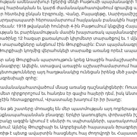
թյան ամենատխուր էջերից մեկի Բաթումի պայմանագրի 10
ավ հարձակման եւ կարճ ժամանակահատվածում գրավեց ամ
ար հետեւից ընկան Էրզրումը, Վանը, Բայազեթը, Սարիղամիշ
Սարդարապատի հերոսամարտում հայկական բանակին հաջող
ւան: 1918 թվականի հունիսի 4-ին Բաթումում կնքվեց Հ
ության եւ բարեկամության մասին խայտառակ պայմանագիրը
իածինը 12 հազար քառակուսի կիլոմետր տարածքով եւ 1 մլն բ
ծ տարածքները անցնում էին Թուրքիային: Ըստ պայմանագ
ր Թուրքիայի կողմից վերահսկելի տարածք առանց որեւէ ապա
 անց Թուրքիան պարտույթուն կրեց Առաջին համաշխարհ
անագիրը: Ավելին, ստացավ առաջին աշխարհամարտում հ
 պետությունները այդ հաղթանակից ունեցան իրենց մեծ 
գրեսիայի զոհը:
ժամանակահատվածում մնաց առանց դաշնակիցների: Ռուսա
ետ դիրքորոշում եւ հանդես էր գալիս հայերի դեմ, իսկ Ան
 չէին հետաքրքրում, Վրաստանը խաղում էր իր խաղը:
ծես թե շատերը մոռացել են մեր պատմության այդ ողբերագա
 ինքնապահպանման բնազդը: Երկիր կառուցելու փոխարեն
կը ազգին կիսում է սեւերի ու սպիտակների, պառակտում է
ւմ: Այնինչ Թուրքիայի եւ Ադրբեջանի հայասպան ծրագրերը 
իթ է պետք ավարտին հասցնելու հայ ժողովրդի եւ Հայաստ