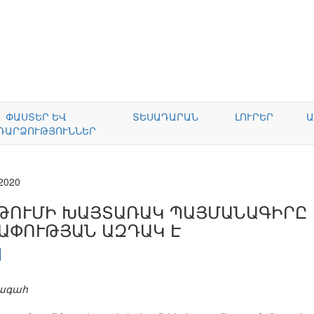
ՓԱՍՏԵՐ ԵՎ
ՏԵՍԱԴԱՐԱՆ
ԼՈՒՐԵՐ
Ա
ԴԱՐՁՈՒԹՅՈՒՆՆԵՐ
.2020
ԹՈՒՄԻ ԽԱՅՏԱՌԱԿ ՊԱՅՄԱՆԱԳԻՐԸ 
ԱՓՈՒԹՅԱՆ ԱԶԴԱԿ Է
խագահ