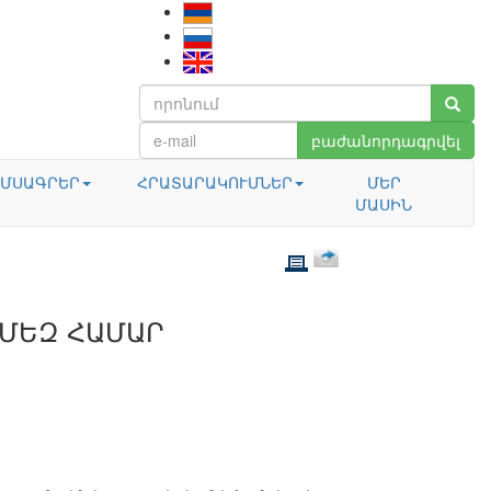
բաժանորդագրվել
ՄՍԱԳՐԵՐ
ՀՐԱՏԱՐԱԿՈՒՄՆԵՐ
ՄԵՐ
ՄԱՍԻՆ
ՄԵԶ ՀԱՄԱՐ