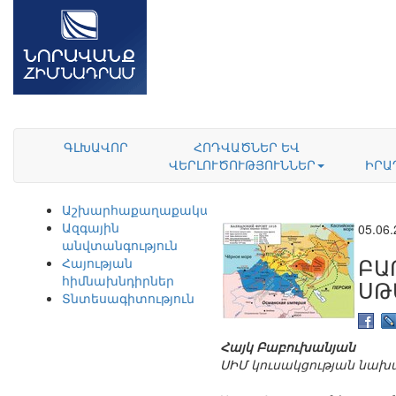
ԳԼԽԱՎՈՐ
ՀՈԴՎԱԾՆԵՐ ԵՎ
ՎԵՐԼՈՒԾՈՒԹՅՈՒՆՆԵՐ
ԻՐԱ
Աշխարհաքաղաքականություն
Ազգային
05.06
անվտանգություն
ԲԱ
Հայության
հիմնախնդիրներ
ՍԹ
Տնտեսագիտություն
Հայկ Բաբուխանյան
ՍԻՄ կուսակցության նա