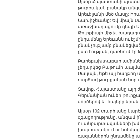
Այսօր Հայաստանի պատմու
թուրքական բանակը անց
Արեւելյանի մեծ մասը: Իր
Նախիջեւանը: Եվ միայն 
առաջխաղացումը դեպի Երե
Թուրքիայի միջեւ խաղաղ
ընդամենը Երեւանն ու էջմ
բնակչությամբ բնակեցվա
ըստ էության, դառնում է
Բարեբախտաբար ամիսներ
չեղարկեց Բաթումի պայմ
Սակայն, եթե այլ հաղթող
դարձավ թուրքական նոր ա
Ցավոք, Հայաստանը այդ 
Գերմանիան ուներ թուրքամ
գործերով եւ հայերը նրան
Այսօր 102 տարի անց կար
զգացողությունը, անգամ
ու անբարտավանների խմբա
խայտառակում ու նսեմացնո
գազաններին ընդամենը առ