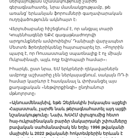
ներկայության նշանակությունը չարժե
գերագնահատել․ նրա մասնակցությամբ, թե
առանց՝ երևանյան ֆորումների գաղափարական
ուղղվածությունն ակնհայտ է։
Վերլուծաբանը հիշեցնում է, որ անցյալ տարի
Կոպենհագենի ԵՔՀ գագաթնաժողովի
արդյունքներն ամփոփելիս՝ Դանիայի վարչապետ
Մետտե Ֆրեդերիկսենը հայտարարել էր․ «Բոլորին
պարզ է, որ Ռուսաստանը սպառնալիք է ոչ միայն
Ուկրաինայի, այլև ողջ Եվրոպայի համար»։
Իհարկե, ըստ նրա, ԵՄ երկրների ղեկավարներն
ամբողջ աշխարհը չեն ներկայացնում, սակայն ՌԴ-ի
համար կարևոր է հասկանալ և փոխանցել այս
քաղաքական «նեթվորքինգի» ընդհանուր
մթնոլորտը։
«Այնուամենայնիվ, եթե Զելենսկին իսկապես այցելի
Հայաստան, չարժե նաև թերագնահատել այդ այցի
նշանակությունը։ Նախ, ԽՍՀՄ փլուզումից հետո
հայ-ուկրաինական բարձր մակարդակի շփումները
բավական սահմանափակ են եղել։ 1996 թվականի
մայիսին և 2022 թվականի հոկտեմբերին Երևան է