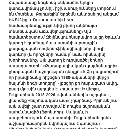
Հայաստանը նույնիսկ թեկնածու երկրի
կարգավիճակ չունի), իշխանությունները փորձում
են մոտենալ Բրյուսելին՝ երբեմն անտեսելով անգամ
ԵԱՏՄ-ից և Ռուսաստանի հետ
համագործակցությունից բխող ակնհայտ
տնտեսական առավելությունները։ Այս
համատեքստում Զելենսկու հնարավոր այցը Երևան
կարող է դառնալ Հայաստանի արտաքին
քաղաքական դիվերսիֆիկացիայի նոր փուլի
կարևոր (և որոշների համար՝ նաև ռիսկային)
խորհրդանիշ։ Այն կարող է ուրվագծել երկրի
ապագա ուղին՝ «Քաղաքացիական պայմանագրի»
ընտրական հաջողության դեպքում։ Չի բացառվում,
որ իրավիճակը հիշեցնի 1980-ականների վերջի
հայտնի երգի տողերը՝ «լքեցիր քո հարազատ ափը,
բայց մյուսին այդպես էլ չհասար»։ Ի վերջո,
Ուկրաինան 2013-2026 թվականներին այդպես էլ
լիարժեք «եվրոպական ափ» չդարձավ․ Բրյուսելում
այն ավելի շատ դիտվում է՝ որպես եվրոպական
սահմանագիծ (ֆրոնտիր)։ Սակայն, ի
տարբերություն Հայաստանի, Ուկրաինան գոնե
աշխարհագրորեն Եվրոպայում է գտնվում։