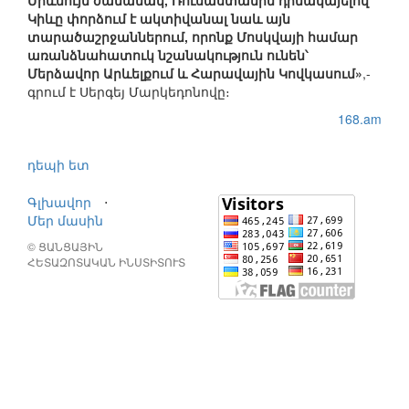
Միևնույն ժամանակ, Ռուսաստանին դիմակայելով՝
Կիևը փորձում է ակտիվանալ նաև այն
տարածաշրջաններում, որոնք Մոսկվայի համար
առանձնահատուկ նշանակություն ունեն՝
Մերձավոր Արևելքում և Հարավային Կովկասում»
,-
գրում է Սերգեյ Մարկեդոնովը։
168.am
դեպի ետ
Գլխավոր
⋅
Մեր մասին
© ՑԱՆՑԱՅԻՆ
ՀԵՏԱԶՈՏԱԿԱՆ ԻՆՍՏԻՏՈՒՏ