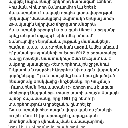
այցելել Ուկրաինայի երկրորդ նախագահ Լեոնիդ
Կուչման։ Վիկտոր Յանուկովիչը ևս եղել է
Հայաստանում, սակայն որպես կառավարության
ղեկավար՝ մասնակցելով Սպիտակի երկրաշարժի
20-ամյակին նվիրված միջոցառումներին։
Հայաստանի երրորդ նախագահ Սերժ Սարգսյանը
երեք անգամ այցելել է Կիև (մեկ անգամ՝
Յանուկովիչի երդմնակալությանը մասնակցելու
համար, ապա՝ պաշտոնական այցով, և մեկ անգամ
էլ՝ բանակցությունների ու Եվրո-2012-ի եզրափակիչ
խաղը դիտելու նպատակով)։ Ըստ էության՝ սա է
ամբողջ պատկերը։ Հետխորհրդային շրջանում
Ուկրաինան դարձել է Ադրբեջանի ռազմավարական
գործընկերը։ Դրան հավելենք նաև նրա ընդգծված
հեռացումը Մոսկվայից (հիշեցնենք, որ Կուչմայի
«Ուկրաինան Ռուսաստան չէ» գիրքը լույս է տեսել
«երկրորդ Մայդանից» տասը տարի առաջ)։ Սակայն
այսօր Հայաստանը, որը 1991-ից հետո՝ ի
տարբերություն Ադրբեջանի, ընտրել էր
Ռուսաստանի հետ ռազմավարական դաշնակցի
ուղին, գնում է իր արտաքին քաղաքական
մոտեցումների վերանայման ճանապարհով»
,-
նշում է Մարկեդոնովը՝ հավելելով, որ