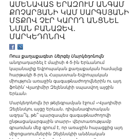
ԱՄԵՆԱՎԱՏ ԵՐԱԶՈՒՄ ԱՆԳԱՄ
ՔՈՉԱՐՅԱՆԻ ԿԱՄ ՍԱՐԳՍՅԱՆԻ
ՄՏՔՈՎ ՉԷՐ ԿԱՐՈՂ ԱՆՑՆԵԼ
ՆՄԱՆ ԲԱՆԱՁԵՎ․
ՄԱՐԿԵԴՈՆՈՎ
Ռուս քաղաքագետ
Սերգեյ Մարկեդոնովն
անդրադարձել է մայիսի 4-5-ին Երևանում
կայանալիք Եվրոպական քաղաքական համայնք
հարթակի 8-րդ և Հայաստան-Եվրոպական
միություն առաջին գագաթնաժողովներին ու այդ
ֆոնին՝ Վլադիմիր Զելենսկիի սպասվող այցին
Երևան։
Մարկեդոնովն իր թելեգրամյան էջում «Վլադիմիր
Զելենսկու այցը Երևան․ դիվանագիտական
ազդա՞կ, թե՞ պարզապես գագաթնաժողովի
ընթացակարգային տարր» վերտառությամբ
գրառման մեջ գրում է, որ առաջին հայացքից այդ
միջոցառումներին Զելենսկիի անձնական