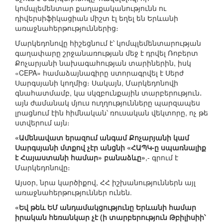
կոմպլեմենտար քաղաքականությունն ու
դիվերսիֆիկացիան միշտ էլ եղել են Երևանի
առաջնահերթություններից։
Մարկեդոնովը հիշեցնում է՝ կոմպլեմենտարության
գաղափարը շրջանառության մեջ է դրվել Ռոբերտ
Քոչարյանի նախագահության տարիներին, իսկ
«CEPA» համաձայնագիրը ստորագրվել է Սերժ
Սարգսյանի կողմից։ Սակայն, Մարկեդոնովի
գնահատմամբ, կա սկզբունքային տարբերություն․
այն ժամանակ մյուս ուղղությունները պարզապես
լրացնում էին հիմնական՝ ռուսական վեկտորը, ոչ թե
ստվերում այն։
«Ամենավատ երազում անգամ Քոչարյանի կամ
Սարգսյանի մտքով չէր անցնի «ՀԱՊԿ-ը սպառնալիք
է Հայաստանի համար» բանաձևը»
,- գրում է
Մարկեդոնովը։
Այսօր, նրա կարծիքով, ՀՀ իշխանություններն այլ
առաջնահերթություններ ունեն.
«Եվ թեև ԵՄ անդամակցությունը Երևանի համար
իրական հեռանկար չէ (ի տարբերություն Թբիլիսիի՝