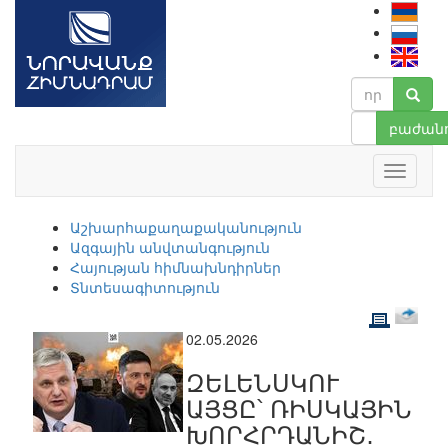
բաժանո
Աշխարհաքաղաքականություն
Ազգային անվտանգություն
Հայության հիմնախնդիրներ
Տնտեսագիտություն
02.05.2026
ԶԵԼԵՆՍԿՈՒ
ԱՅՑԸ՝ ՌԻՍԿԱՅԻՆ
ԽՈՐՀՐԴԱՆԻՇ․