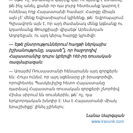
թե ինչ անել, քանի որ դա լուրջ հետեւանք կարող է
ունենալ ողջ Հայաստանի համար: Հարցը միայն
այն չէ՝ մենք Եվրասիայում կլինենք, թե` Եվրոպայում:
Գլխավորն այն է, որ այդ ժամանակ մենք կգնանք ու
կդառնանք Թուրքիայի վիլաեթ՝ Արեւմտյան
Ադրբեջան, ու այդ կերպ հարցը կլուծվի:
— Եթե ընտրություններում հաղթի ներկայիս
իշխանությունը, սպասե՞լ, որ հաջորդիվ
Հայաստանից դուրս կբերվի 102-րդ ռուսական
ռազմաբազան:
— Առայժմ Ռուսաստանի հենարանն այդ զորքերն
են: Հույս ունեմ, որ այդ սցենարը չի իրագործվի,
որովհետեւ Պասկեւիչից հետո Հայաստանը
դարձավ Հայաստան ռուսական զորքերի շնորհիվ:
Հիմա սիրում են ռուսներին, թե՝ ոչ, դա
երկրորդական խնդիր է: Սա է Հայաստանի միակ
երաշխիքը՝ լինել-չլինելու:
Նանա Սարգսյան
www.iravunk.com