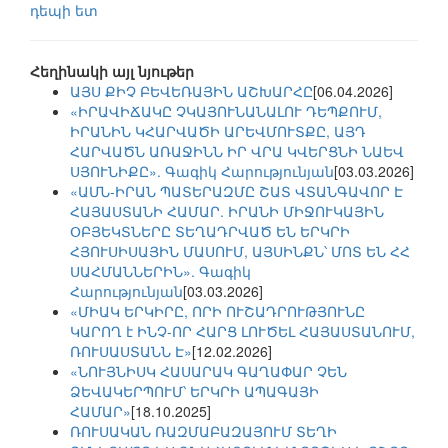
դեպի ետ
Հեղինակի այլ նյութեր
ԱՅՍ ՔԻՉ ԲԵՎԵՌԱՅԻՆ ԱՇԽԱՐՀԸ
[06.04.2026]
«ԻՐԱՎԻՃԱԿԸ ՉԿԱՅՈՒՆԱՆԱԼՈՒ ԴԵՊՔՈՒՄ,
ԻՐԱՆԻՆ ԿՀԱՐՎԱԾԻ ԱՐԵՎՄՈՒՏՔԸ, ԱՅԴ
ՀԱՐՎԱԾՆ ԱՌԱՋԻՆՆ ԻՐ ՎՐԱ ԿՎԵՐՑՆԻ ՆԱԵՎ
ՍՅՈՒՆԻՔԸ». Գագիկ Հարությունյան
[03.03.2026]
«ԱՄՆ-ԻՐԱՆ ՊԱՏԵՐԱԶՄԸ ՇԱՏ ՎՏԱՆԳԱՎՈՐ Է
ՀԱՅԱՍՏԱՆԻ ՀԱՄԱՐ. ԻՐԱՆԻ ՄԻՋՈՒԿԱՅԻՆ
ՕԲՅԵԿՏՆԵՐԸ ՏԵՂԱԴՐՎԱԾ ԵՆ ԵՐԿՐԻ
ՀՅՈՒՍԻՍԱՅԻՆ ՄԱՍՈՒՄ, ԱՅՍԻՆՔՆ՝ ՄՈՏ ԵՆ ՀՀ
ՍԱՀՄԱՆՆԵՐԻՆ». Գագիկ
Հարությունյան
[03.03.2026]
«ՄԻԱԿ ԵՐԿԻՐԸ, ՈՐԻ ՈՒՇԱԴՐՈՒԹՅՈՒՆԸ
ԿԱՐՈՂ է ԻՆՉ-ՈՐ ՀԱՐՑ ԼՈՒԾԵԼ ՀԱՅԱՍՏԱՆՈՒՄ,
ՌՈՒՍԱՍՏԱՆՆ Է»
[12.02.2026]
«ՆՈՒՅՆԻՍԿ ՀԱՍԱՐԱԿ ԳԱՂԱՓԱՐ ՉԵՆ
ՁԵՎԱԿԵՐՊՈՒՄ՝ ԵՐԿՐԻ ԱՊԱԳԱՅԻ
ՀԱՄԱՐ»
[18.10.2025]
ՌՈՒՍԱԿԱՆ ՌԱԶՄԱԲԱԶԱՅՈՒՄ ՏԵՂԻ