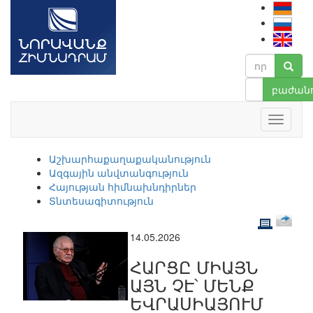
բաժանո
Աշխարհաքաղաքականություն
Ազգային անվտանգություն
Հայության հիմնախնդիրներ
Տնտեսագիտություն
14.05.2026
ՀԱՐՑԸ ՄԻԱՅՆ
ԱՅՆ ՉԷ՝ ՄԵՆՔ
ԵՎՐԱՍԻԱՅՈՒՄ