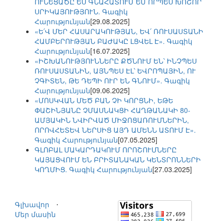
ՈՒՆԵՑԱԾԸ ԵՍ ԳՆԱՀԱՏՈՒՄ ԵՄ ՈՐՊԵՍ ԽՈՇՈՐ
ՍՐԻԿԱՅՈՒԹՅՈՒՆ. Գագիկ
Հարությունյան
[29.08.2025]
«Ե՛Վ ՄԵՐ ՀԱՍԱՐԱԿՈՒԹՅԱՆ, ԵՎ՛ ՌՈՒՍԱՍՏԱՆԻ
ՀԱՄԲԵՐՈՒԹՅԱՆ ԲԱԺԱԿԸ ԼՑՎԵԼ Է». Գագիկ
Հարությունյան
[16.07.2025]
«ԻՇԽԱՆՈՒԹՅՈՒՆՆԵՐԸ ՔԾՆՈՒՄ ԵՆ՝ ԻՆՉՊԵՍ
ՌՈՒՍԱՍՏԱՆԻՆ, ԱՅՆՊԵՍ ԷԼ՝ ԵՎՐՈՊԱՅԻՆ, ՈՒ
ՉԳԻՏԵՆ, ԹԵ ԴԵՊԻ ՈՒՐ ԵՆ ԳՆՈՒՄ». Գագիկ
Հարությունյան
[09.06.2025]
«ՄՈՍԿՎԱՆ ՄԵԾ ԲԱՆ ՉԻ ԿՈՐՑՆԻ, ԵԹԵ
ՓԱՇԻՆՅԱՆԸ ՉՄԱՍՆԱԿՑԻ ՀԱՂԹԱՆԱԿԻ 80-
ԱՄՅԱԿԻՆ ՆՎԻՐՎԱԾ ՄԻՋՈՑԱՌՈՒՄՆԵՐԻՆ,
ՈՐՈՎՀԵՏԵՎ ՆԵՐՍԻՑ ԱՅԴ ԱՄԵՆՆ ԱՏՈՒՄ Է».
Գագիկ Հարությունյան
[07.05.2025]
ԳԼՈԲԱԼ ՄԱԿԱՐԴԱԿՈՒՄ ՈՐՈՇՈՒՄՆԵՐԸ
ԿԱՅԱՑՎՈՒՄ ԵՆ ԲՐԻՏԱՆԱԿԱՆ ԿԵՆՏՐՈՆՆԵՐԻ
ԿՈՂՄԻՑ. Գագիկ Հարությունյան
[27.03.2025]
Գլխավոր
⋅
Մեր մասին