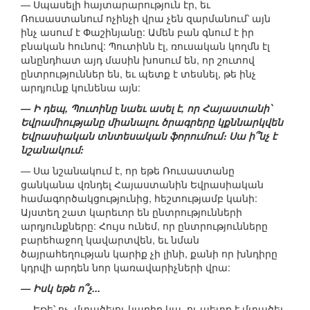
— Սպասելի հայտարարություն էր, եւ
Ռուսաստանում ոչինչի վրա չեն զարմանում՝ այն
ինչ ասում է Փաշինյանը: Ամեն բան գնում է իր
բնական հունով: Պուտինն էլ, ռուսական կողմն էլ
անընդհատ այդ մասին խոսում են, որ շուտով
ընտրություններ են, եւ պետք է տեսնել, թե ինչ
արդյունք կունենա այն:
— Ի դեպ, Պուտինը նաեւ ասել է, որ Հայաստանի՝
Եվրամիությանը միանալու ծրագրերը կքննարկվեն
Եվրասիական տնտեսական ֆորումում։ Սա ի՞նչ է
նշանակում:
— Սա նշանակում է, որ եթե Ռուսաստանը
ցանկանա վռնդել Հայաստանին Եվրասիական
համագործակցությունից, հեշտությամբ կանի:
Այստեղ շատ կարեւոր են ընտրությունների
արդյունքները: Հույս ունեմ, որ ընտրությունները
բարեհաջող կավարտվեն, եւ նման
ծայրահեղության կարիք չի լինի, քանի որ խնդիրը
կդրվի արդեն նոր կառավարիչների վրա:
— Իսկ եթե ո՞չ...
— Եթե՝ ոչ, մտածելու կարիք կա, ու պետք է մտածել,