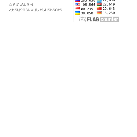
© ՑԱՆՑԱՅԻՆ
ՀԵՏԱԶՈՏԱԿԱՆ ԻՆՍՏԻՏՈՒՏ