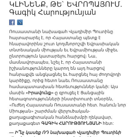
ԿԼԻՆԵՆՔ, ԹԵ` ԵՎՐՈՊԱՅՈՒՄ.
Գագիկ Հարությունյան
Ռուսաստանի նախագահ Վլադիմիր Պուտինը
հայտարարել է, որ Հայաստանը պետք է
հնարավորինս շուտ կողմնորոշվի Եվրասիական
տնտեսական միության եւ Եվրամիության միջեւ
ընտրություն կատարելու հարցով։ Նա,
մասնավորապես, նշել է, որ Հայաստանի
իշխանությունները կարող են այդ հարցով
հանրաքվե անցկացնել եւ հարցնել հայ ժողովրդի
կարծիքը, որից հետո նաեւ Ռուսաստանը
համապատասխան հետեւություններ կանի: Այս
մասին
«Իրավունք»
-ը զրուցել է Ցանցային
հետազոտությունների ինստիտուտի տնօրեն,
«Ուժեղ Հայաստան Ռուսաստանի հետ. հանուն նոր
Միության» շարժման վերլուծական-
քաղաքագիտական հանձնախմբի ղեկավար,
քաղաքագետ
ԳԱԳԻԿ ՀԱՐՈՒԹՅՈՒՆՅԱՆԻ
հետ:
— Ի՞նչ կասեք ՌԴ նախագահ Վլադիմիր Պուտինի