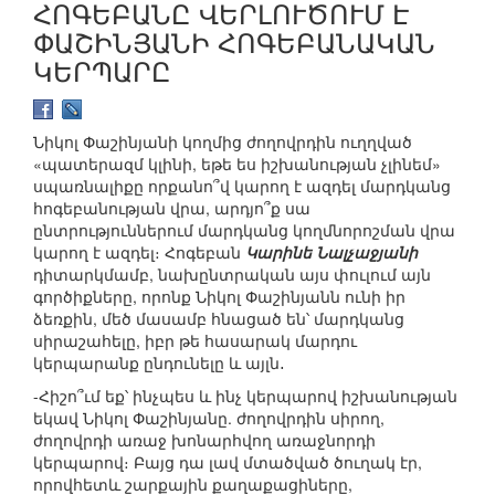
ՀՈԳԵԲԱՆԸ ՎԵՐԼՈՒԾՈՒՄ Է
ՓԱՇԻՆՅԱՆԻ ՀՈԳԵԲԱՆԱԿԱՆ
ԿԵՐՊԱՐԸ
Նիկոլ Փաշինյանի կողմից ժողովրդին ուղղված
«պատերազմ կլինի, եթե ես իշխանության չլինեմ»
սպառնալիքը որքանո՞վ կարող է ազդել մարդկանց
հոգեբանության վրա, արդյո՞ք սա
ընտրություններում մարդկանց կողմնորոշման վրա
կարող է ազդել։ Հոգեբան
Կարինե Նալչաջյանի
դիտարկմամբ, նախընտրական այս փուլում այն
գործիքները, որոնք Նիկոլ Փաշինյանն ունի իր
ձեռքին, մեծ մասամբ հնացած են՝ մարդկանց
սիրաշահելը, իբր թե հասարակ մարդու
կերպարանք ընդունելը և այլն․
-Հիշո՞ւմ եք՝ ինչպես և ինչ կերպարով իշխանության
եկավ Նիկոլ Փաշինյանը. ժողովրդին սիրող,
ժողովրդի առաջ խոնարհվող առաջնորդի
կերպարով։ Բայց դա լավ մտածված ծուղակ էր,
որովհետև շարքային քաղաքացիները,