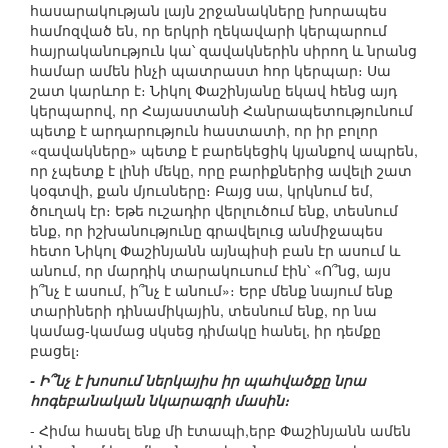
հասարակության լայն շրջանակները խորապես
համոզված են, որ երկրի ղեկավարի կերպարում
հայրականություն կա՝ զավակներին սիրող և նրանց
համար ամեն ինչի պատրաստ հոր կերպար։ Սա
շատ կարևոր է։ Նիկոլ Փաշինյանը եկավ հենց այդ
կերպարով, որ Հայաստանի Հանրապետությունում
պետք է արդարություն հաստատի, որ իր բոլոր
«զավակները» պետք է բարեկեցիկ կյանքով ապրեն,
որ չպետք է լինի մեկը, որը բարիքներից ավելի շատ
կօգտվի, քան մյուսները։ Բայց սա, կրկնում եմ,
ծուղակ էր։ Եթե ուշադիր վերլուծում ենք, տեսնում
ենք, որ իշխանությունը գրավելուց անմիջապես
հետո Նիկոլ Փաշինյանն այնպիսի բան էր ասում և
անում, որ մարդիկ տարակուսում էին՝ «Ո՞նց, այս
ի՞նչ է ասում, ի՞նչ է անում»։ Երբ մենք նայում ենք
տարիների դինամիկային, տեսնում ենք, որ նա
կամաց-կամաց սկսեց դիմակը հանել, իր դեմքը
բացել։
- Ի՞նչ է խոսում ներկայիս իր պահվածքը նրա
հոգեբանական նկարագրի մասին։
- Հիմա հասել ենք մի էտապի,երբ Փաշինյանն ամեն