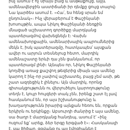
ինչ անում է ոչ միայն բաց և անթաքույց, այլև
ամենավերջին աստիճանի իր դեմքը ցույց տալով։
Նա կարծես ասում է. «Հա՛, ես հենց սրան եմ
ընդունակ»։ Ինչ վերաբերում է Փաշինյանի
խոսույթին, ապա Նիկոլ Փաշինյանի ձեռքին
մնացած աշխատող գործիքը մարդկանց
պատերազմով վախեցնելն է։ Վախն
ամենախորքային, ամենարխայիկ ապրումներից
մեկն է, իսկ պատերազմը, հատկապես՝ այսքան
ավեր ու արյուն տեսնելուց հետո, մարդիկ
ամենաշատը երևի դա չեն ցանկանում, որ
պատերազմ լինի։ Այնպես որ, Նիկոլ Փաշինյանի
կողմից առաջ քաշվող թեզերից միայն այս ամենը
կարող է ինչ-որ չափով աշխատել, բայց չեմ ասի, թե
շատ ազդեցիկ է լինելու։ Այն մարդիկ, որոնց
գիտակցությունն ու վերլուծելու կարողությունը
տեղն է, կույր հույզերի տակ չեն, իրենք շատ էլ լավ
հասկանում են, որ այս իշխանությունը և
խաղաղությունն իրարից այնքան հեռու են, որքան
երկիրն ու երկինքը։ Աբսուրդի ժանրից է այս ամենը,
սա ծաղր է մարդկանց հանդեպ, ասում է՝ «ինչ
ուզում եք՝ արեք, ձեր երգը երգված է»։ Հասկանալի
է, սա ծիծաղ, զզվանք ու այլ էմոցիաներ է