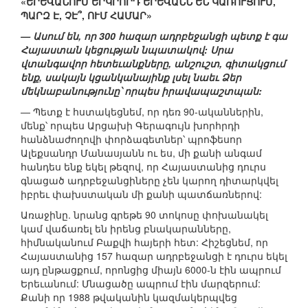
«ԵՐԵՎԱՆՈՒՄ ԵՐԿՐՈՐԴ ԵՐԵՎԱՆՆ ԵՆ ԿԱՌՈՒՑՈՒՄ,
ՊԱՐԶ Է, ՉԷ՞, ՈՒՄ ՀԱՄԱՐ»
— Ասում են, որ 300 հազար ադրբեջանցի պետք է գա
Հայաստան կեցության նպատակով: Սրա
վտանգավոր հետեւանքները, անշուշտ, գիտակցում
ենք, սակայն կցանկանայինք լսել նաեւ Ձեր
մեկնաբանությունը՝ որպես իրավապաշտպան:
— Պետք է հստակեցնեմ, որ դեռ 90-ականներին,
մենք՝ որպես Արցախի Գերագույն խորհրդի
հանձնաժողովի փորձագետներ՝ պրոֆեսոր
Ալեքսանդր Մանասյանն ու ես, մի քանի անգամ
հանդես ենք եկել թեզով, որ Հայաստանից դուրս
գնացած ադրբեջանցիները չեն կարող դիտարկվել
իբրեւ փախստական մի քանի պատճառներով:
Առաջինը. նրանց գրեթե 90 տոկոսը փոխանակել
կամ վաճառել են իրենց բնակարանները,
հիմնականում Բաքվի հայերի հետ: Հիշեցնեմ, որ
Հայաստանից 157 հազար ադրբեջանցի է դուրս եկել
այդ ընթացքում, որոնցից միայն 6000-ն էին ապրում
Երեւանում: Մնացածը ապրում էին մարզերում:
Քանի որ 1988 թվականին կազմակերպվեց