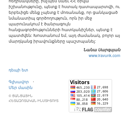
հեղինակները, ինչպես նաեւ ՀՀ օրվա
իշխանությունը, պետք է հստակ դատապարտվի, ու
երբեւիցե մենք չպետք է մոռանանք, որ ցանկացած
նմանատիպ գործողություն, որն իր մեջ
պարունակում է ծանրագույն
հանցագործությունների հատկանիշներ, պետք է
պատժվեն: Խոստանում եմ, այդ ժամանակ, բոլոր այ
մարդկանց իրավունքները պաշտպանել:
Նանա Սարգսյան
www.iravunk.com
դեպի ետ
Գլխավոր
⋅
Մեր մասին
© ՑԱՆՑԱՅԻՆ
ՀԵՏԱԶՈՏԱԿԱՆ ԻՆՍՏԻՏՈՒՏ