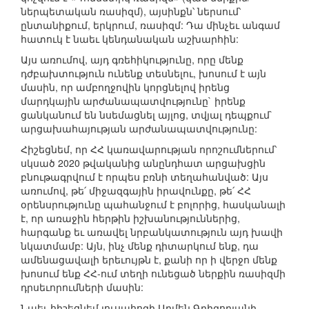
ներպետական ռասիզմ), այսինքն՝ ներսում՝
ընտանիքում, երկրում, ռասիզմ: Դա մինչեւ անգամ
հատուկ է նաեւ կենդանական աշխարհին:
Այս առումով, այդ գռեհիկությունը, որը մենք
դժբախտություն ունենք տեսնելու, խոսում է այն
մասին, որ ամբողջովին կորցնելով իրենց
մարդկային արժանապատվությունը` իրենք
ցանկանում են նսեմացնել այլոց, տվյալ դեպքում`
արցախահայության արժանապատվությունը:
Հիշեցնեմ, որ ՀՀ կառավարության որոշումներում՝
սկսած 2020 թվականից անընդհատ արցախցին
բնութագրվում է որպես բռնի տեղահանված: Այս
առումով, թե՛ միջազգային իրավունքը, թե՛ ՀՀ
օրենսրությունը պահանջում է բոլորից, հասկանալի
է, որ առաջին հերթին իշխանություններից,
հարգանք եւ առավել նրբանկատություն այդ խավի
նկատմամբ: Այն, ինչ մենք դիտարկում ենք, դա
ամենացավալի երեւույթն է, քանի որ ի վերջո մենք
խոսում ենք ՀՀ-ում տեղի ունեցած ներքին ռասիզմի
դրսեւորումների մասին:
Նաեւ հիշեցնեմ լուսահոգի Արմեն Գրիգորյանի