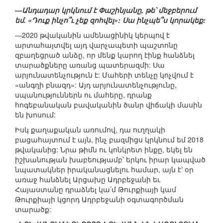
—Անդադար կրկնում է Փաշինյանը, թե՝ մեջբերում
եմ. «Դուք ինչո՞ւ չեք զոհվել»: Սա ինչպե՞ս կորակեք:
—2020 թվականին ամենացինիկ կերպով է
արտահայտվել այդ վարչապետի պաշտոնը
զբաղեցրած անձը, որ մենք կարող էինք հանձնել
տարածքները առանց պատերազմի: Սա
արյունատենչություն է: Մահերի տենչը կոչվում է
«անգղի բնազդ»: Այդ արյունատենչությունը,
սպանություններն ու մահերը, դրանք
հոգեբանական բավականին ծանր վիճակի մասին
են խոսում:
Իսկ քաղաքական առումով, դա ուղղակի
բացահայտում է այն, ինչ բազմիցս կրկնում եմ 2018
թվականից: Նրա թիմն ու կոնկրետ ինքը, եկել են
իշխանության խաբեությամբ՝ երկու իրար կապված
նպատակներ իրականացնելու համար, այն է՝ օր
առաջ հանձնել Արցախը Ադրբեջանի եւ
Հայաստանը դրաձնել կա՛մ Թուրքիայի կամ
Թուրքիայի կցորդ Ադրբեջանի օգտագործման
տարածք: