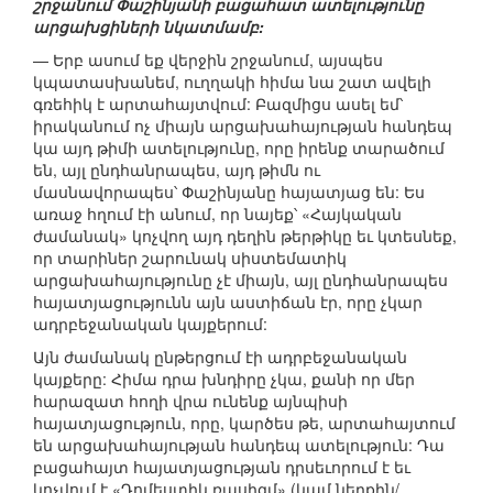
շրջանում Փաշինյանի բացահատ ատելությունը
արցախցիների նկատմամբ:
— Երբ ասում եք վերջին շրջանում, այսպես
կպատասխանեմ, ուղղակի հիմա նա շատ ավելի
գռեհիկ է արտահայտվում: Բազմիցս ասել եմ՝
իրականում ոչ միայն արցախահայության հանդեպ
կա այդ թիմի ատելությունը, որը իրենք տարածում
են, այլ ընդհանրապես, այդ թիմն ու
մասնավորապես՝ Փաշինյանը հայատյաց են: Ես
առաջ հղում էի անում, որ նայեք՝ «Հայկական
ժամանակ» կոչվող այդ դեղին թերթիկը եւ կտեսնեք,
որ տարիներ շարունակ սիստեմատիկ
արցախահայությունը չէ միայն, այլ ընդհանրապես
հայատյացությունն այն աստիճան էր, որը չկար
ադրբեջանական կայքերում:
Այն ժամանակ ընթերցում էի ադրբեջանական
կայքերը: Հիմա դրա խնդիրը չկա, քանի որ մեր
հարազատ հողի վրա ունենք այնպիսի
հայատյացություն, որը, կարծես թե, արտահայտում
են արցախահայության հանդեպ ատելություն: Դա
բացահայտ հայատյացության դրսեւորում է եւ
կոչվում է «Դոմեստիկ ռասիզմ» (կամ ներքին/