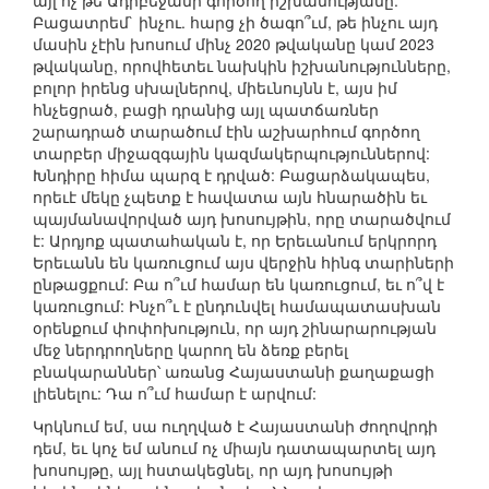
այլ ոչ թե Ադրբեջանի գործող իշխանությանը:
Բացատրեմ` ինչու. հարց չի ծագո՞ւմ, թե ինչու այդ
մասին չէին խոսում մինչ 2020 թվականը կամ 2023
թվականը, որովհետեւ նախկին իշխանությունները,
բոլոր իրենց սխալներով, միեւնույնն է, այս իմ
հնչեցրած, բացի դրանից այլ պատճառներ
շարադրած տարածում էին աշխարհում գործող
տարբեր միջազգային կազմակերպություններով:
Խնդիրը հիմա պարզ է դրված: Բացարձակապես,
որեւէ մեկը չպետք է հավատա այն հնարածին եւ
պայմանավորված այդ խոսույթին, որը տարածվում
է: Արդյոք պատահական է, որ Երեւանում երկրորդ
Երեւանն են կառուցում այս վերջին հինգ տարիների
ընթացքում: Բա ո՞ւմ համար են կառուցում, եւ ո՞վ է
կառուցում: Ինչո՞ւ է ընդունվել համապատասխան
օրենքում փոփոխություն, որ այդ շինարարության
մեջ ներդրողները կարող են ձեռք բերել
բնակարաններ՝ առանց Հայաստանի քաղաքացի
լիենելու: Դա ո՞ւմ համար է արվում:
Կրկնում եմ, սա ուղղված է Հայաստանի ժողովրդի
դեմ, եւ կոչ եմ անում ոչ միայն դատապարտել այդ
խոսույթը, այլ հստակեցնել, որ այդ խոսույթի