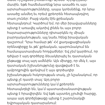
մասին. եթե համեմատենք նրա ասածն ու այս
արտահայտությունները, ապա կտեսնենք, որ նրա
ասածը անմեղ եւ որեւէ քրեորեն հետապնդվող
տառ չուներ: Բայց սկսել էին քրեական
հետապնդում: Կարծում եմ, որ մեր իրավաբանները
պետք է առավել ակտիվ լինեն եւ այս բոլոր
հայտարարությունները դիտարկեն ոչ միայն
բարոյականության, այլ նաեւ հենց իրավական
դաշտում: Դրա համար թե՛ ՀՀ քաղաքացիական
օրենսգիրքը եւ թե՛ քրեական, պարունակում են
համապատասխան հոդվածներ: Եվ չեմ կարծում, որ
դժվար է այդ գործերը ձեւակերպել եւ դատական
ընթացք տալ այդ ամենին: Այն միտքը, որ մեկ է, այս
դատական իշխանությունը զավթված է եւ
ամբողջովին գտնվում է այս գործադիր
իշխանության հսկողության տակ, չի նշանակում, որ
պետք չէ դատի տալ: Այդ բոլոր
արտահայտությունները կա՛մ քրեորեն
հետապնդելի են, կա՛մ պատասխանատվության
պետք է հրավիրվեն: Եվ եթե այստեղ չլուծվի հարցը,
ապա այդ գործընթացը պետք է շարունակվի
Եվրոպական դատարանում: