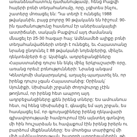
առանձնահատուկ դաժանությամբ, հենց Բաքվի
հայերի բռնի տեղահանումը, որը, չգիտես ինչու,
շատերը մոռացել են: Դա տեղի է ունեցել 1988
թվականին, բայց բոլորը 90 թվականն են հիշում: 90-
ին դաժանությունը հասնում էր աներեւակայելի
աստիճանի, սակայն Բաքվում այդ ժամանակ
մնացել էր 25-30 հազար հայ: Ամենամեծ ալիքը բռնի
տեղահանվածների տեղի է ունեցել, եւ Հայաստանը
նրանց ընդունել է 88 թվականի նոյեմբերից, մինչեւ
դեկտեմբերի 6-ը: Այսինքն, ադրբեջանցիները
Հայաստանից դուրս են եկել մինչ երկրաշարժի օրը,
առանց որեւէ բռնությունների: Նրանց անգամ
Կենտկոմի մակարդակով, աղաչել-պաղատել են, որ
իրենք դուրս չգան Հայաստանից: Օրինակ`
Սյունիքի, Սիսիանի շրջանի ժողովուրդը չէին
թողնում, որ իրենց հետ ապրող այդ
ադրբեջանցիները լքեն իրենց տները: Ես ամուսնուս
հետ, ով հենց Սիսիանից է, գնացել եմ այդ շրջան, ես
հասկացել եմ, որ գյուղացիները իրենց ղեկավարի
գլխավորությամբ համբուրում էին այնտեղ գտնվող
մի հին հուշարձան եւ հավաքում էին իրենց իրերն ու
բարձում մեքենանները: Ես մոտեցա տարիքով մի
մեծ անձնավորության, հարցրի ադրբեջաներեն, թե