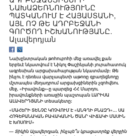
ՆԱԽԱՁԵՌՆՈՒԹՅՈՒՆԸ
ՊԱՏԿԱՆՈՒՄ Է ՀԱՅԱՍՏԱՆԻ,
ԱՅԼ ՈՉ ԹԵ ԱԴՐԲԵՋԱՆԻ
ԳՈՐԾՈՂ ԻՇԽԱՆՈՒԹՅԱՆԸ.
Ալավերդյան
Նախընտրական թոհուբոհի մեջ առավել քան
երբեւէ նկատվում է Նիկոլ Փաշինյանի յուրահատուկ
ագրեսիան արցախահայության նկատմամբ: Թե
ինչու է դեռեւս վարչապետի աթոռը զբաղեցնողը
մշտապես մեղադրում արցախցիներին չզոհվեու
մեջ, «Իրավունք»-ը պարզեց ՀՀ Մարդու
իրավունքների առաջին պաշտպան ԼԱՐԻՍԱ
ԱԼԱՎԵՐԴՅԱՆԻ տեսակետը:
«ՄԱՀԵՐԻ ՏԵՆՉԸ ԿՈՉՎՈՒՄ Է «ԱՆԳՂԻ ԲՆԱԶԴ»… ՍԱ
ՀՈԳԵԲԱՆԱԿԱՆ ԲԱՎԱԿԱՆԻՆ ԾԱՆՐ ՎԻՃԱԿԻ ՄԱՍԻՆ
Է ԽՈՍՈՒՄ»
— Տիկին Ալավերդյան, ինչպե՞ս կբացատրեք վերջին