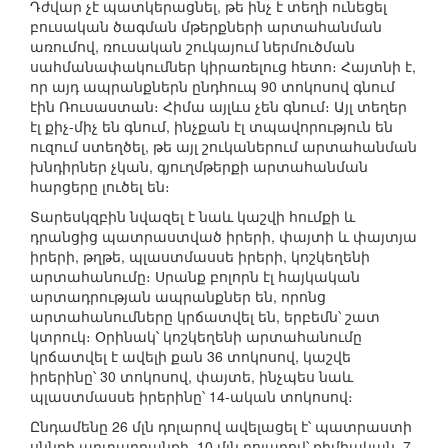
Դժվար չէ պատկերացնել, թե ինչ է տեղի ունեցել
բուսական ծագման մթերքների արտահանման
առումով, ռուսական շուկայում ներմուծման
սահմանափակումներ կիրառելուց հետո։ Հայտնի է,
որ այդ ապրանքներն ընդհուպ 90 տոկոսով գնում
էին Ռուսաստան։ Հիմա այլևս չեն գնում։ Այլ տեղեր
էլ քիչ-միչ են գնում, ինչքան էլ տպավորություն են
ուզում ստեղծել, թե այլ շուկաներում արտահանման
խնդիրներ չկան, գյուղմթերքի արտահանման
հարցերը լուծել են։
Տարեսկզբին նվազել է նաև կաշվի հումքի և
դրանցից պատրաստված իրերի, փայտի և փայտյա
իրերի, թղթե, պլաստմասսե իրերի, կոշկեղենի
արտահանումը։ Սրանք բոլորն էլ հայկական
արտադրության ապրանքներ են, որոնց
արտահանումները կրճատվել են, երբեմն՝ շատ
կտրուկ։ Օրինակ՝ կոշկեղենի արտահանումը
կրճատվել է ավելի քան 36 տոկոսով, կաշվե
իրերինը՝ 30 տոկոսով, փայտե, ինչպես նաև
պլաստմասսե իրերինը՝ 14-ական տոկոսով։
Ընդամենը 26 մլն դոլարով ավելացել է՝ պատրաստի
սննդի արտադրանքի, 10 մլն դոլարով՝ քիմիական, 7-