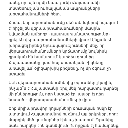
ասել, որ այն ոչ մի կապ չունի Հայաստանի
տնտեսության ու հայկական ապրանքների
արտահանումների հետ։
Հիմա, երբ արտահանումը մեծ տեմպերով նվազում
է՝ հիշել են վերաարտահանումների մասին։
Նվազման ամբողջ «պատասխանատվությունը»
դրել են վերաարտահանումների վրա։ Այնքան են
խորացել իրենց երևակայությունների մեջ, որ
վերաարտահանումների կրճատումը նույնիսկ
դրական են համարում՝ կարծես դրանից
Հայաաստանը կամ հայաստանյան բիզնեսը,
առավել ևս՝ օլիգարխիկ բիզնեսը, ոչ մի օգուտ չի
ստացել։
Եթե վերաարտահանումներից օգուտներ չկային,
ինչպե՞ս է Հայաստանի թիվ մեկ հարկատու դարձել
մի ընկերություն, որը նստած էր, այսօր էլ դեռ
նստած է վերաարտահանումների վրա։
Երբ միլիարդավոր դոլարների ռուսական ոսկի էր
պտտվում Հայաստանով ու գնում այլ երկրներ, որոշ
մարդիկ մեծ գումարներ էին աշխատում։ Դրանից
նաև հարկեր էին գանձվում։ Ու որքան էլ համարենք,