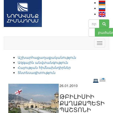
բաժանո
Աշխարհաքաղաքականություն
Ազգային անվտանգություն
Հայության հիմնախնդիրներ
Տնտեսագիտություն
26.01.2010
ԹԲԻԼԻՍԻԻ
ՔԱՂԱՔԱՊԵՏԻ
ՊԱՇՏՈՆԻ