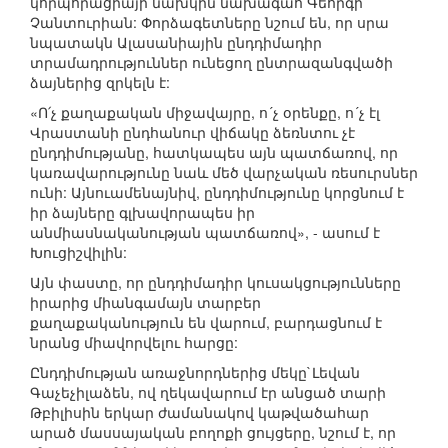
կորպորացիայի նախկին նախագահ Գեորգի
Չանտուրիան: Փորձագետները նշում են, որ սրա
նպատակն Ալասանիային ընդդիմադիր
տրամադրություններ ունեցող ընտրազանգվածի
ձայներից զրկելն է:
«Ո՛չ քաղաքական միջավայրը, ո´չ օրենքը, ո´չ էլ
Վրաստանի ընդհանուր վիճակը ձեռնտու չէ
ընդդիմությանը, հատկապես այն պատճառով, որ
կառավարությունը նաև մեծ վարչական ռեսուրսներ
ունի: Այնուամենայնիվ, ընդդիմությունը կորցնում է
իր ձայները գլխավորապես իր
անմիասնականության պատճառով», - ասում է
Խուցիշվիլին:
Այն փաստը, որ ընդդիմադիր կուսակցությունները
իրարից միանգամայն տարբեր
քաղաքականություն են վարում, բարդացնում է
նրանց միավորվելու հարցը:
Ընդդիմության առաջնորդներից մեկը`Լեվան
Գաչեչիլաձեն, ով ղեկավարում էր անցած տարի
Թբիլիսին երկար ժամանակով կաթվածահար
արած մասսայական բողոքի ցույցերը, նշում է, որ