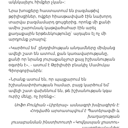
ակնկալելու հիմքեր չկան»:
Նրա խոսքերը հաստատում են բազմաթիվ
թբիլիսցիներ, ովքեր հիասթափված էին նախորդ
տարվա բազմամարդ ցույցերից, որոնք մի քանի
ամիս շարունակ կաթվածահար էին արել
քաղաքային երթեւեկությունը` այդպես էլ ոչ մի
արդյունք չտալով:
«Կարծում եմ` ընդդիմության անդամները միմյանց
ավելի շատ են ատում, քան կառավարությանը,
քանի որ նրանց յուրաքանչյուր քայլ իշխանության
օգտին է», - ասում է Թբիլիսիի բնակիչ Մամուկա
Գիորգոբիանին:
«Նրանք ասում են, որ պայքարում են
իշխանափոխության համար, բայց կարծում եմ`
ավելի շատ վախենում են, թե իշխանության կգա
ուրիշ մեկը, ոչ իրենք»:
Սոֆո Բուկիան «Լիբերալ» ամսագրի խմբագիրն է:
Հոդվածն արտատպվում է Պատերազմի և
խաղաղության
լուսաբանման ինստիտուտի «Կովկասյան լրատու»
պարբերականից: