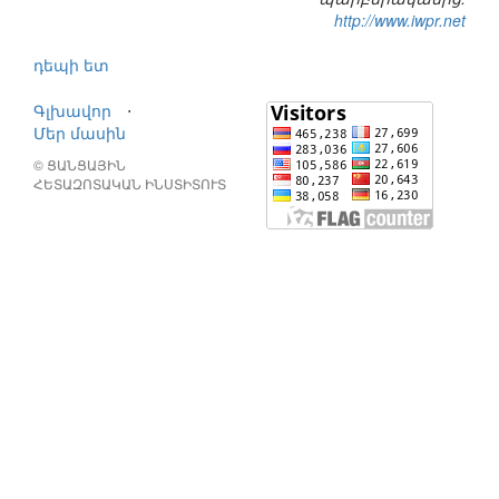
http://www.iwpr.net
դեպի ետ
Գլխավոր
⋅
Մեր մասին
© ՑԱՆՑԱՅԻՆ
ՀԵՏԱԶՈՏԱԿԱՆ ԻՆՍՏԻՏՈՒՏ