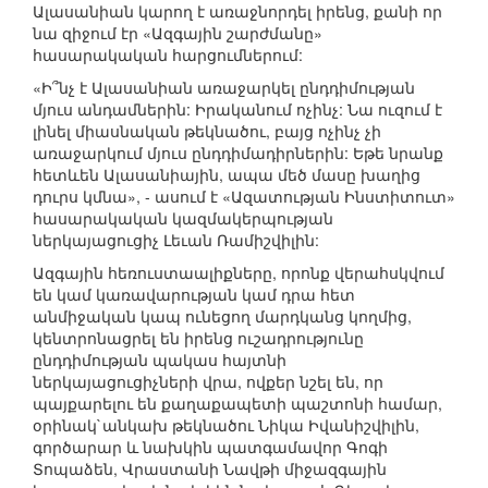
Ալասանիան կարող է առաջնորդել իրենց, քանի որ
նա զիջում էր «Ազգային շարժմանը»
հասարակական հարցումներում:
«Ի՞նչ է Ալասանիան առաջարկել ընդդիմության
մյուս անդամներին: Իրականում ոչինչ: Նա ուզում է
լինել միասնական թեկնածու, բայց ոչինչ չի
առաջարկում մյուս ընդդիմադիրներին: Եթե նրանք
հետևեն Ալասանիային, ապա մեծ մասը խաղից
դուրս կմնա», - ասում է «Ազատության Ինստիտուտ»
հասարակական կազմակերպության
ներկայացուցիչ Լեւան Ռամիշվիլին:
Ազգային հեռուստաալիքները, որոնք վերահսկվում
են կամ կառավարության կամ դրա հետ
անմիջական կապ ունեցող մարդկանց կողմից,
կենտրոնացրել են իրենց ուշադրությունը
ընդդիմության պակաս հայտնի
ներկայացուցիչների վրա, ովքեր նշել են, որ
պայքարելու են քաղաքապետի պաշտոնի համար,
օրինակ`անկախ թեկնածու Նիկա Իվանիշվիլին,
գործարար և նախկին պատգամավոր Գոգի
Տոպաձեն, Վրաստանի Նավթի միջազգային