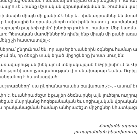
 նաեւ վրաց-օսական հակամարտության տարածքների հարակ
ապրում: Նրանք մշտական վերականգնման եւ բուժման կարիք 
րի մասին միայն մի քանի ՀԿ-ներ եւ հիմնադրամներ են մտ
ուր նախագիծ եւ դրամաշնորհ ունի իրեն հատուկ սահմանափ
աբային քայլերի դիմի` խնդիրը լուծելու համար: Մեր կազմակ
ր: Պետական մարմիններին դիմել ենք միայն մի քանի առան
մեկը չի հաստատվել»:
րում ընդունում են, որ այս երեխաներին օգնելու համար
ում են, որ ձեռքի տակ եղած միջոցները խիստ սուղ են:
ավարության (նեկայում տեղակայված է Թբիլիսիում եւ Վ
նություն) առողջապահության փոխնախարար Նանա Ուբիլավա
վանդանոց է հատկացված:
ասշտաբները` սա ընդհանարապես բավարար չէ», - ասում է 
ր է, եւ անհրաժեշտ է քայլեր ձեռնարկել այն լուծելու ուղղ
նեցած մարդկանց հոգեբանական եւ սոցիալական վերականգ
դրա իրականացման համար անհրաժեշտ միջոցներ կհատկացվե
Հոդվածն արտա
լուսաբանման ինստիտուտի