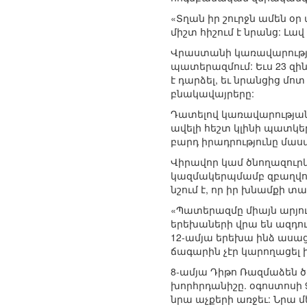
«Տղան իր շուրջն ամեն օր
միշտ հիշում է նրանց: Լա
Վրաստանի կառավարության
պատերազմում: Եւս 23 զ
է դարձել, եւ նրանցից մ
բնակավայրերը:
Դատելով կառավարության
ավելի հեշտ կլինի պատկե
բարդ իրադրությունը մաս
Վիրավոր կամ ծնողազուր
կազմակերպմամբ զբաղվող
նշում է, որ իր խնամքի 
«Պատերազմը միայն արյուն
երեխաների վրա են ազդու
12-ամյա երեխա ինձ ասաց,
ճագարին չէր կարողացել ի
8-ամյա Դիթո Ռազմաձեն ծ
խորհրդանիշը. օգոստոսի 9
նրա աչքերի առջեւ: Նրա 