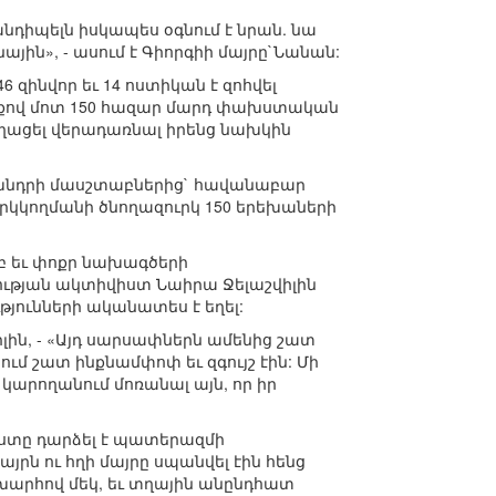
հանդիպելն իսկապես օգնում է նրան. նա
ային», - ասում է Գիորգիի մայրը`Նանան:
զինվոր եւ 14 ոստիկան է զոհվել
անքով մոտ 150 հազար մարդ փախստական
րողացել վերադառնալ իրենց նախկին
 խնդրի մասշտաբներից` հավանաբար
երկկողմանի ծնողազուրկ 150 երեխաների
բ եւ փոքր նախագծերի
ւթյան ակտիվիստ Նաիրա Ջելաշվիլին
թյունների ականատես է եղել:
իլին, - «Այդ սարսափներն ամենից շատ
մ շատ ինքնամփոփ եւ զգույշ էին: Մի
 կարողանում մոռանալ այն, որ իր
ւստը դարձել է պատերազմի
այրն ու հղի մայրը սպանվել էին հենց
շխարհով մեկ, եւ տղային անընդհատ