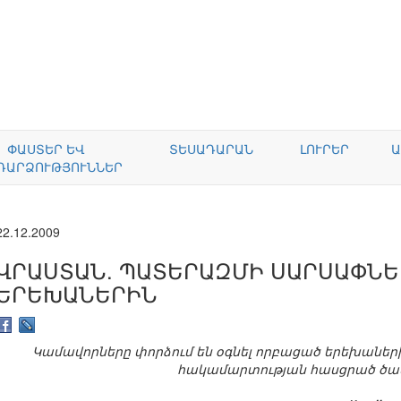
ՓԱՍՏԵՐ ԵՎ
ՏԵՍԱԴԱՐԱՆ
ԼՈՒՐԵՐ
Ա
ԴԱՐՁՈՒԹՅՈՒՆՆԵՐ
22.12.2009
ՎՐԱՍՏԱՆ. ՊԱՏԵՐԱԶՄԻ ՍԱՐՍԱՓՆԵ
ԵՐԵԽԱՆԵՐԻՆ
Կամավորները փորձում են օգնել որբացած երեխաներին
հակամարտության հասցրած ծան