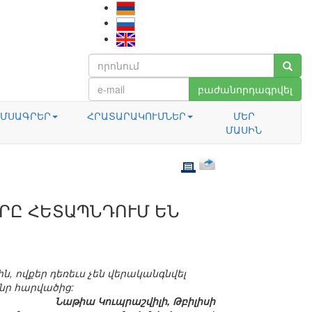
բաժանորդագրվել
ՄՍԱԳՐԵՐ
ՀՐԱՏԱՐԱԿՈՒՄՆԵՐ
ՄԵՐ
ՄԱՍԻՆ
ՐԸ ՀԵՏԱՊՆԴՈՒՄ ԵՆ
, ովքեր դեռեւս չեն վերականգնվել
ր հարվածից:
Նաթիա Կուպրաշվիլի, Թբիլիսի