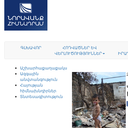
ԳԼԽԱՎՈՐ
ՀՈԴՎԱԾՆԵՐ ԵՎ
ՎԵՐԼՈՒԾՈՒԹՅՈՒՆՆԵՐ
ԻՐԱ
Աշխարհաքաղաքականություն
Ազգային
անվտանգություն
Հայության
հիմնախնդիրներ
Տնտեսագիտություն