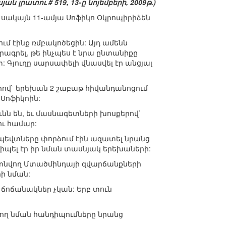
յան լրատու # 519, 13-ը նոյեմբերի, 2009թ.)
 սակայն 11-ամյա Սոֆիկո Օկրոպիրիձեն
ւմ էինք ռմբակոծեցին: Այդ ամենն
արագրել, թե ինչպես է նրա ընտանիքը
: Գյուղը սարսափելի վնասվել էր անցյալ
երով` երեխան 2 շաբաթ հիվանդանոցում
 Սոֆիկոին:
ն են, եւ մասնագետների խոսքերով`
ու համար:
ապեվտները փորձում էին ազատել նրանց
դիպել էր իր նման տասնյակ երեխաների:
 գտնվող Մտածմինդայի զվարճանքների
ի նման:
սի ճոճանակներ չկան: Երբ տուն
ող նման հանդիպումները նրանց