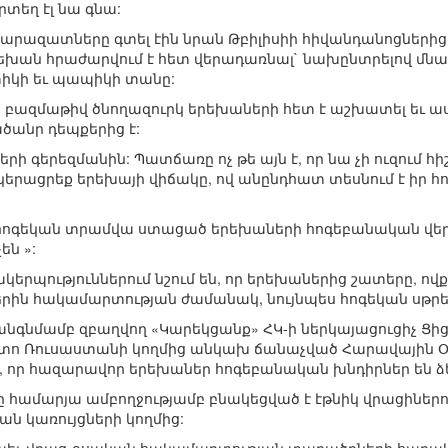
տեղ էլ նա գնա:
հարազատները գտել էին նրան Թբիլիսիի հիվանդանոցներից 
րեխան հրաժարվում է հետ վերադառնալ` նախընտրելով մնա
տիկի եւ պապիկի տանը:
 բազմաթիվ ծնողազուրկ երեխաների հետ է աշխատել եւ ասո
ծանր դեպքերից է:
ների գերեզմանին: Պատճառը ոչ թե այն է, որ նա չի ուզում հի
տկերացրեք երեխայի վիճակը, ով անընդհատ տեսնում է իր հ
ոգեկան տրամվա ստացած երեխաների հոգեբանական վեր
ն »:
կերպություններում նշում են, որ երեխաներից շատերը, ով
ներին հակամարտության ժամանակ, նույնպես հոգեկան սթրե
նգնմամբ զբաղվող «Կարեկցանք» ՀԿ-ի ներկայացուցիչ Ցիցինո
ո Ռուսաստանի կողմից անկախ ճանաչված Հարավային Օս
, որ հազարավոր երեխաներ հոգեբանական խնդիրներ են ձե
 համարյա ամբողջությամբ բնակեցված է էթնիկ վրացիներո
 կառույցների կողմից: