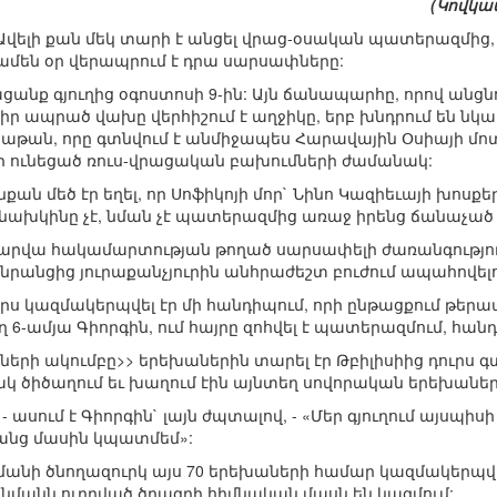
(Կովկաս
Ավելի քան մեկ տարի է անցել վրաց-օսական պատերազմից,
ամեն օր վերապրում է դրա սարսափները:
ցանք գյուղից օգոստոսի 9-ին: Այն ճանապարհը, որով անցնո
 իր ապրած վախը վերհիշում է աղջիկը, երբ խնդրում են նկ
անաթան, որը գտնվում է անմիջապես Հարավային Օսիայի մոտ
 ունեցած ռուս-վրացական բախումների ժամանակ:
ան մեծ էր եղել, որ Սոֆիկոյի մոր` Նինո Կազիեւայի խոսք
էլ նախկինը չէ, նման չէ պատերազմից առաջ իրենց ճանաչած
տարվա հակամարտության թողած սարսափելի ժառանգություն
նրանցից յուրաքանչյուրին անհրաժեշտ բուժում ապահովել
ս կազմակերպվել էր մի հանդիպում, որի ընթացքում թեր
6-ամյա Գիորգին, ում հայրը զոհվել է պատերազմում, հան
րների ակումբը>> երեխաներին տարել էր Թբիլիսիից դուրս
ակ ծիծաղում եւ խաղում էին այնտեղ սովորական երեխաներ
- ասում է Գիորգին` լայն ժպտալով, - «Մեր գյուղում այսպի
րանց մասին կպատմեմ»:
մանի ծնողազուրկ այս 70 երեխաների համար կազմակերպվ
մանն ուղղված ծրագրի հիմնական մասն են կազմում: