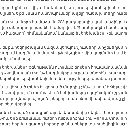
 արցունքներ ու վիշտ է տեսնում, եւ մյուս երեխաների հետ 
վ կլիներ, եթե նման հանդիպումներ ավելի հաճախ տեղի ունեն
 տվյալների համաձայն` 228 քաղաքացիական անձինք, 146 
ինվոր անհայտ կորած են համարվում: Պատերազմի հետեւ
ոտ 30 հազարը` հիմնականում կանայք եւ երեխաներ, չեն կա
 եւ բարեգործական կազմակերպությունների առջեւ եղած
րացում կազմել այն մասին, թե ինչպես է միակողմանի կամ 
ամբ անտեսվել:
կ երեխաների օգնությանն ուղղված գրքերի հրապարակմամ
 «Կովկասյան տուն» կազմակերպության տնօրեն, խաղաղո
տակ գտնվող երեխաների մոտ նա լուրջ հոգեբանական բարդու
, ավերված տներ եւ զոհված մարդիկ չեն», ասում է Ջելաշվ
մ: «Կովկասյան տուն» եկած երեխաները սկզբնական շրջանու
 որ կուզենար այրված լինել իր տան հետ միասին: Մյուսը չի
ր հետ վերցնել»:
անր հարված ստացած այդ երեխաներից մեկն է: Նրա կորո
-ին, երբ ռուսական ուժերը ռմբակոծում էին Գորին, տղայի հ
մեռած հոր եւ սգացող հորեղբոր նկարները տարածվեցին ա