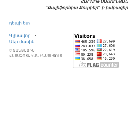
ՀԱՐՈՒԹ ՍԱՍՈՒՆՅԱՆ
"Քալիֆորնիա Քուրիեր"-ի խմբագիր
դեպի ետ
Գլխավոր
⋅
Մեր մասին
© ՑԱՆՑԱՅԻՆ
ՀԵՏԱԶՈՏԱԿԱՆ ԻՆՍՏԻՏՈՒՏ