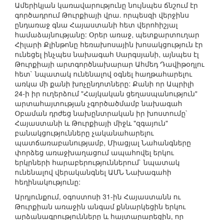
Ամերիկյան կառավարությունը նույնպես ճնշում էր
գործադրում Թուրքիայի վրա. որպեսզի վերջինս
ընդառաջ գնա Հայաստանի հետ վերոհիշյալ
համաձայնությանը: Օրեր առաջ, պետքարտուղար
Հիլարի Քլինթոնը հեռախոսային խոսակցություն էր
ունեցել ինչպես նախագահ Սարգսյանի, այնպես էլ
Թուրքիայի արտգործնախարար Ահմեդ Դավիթօղլու
հետ` նպատակ ունենալով օգնել հաղթահարելու
առկա մի քանի խոչընդոտները: Քանի որ Ապրիլի
24-ի իր ուղերձում "Հայկական ցեղասպանություն"
արտահայտության չգործածմամբ նախագահ
Օբաման դրժեց նախընտրական իր խոստումը`
Հայաստանի և Թուրքիայի միջև "զգայուն"
բանակցությունները չականահարելու
պատճառաբանությամբ, Միացյալ Նահանգները
փորձեց առաջխաղացում ապահովել երկու
երկրների հարաբերություններում` նպատակ
ունենալով վերականգնել ԱՄՆ Նախագահի
հեղինակությունը:
Արդյունքում, օգոստոսի 31-ին Հայաստանն ու
Թուրքիան առաջին անգամ քննարկեցին երկու
արձանագրությունները և հայտարարեցին, որ