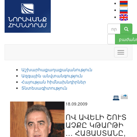
բաժանո
Աշխարհաքաղաքականություն
Ազգային անվտանգություն
Հայության հիմնախնդիրներ
Տնտեսագիտություն
18.09.2009
ՈՎ ԱՎԵԼԻ ՇՈՒՏ
ԱՉՔԸ ԿԹԱՐԹԻ
… ՀԱՅԱՍՏԱՆԸ,