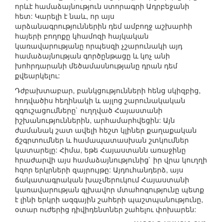
որևէ համաձայնություն ստորագրի Ադրբեջանի
հետ: Կարելի է նաև, որ այս
արձանագրություններին դեմ ամբողջ աշխարհի
հայերի բողոքը կհամոզի հայկական
կառավարությանը որպեսզի չշարունակի այդ
համաձայնության գործընթացը և կոչ անի
խոհրդարանի մեծամասնությանը դրան դեմ
քվեարկելու:
Դժբախտաբար, բանկցությունների հենց սկիզբից,
հոդվածիս հեղինակի և այլոց շարունակական
զգուշացումները` ուղղված Հայաստանի
իշխանություններին, արհամարհվեցին: Այն
ժամանակ շատ ավելի հեշտ կլիներ քաղաքական
ճշգրտումներ և համապատասխան շտկումներ
կատարելը: Հիմա, եթե Հայաստանն առաջինը
հրաժարվի այս համաձայնությունից` իր վրա կուղղի
հզոր երկրների զայրույթը: Այդուհանդերձ, այս
ճակատագրական խաչմերուկում Հայաստանի
կառավարության գլխավոր մտահոգությունը պետք
է լինի երկրի ազգային շահերի պաշտպանությունը,
օտար ուժերից դիվիդենտներ շահելու փոխարեն: