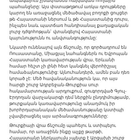
ապագայում չխափանեն հայկական հողային
պահանջնրը: Այս փստաթղթում առկա դրույթները
կարող են առաջացնել մեծածավալ բողոքի ցույցեր
թե Հայաստանի ներսում և թե Հայաստանից դուրս,
ինչպես նաև պատճառ հանդիսանալ քաղաքական
լուրջ դժգոհոթյան` վտանգելով Հայաստանի
կայունությունն ու անվտանգությունը:
Նկատի ունենալով այն ճնշումը, որ գործադրում են
Ռուսաստանը, Միացյալ նահանգներն ու Եվրոպան
Հայաստանի կառավարության վրա, Երևանի
համար հեշտ չի լինի հետ կանգնել վերոհիշյալ
համաձայնությունից: Այնուհանդերձ, ամեն բան դեռ
կորած չէ: Մեծ հավանականություն կա, որ այս
հարցի շուրջ Ադրբեջան-Թուրքիա սուր
հակամարտության արդյուքում, զուգորդված Գյուլ-
Էրդողան վարչակարգի դեմ ներքին ընդդիմությամբ,
թուրքական կառավարությունը անաղմուկ իր
խորհրդարանական մեծամասնությանը կստիպի
չվավերացնել այս արձանագրությունները:
Թուրքիայի վրա ճնշումը պահելու և ստիպելու
համար, որ առաջինն ինքը աչքը թարթի,
Հայաստանը ներկայումս չպետք է Արցախի շուրջ