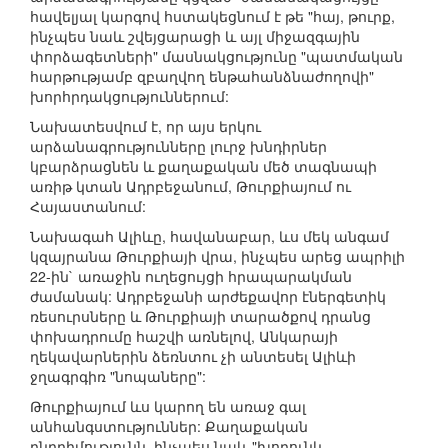
հավելյալ կարգով հստակեցնում է թե "հայ, թուրք,
ինչպես նաև շվեյցարացի և այլ միջազգային
փորձագետների" մասնակցությունը "պատմական
հարթությամբ զբաղվող ենթահանձնաժողովի"
խորհրդակցություններում:
Նախատեսվում է, որ այս երկու
արձանագրությունները լուրջ խնդիրներ
կբարձրացնեն և քաղաքական մեծ տագնապի
առիթ կտան Ադրբեջանում, Թուրքիայում ու
Հայաստանում:
Նախագահ Ալիևը, հավանաբար, ևս մեկ անգամ
կզայրանա Թուրքիայի վրա, ինչպես արեց ապրիլի
22-ին` առաջին ուղեցույցի հրապարակման
ժամանակ: Ադրբեջանի արժեքավոր էներգետիկ
ռեսուրսները և Թուրքիայի տարածքով դրանց
փոխադրումը հաշվի առնելով, Անկարայի
ղեկավարներին ձեռնտու չի անտեսել Ալիևի
ջղագրգիռ "նոպաները":
Թուրքիայում ևս կարող են առաջ գալ
անհանգստություններ: Քաղաքական
ընդդիմությունն, ինչպես նաև "խորունկ