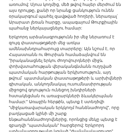
առումով: Մյուս կողմից, մեծ թվով հայեր մերժում են
այս դրույթը, քանի որ նրանք ցանկություն ունեն
օրակարգում պահել զավթված հողերի, ներառյալ`
Արարատ լեռան հարցը, ապագայում Թուրքիային
պահանջ ներկայացնելու համար:
Երկրորդ արձանագրությունն իր մեջ ներառում է
զույգ փաստաթղթերի մեջ առկա
ամենախնդրահարույց տարրերը: Այն նշում է, որ
Հայաստանն ու Թուրիան համաձայնվում են
"իրականացնել երկու ժողովուրդների միջև
փոխվստահության վերականգնմանն ուղղված
պատմական հարթության երկխոսություն, այդ
թվում` պատմական փաստաթղթերի և արխիվների
գիտական, անկողմնակալ ուսումնասիրության
միջոցով գոյություն ունեցող խնդիրների
հստակեցման ու առաջարկների ձևակերպման
համար:" Առաջին հերթին, պետք է ստեղծվի
"միջկառավարական երկկողմ հանձնաժողով", որը
բաղկացած կլինի մի շարք
ենթահանձնաժողովներից, որոնցից մեկը պետք է
զբաղվի "պատմական" հարցերով: Երկրորդ
արձանագրությանը կցված "ժամանակացույցը"