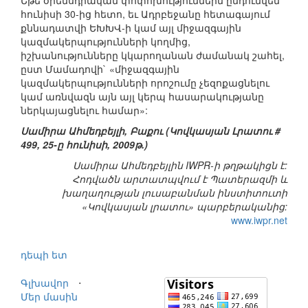
Եթե օրենսդրական փոփոխություններն ընդունվեն
հունիսի 30-ից հետո, եւ Ադրբեջանը հետագայում
քննադատվի ԵԽԽՎ-ի կամ այլ միջազգային
կազմակերպությունների կողմից,
իշխանությունները կկարողանան ժամանակ շահել,
ըստ Մամադովի` «միջազգային
կազմակերպությունների որոշումը չեզոքացնելու
կամ առնվազն այն այլ կերպ հասարակությանը
ներկայացնելու համար»:
Սամիրա Ահմեդբեյլի, Բաքու (Կովկասյան Լրատու #
499, 25-ը հունիսի, 2009թ.)
Սամիրա Ահմեդբեյլին IWPR-ի թղթակիցն է:
Հոդվածն արտատպվում է Պատերազմի և
խաղաղության լուսաբանման ինստիտուտի
«Կովկասյան լրատու» պարբերականից:
www.iwpr.net
դեպի ետ
Գլխավոր
⋅
Մեր մասին