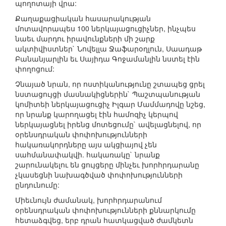
պողոտայի վրա:
Քաղաքացիական հասարակության
մոտավորապես 100 ներկայացուցիչներ, ինչպես
նաեւ մարդու իրավունքների մի շարք
ակտիվիստներ` Նովելլա Ջաֆարօղլուն, Սաադաթ
Բանանյարլին եւ Սայիդա Գոջամանլին նստել էին
փողոցում:
Չնայած նրան, որ ոստիկանությունը շտապեց ցրել
նստացույցի մասնակիցներին` Պաշտպանության
կոմիտեի ներկայացուցիչ Իլգար Մամմադովը նշեց,
որ նրանք կարողացել էին համոզիչ կերպով
ներկայացնել իրենց մոտեցումը` ավելացնելով, որ
օրենսդրական փոփոխությունների
հակառակորդները այս ակցիայով չեն
սահմանափակվի. հակառակը` նրանք
շարունակելու են ցույցերը մինչեւ խորհրդարանը
չկասեցնի նախագծված փոփոխությունների
ընդունումը:
Միեւնույն ժամանակ, խորհրդարանում
օրենսդրական փոփոխությունների քննարկումը
հետաձգվեց, երբ դրան հատկացված ժամկետն