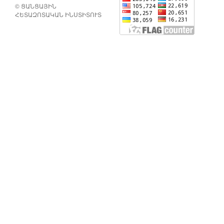
© ՑԱՆՑԱՅԻՆ
ՀԵՏԱԶՈՏԱԿԱՆ ԻՆՍՏԻՏՈՒՏ