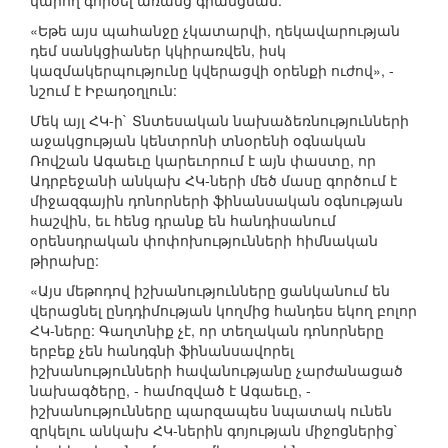
կարող գործել առանց գրանցման:
«Եթե այս պահանջը չկատարվի, ղեկավարության
դեմ սանկցիաներ կկիրառվեն, իսկ
կազմակերպությունը կվերացվի օրենքի ուժով», -
նշում է Իբադօղլուն:
Մեկ այլ ՀԿ-ի` Տնտեսական նախաձեռնությունների
աջակցության կենտրոնի տնօրենի օգնական
Ռովշան Ագաեւը կարեւորում է այն փաստը, որ
Ադրբեջանի անկախ ՀԿ-ների մեծ մասը գործում է
միջազգային դոնորների ֆինանսական օգնության
հաշվին, եւ հենց դրանք են հանդիսանում
օրենսդրական փոփոխությունների հիմնական
թիրախը:
«Այս մեթոդով իշխանությունները ցանկանում են
վերացնել ընդդիմության կողմից հանդես եկող բոլոր
ՀԿ-ները: Գաղտնիք չէ, որ տեղական դոնորները
երբեք չեն հանդգնի ֆինանսավորել
իշխանությունների հավանությանը չարժանացած
նախագծերը, - համոզված է Ագաեւը, -
իշխանությունները պարզապես նպատակ ունեն
զրկելու անկախ ՀԿ-ներին գոյության միջոցներից`