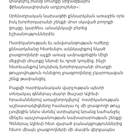
փակելով րանց մուտքը միջազգային
ֆինանսավորման աղբյուրներ»:
Օրենսդրական նախագծի քննարկման առաջին օրն
իսկ խորհրդարանի շենքի մոտ սկսված բողոքի
ցույցը, կարծես, անակնկալի բերեց
իշխանություններին:
Ոստիկանության եւ անվտանգության ուժերը
քննարկմանը հետեւելու ակնկալիքով եկած
լրագրողների աչքի առաջ ամրացրեցին Միլի
մեջլիսի մուտքը ներսի եւ դրսի կողմից, ինչի
հետեւանքով նույնիսկ խորհրդարանի մուտքի
թույլտվություն ունեցող լրագրողները չկարողացան
շենք թափանցել:
Բաքվի ոստիկանական վարչության պետի
տեղակալ գեներալ-մայոր Յաշար Ալիեւի
հրամաններով առաջնորդվելով` ոստիկանության
աշխատակիցները համարյա ոչ մի լրագրողի թույլ
չտվեցին ներս մտնել`ստիպելով նրանց նահանջել
մինչեւ պաշտպանության նախարարության շենքը:
Գեներալ Ալիեւի հետ վարած բանակցություններից
հետո միայն լրագրողների մի մասին վերջապես