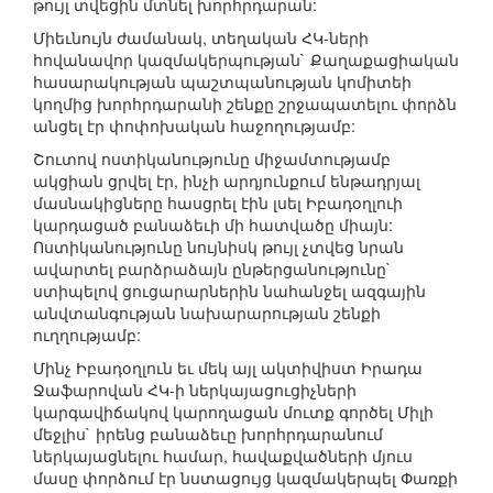
թույլ տվեցին մտնել խորհրդարան:
Միեւնույն ժամանակ, տեղական ՀԿ-ների
հովանավոր կազմակերպության` Քաղաքացիական
հասարակության պաշտպանության կոմիտեի
կողմից խորհրդարանի շենքը շրջապատելու փորձն
անցել էր փոփոխական հաջողությամբ:
Շուտով ոստիկանությունը միջամտությամբ
ակցիան ցրվել էր, ինչի արդյունքում ենթադրյալ
մասնակիցները հասցրել էին լսել Իբադօղլուի
կարդացած բանաձեւի մի հատվածը միայն:
Ոստիկանությունը նույնիսկ թույլ չտվեց նրան
ավարտել բարձրաձայն ընթերցանությունը`
ստիպելով ցուցարարներին նահանջել ազգային
անվտանգության նախարարության շենքի
ուղղությամբ:
Մինչ Իբադօղլուն եւ մեկ այլ ակտիվիստ Իրադա
Ջաֆարովան ՀԿ-ի ներկայացուցիչների
կարգավիճակով կարողացան մուտք գործել Միլի
մեջլիս` իրենց բանաձեւը խորհրդարանում
ներկայացնելու համար, հավաքվածների մյուս
մասը փորձում էր նստացույց կազմակերպել Փառքի