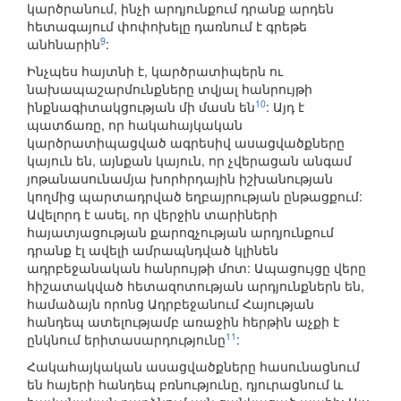
կարծրանում, ինչի արդյունքում դրանք արդեն
հետագայում փոփոխելը դառնում է գրեթե
9
անհնարին
:
Ինչպես հայտնի է, կարծրատիպերն ու
նախապաշարմունքները տվյալ հանրույթի
10
ինքնագիտակցության մի մասն են
: Այդ է
պատճառը, որ հակահայկական
կարծրատիպացված ագրեսիվ ասացվածքները
կայուն են, այնքան կայուն, որ չվերացան անգամ
յոթանասունամյա խորհրդային իշխանության
կողմից պարտադրված եղբայրության ընթացքում:
Ավելորդ է ասել, որ վերջին տարիների
հայատյացության քարոզչության արդյունքում
դրանք էլ ավելի ամրապնդված կլինեն
ադրբեջանական հանրույթի մոտ: Ապացույցը վերը
հիշատակված հետազոտության արդյունքներն են,
համաձայն որոնց Ադրբեջանում Հայության
հանդեպ ատելությամբ առաջին հերթին աչքի է
11
ընկնում երիտասարդությունը
:
Հակահայկական ասացվածքները հասունացնում
են հայերի հանդեպ բռնությունը, դյուրացնում և