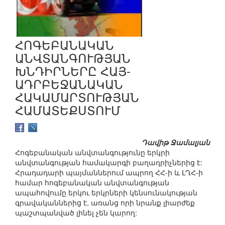
ՀՈԳԵԲԱՆԱԿԱՆ
ԱՆՎՏԱՆԳՈՒԹՅԱՆ
ԽՆԴԻՐՆԵՐԸ ՀԱՅ-
ԱԴՐԲԵՋԱՆԱԿԱՆ
ՀԱԿԱՄԱՐՏՈՒԹՅԱՆ
ՀԱՄԱՏԵՔՍՏՈՒՄ
Դավիթ Ջամալյան
Հոգեբանական անվտանգությունը երկրի
անվտանգության համակարգի բաղադրիչներից է:
Հրադադարի պայմաններում ապրող ՀՀ-ի և ԼՂՀ-ի
համար հոգեբանական անվտանգության
ապահովումը երկու երկրների կենսունակության
գրավականներից է, առանց որի նրանք լիարժեք
պաշտպանված լինել չեն կարող: