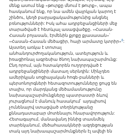
մենք ասում ենք «թուրքը մնում է թուրք», ապա
հասկանում ենք, որ նա ամեն վայրկյան կարող է
շինծու, կեղծ բարյացակամությունից անցնել
բռնությունների: Իսկ ահա ադրբեջանցիների մեջ
տարածված է հետևյալ ասացվածքը. «Հասան-
Հասան բոյասան, էրմենին քյոքը քյասասան»`
8
«Հասան-Հասան մեծացիր, հայի արմատը կտրիր»
:
Այստեղ առկա է տոտալ
անհանդուրժողականություն, ատելություն և
իռացիոնալ ագրեսիա ծնող նախապաշարմունք:
Ընդ որում, այն հստակորեն ուղղորդված է
ադրբեջանցիների մատաղ սերնդին: Մինչդեռ
ամերիկյան սոցիալական հոգե-բանների և
պերսոնոլոգների հետազոտությունները ցույց են
տալիս, որ մարդկանց մեծամասնությունը
նախապաշարմունքները պատրաստի ձևով
յուրացնում է մանուկ հասակում` այդպիսով
չունենալով ստացված տեղեկությանը
քննադատաբար մոտենալու հնարավորություն:
Հետագայում, մանավանդ իննից տասնմեկ
տարեկանում, մեծահասակների ազդեցության
տակ այդ նախապաշարմունքներն էլ ավելի են