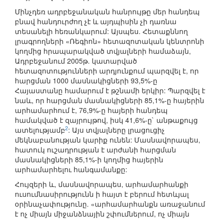
Մինչդեռ ադրբեջանական հանրույթը մեր հանդեպ
բնավ հանդուրժող չէ և այդպիսին չի դառնա
տեսանելի հեռանկարում: Այսպես. Հետաքննող
լրագրողների «Ռեգիոն» հետազոտական կենտրոնի
կողմից հրապարակված տվյալների համաձայն,
Ադրբեջանում 2005թ. կատարված
հետազոտությունների արդյունքում պարզվել է, որ
հարցման 1000 մասնակիցների 93,5%-ը
Հայաստանը համարում է թշնամի երկիր: Պարզվել է
նաև, որ հարցման մասնակիցների 85,1%-ը հայերին
արհամարհում է, 76,9%-ը հայերի հանդեպ
համակված է զայրույթով, իսկ 41,6%-ը` անթաքույց
2
ատելությամբ
: Այս տվյալները լրացուցիչ
մեկնաբանության կարիք ունեն: Մասնավորապես,
հատուկ ուշադրության է արժանի հարցման
մասնակիցների 85,1%-ի կողմից հայերին
արհամարհելու հանգամանքը:
Հույզերի և, մասնավորապես, արհամարհանքի
ուսումնասիրությունն ի հայտ է բերում հետևյալ
օրինաչափությունը. «արհամարհանքն առաջանում
է ոչ միայն միջանձնային շփումներում, ոչ միայն