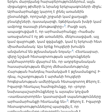
երկու մարդկանց հարաբերություններում, այլև
մրցակցող թիմերի և նրանց երկրպագուների միջև:
Արհամարհանքը կարող է լինել առանձին
ընտանիքի, որոշակի շրջանի կամ քաղաքի
բնակիչների, դասակարգի, էթնիկական խմբի կամ
3
ամբողջ ռասայի բնութագիրը»
: Բացի այդ,
ապացուցված է, որ արհամարհանքը «հաճախ
առաջանում է ոչ թե առանձին, մեկուսացված, այլ
կամ զայրույթի, կամ զզվանքի, կամ էլ երկուսի հետ
միաժամանակ: Այս երեք հույզերի խումբն
4
անվանում են թշնամական եռյակ»
: Հետևաբար,
վերը նշված հետազոտության արդյունքներն
ակնհայտորեն վկայում են, որ ադրբեջանական
հասարակության ճնշող մեծամասնությունը
Հայության հանդեպ համակված է թշնամանքով: Ի
դեպ, ուշադրության է արժանի հույզերի
հոգեբանության ամերիկյան հետազոտող Քերոլ Է.
Իզարդի հետևյալ համոզմունքը, որ «բոլոր
նախապաշարմունքները և այսպես կոչված
«սառնասրտորեն» կատարված սպանությունները
5
արհամարհանքի հետևանք են»
: Քերոլ Է. Իզարդի
հետազոտություններով պարզվել է, որ
արհամարհանքը սերտորեն կապված է