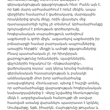
գերազանցության զգացողության հետ: Բանն այն է,
որ եթե մարդ արհամարհում է որևէ մեկին, ապա
վերջինիս համարում է ցածրակարգ, մարդկային
որակներից զուրկ մեկը, որին վնասելու մեջ
դատապարտելի ոչինչ չի տեսնում: Արհամարհանքը
դյուրացնում է բռնության գործադրումը,
հոգեբանական տարածություն ստեղծում
ագրեսորի և զոհի միջև` ազատելով ագրեսորին իր
բռնարարքի համար բարոյական ապրումներից,
առաջին հերթին` մեղքի և ամոթի զգացումներից:
Բնավ պատահական չէ, որ հիտլերյան
քարոզչությունը հրեաներին, սլավոններին,
գնչուներին հռչակում էր «ենթամարդիկ»,
ցածրակարգ ռասա` այդ կերպ նրանց հանդեպ
գերմանական հասարակության և բանակի
անձնակազմի մոտ խոր արհամարհանք
առաջացնելով: Հետևաբար, պետք է հաշվի առնել,
որ արհամարհանքը վայրագության հոգեբանական
նախադրյալներից է: Վերը նշվածից հետևությունը
մեկն է. ադրբեջանական հանրույթի մի ստվար
հատված առանց վարանելու պատրաստ է կրկնել
Սումգաիթը, եթե, իհարկե, Հայությունը թուլանա և