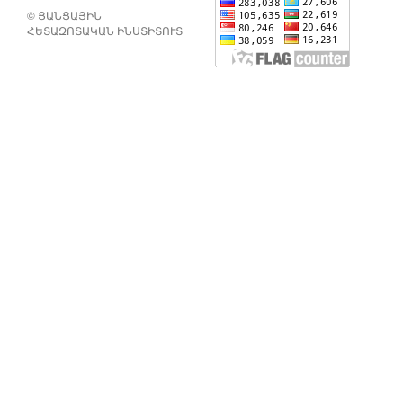
© ՑԱՆՑԱՅԻՆ
ՀԵՏԱԶՈՏԱԿԱՆ ԻՆՍՏԻՏՈՒՏ