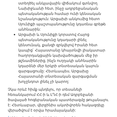
ստեղծել անկլավային վիճակում գտնվող
Նախիջևանի հետ, ինչը ադրբեջանական
պետականության համար ունի կենսական
նշանակություն: Արցախի անկումից հետո
Սյունիքի պաշտպանությունը կդառնա գրեթե
անհնարին:
Արցախի և Սյունիքի կորստով Հայոց
պետականությունը կդադարի լինել
կենսունակ, քանզի զրկվելով Իրանի հետ
կապից` Հայաստանը կհայտնվի լիակատար
հաղորդակցային կախվածության մեջ իր
թշնամիներից, ինչն ուղղակի անհնարին
կդարձնի մեր երկրի տնտեսական կայուն
զարգացումը: Հետևապես, Արցախը
Հայաստանի տնտեսական զարգացման
խոչընդոտ լինել չի կարող:
Չկա որևէ հիմք պնդելու, որ տեսանելի
հեռանկարում ՀՀ-ի և ԼՂՀ-ի դեմ Ադրբեջանի
ծավալած հոգեբանական պատերազմը թուլանալու
է: Հետևաբար, վերջինիս ակտիվորեն հակազդելը
վերածվում է օրվա հրամայականի:
1