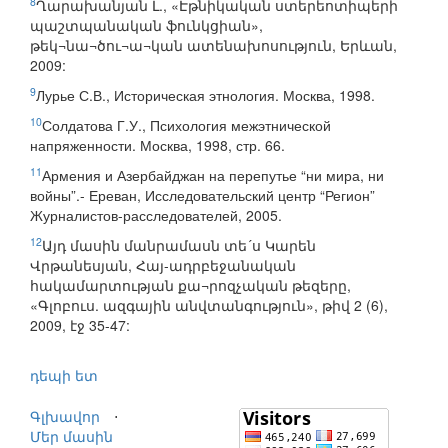
8
Ղարախանյան Լ., «Էթնիկական ստերեոտիպերի
պաշտպանական ֆունկցիան»,
թեկ¬նա¬ծու¬ա¬կան ատենախոսություն, Երևան,
2009:
9
Лурье С.В., Историческая этнология. Москва, 1998.
10
Солдатова Г.У., Психология межэтнической
напряженности. Москва, 1998, стр. 66.
11
Армения и Азербайджан на перепутье “ни мира, ни
войны”.- Ереван, Исследовательский центр “Регион”
Журналистов-расследователей, 2005.
12
Այդ մասին մանրամասն տե´ս Կարեն
Վրթանեսյան, Հայ-ադրբեջանական
հակամարտության քա¬րոզչական թեզերը,
«Գլոբուս. ազգային անվտանգություն», թիվ 2 (6),
2009, էջ 35-47:
դեպի ետ
Գլխավոր
⋅
Մեր մասին