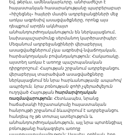
Եվ, թերևս, ամենակարևորը. անհրաժեշտ է
հայաստանյան հասարակությանը պարբերաբար
«հիշեցնել» հայերի մասին ադրբեջանցիների մեջ
առկա ագրեսիվ ասացվածքները, որոնք այս
դեպքում արդեն ակնհայտ
անհանդուրժողականություն են ներկայացնում,
նախապաշարմունք սերմանող կարծրատիպեր:
Մեզանում ադրբեջանցիների վերաբերյալ
ասացվածքներում չկա ագրեսիվ-նվաճողական,
հարձակողական բովանդակություն: Հակառակը.
այստեղ առկա է առողջ պաշտպանական
դիրքորոշում: Հայության շրջանում ադրբեջանցու
վերաբերյալ տարածված ասացվածքները
ներկայացնում են նրա հարևանությամբ
ապահով
ապրելուն, նրա բռնության զոհի չվերածվելուն
ուղղված Հայության
հարմարվողական
ռազմավարություն:
Հետևապես, նրանց
հաճախակի հիշատակումը հայաստանյան
հանրույթի շրջանում ձևավորում է ադրբեջանցու
հանդեպ ոչ թե տոտալ ատելություն և
անհանդուրժողականություն, այլ նրա պոտենցիալ
բռնությանը հակազդելու առողջ
պատրաստակամություն: Այսպես, օրինակ, երբ