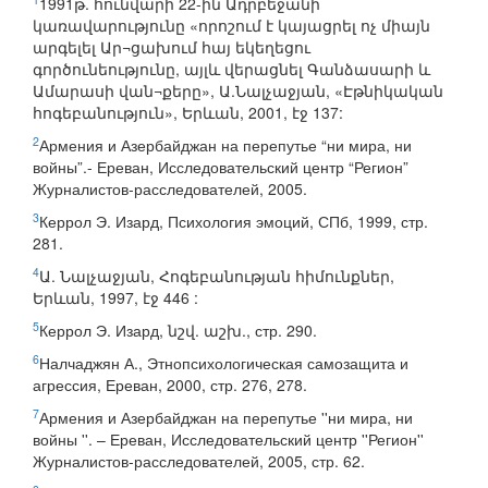
1991թ. հունվարի 22-ին Ադրբեջանի
կառավարությունը «որոշում է կայացրել ոչ միայն
արգելել Ար¬ցախում հայ եկեղեցու
գործունեությունը, այլև վերացնել Գանձասարի և
Ամարասի վան¬քերը», Ա.Նալչաջյան, «Էթնիկական
հոգեբանություն», Երևան, 2001, էջ 137:
2
Армения и Азербайджан на перепутье “ни мира, ни
войны”.- Ереван, Исследовательский центр “Регион”
Журналистов-расследователей, 2005.
3
Керрол Э. Изард, Психология эмоций, СПб, 1999, стр.
281.
4
Ա. Նալչաջյան, Հոգեբանության հիմունքներ,
Երևան, 1997, էջ 446 :
5
Керрол Э. Изард, նշվ. աշխ., стр. 290.
6
Налчаджян А., Этнопсихологическая самозащита и
агрессия, Ереван, 2000, стр. 276, 278.
7
Армения и Азербайджан на перепутье ''ни мира, ни
войны ''. – Ереван, Исследовательский центр ''Регион''
Журналистов-расследователей, 2005, стр. 62.