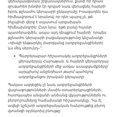
վերականգնման շրջանակներում, քանի որ դրան
զուգահեռ խնդիր էր դրված նաև վերացնել հայերի`
իբրև թշնամու կերպարի ընկալումը: Իսազադեն դա
հիմնավորում է նրանով, որ դեռ պարզ չէ, թե
ինչպիսի վերջ է սպասում արցախյան
հիմնախնդրին: Ըստ նրա, եթե բանը հասնի
պատերազմին, ապա այդ դեպքում հայերի` որպես
թշնամու կերպարի բացակայությունը կնշանակի
«ռիսկի ենթարկել մարդկանց (ադրբեջանցիների)
7
ևս մեկ սերունդ»
:
Պարբերաբար հիշատակել ադրբեջանցիների
վերաբերյալ Հայության, և հայերի վերաբերյալ
ադրբեջանցիների մեջ առկա ասացվածքները`
այդպիսով անընդհատ թարմ պահելով
ադրբեջանցու իրական կերպարը:
Պակաս ազդեցիկ չէ նաև ադրբեջանցիների
վայրագությունների մասին օտարերկրացիների,
հատկապես անվանի անձանց վկայություններն ու
բնորոշումները հաճախակի հիշատակելը: Դա էլ
ավելի կշեշտի ադրբեջանական հանրույթից բխող
վտանգի օբյեկտիվ բնույթը: