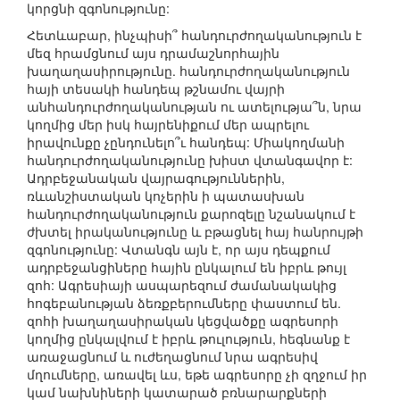
կորցնի զգոնությունը:
Հետևաբար, ինչպիսի՞ հանդուրժողականություն է
մեզ հրամցնում այս դրամաշնորհային
խաղաղասիրությունը. հանդուրժողականություն
հայի տեսակի հանդեպ թշնամու վայրի
անհանդուրժողականության ու ատելությա՞ն, նրա
կողմից մեր իսկ հայրենիքում մեր ապրելու
իրավունքը չընդունելո՞ւ հանդեպ: Միակողմանի
հանդուրժողականությունը խիստ վտանգավոր է:
Ադրբեջանական վայրագություններին,
ռևանշիստական կոչերին ի պատասխան
հանդուրժողականություն քարոզելը նշանակում է
ժխտել իրականությունը և բթացնել հայ հանրույթի
զգոնությունը: Վտանգն այն է, որ այս դեպքում
ադրբեջանցիները հային ընկալում են իբրև թույլ
զոհ: Ագրեսիայի ասպարեզում ժամանակակից
հոգեբանության ձեռքբերումները փաստում են.
զոհի խաղաղասիրական կեցվածքը ագրեսորի
կողմից ընկալվում է իբրև թուլություն, հեգնանք է
առաջացնում և ուժեղացնում նրա ագրեսիվ
մղումները, առավել ևս, եթե ագրեսորը չի զղջում իր
կամ նախնիների կատարած բռնարարքների