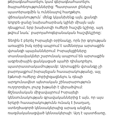
թերագնահատելու կամ գերագնահատելու
ծայրահեղություններից: Պատրաստ լինելով
պատերազմին և ունենալով հաղթելու
վճռականություն` մենք կկանխենք այն, քանզի
Ադրբե-ջանը նախահարձակ կլինի միայն այն
դեպքում, երբ խախտվի ուժերի հաշվե-կշիռը, այդ
թվում նաև` բարոյահոգեբանական հաշվեկշիռը:
Տեղին է բերել Իսրայելի օրինակը, որն իր գոյության
առաջին իսկ օրից ապրում է ամենօրյա արտաքին
վտանգի պայմաններում: Իսրայելցիները
տասնամյակներ շարունակ ապրում են արտաքին
ագրեսիային ցանկացած պահի դիմադրելու
պատրաստակամությամբ: Արտաքին վտանգը չի
բարոյալքում իսրայելյան հասարակությանը, այլ
էթնոսի ուժերը մոբիլիզացնելու և դեպի
արդյունավետ պետական շինարարություն
ուղղորդելու լուրջ խթանի է վերածվում:
Թշնամական միջավայրում Իսրայելի
կենսունակության գրավականներից է այն, որ այս
երկրի հասարակությունն ունակ է խաղաղ,
ստեղծագործ կենսակերպից արագ անցնել
ռազմականացված կենսակերպի: Այդ է պատճառը,