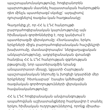
պաշտպանունակությունը, հոգեբանորեն
պարտության մատնել հայաստանյան հանրույթին
դեռ մինչև պատերազմ սկսելը` այդպիսով
դյուրացնելով ռազմա-կան հաղթանակը:
Գաղտնիք չէ, որ ՀՀ և ԼՂՀ հանրույթի
բարոյահոգեբանական կայունությունը այն
հիմնական գործոններից է, որը կանխում է
պատերազմի վերսկսումը: Հետևապես, երկու
երկրների միջև բարոյահոգեբանական հաշվեկշռի
խախտումը, մասնավորապես` ներքաղաքական
անկայունությունը, ադրբեջանական վտանգի
հանդեպ ՀՀ և ԼՂՀ հանրության զգոնության
բթացումը, նոր պատերազմին նրանց
անպատրաստ մնալը, կջլատի Հայության
պաշտպանական ներուժը և խոցելի կդարձնի մեր
երկրները` հետևաբար` էապես կմեծացնի
ռազմական գործողությունների վերսկսման
հավանականությունը:
ՀՀ և ԼՂՀ հոգեբանական անվտանգության
ապահովման աշխատանքները հարկավոր է տանել
երկու հիմնական ուղղություններով, որոնք միաժա-