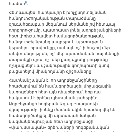
6
համար
:
Հետևապես, հարկավոր է խոչընդոտել նման
հանդուրժողականության տարածմանը`
զուգահեռաբար մեզանում սերմանելով հետևյալ
դիրքորո-շումը. պատրաստ լինել ադրբեջանցիների
հետ փոխշահավետ համագործակցության,
հանդուրժել նրանց ապրելու և պետություն
կերտելու իրավունքը, սակայն ոչ` ի հաշիվ մեր
անվտանգության, ոչ` մեր պատմական հայրենիքի
տարածքի վրա, ոչ` մեր քաղաքակրթությունը
ոչնչացնելու և մշակութային կողոպուտի գնով`
բացառելով միակողմանի զիջումները:
Հատկանշական է, որ ադրբեջանցիները
հրաժարվում են համագործակցել միջազգային
կառույցների հետ այն դեպքերում, երբ դա
հակասում է իրենց պետական շահերին:
Ադրբեջանցի հոգեբան Ազադ Իսազադեի
վկայությամբ, իրենք ժամանակին հրաժարվել են
համագործակցել մի արտասահմանյան
կազմակերպության հետ ադրբեջանցի
«փախստական» երեխաների հոգեբանական