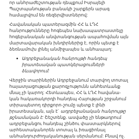
որ անհրաժեշտության դեպքում Իսրայելի
Պաշտպանության բանակի շարքերն արագ
համալրվում են ռեզերվիստներով:
Հավանական պատերազմին ՀՀ և ԼՂՀ
հանրությունները հոգեպես նախապատրաստելը
հոգեբանական անվտանգության ապահովման այն
մարտավարական խնդիրներից է, որին պետք է
ձեռնամուխ լինել անմիջապես և անհապաղ:
Ադրբեջանական հանրույթի հանդեպ
իրատեսական պատկերացումների
ձևավորում:
Վերջին տարիներին Ադրբեջանում տարվող տոտալ
հայատյացության քարոզչությունն անհետևանք
մնալ չի կարող: Հետևապես, ՀՀ և ԼՂՀ հավանա-
կան հակառակորդի հանդեպ Հայության շրջանում
տիրապետող դիրքորո-շումը պետք է լինի
իրատեսական, այն է`
ադրբեջանական հանրույթը
թշնամական է:
Շեշտենք. ասվածը չի ենթադրում
ադրբեջանցու հանդեպ շինծու փաստարկներով
արհեստականորեն տոտալ և իռացիոնալ
անհանդուրժողականության սերմանում: Բնավ ոչ.