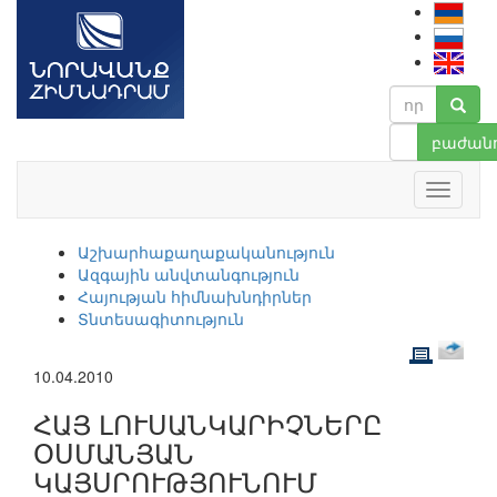
բաժանո
Աշխարհաքաղաքականություն
Ազգային անվտանգություն
Հայության հիմնախնդիրներ
Տնտեսագիտություն
10.04.2010
ՀԱՅ ԼՈՒՍԱՆԿԱՐԻՉՆԵՐԸ
ՕՍՄԱՆՅԱՆ
ԿԱՅՍՐՈՒԹՅՈՒՆՈՒՄ