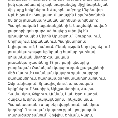
իսկ պատճառով էլ այն տարածվեց միջինարևելյան
մի շարք երկրներում: Հայերն ամբողջ Մերձավոր
Արևելքում ու Կովկասում առաջին ներմուծողներն
են եղել լուսանկարչական արհեստ-արվեստի:
Պարբերական հալածանքների և կազմակերպված
ջարդերի զոհ դարձած հայերը սփռվել են
գլխավորապես Միջին Արևելքում. Թուրքիայում,
Սիրիայում, Լիբանանում, Պաղեստինում,
Եգիպտոսում, Իրանում: Բնակության նոր վայրերում
լուսանկարչությունը նրանց համար դարձավ
գոյատևման միջոց: Հայկական
լուսանկարչատները 19-րդ դարի կեսերից
բազմացան Օսմանյան կայսրության քաղաքների
մեծ մասում: Օսմանյան կայսրության տարբեր
քաղաքներում, հատկապես Կոստանդնուպոլսում,
Զմյուռնիայում, Տրապիզոնում, արաբական
երկրներում` Կահիրե, Ալեքսանդրիա, Հալեպ,
Դամասկոս, Բեյրութ, Ամման, նաև Երուսաղեմ,
Հայֆա և մյուս քաղաքներում, ինչպես նաև
Պարսկաստանի տարբեր վայրերում, իսկ մյուս
կողմից` Ռուսական կայսրության կովկասյան
տարածաշրջանում` Թիֆլիս, Երևան, Կարս,