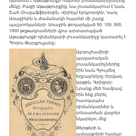
դառնում է Աթաթյուրքի հայտնի լուսանկարիչներից
մեկը: Բացի Աթաթյուրքից, նա լուսանկարում է նաև
Շահ Մուզաֆֆերեդին, Վիլհելմ Երկրորդին, Կառլ
Առաջինին և ժամանակի հայտնի մի շարք
պաշտոնյաների: Առաջին թողարկված 50, 100, 500,
1000 թղթադրամների վրա արտատպված
Աթաթյուրքի դիմանկարի լուսանկարիչը կատարել է
Պողոս Թարքուլյանը:
Աբդուլհամիդի
պալատական
լուսանկարիչներից
էին նաև Գյուլմեզ
եղբայրները (Երվադ,
Արթին, Գրիգոր):
Նրանք մեծ համբավ
էին ձեք բերել
հատկապես
դիմանկարներ և
տեսարժան վայրեր
նկարելու մեջ:
Թերթերի և
ամսագրերի համար