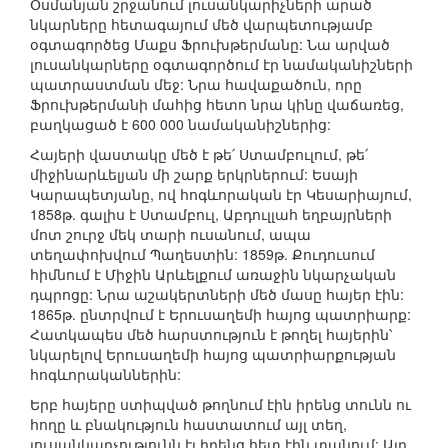
Օսմանյան շրջանում լուսանկարիչների արած
նկարները հետագայում մեծ վարպետությամբ
օգտագործեց Մաքս Ֆրուխթերմանը: Նա արված
լուսանկարները օգտագործում էր նամականիշների
պատրաստման մեջ: Նրա հավաքածուն, որը
Ֆրուխթերմանի մահից հետո նրա կինը վաճառեց,
բաղկացած է 600 000 նամականիշներից:
Հայերի վաստակը մեծ է թե՛ Ստամբուլում, թե՛
միջինարևելյան մի շարք երկրներում: Եսայի
Կարապետյանը, ով հոգևորական էր Կեսարիայում,
1858թ. գալիս է Ստամբուլ, Աբդուլլահ եղբայրների
մոտ շուրջ մեկ տարի ուսանում, ապա
տեղափոխվում Պաղեստին: 1859թ. Քուդուսում
հիմնում է Միջին Արևելքում առաջին նկարչական
դպրոցը: Նրա աշակերտների մեծ մասը հայեր էին:
1865թ. ընտրվում է Երուսաղեմի հայոց պատրիարք:
Հատկապես մեծ հարստություն է թողել հայերին՝
նկարելով Երուսաղեմի հայոց պատրիարքության
հոգևորականներին:
Երբ հայերը ստիպված թողնում էին իրենց տունն ու
հողը և բնակություն հաստատում այլ տեղ,
լուսանկարչությունն էլ իրենց հետ էին տանում: Այդ