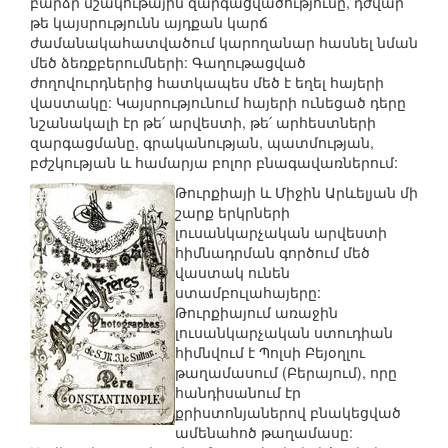
բարձր մշակութային զարգացվածությունը, դժվար
թե կայսրությունն այդքան կարճ
ժամանակահատվածում կարողանար հասնել նման
մեծ ձեռքբերումների: Գաղութացված
ժողովուրդներից հատկապես մեծ է եղել հայերի
վաստակը: Կայսրությունում հայերի ունեցած դերը
նշանակալի էր թե՛ արվեստի, թե՛ արհեստների
զարգացմանը, գրականության, պատմության,
բժշկության և համարյա բոլոր բնագավառներում:
Թուրքիայի և Միջին Արևելյան մի
շարք երկրների
լուսանկարչական արվեստի
հիմնադրման գործում մեծ
վաստակ ունեն
ստամբուլահայերը:
Թուրքիայում առաջին
լուսանկարչական ստուդիան
հիմնվում է Պոլսի Բեյօղլու
թաղամասում (Բերայում), որը
հանդիսանում էր
քրիստոնյաներով բնակեցված
ամենահոծ թաղամասը: