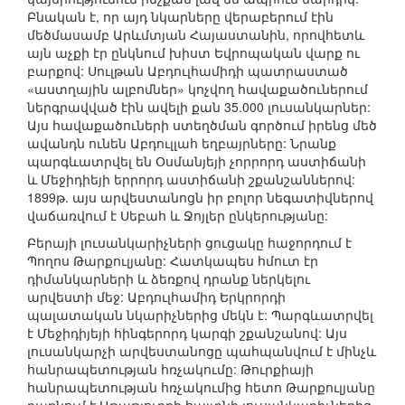
Բնական է, որ այդ նկարները վերաբերում էին
մեծմասամբ Արևմտյան Հայաստանին, որովհետև
այն աչքի էր ընկնում խիստ Եվրոպական վարք ու
բարքով: Սուլթան Աբդուլհամիդի պատրաստած
«աստղային ալբոմներ» կոչվող հավաքածուներում
ներգրավված էին ավելի քան 35.000 լուսանկարներ:
Այս հավաքածուների ստեղծման գործում իրենց մեծ
ավանդն ունեն Աբդուլլահ եղբայրները: Նրանք
պարգևատրվել են Օսմանյեյի չորրորդ աստիճանի
և Մեջիդիեյի երրորդ աստիճանի շքանշաններով:
1899թ. այս արվեստանոցն իր բոլոր նեգատիվներով
վաճառվում է Սեբահ և Ջոյլեր ընկերությանը:
Բերայի լուսանկարիչների ցուցակը հաջորդում է
Պողոս Թարքուլյանը: Հատկապես հմուտ էր
դիմանկարների և ձեռքով դրանք ներկելու
արվեստի մեջ: Աբդուլհամիդ Երկրորդի
պալատական նկարիչներից մեկն է: Պարգևատրվել
է Մեջիդիյեյի հինգերորդ կարգի շքանշանով: Այս
լուսանկարչի արվեստանոցը պահպանվում է մինչև
հանրապետության հռչակումը: Թուրքիայի
հանրապետության հռչակումից հետո Թարքուլյանը