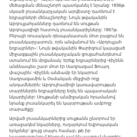
մեծացման մենաշնորհ պատկանել է նրանց: 1836թ.
սկսած լուսանկարչական արվեստը դառնում է
եղբայրների մենաշնորհը: Նույն թվականին
Աբդուլլահյանները դառնում են սուլթան
Աբդուլազիզի հատուկ լուսանկարիչները: 1867թ.
Բերայի ռուսական դեսպանատան մոտ բացում են
լուսանկարչատուն, որն անվանում են «Աբդուլլահ
եղբայրներ»: Նույն թվականին Փարիզում կայացած
միջազգային լուսանկարչական ցուցահանդեսում
ստանում են մրցանակ: Երեք եղբայրներից Վիչենն
անձնապես շատ մոտ էր Սադրազամ Ֆուադ
փաշային: Վիչենն անձամբ էր նկարում
Սադրազամին և Օսմանյան մեջլիսի ողջ
անդամներին: Աբդուլհամիդի կառավարության
տարիներին եղբայրները եղել են պալատական
նկարիչներ: Սուլթանի անմիջական հրամանով
նրանք լուսանկարել են կայսրության ամբողջ
տարածքը:
Արված լուսանկարներից սուլթանն ընտրում էր
առաջադեմ նկարները, ուղարկում Եվրոպական
երկրներ՝ ցույց տալու համար, թե իր
կայսրությունում ինչքան լավ են ապրում մարդիկ: