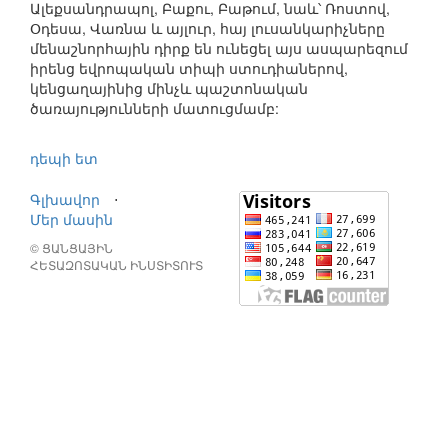
Ալեքսանդրապոլ, Բաքու, Բաթում, նաև՝ Ռոստով,
Օդեսա, Վառնա և այլուր, հայ լուսանկարիչները
մենաշնորհային դիրք են ունեցել այս ասպարեզում
իրենց եվրոպական տիպի ստուդիաներով,
կենցաղայինից մինչև պաշտոնական
ծառայությունների մատուցմամբ:
դեպի ետ
Գլխավոր
⋅
Մեր մասին
© ՑԱՆՑԱՅԻՆ
ՀԵՏԱԶՈՏԱԿԱՆ ԻՆՍՏԻՏՈՒՏ