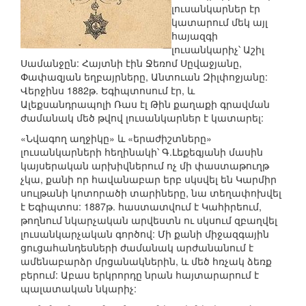
լուսանկարներ էր
կատարում մեկ այլ
հայազգի
լուսանկարիչ՝ Աշիլ
Սամանջըն: Հայտնի էին Ջեռոմ Սըվաջյանը,
Փափազյան եղբայրները, Անտուան Զիլփոջյանը:
Վերջինս 1882թ. Եգիպտոսում էր, և
Ալեքսանդրապոլի Ռաս էլ Թին քաղաքի գրավման
ժամանակ մեծ թվով լուսանկարներ է կատարել:
«Նվագող աղջիկը» և «երաժիշտները»
լուսանկարների հեղինակի՝ Գ.Լեքեգյանի մասին
կայսերական արխիվներում ոչ մի փաստաթուղթ
չկա, քանի որ հավանաբար երբ սկսվել են Կարմիր
սուլթանի կոտորածի տարիները, նա տեղափոխվել
է Եգիպտոս: 1887թ. հաստատվում է Կահիրեում,
թողնում նկարչական արվեստն ու սկսում զբաղվել
լուսանկարչական գործով: Մի քանի միջազգային
ցուցահանդեսների ժամանակ արժանանում է
ամենաբարձր մրցանակներին, և մեծ հռչակ ձեռք
բերում: Աբաս երկրորդը նրան հայտարարում է
պալատական նկարիչ: