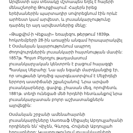
Արվեստի այս տեսակը մշտապես եղել է հայերի
մենաշնորհը Թուրքիայում: Հայերն իրեց
երեխաներին պարտադիր սովորեցնում էին որևէ
արհեստ կամ արվեստ, և լուսանկարչությունը
դարձել էր այդ արվեստներից մեկը:
«Թաքվիմ-ի Վեքայի» եռալեզու թերթում 1839թ.
հոկտեմբերի 28-ին առաջին անգամ հրապարակվել
է Օսմանյան կայսրությունում ապրող
ժողովուրդներին լուսանկարի հայտնության մասին:
1857թ. Պոլսո Բեյօղլու թաղամասում
լուսանկարչական կենտրոն է բացում հայազգի
Պասկալ Սեբահը: Նա այն եզակի մարդկանցից էր,
որ սուլթանի կողմից պարգևատրվում է Մեջիդեյի
երրորդ աստիճանի շքանշանով: Նրա արված
լուսանկարները, ցավոք, չհասան մեզ, որովհետև
1881թ. տեղի ունեցած մեծ հրդեհի հետևանքով նրա
լուսանկարչատան բոլոր աշխատանքներն
այրվեցին:
Օսմանյան շրջանի ամենահայտնի
լուսանկարիչները Սառռաֆ Միքայել Աբդուլլահյանի
որդիներն են՝ Վիչեն, Գևորգ, Հովսեփ Աբդուլլահ
եղբայրները: Կայսրությունում լուսանկարների