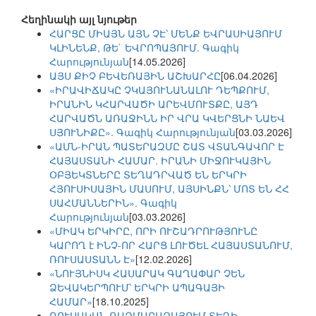
Հեղինակի այլ նյութեր
ՀԱՐՑԸ ՄԻԱՅՆ ԱՅՆ ՉԷ՝ ՄԵՆՔ ԵՎՐԱՍԻԱՅՈՒՄ
ԿԼԻՆԵՆՔ, ԹԵ` ԵՎՐՈՊԱՅՈՒՄ. Գագիկ
Հարությունյան
[14.05.2026]
ԱՅՍ ՔԻՉ ԲԵՎԵՌԱՅԻՆ ԱՇԽԱՐՀԸ
[06.04.2026]
«ԻՐԱՎԻՃԱԿԸ ՉԿԱՅՈՒՆԱՆԱԼՈՒ ԴԵՊՔՈՒՄ,
ԻՐԱՆԻՆ ԿՀԱՐՎԱԾԻ ԱՐԵՎՄՈՒՏՔԸ, ԱՅԴ
ՀԱՐՎԱԾՆ ԱՌԱՋԻՆՆ ԻՐ ՎՐԱ ԿՎԵՐՑՆԻ ՆԱԵՎ
ՍՅՈՒՆԻՔԸ». Գագիկ Հարությունյան
[03.03.2026]
«ԱՄՆ-ԻՐԱՆ ՊԱՏԵՐԱԶՄԸ ՇԱՏ ՎՏԱՆԳԱՎՈՐ Է
ՀԱՅԱՍՏԱՆԻ ՀԱՄԱՐ. ԻՐԱՆԻ ՄԻՋՈՒԿԱՅԻՆ
ՕԲՅԵԿՏՆԵՐԸ ՏԵՂԱԴՐՎԱԾ ԵՆ ԵՐԿՐԻ
ՀՅՈՒՍԻՍԱՅԻՆ ՄԱՍՈՒՄ, ԱՅՍԻՆՔՆ՝ ՄՈՏ ԵՆ ՀՀ
ՍԱՀՄԱՆՆԵՐԻՆ». Գագիկ
Հարությունյան
[03.03.2026]
«ՄԻԱԿ ԵՐԿԻՐԸ, ՈՐԻ ՈՒՇԱԴՐՈՒԹՅՈՒՆԸ
ԿԱՐՈՂ է ԻՆՉ-ՈՐ ՀԱՐՑ ԼՈՒԾԵԼ ՀԱՅԱՍՏԱՆՈՒՄ,
ՌՈՒՍԱՍՏԱՆՆ Է»
[12.02.2026]
«ՆՈՒՅՆԻՍԿ ՀԱՍԱՐԱԿ ԳԱՂԱՓԱՐ ՉԵՆ
ՁԵՎԱԿԵՐՊՈՒՄ՝ ԵՐԿՐԻ ԱՊԱԳԱՅԻ
ՀԱՄԱՐ»
[18.10.2025]
ՌՈՒՍԱԿԱՆ ՌԱԶՄԱԲԱԶԱՅՈՒՄ ՏԵՂԻ