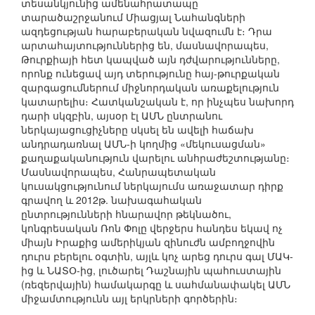
տեսանկյունից ամենահրատապը
տարածաշրջանում Միացյալ Նահանգների
ազդեցության հարաբերական նվազումն է։ Դրա
արտահայտություններից են, մասնավորապես,
Թուրքիայի հետ կապված այն դժվարությունները,
որոնք ունեցավ այդ տերությունը հայ-թուրքական
զարգացումներում միջնորդական առաքելություն
կատարելիս։ Հատկանշական է, որ ինչպես նախորդ
դարի սկզբին, այսօր էլ ԱՄՆ ընտրանու
ներկայացուցիչները սկսել են ավելի հաճախ
անդրադառնալ ԱՄՆ-ի կողմից «մեկուսացման»
քաղաքականություն վարելու անհրաժեշտությանը։
Մասնավորապես, Հանրապետական
կուսակցությունում ներկայումս առաջատար դիրք
գրավող և 2012թ. նախագահական
ընտրությունների հնարավոր թեկնածու,
կոնգրեսական Ռոն Փոլը վերջերս հանդես եկավ ոչ
միայն Իրաքից ամերիկյան զինուժն ամբողջովին
դուրս բերելու օգտին, այլև կոչ արեց դուրս գալ ՄԱԿ-
ից և ՆԱՏՕ-ից, լուծարել Դաշնային պահուստային
(ռեզերվային) համակարգը և սահմանափակել ԱՄՆ
միջամտությունն այլ երկրների գործերին։