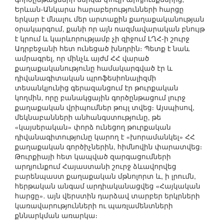
Երևան-Անկարա հարաբերությունների հարցը
երկար է մնալու մեր արտաքին քաղաքականության
օրակարգում, քանի որ այն ռազմավարական բնույթ
է կրում և կարևորությամբ չի զիջում ԼՂՀ-ի շուրջ
Ադրբեջանի հետ ունեցած խնդրին։ Պետք է նաև
ամրագրել, որ մինչև այժմ ՀՀ վարած
քաղաքականությունը համակարգված էր և
դիվանագիտական պրոֆեսիոնալիզմի
տեսանկյունից գերազանցում էր թուրքական
կողմին, որը բանակցային գործընթացում լուրջ
քաղաքական վրիպումներ թույլ տվեց։ Այսպիսով,
մեկնաբանների անհանգստությունը, թե
«կայսերական» փորձ ունեցող թուրքական
դիվանագիտությունը կարող է «խորամանկել» ՀՀ
քաղաքական գործիչներին, հիմնովին փարատվեց։
Թուրքիայի հետ կապված զարգացումների
արդյունքում Հայաստանի շուրջ ձևավորվեց
բարենպաստ քաղաքական մթնոլորտ և, ի լրումն,
հերթական անգամ արդիականացվեց «Հայկական
հարցը». այն վերստին դարձավ տարբեր երկրների
կառավարությունների ու պառլամենտների
քննարկման առարկա։