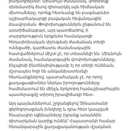
բաղադրիչներ։ Միևնույն ժամանակ, փորձենք
սխեմատիկ ձևով դիտարկել այն հիմնական
միտումները, որոնք հետևանք են բազմաբևեռ
աշխարհակարգի բավական հիվանդագին
ձևավորման։ Փոփոխություններն ընթանում են
աստիճանաբար, այդ պատճառով, ի
տարբերություն երկբևեռ համակարգի
հեղափոխական փլուզման ժամանակ տեղի
ունեցածի, կարճատև ժամանակային
հատվածներում միշտ չէ, որ տեսանելի են։ Միևնույն
ժամանակ, համակարգային փոփոխությունները,
ինչպիսի ինտենսիվությամբ էլ որ տեղի ունենան,
մշտապես հղի են անկանխատեսելի
հետևանքներով. պատահական չէ, որ որոշ
քաղաքագետներ ներկա իրողությունները
համեմատում են մինչև Երկրորդ համաշխարհային
պատերազմը տիրող իրավիճակի հետ։
Այդ պայմաններում, շրջանցելով Չինաստանի
գերհզորացման խնդիրը և դրա հետ կապված
հնարավոր սցենարները (դրանք առանձին
դիտարկման կարիք ունեն)՝ Հայաստանի համար
հեռանկարային քաղաքականության մշակման