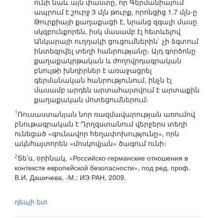
ունի նաև այն փաստը, որ Գերմանիայում
ապրում է շուրջ 3 մլն թուրք, որոնցից 1.7 մլն-ը
Թուրքիայի քաղաքացի է, նրանց զգալի մասը
սկզբունքորեն, իսկ մասամբ էլ հետևելով
Անկարայի ուղղակի ցուցումներին` չի ձգտում
ինտեգրվել տեղի հանրությանը։ Այդ գործոնը
քաղաքակրթական և ժողովրդագրական
բնույթի խնդիրներ է առաջացրել
գերմանական հանրությունում, ինչն էլ
մասամբ արդեն արտահայտվում է արտաքին
քաղաքական մոտեցումներում։
1
Ռուսաստանյան նոր ռազմավարության առումով
բնութագրական է Ղրղզստանում վերջերս տեղի
ունեցած «գունավոր հեղափոխությունը», որն
ակնհայտորեն «մոսկովյան» ծագում ունի։
2
Տե՛ս, օրինակ, «Российско-германские отношения в
контексте европейской безопасности», под ред. проф.
В.И. Дашичева, -М.: ИЭ РАН, 2009.
դեպի ետ