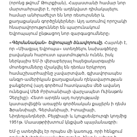
(որոնց թվում՝ Թուրքիան), Հայաստանի համար նոր
մարտահրավեր է, որին ադեկվատ դիմակայելու
համար անհրաժեշտ են նոր ռեսուրսներ և
քաղաքական գործընկերներ։ Այդ առումով որոշակի
հնարավորություններ են պարունակում
Եվրոպայում ընթացող նոր զարգացումները։
«Գերմանական» Եվրոպայի ձևավորումը.
Հայտնի է,
որ «Միացյալ Եվրոպա» ստեղծելու նախագծերը
բավական հարուստ պատմություն ունեն, իսկ
ներկայիս ԵՄ-ի վերաբերյալ հայեցակարգային
մոտեցումները մշակվել են դեռևս Երկրորդ
համաշխարհայինը չավարտված, գլխավորապես
անգլո-ամերիկյան քաղաքական ղեկավարության
ջանքերով (այդ գործում հատկապես մեծ ավանդ
ունեցավ Մեծ Բրիտանիայի վարչապետ Ուինսթոն
Չերչիլը)։ Հետո արդեն այդ ուղղությամբ
կատարվեցին առաջին գործնական քայլերն ի դեմս
Ֆրանսիայի, Գերմանիայի, Իտալիայի,
Նիդեռլանդների, Բելգիայի և Լյուքսեմբուրգի կողմից
1951թ. Մաասթրիխտում կնքված պայմանագրի։
ԵՄ-ը ստեղծվել էր որպես մի կառույց, որի հենքում