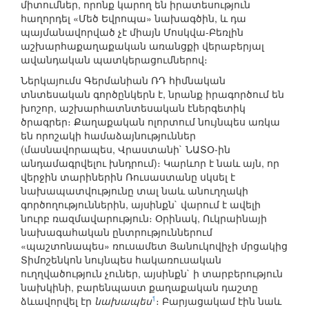
միտումներ, որոնք կարող են իրատեսություն
հաղորդել «Մեծ Եվրոպա» նախագծին, և դա
պայմանավորված չէ միայն Մոսկվա-Բեռլին
աշխարհաքաղաքական առանցքի վերաբերյալ
ավանդական պատկերացումներով։
Ներկայումս Գերմանիան ՌԴ հիմնական
տնտեսական գործընկերն է, նրանք իրագործում են
խոշոր, աշխարհատնտեսական էներգետիկ
ծրագրեր։ Քաղաքական ոլորտում նույնպես առկա
են որոշակի համաձայնություններ
(մասնավորապես, Վրաստանի` ՆԱՏՕ-ին
անդամագրվելու խնդրում)։ Կարևոր է նաև այն, որ
վերջին տարիներին Ռուսաստանը սկսել է
նախապատվությունը տալ նաև անուղղակի
գործողություններին, այսինքն` վարում է ավելի
նուրբ ռազմավարություն։ Օրինակ, Ուկրաինայի
նախագահական ընտրություններում
«պաշտոնապես» ռուսամետ Յանուկովիչի մրցակից
Տիմոշենկոն նույնպես հակառուսական
ուղղվածություն չուներ, այսինքն` ի տարբերություն
նախկինի, բարենպաստ քաղաքական դաշտը
1
ձևավորվել էր
նախապես
։ Բարյացակամ էին նաև