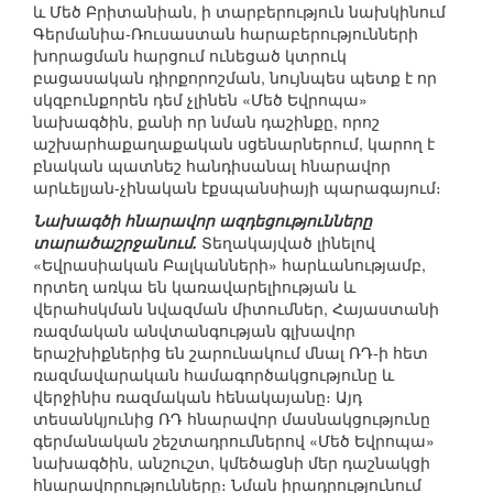
և Մեծ Բրիտանիան, ի տարբերություն նախկինում
Գերմանիա-Ռուսաստան հարաբերությունների
խորացման հարցում ունեցած կտրուկ
բացասական դիրքորոշման, նույնպես պետք է որ
սկզբունքորեն դեմ չլինեն «Մեծ Եվրոպա»
նախագծին, քանի որ նման դաշինքը, որոշ
աշխարհաքաղաքական սցենարներում, կարող է
բնական պատնեշ հանդիսանալ հնարավոր
արևելյան-չինական էքսպանսիայի պարագայում։
Նախագծի հնարավոր ազդեցությունները
տարածաշրջանում.
Տեղակայված լինելով
«Եվրասիական Բալկանների» հարևանությամբ,
որտեղ առկա են կառավարելիության և
վերահսկման նվազման միտումներ, Հայաստանի
ռազմական անվտանգության գլխավոր
երաշխիքներից են շարունակում մնալ ՌԴ-ի հետ
ռազմավարական համագործակցությունը և
վերջինիս ռազմական հենակայանը։ Այդ
տեսանկյունից ՌԴ հնարավոր մասնակցությունը
գերմանական շեշտադրումներով «Մեծ Եվրոպա»
նախագծին, անշուշտ, կմեծացնի մեր դաշնակցի
հնարավորությունները։ Նման իրադրությունում