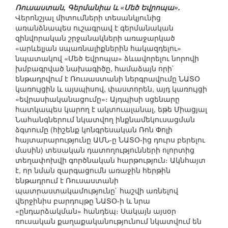
Ռուսաստան, Գերմանիա և «Մեծ Եվրոպա».
Վերոնշյալ միտումների տեսանկյունից
առանձնապես ուշագրավ է գերմանական
զինվորական շրջանակների առաջարկած
«արևելյան սպառնալիքներին հակազդելու»
նպատակով «Մեծ Եվրոպա» ձևավորելու նորովի
խմբագրված նախագիծը, համաձայն որի`
ենթադրվում է Ռուսաստանի ներգրավումը ՆԱՏՕ
կառույցին և այսպիսով, փաստորեն, այդ կառույցի
«եվրասիականացումը»։ Այդպիսի սցենարը
հատկապես կարող է ակտուալանալ, եթե Միացյալ
Նահանգներում նկատվող ինքնամեկուսացման
ձգտումը (հիշենք կոնգրեսական Ռոն Փոլի
հայտարարությունը ԱՄՆ-ը ՆԱՏՕ-ից դուրս բերելու
մասին) տեսական դատողությունների ոլորտից
տեղափոխվի գործնական հարթություն։ Ակնհայտ
է, որ նման զարգացումն առաջին հերթին
ենթադրում է Ռուսաստանի
պատրաստակամությունը` հաշվի առնելով
վերջինիս բարդույթը ՆԱՏՕ-ի և նրա
«ընդարձակման» հանդեպ։ Սակայն այսօր
ռուսական քաղաքականությունում նկատվում են