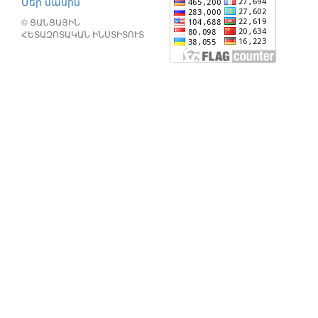
Մեր մասին
© ՑԱՆՑԱՅԻՆ
ՀԵՏԱԶՈՏԱԿԱՆ ԻՆՍՏԻՏՈՒՏ