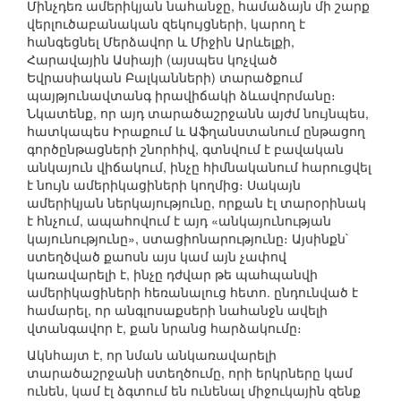
Մինչդեռ ամերիկյան նահանջը, համաձայն մի շարք
վերլուծաբանական զեկույցների, կարող է
հանգեցնել Մերձավոր և Միջին Արևելքի,
Հարավային Ասիայի (այսպես կոչված
Եվրասիական Բալկանների) տարածքում
պայթյունավտանգ իրավիճակի ձևավորմանը։
Նկատենք, որ այդ տարածաշրջանն այժմ նույնպես,
հատկապես Իրաքում և Աֆղանստանում ընթացող
գործընթացների շնորհիվ, գտնվում է բավական
անկայուն վիճակում, ինչը հիմնականում հարուցվել
է նույն ամերիկացիների կողմից։ Սակայն
ամերիկյան ներկայությունը, որքան էլ տարօրինակ
է հնչում, ապահովում է այդ «անկայունության
կայունությունը», ստացիոնարությունը։ Այսինքն`
ստեղծված քաոսն այս կամ այն չափով
կառավարելի է, ինչը դժվար թե պահպանվի
ամերիկացիների հեռանալուց հետո. ընդունված է
համարել, որ անգլոսաքսերի նահանջն ավելի
վտանգավոր է, քան նրանց հարձակումը։
Ակնհայտ է, որ նման անկառավարելի
տարածաշրջանի ստեղծումը, որի երկրները կամ
ունեն, կամ էլ ձգտում են ունենալ միջուկային զենք