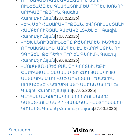
ՈՒՆԵՑԱԾԸ ԵՍ ԳՆԱՀԱՏՈՒՄ ԵՄ ՈՐՊԵՍ ԽՈՇՈՐ
ՍՐԻԿԱՅՈՒԹՅՈՒՆ. Գագիկ
Հարությունյան
[29.08.2025]
«Ե՛Վ ՄԵՐ ՀԱՍԱՐԱԿՈՒԹՅԱՆ, ԵՎ՛ ՌՈՒՍԱՍՏԱՆԻ
ՀԱՄԲԵՐՈՒԹՅԱՆ ԲԱԺԱԿԸ ԼՑՎԵԼ Է». Գագիկ
Հարությունյան
[16.07.2025]
«ԻՇԽԱՆՈՒԹՅՈՒՆՆԵՐԸ ՔԾՆՈՒՄ ԵՆ՝ ԻՆՉՊԵՍ
ՌՈՒՍԱՍՏԱՆԻՆ, ԱՅՆՊԵՍ ԷԼ՝ ԵՎՐՈՊԱՅԻՆ, ՈՒ
ՉԳԻՏԵՆ, ԹԵ ԴԵՊԻ ՈՒՐ ԵՆ ԳՆՈՒՄ». Գագիկ
Հարությունյան
[09.06.2025]
«ՄՈՍԿՎԱՆ ՄԵԾ ԲԱՆ ՉԻ ԿՈՐՑՆԻ, ԵԹԵ
ՓԱՇԻՆՅԱՆԸ ՉՄԱՍՆԱԿՑԻ ՀԱՂԹԱՆԱԿԻ 80-
ԱՄՅԱԿԻՆ ՆՎԻՐՎԱԾ ՄԻՋՈՑԱՌՈՒՄՆԵՐԻՆ,
ՈՐՈՎՀԵՏԵՎ ՆԵՐՍԻՑ ԱՅԴ ԱՄԵՆՆ ԱՏՈՒՄ Է».
Գագիկ Հարությունյան
[07.05.2025]
ԳԼՈԲԱԼ ՄԱԿԱՐԴԱԿՈՒՄ ՈՐՈՇՈՒՄՆԵՐԸ
ԿԱՅԱՑՎՈՒՄ ԵՆ ԲՐԻՏԱՆԱԿԱՆ ԿԵՆՏՐՈՆՆԵՐԻ
ԿՈՂՄԻՑ. Գագիկ Հարությունյան
[27.03.2025]
Գլխավոր
⋅