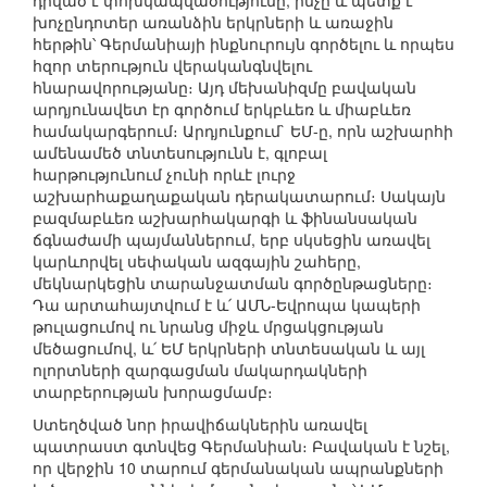
դրված է փոխկապվածությունը, ինչը և պետք է
խոչընդոտեր առանձին երկրների և առաջին
հերթին՝ Գերմանիայի ինքնուրույն գործելու և որպես
հզոր տերություն վերականգնվելու
հնարավորությանը։ Այդ մեխանիզմը բավական
արդյունավետ էր գործում երկբևեռ և միաբևեռ
համակարգերում։ Արդյունքում` ԵՄ-ը, որն աշխարհի
ամենամեծ տնտեսությունն է, գլոբալ
հարթությունում չունի որևէ լուրջ
աշխարհաքաղաքական դերակատարում։ Սակայն
բազմաբևեռ աշխարհակարգի և ֆինանսական
ճգնաժամի պայմաններում, երբ սկսեցին առավել
կարևորվել սեփական ազգային շահերը,
մեկնարկեցին տարանջատման գործընթացները։
Դա արտահայտվում է և՛ ԱՄՆ-Եվրոպա կապերի
թուլացումով ու նրանց միջև մրցակցության
մեծացումով, և՛ ԵՄ երկրների տնտեսական և այլ
ոլորտների զարգացման մակարդակների
տարբերության խորացմամբ։
Ստեղծված նոր իրավիճակներին առավել
պատրաստ գտնվեց Գերմանիան։ Բավական է նշել,
որ վերջին 10 տարում գերմանական ապրանքների