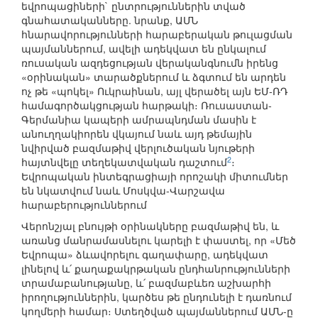
եվրոպացիների` ընտրություններին տված
գնահատականները. նրանք, ԱՄՆ
հնարավորությունների հարաբերական թուլացման
պայմաններում, ավելի ադեկվատ են ընկալում
ռուսական ազդեցության վերականգնումն իրենց
«օրինական» տարածքներում և ձգտում են արդեն
ոչ թե «պոկել» Ուկրաինան, այլ վերածել այն ԵՄ-ՌԴ
համագործակցության հարթակի։ Ռուսաստան-
Գերմանիա կապերի ամրապնդման մասին է
անուղղակիորեն վկայում նաև այդ թեմային
նվիրված բազմաթիվ վերլուծական նյութերի
2
հայտնվելը տեղեկատվական դաշտում
։
Եվրոպական ինտեգրացիայի որոշակի միտումներ
են նկատվում նաև Մոսկվա-Վարշավա
հարաբերություններում
Վերոնշյալ բնույթի օրինակները բազմաթիվ են, և
առանց մանրամասնելու կարելի է փաստել, որ «Մեծ
Եվրոպա» ձևավորելու գաղափարը, ադեկվատ
լինելով և՛ քաղաքակրթական ընդհանրությունների
տրամաբանությանը, և՛ բազմաբևեռ աշխարհի
իրողություններին, կարծես թե ընդունելի է դառնում
կողմերի համար։ Ստեղծված պայմաններում ԱՄՆ-ը