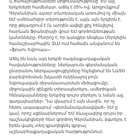
և ծառայությունների մրցունակությունը՝ ԵՄ այլ
երկրների համեմատ, աճել է 25%-ով։ Արդյունքում`
Գերմանիան այսօր տնտեսական առումով ոչ միայն
ԵՄ ամենահզոր տերությունն է, այլև այն երկիրն է,
որը թելադրում է (և արդեն ավելի քիչ հենվելով
հարևան Ֆրանսիայի վրա) ԵՄ գործունեության
կանոնները։ Բնորոշ է, որ կանցլեր Անգելա Մերկելին
համաշխարհային ԶԼՄ-ում հաճախ անվանում են
«ֆրաու Եվրոպա»։
Աճել են նաև այդ երկրի ռազմաքաղաքական
հավակնությունները. ներկայումս գերմանական
ընտրանու ներկայացուցիչները հնչեցնում են ՆԱՏՕ
բարեփոխման (նկատի ունենալով բուն
եվրոպական դերակատարման մեծացումը),
միջուկային զենքին տիրապետելու, ամերիկյան
հենակայանները երկրից դուրս բերելու և նման այլ
գաղափարներ։ Դա վկայում է այն մասին, որ ոչ
հեռու ապագայում «գերմանականացված» ԵՄ-ը
կամ, որոշ սցենարներում՝ ԵՄ ձևաչափից դուրս իր
դաշնակիցների հետ գործող Գերմանիան, ձգտելու է
իրեն վայել տեղ զբաղեցնել գլոբալ
աշխարհաքաղաքական հարթությունում։