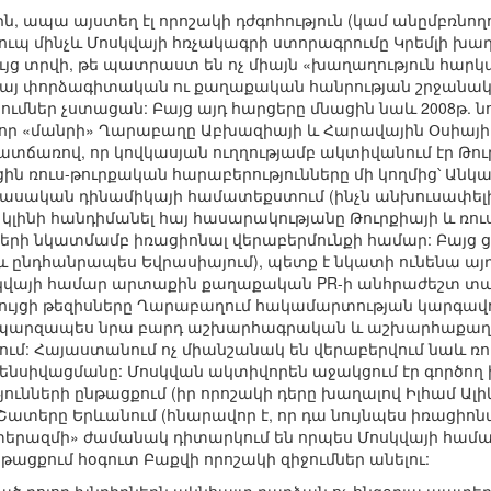
, ապա այստեղ էլ որոշակի դժգոհություն (կամ անըմբռնողո
դհուպ մինչև Մոսկվայի հռչակագրի ստորագրումը Կրեմլի խ
ույց տրվի, թե պատրաստ են ոչ միայն «խաղաղություն հարկադ
հայ փորձագիտական ու քաղաքական հանրության շրջանակ
ներ չստացան: Բայց այդ հարցերը մնացին նաև 2008թ. նոյ
 որ «մանրի» Ղարաբաղը Աբխազիայի և Հարավային Օսիայի
ատճառով, որ կովկասյան ուղղությամբ ակտիվանում էր Թո
ն ռուս-թուրքական հարաբերությունները մի կողմից՝ Անկարա
ասական դինամիկայի համատեքստում (ինչն անխուսափելիոր
լինի հանդիմանել հայ հասարակությանը Թուրքիայի և ռո
երի նկատմամբ իռացիոնալ վերաբերմունքի համար: Բայց 
և ընդհանրապես Եվրասիայում), պետք է նկատի ունենա այդ
ոսկվայի համար արտաքին քաղաքական PR-ի անհրաժեշտ տա
րույցի թեզիսները Ղարաբաղում հակամարտության կարգ
(պարզապես նրա բարդ աշխարհագրական և աշխարհաքաղաքակ
ւմ: Հայաստանում ոչ միանշանակ են վերաբերվում նաև ռ
ենսիվացմանը: Մոսկվան ակտիվորեն աջակցում էր գործող 
նների ընթացքում (իր որոշակի դերը խաղալով Իլհամ Ալ
 Շատերը Երևանում (հնարավոր է, որ դա նույնպես իռացիո
ատերազմի» ժամանակ դիտարկում են որպես Մոսկվայի համ
ցքում հօգուտ Բաքվի որոշակի զիջումներ անելու: