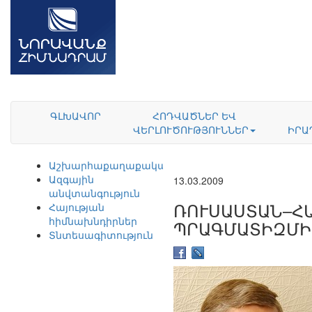
ԳԼԽԱՎՈՐ
ՀՈԴՎԱԾՆԵՐ ԵՎ
ՎԵՐԼՈՒԾՈՒԹՅՈՒՆՆԵՐ
ԻՐԱ
Աշխարհաքաղաքականություն
Ազգային
13.03.2009
անվտանգություն
ՌՈՒՍԱՍՏԱՆ–Հ
Հայության
հիմնախնդիրներ
ՊՐԱԳՄԱՏԻԶՄԻ
Տնտեսագիտություն