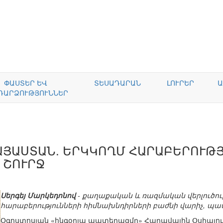
ՓԱՍՏԵՐ ԵՎ
ՏԵՍԱԴԱՐԱՆ
ԼՈՒՐԵՐ
Ա
ԴԱՐՁՈՒԹՅՈՒՆՆԵՐ
ԱՅԱՍՏԱՆ. ԵՐԿԿՈՂՄ ՀԱՐԱԲԵՐՈՒԹ
 ՇՈՒՐՋ
Սերգեյ Մարկեդոնով
- քաղաքական և ռազմական վերլուծո
հարաբերությունների հիմնախնդիրների բաժնի վարիչ, պա
Օգոստոսյան «հնգօրյա պատերազմը» Հարավային Օսիայո