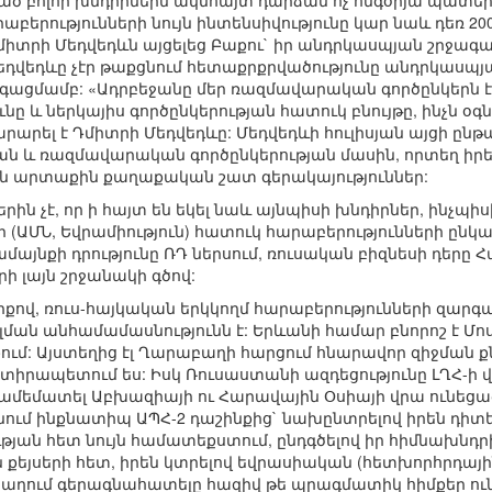
ված բոլոր խնդիրներն ակնհայտ դարձան ոչ հնգօրյա պատե
երությունների նույն ինտենսիվությունը կար նաև դեռ 200
տրի Մեդվեդևն այցելեց Բաքու` իր անդրկասպյան շրջագայ
Մեդվեդևը չէր թաքցնում հետաքրքրվածությունը անդրկասպյ
գացմամբ: «Ադրբեջանը մեր ռազմավարական գործընկերն է 
ը և ներկայիս գործընկերության հատուկ բնույթը, ինչն օ
տարարել է Դմիտրի Մեդվեդևը: Մեդվեդևի հուլիսյան այցի ըն
ն և ռազմավարական գործընկերության մասին, որտեղ իրե
ն արտաքին քաղաքական շատ գերակայություններ:
րին չէ, որ ի հայտ են եկել նաև այնպիսի խնդիրներ, ինչպիս
(ԱՄՆ, Եվրամիություն) հատուկ հարաբերությունների ընկ
ամայնքի դրությունը ՌԴ ներսում, ռուսական բիզնեսի դերը
րի լայն շրջանակի գծով:
քով, ռուս-հայկական երկկողմ հարաբերությունների զարգ
ան անհամամասնությունն է: Երևանի համար բնորոշ է Մոս
մ: Այստեղից էլ Ղարաբաղի հարցում հնարավոր զիջման քննա
ին տիրապետում ես: Իսկ Ռուսաստանի ազդեցությունը ԼՂՀ-ի վ
ամեմատել Աբխազիայի ու Հարավային Օսիայի վրա ունեցած 
նում ինքնատիպ ԱՊՀ-2 դաշինքից` նախընտրելով իրեն դիտել
յան հետ նույն համատեքստում, ընդգծելով իր հիմնախնդր
քեյսերի հետ, իրեն կտրելով եվրասիական (հետխորհրդայ
աղում գերագնահատելը հազիվ թե պրագմատիկ հիմքեր ունի: