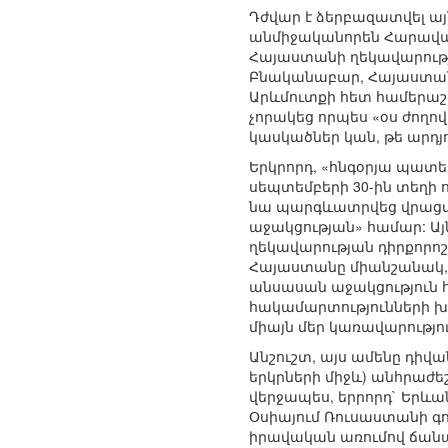
Դժվար է ձերբազատվել այ
անմիջականորեն Հարավայ
Հայաստանի ղեկավարությո
Բնականաբար, Հայաստան
Արևմուտքի հետ համերաշ
չորակեց որպես «օս ժողով
կասկածներ կան, թե արդյ
Երկրորդ, «հնգօրյա պատե
սեպտեմբերի 30-ին տեղի
նա պարգևատրվեց վրացա
աջակցության» համար: Ա
ղեկավարության դիրքորո
Հայաստանը միանշանակ, ի
անսասան աջակցություն 
հակամարտությունների խա
միայն մեր կառավարություն
Անշուշտ, այս ամենը դի
երկրների միջև) անհրաժե
վերջապես, երրորդ` Երև
Օսիայում Ռուսաստանի գո
իրավական առումով ճանա