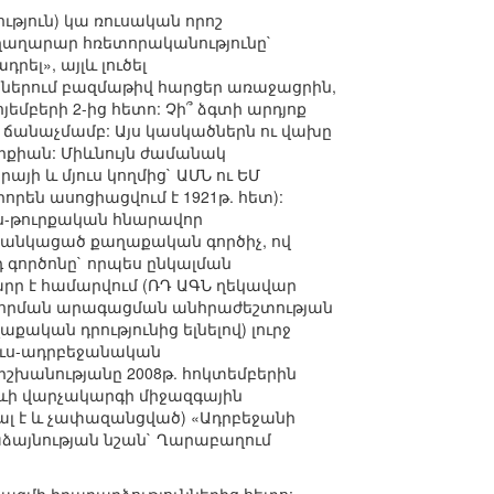
ւթյուն) կա ռուսական որոշ
աղաղարար հռետորականությունը`
րել», այլև լուծել
ներում բազմաթիվ հարցեր առաջացրին,
եմբերի 2-ից հետո: Չի՞ ձգտի արդյոք
 ճանաչմամբ: Այս կասկածներն ու վախը
ւրքիան: Միևնույն ժամանակ
յի և մյուս կողմից` ԱՄՆ ու ԵՄ
են ասոցիացվում է 1921թ. հետ):
ւս-թուրքական հնարավոր
ցանկացած քաղաքական գործիչ, ով
 գործոնը` որպես ընկալման
րր է համարվում (ՌԴ ԱԳՆ ղեկավար
ավորման արագացման անհրաժեշտության
ան դրությունից ելնելով) լուրջ
ուս-ադրբեջանական
իշխանությանը 2008թ. հոկտեմբերին
իևի վարչակարգի միջազգային
նալ է և չափազանցված) «Ադրբեջանի
աձայնության նշան` Ղարաբաղում