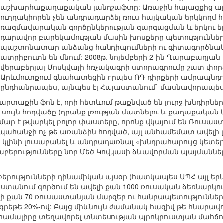
աշխարհաքաղաքական լանդշաֆտը: Առաջին հայացքից այդ
ուղղակիորեն չեն անդրադարձել ռուս-հայկական երկկողմ
ռազմավարական գործընկերության զարգացման և երկու ե
դարավոր բարեկամության մասին խոսքերը պետությունների
պաշտոնատար անձանց հանդիպումների ու գիտագործնա
ատրիբուտն են մնում: 2008թ. նոյեմբերի 2-ին Ղարաբաղ
վերաբերյալ Մոսկվայի հռչակագրի ստորագրումը շատ փոր
Արևմուտքում գնահատեցին որպես ՌԴ դիրքերի ամրապնդո
ընդհանրապես, այնպես էլ Հայաստանում` մասնավորապես
արտաքին ֆոն է, որի հետևում թաքնված են լուրջ խնդիրներ
ծ սույն հոդվածը (դրանք լռության մատնելու և քաղաքական
ր է թվարկել բոլոր փաստերը, որոնք վկայում են Ռուսաս
կպահանջի ոչ թե առանձին հոդված, այլ անհամեմատ ավելի լ
կլինի լուսաբանել և անդրադառնալ «խնդրահարույց կետերին
բերությունները նոր Մեծ Կովկասի ձևավորման պայմաններ
երությունների դինամիկան այսօր (հատկապես ԱՊՀ այլ եր
աստանում գործում են ավելի քան 1000 ռուսական ձեռնարկո
ի քան 70 ռուսաստանյան մարզեր ու հանրապետություններ
 գրեթե 20%-ով: Բայց միևնույն ժամանակ հազիվ թե հնարավո
 համալիրը տեղավորել տնտեսության պրոկրուստյան մահճո