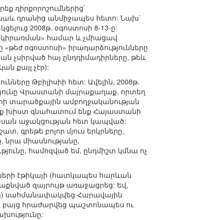
րեք դիրքորոշումներից`
նաև դրանից անմիջապես հետո: Նախ`
ուց 2008թ. օգոստոսի 8-13-ը:
կիրառման» համար և չմիացավ
 «թեժ օգոստոսի» իրադարձությունները
դքան չսիրված հայ ընդդիմադիրները, թեև
ն քայլ չէր):
ները Թբիլիսիի հետ: Ավելին, 2008թ.
թյունը Վրաստանի մայրաքաղաք, որտեղ
րի տարածքային ամբողջականության
ենք խիստ գնահատում ենք Հայաստանի
ասան աջակցության հետ կապված:
, գրեթե բոլոր մյուս երկրները,
 նրա միասնությանը,
յունը, համոզված եմ, ընդմիշտ կմնա ոչ
ների էթիկայի (հատկապես հարևան
աքնված զայրույթ առաջացրեց: Եվ,
երը) սահմանափակվեց Հարավային
վ, բայց հրաժարվեց պաշտոնապես ու
խությունը: