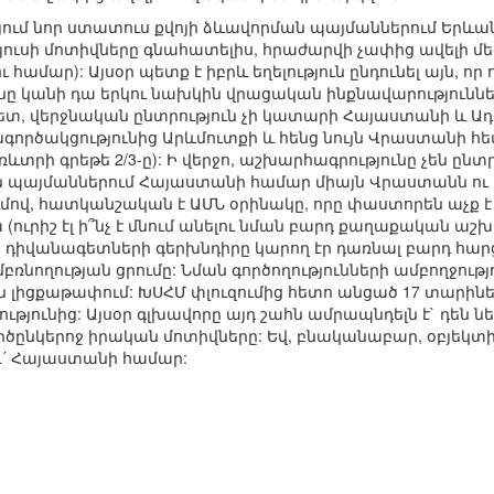
յում նոր ստատուս քվոյի ձևավորման պայմաններում Երևան
յուսի մոտիվները գնահատելիս, հրաժարվի չափից ավելի մ
համար): Այսօր պետք է իբրև եղելություն ընդունել այն, որ 
անը կանի դա երկու նախկին վրացական ինքնավարություննե
տ, վերջնական ընտրություն չի կատարի Հայաստանի և Ադրբ
րծակցությունից Արևմուտքի և հենց նույն Վրաստանի հե
րի գրեթե 2/3-ը): Ի վերջո, աշխարհագրությունը չեն ընտր
 պայմաններում Հայաստանի համար միայն Վրաստանն ու 
ւմով, հատկանշական է ԱՄՆ օրինակը, որը փաստորեն աչք 
(ուրիշ էլ ի՞նչ է մնում անելու նման բարդ քաղաքական աշ
երի դիվանագետների գերխնդիրը կարող էր դառնալ բարդ հ
ռնողության ցրումը: Նման գործողությունների ամբողջությո
իցքաթափում: ԽՍՀՄ փլուզումից հետո անցած 17 տարիների
թյունից: Այսօր գլխավորը այդ շահն ամրապնդելն է` դեն ն
ործընկերոջ իրական մոտիվները: Եվ, բնականաբար, օբյեկ
, և´ Հայաստանի համար: