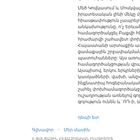
Մեծ Կովկասում և Մոսկվա
իրատեսական լինի մեկը մ
հիասթափություն չապրելու 
անկախությունը, ո՛չ Երև
համագործակցել Բաքվի հե
հրաժարվի շահավետ փոխգո
Հայաստանի արտաքին առևտ
ցամաքային շրջափակման
պատուհանները: Այս առո
համագործակցության վրա 
Այսպիսով, երկու երկրն
կասկածների, վախի, անըմբ
ինքնատիպ հոգեբանական լ
շահել փոխհամագործակցու
ուշադրության առնելով գ
գոյություն ունեն և´ ՌԴ-ի
դեպի ետ
Գլխավոր
⋅
Մեր մասին
© ՑԱՆՑԱՅԻՆ ՀԵՏԱԶՈՏԱԿԱՆ ԻՆՍՏԻՏՈՒՏ