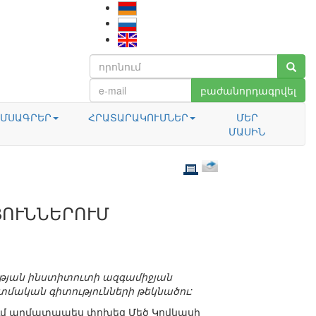
բաժանորդագրվել
ՄՍԱԳՐԵՐ
ՀՐԱՏԱՐԱԿՈՒՄՆԵՐ
ՄԵՐ
ՄԱՍԻՆ
ՅՈՒՆՆԵՐՈՒՄ
ւթյան ինստիտուտի ազգամիջյան
տմական գիտությունների թեկնածու:
ւմ արմատապես փոխեց Մեծ Կովկասի