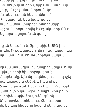
րազմի իրադարձություններից հետո:
8թ. հուլիսի սկզբին, երբ Ռուսաստանի
ության շրջանակներում: Այդ
ան պետության հետ երկկողմ
Կովկասում: Մեզ կապում են
գնում է ամենատարբեր խնդիրները
թացքում ստորագրվել է Հռչակագիր ՌԴ ու
նց արտացոլումն են գտել
իք են Երևանի և Թբիլիսիի, ՆԱՏՕ-ի և
ալումը, Ռուսաստանի դերը Ղարաբաղյան
 Հայաստանում, ռուս-ադրբեջանական
ացման առանցքային խնդիրը մեկը մյուսի
կվայի դերի հիպերբոլացումը
րկումը: Այնինչ, ակնհայտ է, որ զիջել
րա այնքան էլ մեծ չէ և հազիվ թե
ազդեցության հետ: Ի դեպ, ԼՂՀ-ն ինքն
 Կոսովոյի կամ Հյուսիսային Կիպրոսի
ի փոխկապվածությունն էթնիկ
ին) պրոբլեմատիկայից: Հետևաբար,
 Եվ այդ հիմքերը հազիվ թե դուրս են