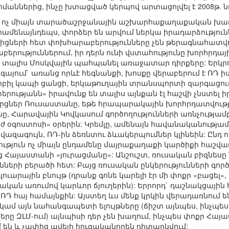
մաններից, ինչը խտացված կերպով արտացոլվել է 2008թ. նո
 ոչ միայն տարածաշրջանային աշխարհաքաղաքական խաղի,
համենայնդեպս, փորձեր են արվում ներկա իրադարձություն
ների հետ փոխհարաբերությունները չեն թերագնահատվում
երություններում, իր դերն ունի վստահությունը խորհրդայի
 է տալիս Մոսկվային պահպանել առաջատար դիրքերը: Երկրոր
այում` առանց որևէ հեգնանքի, խոսքը վերաբերում է ՌԴ 
մոբիլ կապի ցանցի, երկաթուղային տրանսպորտի զարգացո
րությանն» իրավունք են տալիս այնքան էլ հաշվի չնստե
կորցներ Ռուսաստանը, եթե հրապարակային խորհրդատվութ
ը, Հարավային Կովկասում գործողությունների առնչությամբ
եժ օգոստոսի» օրերին: Կրեմլը, ամենայն հավանականությամ
վազագույն, ՌԴ-ին ձեռնտու ձևակերպումներ կլինեին: Ընդ 
ություն ոչ միայն ընդամենը մայրաքաղաքի կարծիքի հաշվառ
 Հայաստանի «յուրացմանը»: Անշուշտ, ռուսական բիզնեսը նե
ների բերածի հետ: Բայց ռուսական ընկերությունների գոր
ւլուարային բնույթ (դրանք գոնե կարելի էր մի փոքր «բացել
ան առումով կարևոր ճյուղերին): Երրորդ` դաշնակցային 
ՌԴ հայ համայնքին: Այստեղ ևս մենք կրկին վերադառնում 
կամ այն նահանգապետի ելույթները (ճիշտ այնպես, ինչպե
ները ԶԼՄ-ում) այնպիսի դեր չեն խաղում, ինչպես փոքր Հա
են և չափից ավելի հուզականորեն դիտարկվում: