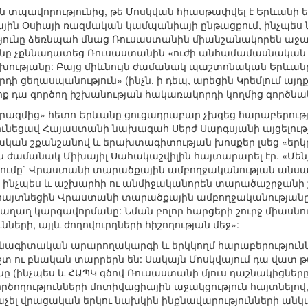
ն տպավորությունից, թե Մոսկվան հիասթափվել է Երևանի ե
ին Օսիայի ռազմական կամպանիայի ընթացքում, ինչպես 
ւնը ձեռնպահ մնաց Ռուսաստանին միանշանակորեն աջակցել
ը չքննադատեց Ռուսաստանին «ուժի անհամամասնական 
խությանը: Բայց միևնույն ժամանակ պաշտոնական Երևանը
րդի ցեղասպանություն» (ինչն, ի դեպ, արեցին Կրեմլում այ
ոք դա գործող իշխանության հակառակորդի կողմից գործնակա
րազմից» հետո Երևանը ցուցադրաբար չխզեց հարաբերություն
 ունեցավ Հայաստանի նախագահ Սերժ Սարգսյանի այցելու
կան շքանշանով և երախտագիտության խոսքեր լսեց «երկ
յն ժամանակ Միխայիլ Սահակաշվիլին հայտարարել էր. «Մ
շումը` Վրաստանի տարածքային ամբողջականության անս
նչպես և աշխարհի ու անմիջականորեն տարածաշրջանի շատ
հայտնեցին Վրաստանի տարածքային ամբողջականությանը,
ղաղ կարգավորմանը: Նման բոլոր հարցերի շուրջ միասնութ
ների, այլև ժողովուրդների հիշողության մեջ»:
վանագիտական արարողակարգի և երկկողմ հարաբերություն
շտ ու բնական տարրերն են: Սակայն Մոսկվայում դա վատ թ
անը (ինչպես և ՀԱՊԿ գծով Ռուսաստանի մյուս դաշնակիցն
րծողությունների մոտիվացիային աջակցություն հայտնելո
չել վրացական երկու նախկին ինքնավարությունների անկա