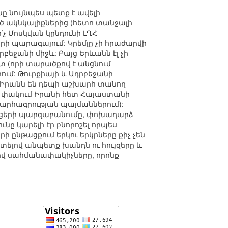
ը նույնպես պետք է ավելի
եծ ակնկալիքներից (հետո տանջալի
ո՛չ Մոսկվան կընդունի ԼՂՀ
րի պարագայում: Կրեմլը չի հրաժարվի
եջանի միջև: Բայց Երևանն էլ չի
տ (որի տարածքով է անցնում
ում: Թուրքիայի և Ադրբեջանի
Իրանն են դեպի աշխարհ տանող
է փակում Իրանի հետ Հայաստանի
խարհագրության պայմաններում):
արցերի պարզաբանումը, փոխադարձ
ւնը կարելի էր բնորոշել որպես
 ընթացքում երկու երկրները քիչ չեն
ետելով անպետք խանդն ու հույզերը և
տիվ սահմանափակիչները, որոնք