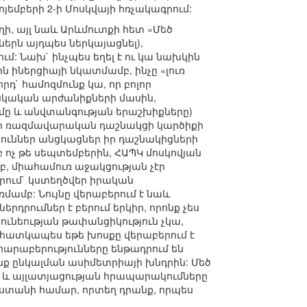
յեմբերի 2-ի Մոսկվայի հռչակագրում:
 այլ նաև Արևմուտքի հետ «Մեծ
ներն այդպես ներկայացնել),
: Նախ` ինչպես եղել է ու կա նախկին
ն իներցիայի նկատմամբ, ինչը «լուռ
դ` համոզմունք կա, որ բոլոր
իսկական արժանիքների մասին,
ւմը և անվտանգության երաշխիքները)
լ իր ռազմավարական դաշնակցի կարծիքի
յուններ անցկացներ իր դաշնակիցների
 ոչ թե սեպտեմբերին, ՀԱՊԿ մոսկովյան
բ, միահամուռ աջակցության չէր
որում` կստեղծվեր իրական
մամբ: Նույնը վերաբերում է նաև
րդրումներ է բերում երկիր, որոնք չես
ծունեության թափանցիկություն չկա,
», հատկապես եթե խոսքը վերաբերում է
հարաբերությունները ենթադրում են
ենք ընկալման ասիմետրիայի խնդրին: Մեծ
ս և այլատյացության հրապարակումները
յաստանի համար, որտեղ դրանք, որպես