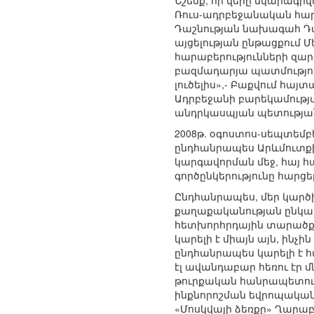
Նշենք, որ վերը նկարագր
Ռուս-ադրբեջանական հարաբ
Դաշնության նախագահ Դմի
այցելության ընթացքում 
հարաբերությունների զար
բազմադարյա պատմություն
լուծելիս»,- Բաքվում հայ
Ադրբեջանի բարեկամությա
անդրկասպյան պետությա
2008թ. օգոստոս-սեպտեմբե
ընդհանրապես Արևմուտքի 
կարգավորման մեջ, հայ հ
գործընկերությունը հարցե
Ընդհանրապես, մեր կարծի
քաղաքականության ընկալմ
հետխորհրդային տարածքու
կարելի է միայն այն, ինչ
ընդհանրապես կարելի է հ
էլ ավանդաբար հեռու էր մ
թուրքական հանրապետութ
ինքնորոշման եվրոպական 
«Մոսկվայի ձեռքը» Ղարաբ