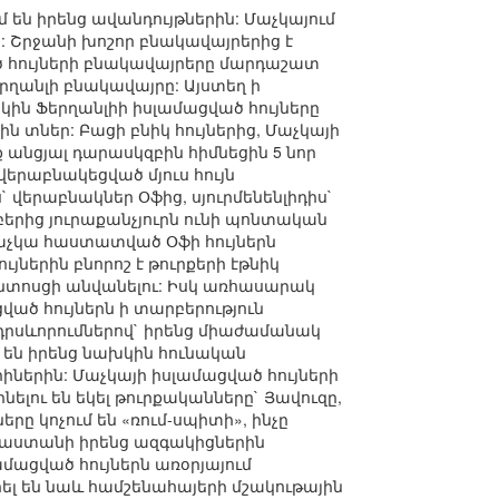
մ են իրենց ավանդույթներին: Մաչկայում
ր: Շրջանի խոշոր բնակավայրերից է
ած հույների բնակավայրերը մարդաշատ
երղանլի բնակավայրը: Այստեղ ի
կին Ֆերղանլիի իսլամացված հույները
տներ: Բացի բնիկ հույներից, Մաչկայի
անցյալ դարասկզբին հիմնեցին 5 նոր
վերաբնակեցված մյուս հույն
 վերաբնակներ Օֆից, սյուրմենենլիդիս`
բերից յուրաքանչյուրն ունի պոնտական
Մաչկա հաստատված Օֆի հույներն
երին բնորոշ է թուրքերի էթնիկ
ոնտոսցի անվանելու: Իսկ առհասարակ
ցված հույներն ի տարբերություն
 դրսևորումներով` իրենց միաժամանակ
ւմ են իրենց նախկին հունական
իներին: Մաչկայի իսլամացված հույների
ելու են եկել թուրքականները` Յավուզը,
երը կոչում են «ռում-սպիտի», ինչը
ւնաստանի իրենց ազգակիցներին
ամացված հույներն առօրյայում
ել են նաև համշենահայերի մշակութային