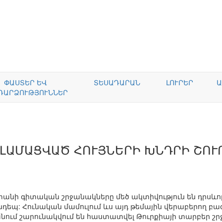
ՓԱՍՏԵՐ ԵՎ
ՏԵՍԱԴԱՐԱՆ
ԼՈՒՐԵՐ
Ա
ԴԱՐՁՈՒԹՅՈՒՆՆԵՐ
ԼԱՄԱՑՎԱԾ ՀՈՒՅՆԵՐԻ ԽՆԴՐԻ ՇՈՒ
տանի գիտական շրջանակները մեծ ակտիվություն են դրսև
դեպ: Հունական մամուլում ևս այդ թեմային վերաբերող բազ
ւմ շարունակվում են հաստատվել Թուրքիայի տարբեր շրջ