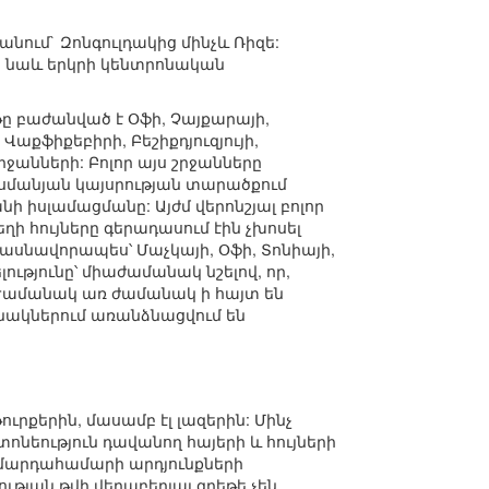
նում` Զոնգուլդակից մինչև Ռիզե:
ս նաև երկրի կենտրոնական
ը բաժանված է Օֆի, Չայքարայի,
Վաքֆիքեբիրի, Բեշիքդյուզյույի,
ջանների: Բոլոր այս շրջանները
 Օսմանյան կայսրության տարածքում
 իսլամացմանը: Այժմ վերոնշյալ բոլոր
ղի հույները գերադասում էին չխոսել
ասնավորապես՝ Մաչկայի, Օֆի, Տոնիայի,
ությունը՝ միաժամանակ նշելով, որ,
 Ժամանակ առ ժամանակ ի հայտ են
անակներում առանձնացվում են
թուրքերին, մասամբ էլ լազերին: Մինչ
տոնեություն դավանող հայերի և հույների
. մարդահամարի արդյունքների
ության թվի վերաբերյալ գրեթե չեն