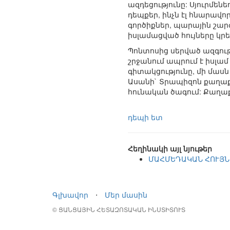
ազդեցությունը: Սյուրմեն
դեպքեր, ինչն էլ հնարավո
գործիքներ, պարային շար
իսլամացված հույները կրե
Պոնտոսից սերված ազգու
շրջանում ապրում է իսլամ
գիտակցությունը, մի մասն 
Ասանի` Տրապիզոն քաղաքի
հունական ծագում: Քաղաք
դեպի ետ
Հեղինակի այլ նյութեր
ՄԱՀՄԵԴԱԿԱՆ ՀՈՒՅՆ
Գլխավոր
⋅
Մեր մասին
© ՑԱՆՑԱՅԻՆ ՀԵՏԱԶՈՏԱԿԱՆ ԻՆՍՏԻՏՈՒՏ