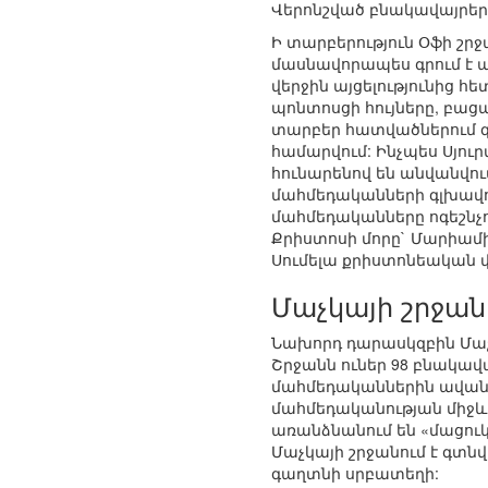
Վերոնշված բնակավայրերո
Ի տարբերություն Օֆի շրջ
մասնավորապես գրում է ա
վերջին այցելությունից հ
պոնտոսցի հույները, բացա
տարբեր հատվածներում գ
համարվում: Ինչպես Սյու
հունարենով են անվանվում,
մահմեդականների գլխավոր
մահմեդականները ոգեշնչու
Քրիստոսի մորը` Մարիամի
Սումելա քրիստոնեական վա
Մաչկայի շրջան
Նախորդ դարասկզբին Մաչկա
Շրջանն ուներ 98 բնակավայ
մահմեդականներին ավանդաբ
մահմեդականության միջև:
առանձնանում են «մացուկ
Մաչկայի շրջանում է գտն
գաղտնի սրբատեղի: