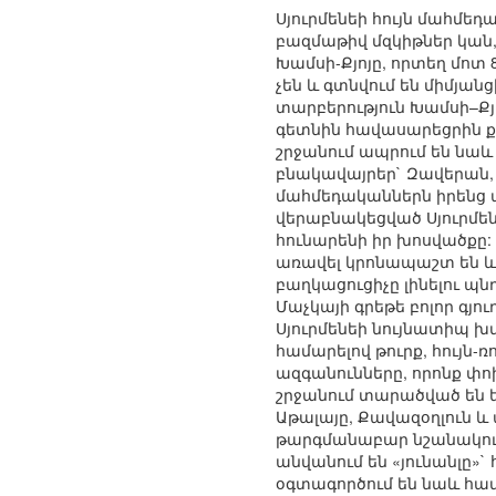
Սյուրմենեի հույն մահմեդ
բազմաթիվ մզկիթներ կան,
Խամսի-Քյոյը, որտեղ մոտ
չեն և գտնվում են միմյան
տարբերություն Խամսի–Քյ
գետնին հավասարեցրին քր
շրջանում ապրում են նաև
բնակավայրեր` Զավերան, 
մահմեդականներն իրենց ան
վերաբնակեցված Սյուրմեն
հունարենի իր խոսվածքը:
առավել կրոնապաշտ են և
բաղկացուցիչը լինելու պ
Մաչկայի գրեթե բոլոր գյո
Սյուրմենեի նույնատիպ խ
համարելով թուրք, հույն-
ազգանունները, որոնք փո
շրջանում տարածված են ե
Աթալայը, Քավազօղլուն և 
թարգմանաբար նշանակում 
անվանում են «յունանլը»`
օգտագործում են նաև համ