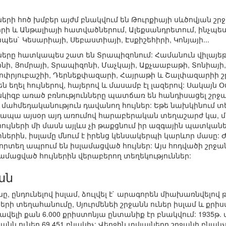
ի հոծ խմբեր այժմ բնակվում են Թուրքիայի սևծովյան շրջա
րի և Անթալիայի հատվածներում, Ալեքսանդրետում, ինչպե
ես` Կեսարիայի, Սեբաստիայի, Էսքիշեհիրի, Կոնյայի...
երը հատկապես շատ են Տրապիզոնում: Համանուն վիլայեթ
ինի, Յոմրայի, Տրապիզոնի, Մաչկայի, Աքչաաբաթի, Տոնիայի, 
 Քոփրյուբաշիի, Դերնեքփազարի, Հայրաթի և Շալփազարիի շր
 եղել հույներով, հայերով և մասամբ էլ լազերով: Սակայն
կիզբ առած բռնությունները պատճառ են հանդիսացել շրջանի
 մահմեդականություն դավանող հույներ: Եթե նախկինում տե
, ապա այսօր այդ առումով հարաբերական տեղաշարժ կա, մ
հույների մի մասն այլևս չի թաքցնում իր ազգային պատկանել
երին, իսլամը մնում է իրենց կենսակերպի կարևոր մասը:
 որտեղ ապրում են իսլամացված հույներ: Այս հոդվածի շրջ
լամացված հույներին վերաբերող տեղեկություններ:
ան
նը, ընդունելով իսլամ, ձուլվել է` արագորեն միախառնվելով 
ների տեղահանումը, Սյուրմենեի շրջանն ուներ իսլամ և քրիս
ավելի քան 6.000 քրիստոնյա ընտանիք էր բնակվում: 1935թ
անն ուներ 69.451 բնակիչ: Վերջին տվյալները շրջանի բնակչ