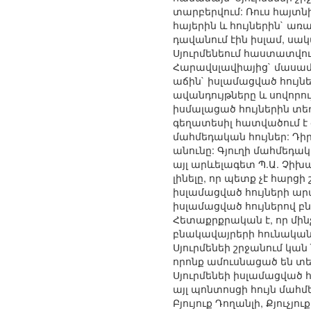
տարբերվում: Ռուս հայտն
հայերին և հույներին` ա
դավանում էին իսլամ, սա
Սյուրմենեում հաստատվում
Հարավսլավիայից` մասամբ
աճին` իսլամացված հույնե
ավանդույթները և սովորու
իսմալացած հույներին տեղ
գեղատեսիլ հատվածում է գ
մահմեդական հույներ: Դիր
անունը: Գյուղի մահմեդակա
այլ արևելագետ Պ.Ա. Չիխա
լինելը, որ պետք չէ հարց
իսլամացված հույների ար
իսլամացված հույներով բնա
Հետաքրքրական է, որ մինչ
բնակավայրերի հունական 
Սյուրմենեի շրջանում կա
որոնք ամուսնացած են տե
Սյուրմենեի իսլամացված 
այլ պոնտոսցի հույն մահ
Բյույուք Դողանլի, Քյուչ