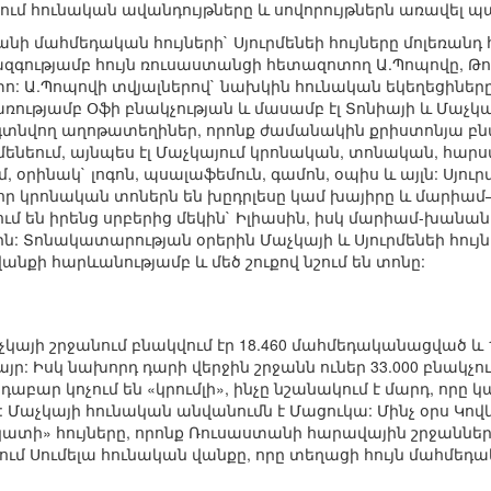
ւմ հունական ավանդույթները և սովորույթներն առավել 
անի մահմեդական հույների` Սյուրմենեի հույները մոլեռանդ
զգությամբ հույն ռուսաստանցի հետազոտող Ա.Պոպովը, Թ
ետո: Ա.Պոպովի տվյալներով` նախկին հունական եկեղեցիները
ռությամբ Օֆի բնակչության և մասամբ էլ Տոնիայի և Մաչկա
տնվող աղոթատեղիներ, որոնք ժամանակին քրիստոնյա բն
րմենեում, այնպես էլ Մաչկայում կրոնական, տոնական, հա
 օրինակ` լոգոն, պսալաֆեմուն, գամոն, օպիս և այլն: Սյուր
 կրոնական տոներն են խըդրլեսը կամ խայիրը և մարիամ–
մ են իրենց սրբերից մեկին` Իլիասին, իսկ մարիամ-խանան 
ն: Տոնակատարության օրերին Մաչկայի և Սյուրմենեի հու
նքի հարևանությամբ և մեծ շուքով նշում են տոնը:
յի շրջանում բնակվում էր 18.460 մահմեդականացված և 12.
ր: Իսկ նախորդ դարի վերջին շրջանն ուներ 33.000 բնակչութ
ար կոչում են «կրումլի», ինչը նշանակում է մարդ, որը կ
 Մաչկայի հունական անվանումն է Մացուկա: Մինչ օրս Կովկ
ատի» հույները, որոնք Ռուսաստանի հարավային շրջաններ
վում Սումելա հունական վանքը, որը տեղացի հույն մահմեդ