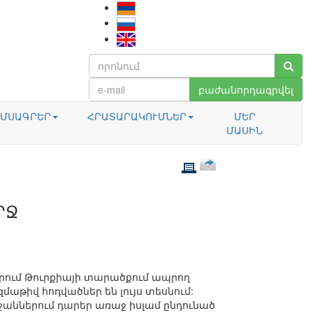
բաժանորդագրվել
ՄՍԱԳՐԵՐ
ՀՐԱՏԱՐԱԿՈՒՄՆԵՐ
ՄԵՐ
ՄԱՍԻՆ
ՐՋ
որում Թուրքիայի տարածքում ապրող
մաթիվ հոդվածներ են լույս տեսնում:
աններում դարեր առաջ իսլամ ընդունած