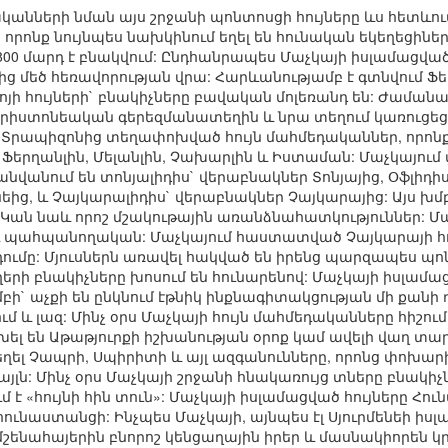
ականների նման այս շրջանի պոնտոսցի հույները ևս հետևու
 որոնք նույնպես նախկինում եղել են հունական եկեղեցինե
 800 մարդ է բնակվում: Ընդհանրապես Մաչկայի իսլամացվ
ցից մեծ հեռավորության վրա: Հարևանությամբ է գտնվում Ֆ
ոյի հույների` բնակիչները բավական մոլեռանդ են: Ժամանա
իստոնեական գերեզմանատեղին և նրա տեղում կառուցեցին 
 Տրապիզոնից տեղափոխված հույն մահմեդականներ, որոնք 
Ֆերղանլին, Մելանլին, Չախարլին և Իստաման: Մաչկայում 
վանում են տոնյալիդիս` վերաբնակներ Տոնյայից, Օֆլիդիս`
եից, և Չայկարալիդիս` վերաբնակներ Չայկարայից: Այս խմ
 Կան նաև որոշ մշակութային առանձնահատկություններ: 
 պահպանողական: Մաչկայում հաստատված Չայկարայի հույն
նդումը: Մյուսներն առավել հակված են իրենց պարզապես պ
ւղերի բնակիչները խոսում են հունարենով: Մաչկայի իսլամա
մբի` աչքի են ընկնում էթնիկ ինքնագիտակցության մի քանի
ռում և լազ: Մինչ օրս Մաչկայի հույն մահմեդականները հիշո
խել են Աթաթյուրքի իշխանության օրոք կամ ավելի վաղ տար
ղել Չապրի, Սպիրիտի և այլ ազգանունները, որոնց փոխարին
այլն: Մինչ օրս Մաչկայի շրջանի հնակառույց տները բնակիչն
է «հույնի հին տուն»: Մաչկայի իսլամացված հույները Հո
 հունաստանցի: Ինչպես Մաչկայի, այնպես էլ Սյուրմենեի իսլ
շենահայերին բնորոշ կենցաղային իրեր և մասնակիորեն կր