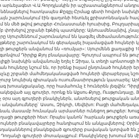
ի արևելագետ Վ.Ա.Գորդլևսկին իր աշխատանքներում անդրա
ռանձնացնելով հատկապես Քըզըլ-Ըրմաք գետի հովտի նախկին
կայն շարունակում էին գաղտնի հետևել քրիստոնեական հա
 են մեծ թվով թուրքեր Հունաստանի հյուսիսից, Բուլղարիա
 փոխելով շրջանի էթնիկ պատկերը: Այնուամենայնիվ, չնա
րը Սյուրմենեում շարունակում են կազմել մեծամասնություն
յթները շարունակում են գերակայել իսլամացված հույների 
ի թուրքերն անվանում են «ռումլար»: Սյուրմենե քաղաքից 1
տնվում Դիրլիք Քյոյ բնակավայրը: Գյուղում ապրում են թ
լիքի նախկին անվանումը եղել է Զիդա, և տեղի պոնտոսցի հո
ն հույները նշում են, որ իրենք իսլամ ընդունած հույների եր
չևը շրջանի մահմեդականացված հույների վերաբերյալ նշում
ի շուրջ նույնիսկ գիտական ուսումնասիորւթյուն կատարել:
ագ խոսակցականը, որը համահունչ է հուներեն լեզվին: Դիր
կեցված այլ գյուղեր, որոնք են Աքսու-Քյոյը, Ուսթյունդալը,
 օրս այդ գյուղերի բնակիչներն, անտեսելով թուրքական ան
անվանումները` Ասսու, Զիկոլի, Սեվեխո: Բացի մահմեդակ
ն նաև մասամբ հունական արմատներ ունեցող թուրքեր: Խոսք
ղացի թուրքերի հետ: Որպես կանոն՝ հարևան թուրքերն առ
հույների բնակավայրերը հանդիպում են անկլավներով: Օրի
մեդականներով բնակեցված գյուղերը բավական կտրված են շ
յուք Դողանլի գյուղերի մոտակայքում: Բնակիչները խոսում ե