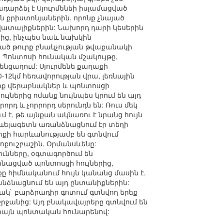
դարձել է Սյուրմենեի իսլամացված
 քրիստոնյաներին, որոնք չնայած
վատալիքներին: Նախորդ դարի կեսերին
յից, ինչպես նաև նախկին
յած թուրք բնակչության թվաքանակի
: Պոնտոսի հունական մշակույթը,
կենցաղում: Սյուրմենե քաղաքի
0-12կմ հեռավորության վրա, լեռնային
ուրք վերաբնակներ և պոնտոսցի
ւյներից ոմանք նույնպես կրում են այդ
րորդ և չորրորդ սերունդն են: Ռուս մեկ
 է, թե այնքան ակնառու է նրանց հույն
 Արևելագետն առանձնացնում էր տեղի
լիքի հարևանությամբ են գտնվում
 Յոքուշբաշին, Օրմանսևենը:
ունները, օգտագործում են
անացված պոնտոսցի հույներից,
ը հիմնականում հույն կանանց մասին է,
անձնացնում են այդ ընտանիքներին:
նակ` բարձրադիր գոտում գտնվող երեք
րջանից: Այդ բնակավայրերը գտնվում են
ն միայն պոնտական հունարենով: