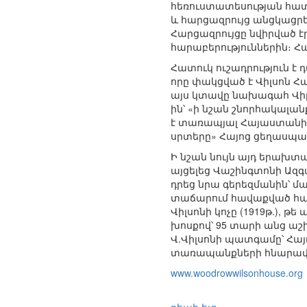
հեռուստատեսության հատ
և հարցազրույց անցկացրե
Հարցազրույցը նվիրված 
հարաբերություններին։ Հա
Հատուկ ուշադրություն է 
որը փակցված է Վիլսոն Հա
այս կտավը նախագահ Վիլսո
ին՝ «ի նշան շնորհակալա
է տառապյալ Հայաստանին 
սրտերը» Հայոց ցեղասպա
Ի նշան նույն այդ երախ
այցելեց Վաշինգտոնի Ազգ
դրեց նրա գերեզմանին՝ մ
տաճարում հավաքված հար
Վիլսոնի կոչը (1919թ.), 
խոսքով՝ 95 տարի անց աշ
Վ.Վիլսոնի պատգամը՝ Հա
տառապանքների հնարավո
www.woodrowwilsonhouse.org