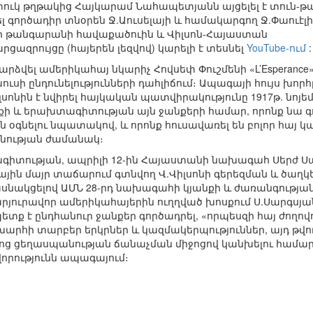
ուկ թղթակից Հայկարամ Նահապետյանն այցելել է տուն-
լ գործադիր տնօրեն Ջ.Աուսելայի և համակարգող Ջ.Փաուէլի
էր թանգարանի հավաքածուին և Վիլսոն-Հայաստան
րցազրույցը (հայերեն լեզվով) կարելի է տեսնել
YouTube-ում
:
դարձվել ամերիկահայ նկարիչ Հովսեփ Փուշմենի «L’Esperance
ուսի ընդունելությունների դահլիճում։ Ապագայի հույս խոր
նին է նվիրել հայկական պատվիրակությունը 1917թ. նոյեմ
նքի և երախտագիտության այն ջանքերի համար, որոնք նա գ
օգնելու նպատակով, և որոնք հուսավառել են բոլոր հայ 
նության ժամանակ։
տագիտության, ապրիլի 12-ին Հայաստանի նախագահ Սերժ Ս
ային մայր տաճարում գտնվող Վ.Վիլսոնի գերեզման և ծաղ
ասնակցելով ԱՄՆ 28-րդ նախագահի կյանքի և ժառանգությա
յուրավոր ամերիկահայերին ուղղված խոսքում Ս.Սարգս
թե պետք է ընդհանուր ջանքեր գործադրել, «որպեսզի հայ ժող
խարհի տարբեր երկրներ և կազմակերպություններ, այդ թվու
յոց ցեղասպանության ճանաչման միջոցով կանխելու համար
րությունն ապագայում։