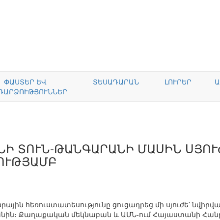
ՓԱՍՏԵՐ ԵՎ
ՏԵՍԱԴԱՐԱՆ
ԼՈՒՐԵՐ
Ա
ԴԱՐՁՈՒԹՅՈՒՆՆԵՐ
ՆԻ ՏՈՒՆ-ԹԱՆԳԱՐԱՆԻ ՄԱՍԻՆ ՍՅՈ
ՈՒԹՅԱՄԲ
ային հեռուստատեսությունը ցուցադրեց մի սյուժե՝ նվիրվ
անին։ Քաղաքական մեկնաբան և ԱՄՆ-ում Հայաստանի Հան