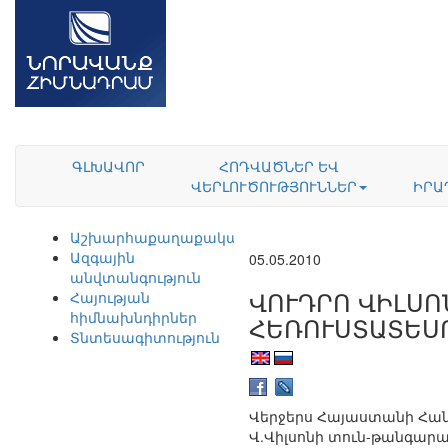
ԳԼԽԱՎՈՐ
ՀՈԴՎԱԾՆԵՐ ԵՎ
ՎԵՐԼՈՒԾՈՒԹՅՈՒՆՆԵՐ
ԻՐԱ
Աշխարհաքաղաքականություն
Ազգային
05.05.2010
անվտանգություն
ՎՈՒԴՐՈ ՎԻԼՍՈ
Հայության
հիմնախնդիրներ
ՀԵՌՈՒՍՏԱՏԵՍ
Տնտեսագիտություն
Վերջերս Հայաստանի Հանր
Վ.Վիլսոնի տուն-թանգար