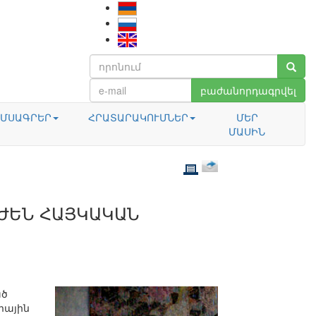
բաժանորդագրվել
ՄՍԱԳՐԵՐ
ՀՐԱՏԱՐԱԿՈՒՄՆԵՐ
ՄԵՐ
ՄԱՍԻՆ
ՒԺԵՆ ՀԱՅԿԱԿԱՆ
ած
րային