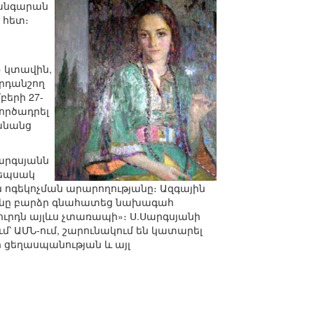
թանգարան
 հետ։
» կտավին,
հրդանշող
բերի 27-
ործադրել
կանանց
արգսյանն
կեպսակ
ն ոգեկոչման արարողությանը։ Ազգային
յանը բարձր գնահատեց նախագահ
ովուրդն այլևս չտառապի»։ Ս.Սարգսյանի
մ՝ ԱՄՆ-ում, շարունակում են կատարել
 ցեղասպանության և այլ