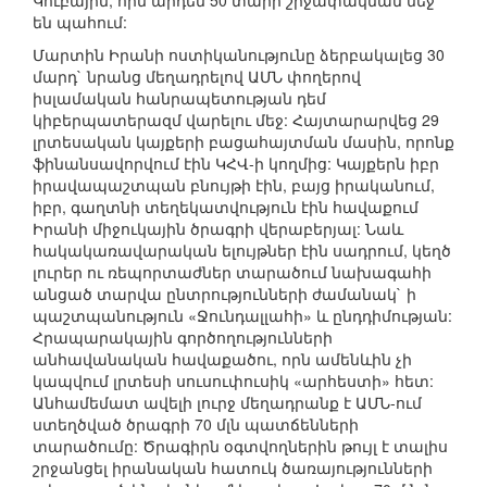
Կուբային, որն արդեն 50 տարի շրջափակման մեջ
են պահում:
Մարտին Իրանի ոստիկանությունը ձերբակալեց 30
մարդ` նրանց մեղադրելով ԱՄՆ փողերով
իսլամական հանրապետության դեմ
կիբերպատերազմ վարելու մեջ: Հայտարարվեց 29
լրտեսական կայքերի բացահայտման մասին, որոնք
ֆինանսավորվում էին ԿՀՎ-ի կողմից: Կայքերն իբր
իրավապաշտպան բնույթի էին, բայց իրականում,
իբր, գաղտնի տեղեկատվություն էին հավաքում
Իրանի միջուկային ծրագրի վերաբերյալ: Նաև
հակակառավարական ելույթներ էին սադրում, կեղծ
լուրեր ու ռեպորտաժներ տարածում նախագահի
անցած տարվա ընտրությունների ժամանակ` ի
պաշտպանություն «Ջունդալլահի» և ընդդիմության:
Հրապարակային գործողությունների
անհավանական հավաքածու, որն ամենևին չի
կապվում լրտեսի սուսուփուսիկ «արհեստի» հետ:
Անհամեմատ ավելի լուրջ մեղադրանք է ԱՄՆ-ում
ստեղծված ծրագրի 70 մլն պատճենների
տարածումը: Ծրագիրն օգտվողներին թույլ է տալիս
շրջանցել իրանական հատուկ ծառայությունների