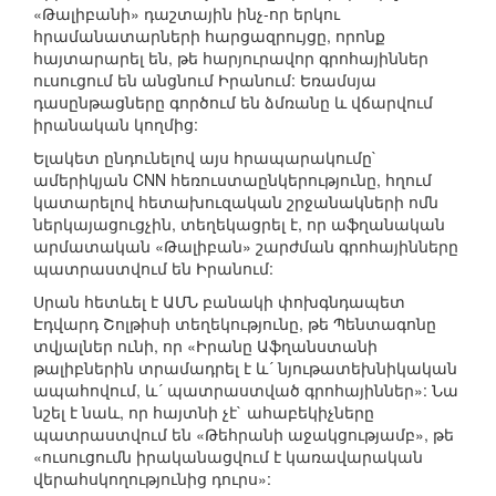
«Թալիբանի» դաշտային ինչ-որ երկու
հրամանատարների հարցազրույցը, որոնք
հայտարարել են, թե հարյուրավոր գրոհայիններ
ուսուցում են անցնում Իրանում: Եռամսյա
դասընթացները գործում են ձմռանը և վճարվում
իրանական կողմից:
Ելակետ ընդունելով այս հրապարակումը`
ամերիկյան CNN հեռուստաընկերությունը, հղում
կատարելով հետախուզական շրջանակների ոմն
ներկայացուցչին, տեղեկացրել է, որ աֆղանական
արմատական «Թալիբան» շարժման գրոհայինները
պատրաստվում են Իրանում:
Սրան հետևել է ԱՄՆ բանակի փոխգնդապետ
Էդվարդ Շոլթիսի տեղեկությունը, թե Պենտագոնը
տվյալներ ունի, որ «Իրանը Աֆղանստանի
թալիբներին տրամադրել է և´ նյութատեխնիկական
ապահովում, և´ պատրաստված գրոհայիններ»: Նա
նշել է նաև, որ հայտնի չէ` ահաբեկիչները
պատրաստվում են «Թեհրանի աջակցությամբ», թե
«ուսուցումն իրականացվում է կառավարական
վերահսկողությունից դուրս»: