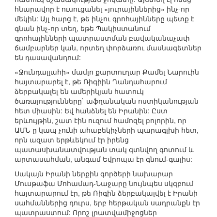
հնարավոր է ուսուցանել «յուրայիններից» ինչ-որ
մեկին: Այլ հարց է, թե ինչու գրոհայինները պետք է
գնան ինչ-որ տեղ, եթե Պակիստանում
գրոհայինների պատրաստման բավականաչափ
ճամբարներ կան, որտեղ փորձառու մասնագետներ
են դասավանդում:
«Ջունդալլահի» մամլո քարտուղար Քամել Նարուին
հայտարարել է, թե Ռիգիին Ղանդահարում
ձերբակալել են ամերիկյան հատուկ
ծառայությունները` աֆղանական ոստիկանության
հետ միասին: Եվ հանձնել են Իրանին: Ըստ
երևույթին, շատ էին ուզում համոզել բոլորին, որ
ԱՄՆ-ը կապ չունի ահաբեկիչների պարագլխի հետ,
որն ազատ երթևեկում էր իրենց
պատասխանատվության տակ գտնվող գոտում և
արտասահման, անգամ Եվրոպա էր գնում-գալիս:
Սակայն Իրանի ներքին գործերի նախարար
Մուսթաֆա Մոհամադ-Նաջարը նույնպես սկզբում
հայտարարում էր, թե Ռիգին ձերբակալվել է Իրանի
սահմաններից դուրս, երբ հերթական սադրանքն էր
պատրաստում: Որոշ լրատվամիջոցներ