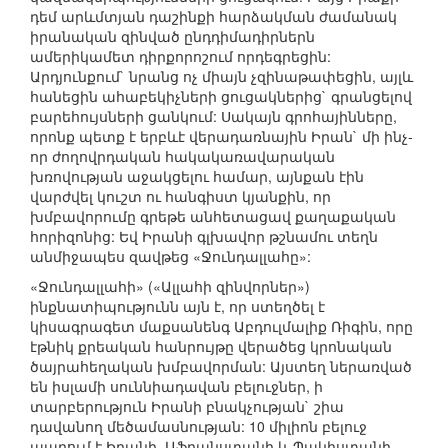
դեմ արևմտյան դաշինքի հարձակման ժամանակ
իրանական զինված ընդդիմադիրներն
ամերիկամետ դիրքորոշում որդեգրեցին:
Արդյունքում` նրանց ոչ միայն չզինաթափեցին, այլև
հանեցին ահաբեկիչների ցուցակներից` գրանցելով
բարեհույսների ցանկում: Սակայն գրոհայինները,
որոնք պետք է երբևէ վերադառնային Իրան` մի ինչ-
որ ժողովրդական հակակառավարական
խռովության աջակցելու համար, այնքան էին
վարժվել կուշտ ու հանգիստ կյանքին, որ
խմբավորումը գրեթե անհետացավ քաղաքական
հորիզոնից: Եվ Իրանի գլխավոր թշնամու տեղն
անմիջապես զավթեց «Ջունդալլահը»:
«Ջունդալլահի» («Ալլահի զինվորներ»)
ինքնատիպությունն այն է, որ ստեղծել է
կիսագրագետ մաքսանենգ Աբդուլմալիք Ռիգին, որը
էթնիկ քրեական հանրույթը վերածեց կրոնական
ծայրահեղական խմբավորման: Այստեղ ներառված
են իսլամի սուննիադավան բելուջներ, ի
տարբերություն Իրանի բնակչության` շիա
դավանող մեծամասնության: 10 միլիոն բելուջ
ապրում է Իրանի, Աֆղանստանի և Պակիստանի