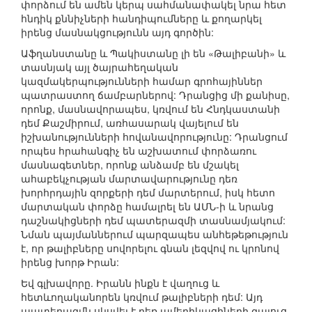
փորձում են ամեն կերպ սահմանափակել նրա հետ
հնդիկ քննիչների հանդիպումները և քողարկել
իրենց մասնակցությունն այդ գործին:
Աֆղանստանը և Պակիստանը լի են «Թալիբանի» և
տասնյակ այլ ծայրահեղական
կազմակերպությունների համար գրոհայիններ
պատրաստող ճամբարներով: Դրանցից մի քանիսը,
որոնք, մասնավորապես, կռվում են Հնդկաստանի
դեմ Քաշմիրում, առհասարակ վայելում են
իշխանությունների հովանավորությունը: Դրանցում
որպես հրահանգիչ են աշխատում փորձառու
մասնագետներ, որոնք անձամբ են մշակել
ահաբեկչության մարտավարությունը դեռ
խորհրդային զորքերի դեմ մարտերում, իսկ հետո
մարտական փորձը համալրել են ԱՄՆ-ի և նրանց
դաշնակիցների դեմ պատերազմի տասնամյակում:
Նման պայմաններում պարզապես անհեթեթություն
է, որ թալիբները սովորելու գնան լեզվով ու կրոնով
իրենց խորթ Իրան:
Եվ գլխավորը. Իրանն ինքն է վաղուց և
հետևողականորեն կռվում թալիբների դեմ: Այդ
պատերազմն սկսվել է դեռ ամերիկացիների գալուց