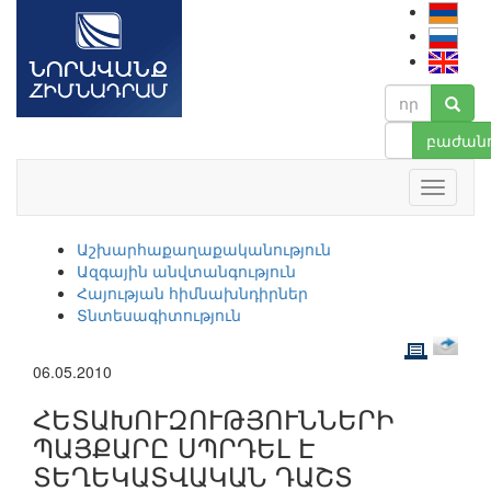
բաժանո
Աշխարհաքաղաքականություն
Ազգային անվտանգություն
Հայության հիմնախնդիրներ
Տնտեսագիտություն
06.05.2010
ՀԵՏԱԽՈՒԶՈՒԹՅՈՒՆՆԵՐԻ
ՊԱՅՔԱՐԸ ՍՊՐԴԵԼ Է
ՏԵՂԵԿԱՏՎԱԿԱՆ ԴԱՇՏ