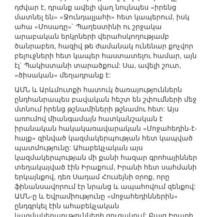
դժվար է, դրանք ավելի վաղ նույնպես «իրենց
մատնել են» «Ջունդալլահի» հետ կապերում, իսկ
ահա «Մոսադը»` Պաղեստինի ու շրջակա
արաբական երկրների վերահսկողությամբ
ծանրաբեռ, հազիվ թե ժամանակ ունենար քոչվոր
բելուջների հետ կապեր հաստատելու համար, այն
էլ` Պակիստանի տարածքում: Սա, ավելի շուտ,
«ծիսական» մեղադրանք է:
ԱՄՆ և Արևմուտքի հատուկ ծառայություններն
ընդհանրապես բավական հեշտ են շփումների մեջ
մտնում իրենց թշնամիների թշնամու հետ: Այս
առումով միանգամայն հատկանշական է
իրանական հակակառավարական «Մոջահեդին-է-
հալք» զինված կազմակերպության հետ կապված
պատմությունը: Ահաբեկչական այս
կազմակերպության մի քանի հազար գրոհայիններ
տեղակայված էին Իրաքում, Իրանի հետ սահմանի
երկայնքով, դեռ Սադամ Հուսեյնի օրոք, որը
ֆինանսավորում էր նրանց և ապահովում զենքով:
ԱՄՆ-ը և Եվրամիությունը «մոջահեդիններին»
ընդգրկել էին ահաբեկչական
կազմակերպությունների ցուցակում: Բայց Իրաքի