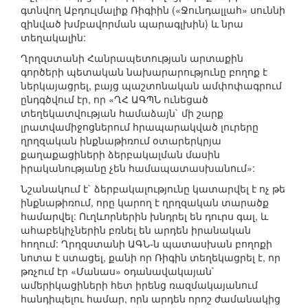
գտնվող Աբդուլմալիք Ռիգիին («Ջունդալլահ» սուննի
զինված խմբավորման պարագլխին) և նրա
տեղակալին:
Ղրղզստանի Հանրապետության արտաքին
գործերի պետական նախարարությունը բողոք է
ներկայացրել, բայց պաշտոնական ամփոփագրում
ընդգծվում էր, որ «ՂՀ ԱԳՊՆ ունեցած
տեղեկատվության համաձայն` մի շարք
լրատվամիջոցներում հրապարակված լուրերը
ղրղզական ինքնաթիռում օտարերկրյա
քաղաքացիների ձերբակալման մասին
իրականությանը չեն համապատասխանում»:
Նշանակում է` ձերբակալությունը կատարվել է ոչ թե
ինքնաթիռում, որը կարող է ղրղզական տարածք
համարվել: Ուղևորներին խնդրել են դուրս գալ, և
ահաբեկիչներին բռնել են արդեն իրանական
հողում: Ղրղզստանի ԱԳՆ-ն պատասխան բողոքի
նոտա է ստացել, քանի որ Ռիգին տեղեկացրել է, որ
թռչում էր «Մանաս» օդանավակայան`
ամերիկացիների հետ իրենց ռազմակայանում
հանդիպելու համար, որն արդեն որոշ ժամանակից