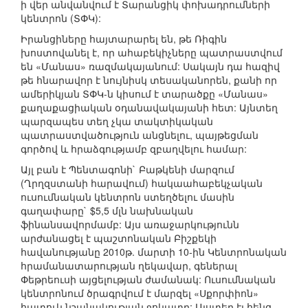
ի վեր անվանվում է Տարանցիկ փոխադրումների
կենտրոն (ՏՓԿ):
Իրանցիները հայտարարել են, թե Ռիգին
խոստովանել է, որ ահաբեկիչները պատրաստվում
են «Մանաս» ռազմակայանում: Սակայն դա հազիվ
թե հնարավոր է նույնիսկ տեսականորեն, քանի որ
ամերիկյան ՏՓԿ-ն կիսում է տարածքը «Մանաս»
քաղաքացիական օդանավակայանի հետ: Այնտեղ
պարզապես տեղ չկա տակտիկական
պատրաստվածություն անցնելու, պայթեցման
գործով և հրաձգությամբ զբաղվելու համար:
Այլ բան է Պենտագոնի` Բաթկենի մարզում
(Ղրղզստանի հարավում) հակաահաբեկչական
ուսումնական կենտրոն ստեղծելու մասին
գաղափարը` $5,5 մլն նախնական
ֆինանսավորմամբ: Այս առաջարկությունն
արժանացել է պաշտոնական Բիշքեկի
հավանությանը 2010թ. մարտի 10-ին Կենտրոնական
հրամանատարության ղեկավար, գեներալ
Փեթրեուսի այցելության ժամանակ: Ուսումնական
կենտրոնում ծրագրվում է մարզել «Սքորփիոն»
հատուկ նշանակության ջոկատը: Այստեղ էլ հենց