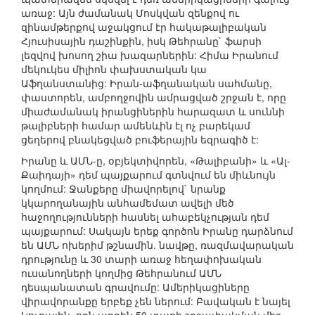
առաջ: Այն ժամանակ Մոսկվան զենքով ու
զինամթերքով աջակցում էր հակաթալիբական
Հյուսիսային դաշինքին, իսկ Թեհրանը` ֆարսի
լեզվով խոսող շիա խազարներին: Հիմա Իրանում
մեկուկես միլիոն փախստական կա
Աֆղանստանից: Իրան-աֆղանական սահմանը,
փաստորեն, ամբողջովին ամրացված շրջան է, որը
միաժամանակ իրանցիներին հարազատ և սուննի
թալիբների համար ամենևին էլ ոչ բարեկամ
ցեղերով բնակեցված բուֆերային եզրագիծ է:
Իրանը և ԱՄՆ-ը, օբյեկտիվորեն, «Թալիբանի» և «Ալ-
Քաիդայի» դեմ պայքարում գտնվում են միևնույն
կողմում: Ջանքերը միավորելով` նրանք
կկարողանային անհամեմատ ավելի մեծ
հաջողությունների հասնել ահաբեկչության դեմ
պայքարում: Սակայն երեք գործոն Իրանը դարձնում
են ԱՄՆ ոխերիմ թշնամին. նավթը, ռազմավարական
դրությունը և 30 տարի առաջ հեղափոխական
ուսանողների կողմից Թեհրանում ԱՄՆ
դեսպանատան գրավումը: Ամերիկացիները
վիրավորանքը երբեք չեն ներում: Բավական է նայել