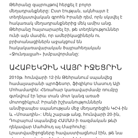
Թեհրանը զայրույթով հերքել է բոլոր
մեղադրանքները: Ըստ էության, ակնհայտ է
տեղեկատվական գրոհն Իրանի դեմ, որն սկսվել է
հակառակ մեղադրանքներից մեկ ամիս անց.
Թեհրանը հայտարարել էր, թե տեղեկություններ
ունի այն մասին, որ ամերիկացիներն ու
բրիտանացիներն աջակցում են
հակակառավարական ծայրահեղական
«Ջունդալլահ» խմբավորմանը:
ԱՀԱԲԵԿՉԻՆ ՎԱՅՐ ԻՋԵՑՐԻՆ
2010թ. հունվարի 12-ին Թեհրանում սպանվեց
համալսարանի պրոֆեսոր, ֆիզիկոս Մասուդ Ալի
Մոհամադին: Հեռահար կառավարմամբ ռումբը
գտնվում էր նրա տան մոտ կանգ առած
մոտոցիկլում: Իրանի իշխանություններն
անմիջապես սպանության մեջ մեղադրեցին ԿՀՎ-ին
և «Մոսադին»: Մեկ շաբաթ անց, հունվարի 20-ին,
Դուբայում սպանվեց ՀԱՄԱՍ-ի ռազմական թևի
ղեկավար Մահմուդ ալ-Մաբհուհը:
Լրատվամիջոցները հավաստիացնում էին, թե նա