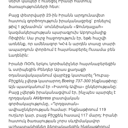
սերտ կապեր է ունեցել Իրանի հատուկ
ծառայությունների հետ:
Բայց փետրվարի 23-ին Իրանն արդյունավետ
հատուկ գործողություն իրականացրեց` բռնելով
թիվ 1 թշնամուն` սուննիական «Ջունդալլահ»
կազմակերպության պարագլուխ Աբդուլմալիք
Ռիգիին: Սա լուրջ հաջողություն էր, եթե հաշվի
առնենք, որ ամենազոր ԿՀՎ-ն արդեն տասը տարի
ապարդյուն փորձում է հայտնաբերել Ուսամա բեն
Լադենին:
Իրանի ՌՕՈւ երկու կործանիչներ հայտնաբերեցին
և ստիպեցին Բենդեր Աբաս քաղաքի
օդանավակայանում վայրէջք կատարել Դուբայ-
Բիշքեկ չվերթ կատարող
Boeing 737-300
ինքնաթիռը:
Այն պատկանում էր «Իստոկ-Ավիա» ընկերությանը:
Բայց չվերթն իրականացվում էր, ինչպես պարզել է
ղրղզական
АКИpress
լրատվական
գործակալությունը, «Ղրղզստան»
ավիաընկերության համար: Ինքնաթիռում 119
ուղևոր կար, բայց Բիշքեկ հասավ 117 մարդ: Իրանի
հատուկ ծառայության չորս սևդիմակավոր
աշխատակիցներ ձերբակալեցին ինքնաթիռում