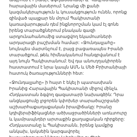
հարավային մասերում: Նրանք մի քանի
կազմակերպություն և կուսակցություն ունեն, որոնք
զինված պայքար են մղում Պակիստանի
կառավարության դեմ ինքնորոշման կամ էլ գոնե
իրենց տարածքներում բնական գազի
արդյունահանումից ստացվող եկամուտների
արդարացի բաշխման համար: «Ջունդալլահը»
նույնպես մարտնչում է, բայց բացառապես Իրանի
տարածքում, թեև հիմնականում հանգրվանում է
այդ նույն Պակիստանում: Եվ դա անուղղակիորեն
հաստատում է նրա կապն ԱՄՆ և Մեծ Բրիտանիայի
հատուկ ծառայությունների հետ:
«Ջունդալլահը» ի հայտ է եկել ի պատասխան
Իրանից Հարավային Պակիստանի միջով մինչև
Հնդկաստան ձգվող գազատարի նախագծին: Դրա
անցկացումը լրջորեն կփոխեր տարածաշրջանի
աշխարհաքաղաքական իրավիճակը: Իրանը
կդիվերսիֆիկացներ ածխաջրածինների առևտուրը
և կամրապնդեր արտաքին քաղաքական դիրքերը:
Հնդկաստանը և Պակիստանն, իրենց կամքից
անկախ, կսկսեին կարգավորել