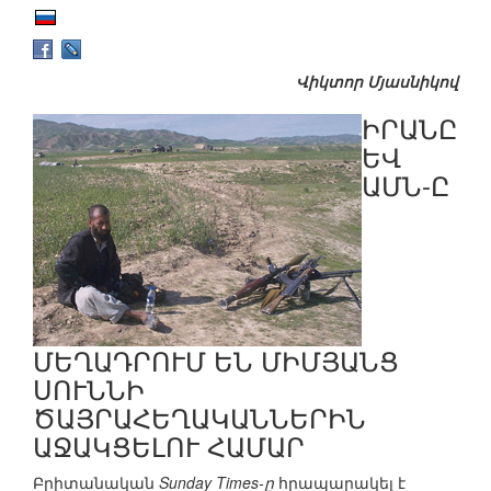
Վիկտոր Մյասնիկով
ԻՐԱՆԸ
ԵՎ
ԱՄՆ-Ը
ՄԵՂԱԴՐՈՒՄ ԵՆ ՄԻՄՅԱՆՑ
ՍՈՒՆՆԻ
ԾԱՅՐԱՀԵՂԱԿԱՆՆԵՐԻՆ
ԱՋԱԿՑԵԼՈՒ ՀԱՄԱՐ
Բրիտանական
Sunday Times-ը
հրապարակել է