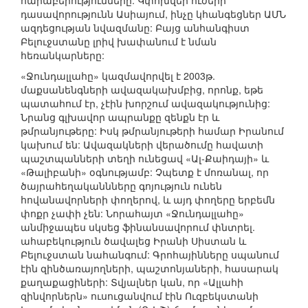
հարաբերությունները: Կփոխվեր ուժերի
դասավորությունն Ասիայում, ինչը կհանգեցներ ԱՄՆ
ազդեցության նվազմանը: Բայց անհանգիստ
Բելուջստանը լրիվ խափանում է նման
հեռանկարները:
«Ջունդալլահը» կազմավորվել է 2003թ.
մաքսանենգների ավազակախմբից, որոնք, եթե
պատահում էր, չէին խորշում ավազակությունից:
Նրանց գլխավոր ապրանքը զենքն էր և
թմրանյութերը: Իսկ թմրանյութերի համար Իրանում
կախում են: Ավազակների վերածումը հավատի
պաշտպանների տեղի ունեցավ «Ալ-Քաիդայի» և
«Թալիբանի» օգնությամբ: Չպետք է մոռանալ, որ
ծայրահեղականնները գոյություն ունեն
հովանավորների փողերով, և այդ փողերը երբեմն
փոքր չափի չեն: Նորահայտ «Ջունդալլահը»
անմիջապես սկսեց ֆինանսավորում փնտրել.
ահաբեկություն ծավալեց Իրանի Սիստան և
Բելուջստան նահանգում: Գրոհայինները սպանում
էին զինծառայողների, պաշտոնյաների, հասարակ
քաղաքացիների: Տվյալներ կան, որ «Ալլահի
զինվորներն» ուսուցանվում էին Ուզբեկստանի