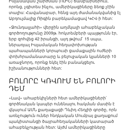
Իսլամական շարժման (ՈւԻՇ) ճամբարներում,
որոնց, չգիտես ինչու, ամերիկացիները ձեռք չէին
տալիս: Հավանաբար, հենց այդ ժամանակվանից էլ
Աբդուլմալիք Ռիգին բարեկամացավ ԿՀՎ-ի հետ:
«Ջունդալլահի» վերջին աղմկալի ահաբեկչական
գործողությունը 2009թ. հոկտեմբերի պայթյունն էր,
երբ զոհվեց 42 իրանցի, այդ թվում` 15 սպա,
ներառյալ Իսլամական հեղափոխության
պահապանների կորպուսի ցամաքային ուժերի
փոխհրամանատարը և բելուջական կլանների 10
առաջնորդ, որոնք եկել էին բանակցելու
իշխանությունների հետ:
ԲՈԼՈՐԸ ԿՌՎՈՒՄ ԵՆ ԲՈԼՈՐԻ
ԴԵՄ
«Լավ» ահաբեկիչների հետ ամերիկացիների`
գործնական կապեր ունենալու հակման մասին է
վկայում ԱՄՆ քաղաքացի Դևիդ Հեդլիի գործը, որն
առնչություն ուներ հնդկական Մումբայ քաղաքում
պակիստանցի ծայրահեղականների կատարած
ահաբեկչության հետ: Այժմ ամերիկացիները