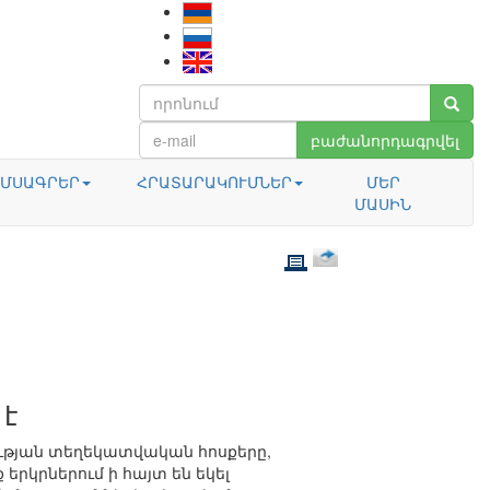
բաժանորդագրվել
ՄՍԱԳՐԵՐ
ՀՐԱՏԱՐԱԿՈՒՄՆԵՐ
ՄԵՐ
ՄԱՍԻՆ
 է
ության տեղեկատվական հոսքերը,
 երկրներում ի հայտ են եկել