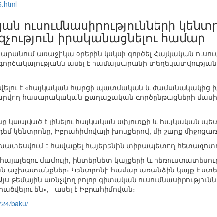
6.html
ան ուսումնասիրությունների կենտր
չություն իրականացնելու համար
րանում առաջիկա օրերին կսկսի գործել Հայկական ուսու
d գործակալությանն ասել է համալսարանի տեղեկատվությա
ղվելու է «հայկական հարցի պատմական և ժամանակակից խն
րվող հասարակական-քաղաքական գործընթացների մասին
ունը կապված է լինելու հայկական սփյուռքի և հայկական
 դեմ կենտրոնը, Իբրահիմովայի խոսքերով, մի շարք միջոցառ
ախատեսվում է հավաքել հայերենին տիրապետող հետազոտող
այալեզու մամուլի, ինտերնետ կայքերի և հեռուստատեսութ
 աշխատանքներ։ Կենտրոնի համար առանձին կայք է ստեղ
Այս թեմային առնչվող բոլոր գիտական ուսումնասիրությունն
ածվելու են»,– ասել է Իբրահիմովան։
/24/baku/