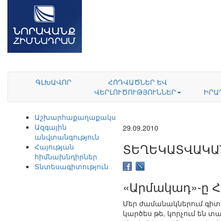
ԳԼԽԱՎՈՐ
ՀՈԴՎԱԾՆԵՐ ԵՎ
ՎԵՐԼՈՒԾՈՒԹՅՈՒՆՆԵՐ
ԻՐԱ
Աշխարհաքաղաքականություն
Ազգային
29.09.2010
անվտանգություն
ՏԵՂԵԿԱՏՎԱԿԱ
Հայության
հիմնախնդիրներ
Տնտեսագիտություն
«Արմակադ»-ը 
Մեր ժամանակներում գիտ
կարծես թե, կորչում են տա