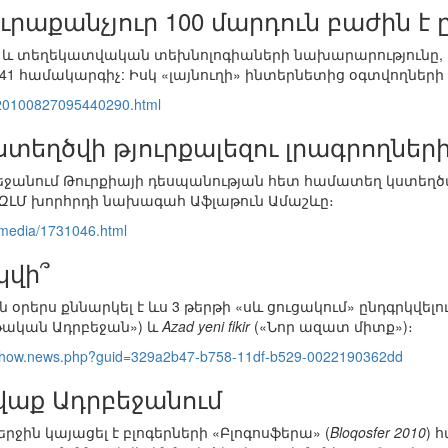
ւրաքանչյուր 100 մարդուն բաժին է
 և տեղեկատվական տեխնոլոգիաների նախարարությունը, Ադ
 41 համակարգիչ: Իսկ «լայնուղի» ինտերնետից օգտվողների թ
/20100827095440290.html
տեղծվի թյուրքալեզու լրագրողների
անում Թուրքիայի դեսպանության հետ համատեղ կստեղծվի թ
 ԶԼՄ խորհրդի նախագահ Աֆլաթուն Ամաշևը։
y/media/1731046.html
կվի՞
օրերս քննարկել է ևս 3 թերթի «սև ցուցակում» ընդգրկվելու
ական Ադրբեջան») և
Azad yeni fikir
(«Նոր ազատ միտք»)։
z/show.news.php?guid=329a2b47-b758-11df-b529-0022190362dd
վաք Ադրբեջանում
րջին կայացել է բլոգերների «Բլոգոսֆերա» (
Bloqosfer 2010
) 