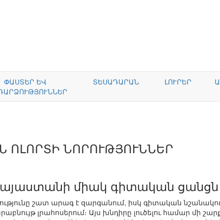
ՓԱՍՏԵՐ ԵՎ
ՏԵՍԱԴԱՐԱՆ
ԼՈՒՐԵՐ
Ա
ԴԱՐՁՈՒԹՅՈՒՆՆԵՐ
Ն ՈԼՈՐՏԻ ՆՈՐՈՒԹՅՈՒՆՆԵՐ
Հայաստանի միակ գիտական ցանցն
ությունը շատ արագ է զարգանում, իսկ գիտական նշանակ
րաբնույթ լրահոսերում։ Այս խնդիրը լուծելու համար մի շարք