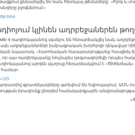
ացքում քննարկվել են նաև հետևյալ թեմաները. «Բլոգ և տա
խնդիրը բլոգներում»։
856.html
իոյում կլինեն ադրբեջաներեն թող
dio
4 ռադիոկայանով սկսելու են հեռարձակվել նաև ադրբե
աձայն ադրբեջաներենի խմբագրական խորհրդի ղեկավար Սի
նական նպատակ. «էստոնական հասարակությանը հասցնել ճ
լ, որ այս ռադիոկայանը նույնպես կօգտագործվի որպես հա
ն ռադիոկայանով արդեն վաղուց հեռարձակվում է «Ծիծեռն
 համար։
e=123
որպորատիվ գրասենյակները գտնվում են Եվրոպայում, ԱՄՆ-ու
ւթյան իրավունք ընդդեմ համակարգչային անվտանգությա
«