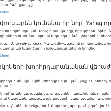
ն ու Բանգլադեշը:
9.html
ի փոխարեն կունենա իր նոր՝ Yahaq
նտերնետ որոնողական
Yahaq
համակարգը, որը կփոխարինի
G
գիաների ուսումնասիրման և զարգացման կենտրոնի տնօ
րություն
Google-ի, Yahoo-ի
և այլ միջազգային որոնողական 
արության և գործադիր իշխանությունների կողմից։
4.html
 երկրների խորհրդարանական վեհաժ
խորհրդարանական վեհաժողովը սեփական կայք է ստեղծել, որ
անում:
ներով՝ ռուսերեն, անգլերեն, թուրքերեն, ղազախերեն, ղրզզե
րդում կազմակերպության անդամների, կառուցվածքի և գործ
008թ. աշնանն Ադրբեջանում: Քարտուղարությունը գտնվում է