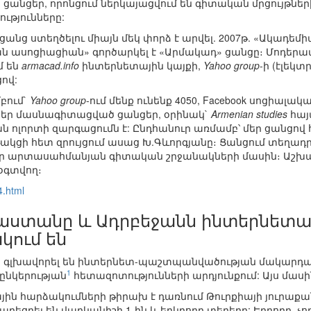
անցեր, որոնցում ներկայացվում են գիտական մրցույթների
ւթյունները:
նց ստեղծելու միայն մեկ փորձ է արվել. 2007թ. «Ակադե
 ասոցիացիան» գործարկել է «Արմակադ» ցանցը։ Մոդերատո
մ են
armacad.info
ինտերնետային կայքի,
Yahoo group
-ի (էլեկ
ով:
բում`
Yahoo group
-ում մենք ունենք 4050, Facebook սոցիալա
բեր մասնագիտացված ցանցեր, օրինակ`
Armenian studies
հայ
ոլորտի զարգացումն է: Ընդհանուր առմամբ՝ մեր ցանցով հե
ակցի հետ զրույցում ասաց Խ.Գևորգյանը։ Ցանցում տեղադրվո
եր արտասահմանյան գիտական շրջանակների մասին։ Աշխա
 օգտվող։
4.html
յաստանը և Ադրբեջանն ինտերնետ
կում են
ը գլխավորել են ինտերնետ-պաշտպանվածության մակարդ
1
ընկերության
հետազոտությունների արդյունքում: Այս մաս
յին հարձակումների թիրախ է դառնում Թուրքիայի յուրաքան
բաղեցրել են վարկանիշի 1-ին և երկրորդ տեղերը: Երրորդ, 