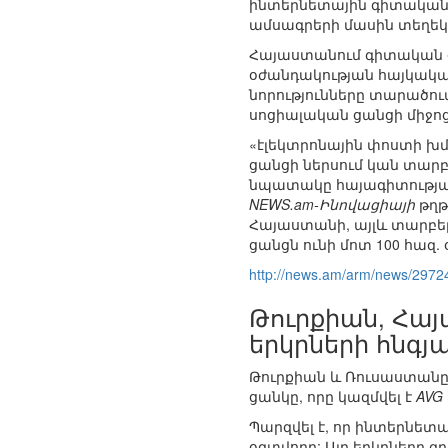
ինտերնետային գիտական ց
ամսագրերի մասին տեղեկո
Հայաստանում գիտական ցա
օժանդակության հայկական
նորությունները տարածու
սոցիալական ցանցի միջոց
«էլեկտրոնային փոստի խմ
ցանցի ներսում կան տար
նպատակը հայագիտության 
NEWS.am-Ինովացիայի
թղթ
Հայաստանի, այլև տարբ
ցանցն ունի մոտ 100 հազ.
http://news.am/arm/news/2972
Թուրքիան, Հա
երկրների հնգյա
Թուրքիան և Ռուսաստան
ցանկը, որը կազմվել է
AVG
Պարզվել է, որ ինտերնետա
օգտվողը: Այդ երկրները զ