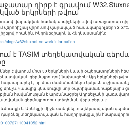
ջատար դիրք է գրավում W32.Stuxn
կված երկրների թվում
վիրուսով վարակված համակարգիչների թվով առաջատար դիր
մ վերոհիշյալ վիրուսով վարակված համակարգիչների 2.57%
 զիջելով Իրանին, Ինդոնեզիային և Հնդկաստանին:
ct/blogs/w32stuxnet-network-information
ում է TASIM տեղեկատվական գերմ
րը
ններ է վարում մոտ 30 երկրների կապի օպերատորների հետ
ատվական գերմայրուղու) նախագծին: Այդ երկրների թվում
 հայտարարել է, որ մոտ ժամանակներս կսկսեն աշխատանքն
 մինչև Կասպից կկառուցվի նոր օպտիկամանրաթելային ցանց
մբլեան հավանության է արժանացրել Ադրբեջանի կառավա
տվական գերմայրուղու ստեղծման վերաբերյալ:
մուտքի և Արևելքի միջև ստեղծել տեղեկատվական գերմա
 դարձնել տեղեկատվական և հաղորդակցային հնարավորութ
/20100727110941052.html