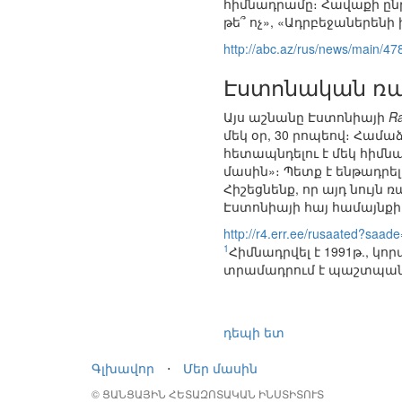
հիմնադրամը։ Հավաքի ընթ
թե՞ ոչ», «Ադրբեջաներենի 
http://abc.az/rus/news/main/47
Էստոնական ռադ
Այս աշնանը Էստոնիայի
Ra
մեկ օր, 30 րոպեով։ Համ
հետապնդելու է մեկ հիմ
մասին»։ Պետք է ենթադրե
Հիշեցնենք, որ այդ նույ
Էստոնիայի հայ համայնքի
http://r4.err.ee/rusaated?saad
1
Հիմնադրվել է 1991թ., կ
տրամադրում է պաշտպանո
դեպի ետ
Գլխավոր
⋅
Մեր մասին
© ՑԱՆՑԱՅԻՆ ՀԵՏԱԶՈՏԱԿԱՆ ԻՆՍՏԻՏՈՒՏ