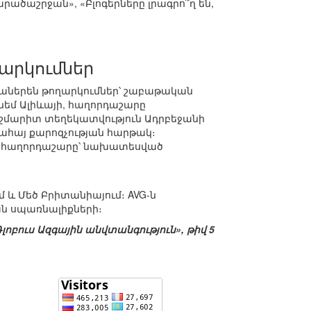
րածաշրջան», «Բլոգերները լրագրո՞ղ են,
արկումներ
ջաներեն թողարկումներ՝ շաբաթական
նեմ Ալիևայի, հաղորդաշարը
շմարիտ տեղեկատվություն Ադրբեջանի
կահայ քարոզչության հարթակ։
ակ» հաղորդաշարը՝ նախատեսված
մ և Մեծ Բրիտանիայում։ AVG-ն
ն սպառնալիքների։
Գլոբուս Ազգային անվտանգություն», թիվ 5