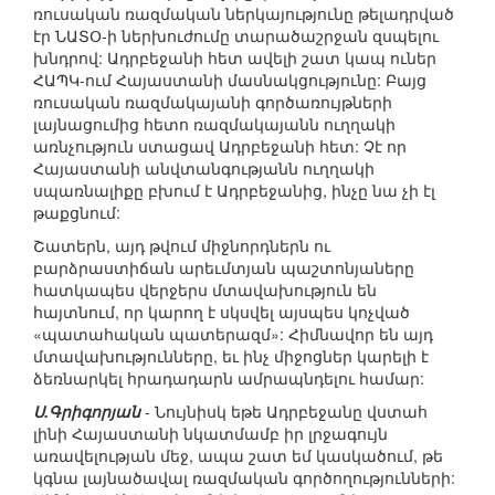
ռուսական ռազմական ներկայությունը թելադրված
էր ՆԱՏՕ-ի ներխուժումը տարածաշրջան զսպելու
խնդրով: Ադրբեջանի հետ ավելի շատ կապ ուներ
ՀԱՊԿ-ում Հայաստանի մասնակցությունը: Բայց
ռուսական ռազմակայանի գործառույթների
լայնացումից հետո ռազմակայանն ուղղակի
առնչություն ստացավ Ադրբեջանի հետ: Չէ որ
Հայաստանի անվտանգությանն ուղղակի
սպառնալիքը բխում է Ադրբեջանից, ինչը նա չի էլ
թաքցնում:
Շատերն, այդ թվում միջնորդներն ու
բարձրաստիճան արեւմտյան պաշտոնյաները
հատկապես վերջերս մտավախություն են
հայտնում, որ կարող է սկսվել այսպես կոչված
«պատահական պատերազմ»: Հիմնավոր են այդ
մտավախությունները, եւ ինչ միջոցներ կարելի է
ձեռնարկել հրադադարն ամրապնդելու համար:
Ս.Գրիգորյան
- Նույնիսկ եթե Ադրբեջանը վստահ
լինի Հայաստանի նկատմամբ իր լրջագույն
առավելության մեջ, ապա շատ եմ կասկածում, թե
կգնա լայնածավալ ռազմական գործողությունների: