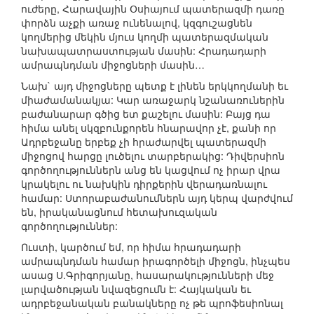
ուժերը, Հարավային Օսիայում պատերազմի դառը
փորձն աչքի առաջ ունենալով, կզգուշացնեն
կողմերից մեկին մյուս կողմի պատերազմական
նախապատրաստության մասին: Հրադադարի
ամրապնդման միջոցների մասին…
Նախ` այդ միջոցները պետք է լինեն երկկողմանի եւ
միաժամանակյա: Կար առաջարկ նշանառուներին
բաժանարար գծից ետ քաշելու մասին: Բայց դա
հիմա անել սկզբունքորեն հնարավոր չէ, քանի որ
Ադրբեջանը երբեք չի հրաժարվել պատերազմի
միջոցով հարցը լուծելու տարբերակից: Դիվերսիոն
գործողություններն անց են կացվում ոչ իրար վրա
կրակելու ու նախկին դիրքերին վերադառնալու
համար: Ստորաբաժանումներն այդ կերպ վարժվում
են, իրականացնում հետախուզական
գործողություններ:
Ուստի, կարծում եմ, որ հիմա հրադադարի
ամրապնդման համար իրագործելի միջոցն, ինչպես
ասաց Ս.Գրիգորյանը, հասարակությունների մեջ
լարվածության նվազեցումն է: Հայկական եւ
ադրբեջանական բանակները ոչ թե պրոֆեսիոնալ