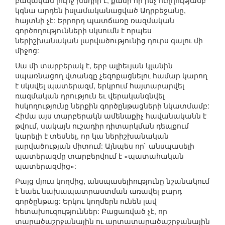
բավական լուրջ խնդիր է, քանի որ ինչ ուղղությամբ
կգնա արդեն իսլամականացված Ադրբեջանը,
հայտնի չէ: Երրորդ պատճառը ռազմական
գործողությունների սկսումն է որպես
ներիշխանական լարվածությունից դուրս գալու մի
միջոց:
Սա մի տարբերակ է, երբ ալիեւյան կլանին
սպառնացող վտանգը չեզոքացնելու համար կարող
է սկսվել պատերազմ, երկրում հայտարարվել
ռազմական դրություն եւ վերականգնվել
հսկողությունը ներքին գործընթացների նկատմամբ:
Հիմա այս տարբերակն ամենաքիչ հավանականն է
թվում, սակայն ուշադիր դիտարկման դեպքում
կարելի է տեսնել, որ կա ներիշխանական
լարվածության միտում: Այնպես որ` անսպասելի
պատերազմը տարբերվում է «պատահական
պատերազմից»:
Բայց մյուս կողմից, անսպասելիությունը նշանակում
է նաեւ նախապատրաստման առավել բարդ
գործընթաց: Երկու կողմերն ունեն լավ
հետախուզություններ: Բացառված չէ, որ
տարածաշրջանային ու արտատարածաշրջանային