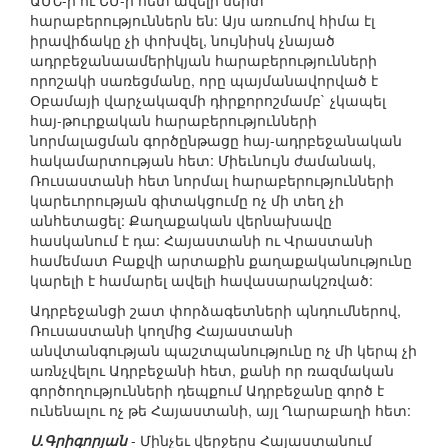
ԱՄՆ-ի ու ԵՄ-ի հետ ավելի սերտ
հարաբերություններն են: Այս առումով հիմա էլ
իրավիճակը չի փոխվել, նույնիսկ չնայած
ադրբեջանաամերիկյան հարաբերությունների
որոշակի սառեցմանը, որը պայմանավորված է
Օբամայի վարչակազմի դիրքորոշմամբ` չկապել
հայ-թուրքական հարաբերությունների
նորմալացման գործընթացը հայ-ադրբեջանական
հակամարտության հետ: Միեւնույն ժամանակ,
Ռուսաստանի հետ նորմալ հարաբերությունների
կարեւորության գիտակցումը ոչ մի տեղ չի
անհետացել: Քաղաքական վերնախավը
հասկանում է դա: Հայաստանի ու Վրաստանի
համեմատ Բաքվի արտաքին քաղաքականությունը
կարելի է համարել ավելի հավասարակշռված:
Ադրբեջանցի շատ փորձագետների պնդումներով,
Ռուսաստանի կողմից Հայաստանի
անվտանգության պաշտպանությունը ոչ մի կերպ չի
առնչվելու Ադրբեջանի հետ, քանի որ ռազմական
գործողությունների դեպքում Ադրբեջանը գործ է
ունենալու ոչ թե Հայաստանի, այլ Ղարաբաղի հետ:
Ս.Գրիգորյան
- Մինչեւ վերջերս Հայաստանում