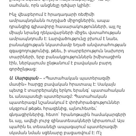
սահման, որն անցնելը դժվար կլինի:
Ինչ վեաբերում է հրադադարի ռեժիմի
ամրապնդմանն ուղղված միջոցներին, ապա
դրանցից գլխավորը հասարակությունների, այլ ոչ
միայն նրանց ղեկավարների միջեւ վստահության
ամրապնդումն է: Լարվածությունը բխում է նաեւ
բանակցության նկատմամբ եղած անվստահության
զգացողությունից, թեեւ, ի տարբերություն նախորդ
տարիների, երբ բանակցություններն իմիտացիոն
էին, ներկայումս ընթանում է բավական բարդ
գործընթաց:
Ս. Սարգսյան
– «Պատահական պատերազմի
մասին» հարցը բավական հրատապ է: Սակայն
պետք է տարբերակել երկու երանգ` պատահական
եւ անսպասելի պատերազմ: Պատահական
պատերազմ նշանակում է փոխհրաձգություններ
սկզբում թեթեւ հրազենից, այնուհետեւ`
գնդացիրներից, հետո` հրանոթային համակարգերի
եւ այլ, ավելի լուրջ զինատեսակների կիրառում: Այս
պահին եւ տեսանելի ապագայում պատերազմի
սկսման նման սցենարը բացառվում է: Ո’չ