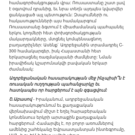
համագործակցության վրա: Ռուսաստանը շատ լավ
է օգտվում դրանից, եւ նրա տեղն այդպես կվարվեր
ցանկացած այլ պետություն: Զսպումների ու
հակասությունների այս համակարգում
Ռուսաստանը ձգտում է միաժամանակ պահպանել
երկու կողմերի հետ փոխգործակցության
մակարդակները, մտցնել կոմպենսացնող
բաղադրիչներ: Ասենք` Ադրբեջանին տրամադրել C-
300 համակարգեր, իսկ Հայաստանի հետ
երկարացնել ռազմակայանի ժամկետը: Նման
իրավիճակ կշարունակվի բավական երկար
ժամանակ:
Ադրբեջանական հասարակության մեջ ինչպիսի՞ն է
ռուսական ուղղության պահանջարկը եւ
հատկապես որ հարցերում է այն զգացվում:
Շ.Աբասով
- Իրականում, ադրբեջանական
հասարակությունում եւ քաղաքական
վերնախավում միշտ է եղել հարաբերական
կոնսենսուս երկրի արտաքին քաղաքական
հարցերում: Համարվել է, որ բոլոր առումներով
ամենից շահեկանը Եվրաատլանտյան ինտեգրումը,