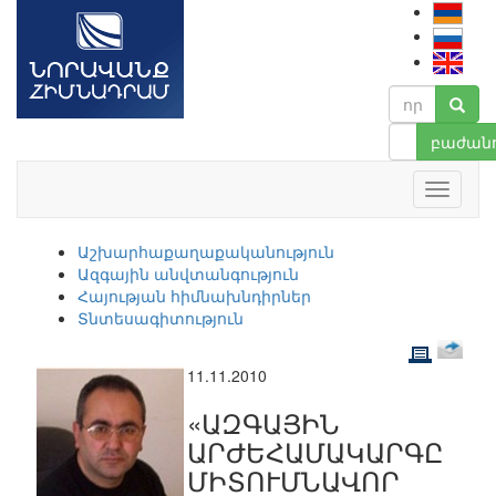
բաժանո
Աշխարհաքաղաքականություն
Ազգային անվտանգություն
Հայության հիմնախնդիրներ
Տնտեսագիտություն
11.11.2010
«ԱԶԳԱՅԻՆ
ԱՐԺԵՀԱՄԱԿԱՐԳԸ
ՄԻՏՈՒՄՆԱՎՈՐ