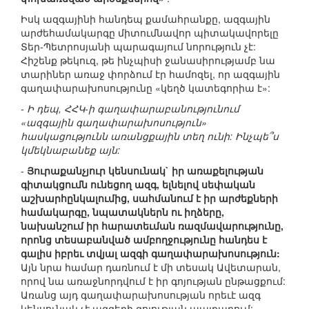
Իսկ ազգայինի հանդեպ քամահրանքը, ազգային
արժեհամակարգը միտումնավոր պիտակավորելը
Տեր-Պետրոսյանի պարագայում նորություն չէ:
Հիշենք թեկուզ, թե ինչպիսի ջանասիրությամբ նա
տարիներ առաջ փորձում էր համոզել, որ ազգային
գաղափարախոսությունը «կեղծ կատեգորիա է»:
- Ի դեպ, ՀՀԿ-ի գաղափարաբանությունում
«ազգային գաղափարախոսություն»
հասկացությունն առանցքային տեղ ունի: Ինչպե՞ս
կմեկնաբանեք այն:
-
Յուրաքանչյուր կենսունակ` իր առաքելության
գիտակցումն ունեցող ազգ, ելնելով սեփական
աշխարհընկալումից, սահմանում է իր արժեքների
համակարգը, նպատակներն ու իղձերը,
նախանշում իր հարատեւման ռազմավարությունը,
որոնց տեսաբանված ամբողջությունը հանդես է
գալիս իբրեւ տվյալ ազգի գաղափարախոսություն:
Այն նրա համար դառնում է մի տեսակ Ավետարան,
որով նա առաջնորդվում է իր գոյության ընթացքում:
Առանց այդ գաղափարախոսության որեւէ ազգ
կենսունակ չէ ազգերի գոյության պայքարում: