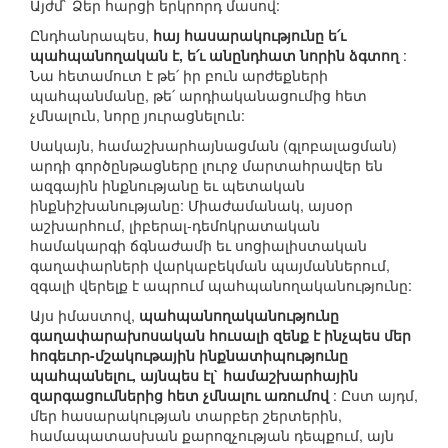
Այժմ` Ձեր հարցի երկրորդ մասով:
Ընդհանրապես,
հայ հասարակությունը ե՛ւ
պահպանողական է, ե՛ւ անընդհատ նորին ձգտող
:
Նա հետամուտ է թե՛ իր բուն արժեքների
պահպանմանը, թե՛ արդիականացումից հետ
չմնալուն, նորը յուրացնելուն:
Սակայն, համաշխարհայնացման (գլոբալացման)
արդի գործընթացները լուրջ մարտահրավեր են
ազգային ինքնությանը եւ պետական
ինքնիշխանությանը: Միաժամանակ, այսօր
աշխարհում, լիբերալ-դեմոկրատական
համակարգի ճգնաժամի եւ սոցիալիստական
գաղափարների վարկաբեկման պայմաններում,
զգալի վերելք է ապրում պահպանողականությունը:
Այս իմաստով,
պահպանողականությունը
գաղափարախոսական հուսալի զենք է ինչպես մեր
հոգեւոր-մշակութային ինքնատիպությունը
պահպանելու, այնպես էլ` համաշխարհային
զարգացումներից հետ չմնալու առումով
: Ըստ այդմ,
մեր հասարակության տարբեր շերտերին,
համապատասխան քարոզչության դեպքում, այն