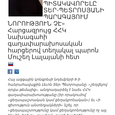
ՊԻՏԱԿԱՎՈՐԵԼԸ
ՏԵՐ-ՊԵՏՐՈՍՅԱՆԻ
ՊԱՐԱԳԱՅՈՒՄ
ՆՈՐՈՒԹՅՈՒՆ ՉԷ»
Հարցազրույց ՀՀԿ
նախագահի
գաղափարախոսական
հարցերով տեղակալ պարոն
Մուշեղ Լալայանի հետ
Հայ ազգային կոնգրեսի նոյեմբերի 9-ի
հանրահավաքին Լեւոն Տեր-Պետրոսյանը, «շեղվելով
օրվա թեմայից», անդրադարձել է նաեւ ՀՀԿ
գաղափարախոսությանը (իր որակումով`
«ցեղապաշտական կամ ցեղակրոնական») եւ «ի
գիտություն անտեղյակների» նշել, որ
«ցեղապաշտությունը կամ ցեղակրոնությունը ոչ այլ