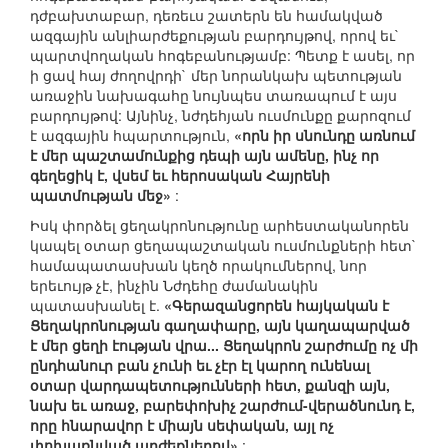
դժբախտաբար, դեռեւս շատերն են համակված
ազգային անլիարժեքության բարդույթով, որով եւ`
պարտվողական հոգեբանությամբ: Պետք է ասել, որ
ի ցավ հայ ժողովրդի` մեր նորանկախ պետության
առաջին նախագահը նույնպես տառապում է այս
բարդույթով: Այնինչ, նժդեհյան ուսմունքը քարոզում
է ազգային հպարտություն,
«որն իր սնունդը առնում
է մեր պաշտամունքից դեպի այն ամենը, ինչ որ
գեղեցիկ է, վսեմ եւ հերոսական Հայրենի
պատմության մեջ»
:
Իսկ փորձել ցեղակրոնությունը արհեստականորեն
կապել օտար ցեղապաշտական ուսմունքների հետ`
համապատասխան կեղծ որակումներով, նոր
երեւույթ չէ, ինչին Նժդեհը ժամանակին
պատասխանել է.
«Գերազանցորեն հայկական է
Ցեղակրոնության գաղափարը, այն կաղապարված
է մեր ցեղի էության վրա... Ցեղակրոն շարժումը ոչ մի
ընդհանուր բան չունի եւ չէր էլ կարող ունենալ
օտար վարդապետությունների հետ, քանզի այն,
նախ եւ առաջ, բարեփոխիչ շարժում-վերածնունդ է,
որը հնարավոր է միայն սեփական, այլ ոչ
փոխառնված արժեքներով»
: