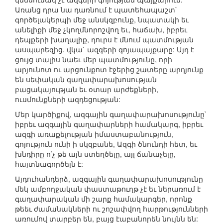
Առանց դրա նա դառնում է պատեհապաշտ`
գործելակերպի մեջ անսկզբունք, նպատակի եւ
անելիքի մեջ չկողմնորոշվող եւ, հաճախ, իբրեւ
դեպքերի խաղալիք, դուրս է մնում պատմության
ասպարեզից. վկա` ազգերի գոյապայքարը: Այդ է
ցույց տալիս նաեւ մեր պատմությունը, որի
արյունոտ ու արցունքոտ էջերից շատերը արդյունք
են սեփական գաղափարախոսության
բացակայության եւ օտար արժեքների,
ուսմունքների ազդեցության:
Մեր կարծիքով, ազգային գաղափարախոսությունը`
իբրեւ ազգային գաղափարների համակարգ, իբրեւ
ազգի առաքելության իմաստաբանություն,
գոյություն ունի ի սկզբանե, Ազգի ծնունդի հետ, եւ
խնդիրը ո՛չ թե այն ստեղծելը, այլ ճանաչելը,
հայտնագործելն է:
Այդուհանդերձ, ազգային գաղափարախոսությունը
մեկ ամբողջական փաստաթուղթ չէ եւ ներառում է
գաղափարական մի շարք համակարգեր, որոնք
թեեւ ժամանակների ու շոշափվող հարթությունների
առումով տարբեր են, բայց էաբանորեն նույնն են: