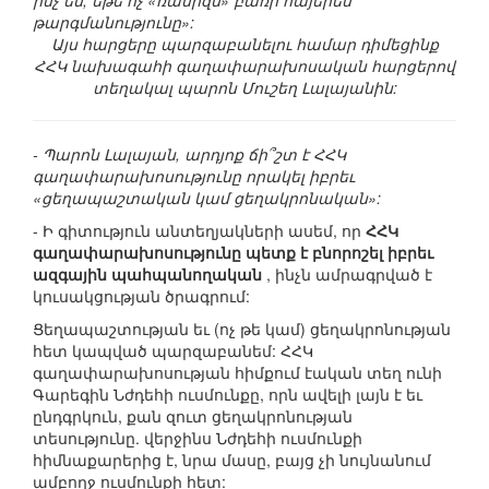
ինչ են, եթե ոչ «ռասիզմ» բառի հայերեն
թարգմանությունը»:
Այս հարցերը պարզաբանելու համար դիմեցինք
ՀՀԿ նախագահի գաղափարախոսական հարցերով
տեղակալ պարոն Մուշեղ Լալայանին:
- Պարոն Լալայան, արդյոք ճի՞շտ է ՀՀԿ
գաղափարախոսությունը որակել իբրեւ
«ցեղապաշտական կամ ցեղակրոնական»:
- Ի գիտություն անտեղյակների ասեմ, որ
ՀՀԿ
գաղափարախոսությունը պետք է բնորոշել իբրեւ
ազգային պահպանողական
, ինչն ամրագրված է
կուսակցության ծրագրում:
Ցեղապաշտության եւ (ոչ թե կամ) ցեղակրոնության
հետ կապված պարզաբանեմ: ՀՀԿ
գաղափարախոսության հիմքում էական տեղ ունի
Գարեգին Նժդեհի ուսմունքը, որն ավելի լայն է եւ
ընդգրկուն, քան զուտ ցեղակրոնության
տեսությունը. վերջինս Նժդեհի ուսմունքի
հիմնաքարերից է, նրա մասը, բայց չի նույնանում
ամբողջ ուսմունքի հետ: