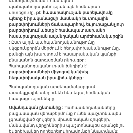
Հատկանշական է դասական
պահպանողականության այն հիմնարար
մոտեցումը, թե
հասարակության բարելավումը
պետք է իրականացվի մասնակի եւ փուլային
բարեփոխումների ճանապարհով, եւ յուրաքանչյուր
բարեփոխում պետք է համապատասխանի
հասարակության ավանդական արժեհամակարգին
: Ըստ այդմ, պահպանողականությունը
սկզբունքորեն մերժում է հեղափոխականությունը,
քանզի այն խախտում է հասարակական կյանքի
բնականոն զարգացման ընթացքը:
Պահպանողականության խնդիրն է`
բարեփոխումների միջոցով կանխել
հեղափոխական իրավիճակները
:
Պահպանողական արժեհամակարգում
առանցքային տեղ ունեն հետեւյալ հիմնական
հասկացությունները.
Ավանդական ընտանիք
: Պահպանողականները
բացասական վերաբերմունք ունեն պաշտոնապես
չգրանցված զույգերի, միասեռական զույգերի,
մանավանդ վերջիններիս պաշտոնապես գրանցելու
եւ երեխաներ որդեգրելու իրավունքի նկատմամբ: