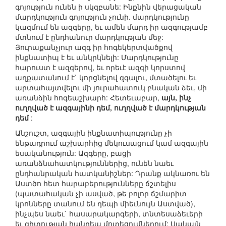
գոյություն ունեն ի սկզբանե: Ինքնին վերացական
մարդկություն գոյություն չունի. մարդկությունը
կազմում են ազգերը, եւ ամեն մարդ իր ազգությամբ
մտնում է ընդհանուր մարդկության մեջ:
Յուրաքանչյուր ազգ իր հոգեկերտվածքով
ինքնատիպ է եւ անկրկնելի: Մարդկությունը
հարուստ է ազգերով, եւ որեւէ ազգի կորստով
աղքատանում է` կորցնելով զգալու, մտածելու եւ
արտահայտվելու մի յուրահատուկ բնական ձեւ, մի
առանձին հոգեաշխարհ: Հետեւաբար,
այն, ինչ
ուղղված է ազգայինի դեմ, ուղղված է մարդկության
դեմ
:
Անշուշտ, ազգային ինքնատիպությունը չի
ենթադրում աշխարհից մեկուսացում կամ ազգային
եսականություն: Ազգերը, բացի
առանձնահատկություններից, ունեն նաեւ
ընդհանրական հատկանիշներ: Դրանք ակնառու են
Աստծո հետ հարաբերությունները ճշտելիս
(պատահական չի ասված, թե բոլոր ճշմարիտ
կրոնները տանում են դեպի միեւնույն Աստված),
ինչպես նաեւ` հասարակարգերի, տնտեսաձեւերի
եւ գիտության հանդեպ մոտեցումներում: Սակայն