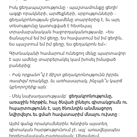
Իսկ ցեղապաշտությունը - պաշտամունքը ցեղի/
ազգի որակների, արժեքների, սրբությունների -
ցեղակրոնության ընդամենը տարրերից է, եւ այդ
տեսությունը կառուցված է հետեւյալ
տրամաբանական հաջորդականությամբ. «Ես
ճանաչում եմ իմ ցեղը, ես հավատում եմ իմ ցեղին,
ես պաշտում եմ իմ ցեղը, ես ցեղակրոն եմ»:
Գիտնականի համարում ունեցող մեկը պարտավոր
է այս ամենը տարբերակել կամ խոսել իմացած
բաներից:
- Իսկ որքանո՞վ է ճիշտ ցեղակրոնությունն իբրեւ
ռասիզմ որակելը, եւ առհասարակ, ինչպե՞ս կարճ
կբնորոշեիք այն:
- Մեկ նախադասությամբ`
ցեղակրոնությունը,
առաջին հերթին, հայ ծնված լինելու գիտակցումն ու
հպարտությունն է, այդ ծնունդին անմնացորդ
նվիրվելու եւ ցմահ հավատարիմ մնալու ուխտը
:
Այժմ գանք որակումներին: Խնդիրն այստեղ
գիտական հարթությունում չէ, այլ` առավելապես
հոգեբանական-բարոյական: Մեզանում,