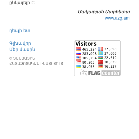
ընկալելի է:
Մակարյան Մարիետա
www.azg.am
դեպի ետ
Գլխավոր
⋅
Մեր մասին
© ՑԱՆՑԱՅԻՆ
ՀԵՏԱԶՈՏԱԿԱՆ ԻՆՍՏԻՏՈՒՏ