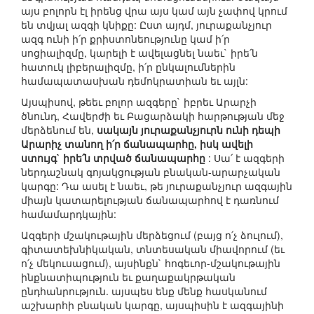
այս բոլորն էլ իրենց վրա այս կամ այն չափով կրում
են տվյալ ազգի կնիքը: Ըստ այդմ, յուրաքանչյուր
ազգ ունի ի՛ր քրիստոնեությունը կամ ի՛ր
սոցիալիզմը, կարելի է ավելացնել նաեւ` իրե՛ն
հատուկ լիբերալիզմը, ի՛ր ընկալումներին
համապատասխան դեմոկրատիան եւ այլն:
Այսպիսով, թեեւ բոլոր ազգերը` իբրեւ Արարչի
ծնունդ, Հավերժի եւ Բացարձակի հարթության մեջ
մերձենում են,
սակայն յուրաքանչյուրն ունի դեպի
Արարիչ տանող ի՛ր ճանապարհը, իսկ ավելի
ստույգ` իրե՛ն տրված ճանապարհը
: Սա՛ է ազգերի
ներդաշնակ գոյակցության բնական-արարչական
կարգը: Դա ասել է նաեւ, թե յուրաքանչյուր ազգային
միայն կատարելության ճանապարհով է դառնում
համամարդկային:
Ազգերի մշակութային մերձեցում (բայց ո՛չ ձուլում),
գիտատեխնիկական, տնտեսական միավորում (եւ
ո՛չ մեկուսացում), այսինքն` հոգեւոր-մշակութային
ինքնատիպություն եւ քաղաքակրթական
ընդհանրություն. այսպես ենք մենք հասկանում
աշխարհի բնական կարգը, այսպիսին է ազգայինի