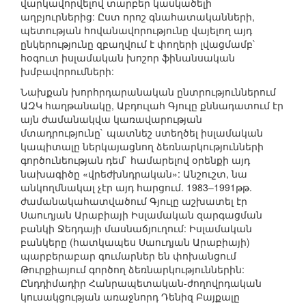
վարկավորվելով տարբեր կասկածելի
աղբյուրներից: Ըստ որոշ գնահատականների,
պետության հովանավորությունը վայելող այդ
ընկերությունը զբաղվում է փողերի լվացմամբ`
հօգուտ իսլամական խոշոր ֆինանսական
խմբավորումների:
Նախքան խորհրդարանական ընտրություններում
ԱԶԿ հաղթանակը, Աբդուլահ Գյուլը քննադատում էր
այն ժամանակվա կառավարության
մտադրությունը` պատնեշ ստեղծել իսլամական
կապիտալը ներկայացնող ձեռնարկությունների
գործունեության դեմ` համարելով օրենքի այդ
նախագիծը «վրեժխնդրական»: Անշուշտ, նա
անկողմնակալ չէր այդ հարցում. 1983–1991թթ.
ժամանակահատվածում Գյուլը աշխատել էր
Սաուդյան Արաբիայի Իսլամական զարգացման
բանկի Ջեդդայի մասնաճյուղում: Իսլամական
բանկերը (հատկապես Սաուդյան Արաբիայի)
պարբերաբար գումարներ են փոխանցում
Թուրքիայում գործող ձեռնարկություններին:
Ընդդիմադիր Հանրապետական-ժողովրդական
կուսակցության առաջնորդ Դենիզ Բայքալը