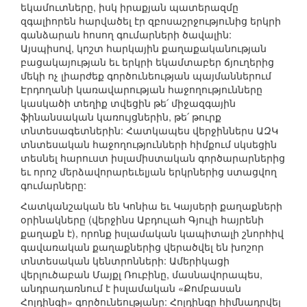
եկամուտները, իսկ իրաքյան պատերազմը
զգալիորեն հարվածել էր զբոսաշրջությունից երկրի
գանձարան հոսող գումարների ծավալին:
Այսպիսով, կոշտ հարկային քաղաքականության
բացակայության եւ երկրի եկամտաբեր ճյուղերից
մեկի ոչ լիարժեք գործունեության պայմաններում
Էրդողանի կառավարության հաջողությունները
կասկածի տեղիք տվեցին թե՛ միջազգային
ֆինանսական կառույցներին, թե՛ թուրք
տնտեսագետներին: Հատկապես վերջիններս ԱԶԿ
տնտեսական հաջողությունների հիմքում սկսեցին
տեսնել հարուստ իսլամիստական գործարարներից
եւ որոշ մերձավորարեւելյան երկրներից ստացվող
գումարները:
Հատկանշական են Կոնիա եւ Կայսերի քաղաքների
օրինակները (վերջինս Աբդուլահ Գյուլի հայրենի
քաղաքն է), որոնք իսլամական կապիտալի շնորհիվ
գավառական քաղաքներից վերածվել են խոշոր
տնտեսական կենտրոնների: Ամերիկացի
վերլուծաբան Մայքլ Ռուբինը, մասնավորապես,
անդրադառնում է իսլամական «Քոմբասան
Հոլդինգի» գործունեությանը: Հոլդինգը հիմնադրվել