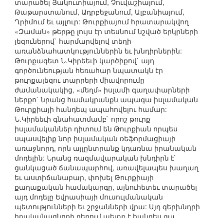
տարածել Յակուտիայում, Չուվաշիայում,
Թաթարստանում, Ադրբեջանում, Ալբանիայում,
Ղրիմում եւ այլուր: Թուրքիայում հրատարակվող
«Զաման» թերթը լույս էր տեսնում նշված երկրների
լեզուներով` հարմարվելով տեղի
առանձնահատկություններին եւ խնդիրներին:
Թուրքագետ Ն.Կիրեեւի կարծիքով` այդ
գործունեության հեռահար նպատակն էր
թուրքալեզու տարրերի միավորումը
ժամանակակից, «մեղմ» իսլամի գաղափարների
ներքո` նրանց համակրանքն ապագա իսլամական
Թուրքիայի հանդեպ ապահովելու համար:
Ն.Կիրեեւի գնահատմամբ` որոշ թուրք
իսլամականներ դիտում են Թուրքիան որպես
սպասվելիք նոր իսլամական ռեֆորմացիայի
առաջնորդ, որն այլընտրանք կդառնա իրանական
մոդելին: Նրանց ռազմավարական խնդիրն է`
ցանկացած ճանապարհով, առավելապես խաղաղ
եւ աստիճանաբար, փոխել Թուրքիայի
քաղաքական համակարգը, այնուհետեւ տարածել
այդ մոդելը Եվրասիայի մուսուլմանական
պետությունների եւ շրջանների վրա: Այդ գերխնդրի
իրականացնողի դերում պետք է հանդես գա