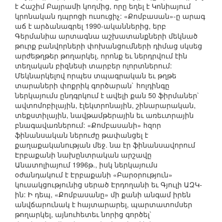
է Հաշիմ Բայրամի կողմից, որը եղել է Կոնիայում
կրոնական դպրոցի ուսուցիչ: «Քոմբասան»-ը արագ
աճ է արձանագրել 1990-ականներից, երբ
Գերմանիա արտագնա աշխատանքների մեկնած
թուրք բանվորների փոխանցումների դիմաց սկսեց
արժեթղթեր թողարկել, որոնք եւ ներդրվում էին
տեղական բիզնեսի տարբեր ոլորտներում:
Մեկնարկելով որպես տպագրական եւ թղթե
տարաների փոքրիկ գործարան` հոլդինգը
ներկայումս ընդգրկում է ավելի քան 50 ֆիրմաներ`
ավտոմոբիլային, էլեկտրոնային, շինարարական,
տեքստիլային, նավթամթերային եւ առեւտրային
բնագավառներում: «Քոմբասանի» հզոր
ֆինանսական ներուժը թափանցել է
քաղաքականության մեջ. նա էր ֆինանսավորում
Էրբաքանի նախընտրական արշավը
Անատոլիայում 1996թ., իսկ ներկայումս
օժանդակում է Էրբաքանի «Բարօրություն»
կուսակցությունից սերած Էրդողանի եւ Գյուլի ԱԶԿ-
ին: Ի դեպ, «Քոմբասանը» մի քանի անգամ իրեն
անվճարունակ է հայտարարել, պարտատոմսեր
թողարկել, այնուհետեւ նորից գործել`