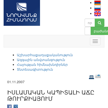
բաժանո
Աշխարհաքաղաքականություն
Ազգային անվտանգություն
Հայության հիմնախնդիրներ
Տնտեսագիտություն
01.11.2007
ԻՍԼԱՄԱԿԱՆ ԿԱՊԻՏԱԼԻ ԱՃԸ
ԹՈՒՐՔԻԱՅՈՒՄ