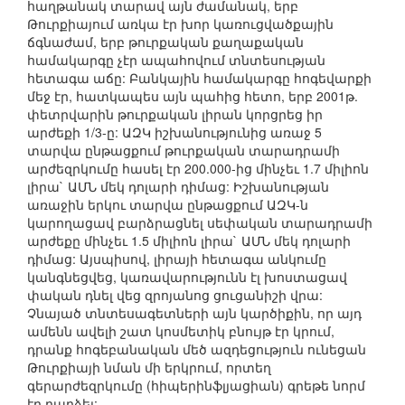
հաղթանակ տարավ այն ժամանակ, երբ
Թուրքիայում առկա էր խոր կառուցվածքային
ճգնաժամ, երբ թուրքական քաղաքական
համակարգը չէր ապահովում տնտեսության
հետագա աճը: Բանկային համակարգը հոգեվարքի
մեջ էր, հատկապես այն պահից հետո, երբ 2001թ.
փետրվարին թուրքական լիրան կորցրեց իր
արժեքի 1/3-ը: ԱԶԿ իշխանությունից առաջ 5
տարվա ընթացքում թուրքական տարադրամի
արժեզրկումը հասել էր 200.000-ից մինչեւ 1.7 միլիոն
լիրա` ԱՄՆ մեկ դոլարի դիմաց: Իշխանության
առաջին երկու տարվա ընթացքում ԱԶԿ-ն
կարողացավ բարձրացնել սեփական տարադրամի
արժեքը մինչեւ 1.5 միլիոն լիրա` ԱՄՆ մեկ դոլարի
դիմաց: Այսպիսով, լիրայի հետագա անկումը
կանգնեցվեց, կառավարությունն էլ խոստացավ
փական դնել վեց զրոյանոց ցուցանիշի վրա:
Չնայած տնտեսագետների այն կարծիքին, որ այդ
ամենն ավելի շատ կոսմետիկ բնույթ էր կրում,
դրանք հոգեբանական մեծ ազդեցություն ունեցան
Թուրքիայի նման մի երկրում, որտեղ
գերարժեզրկումը (հիպերինֆլյացիան) գրեթե նորմ
էր դարձել: