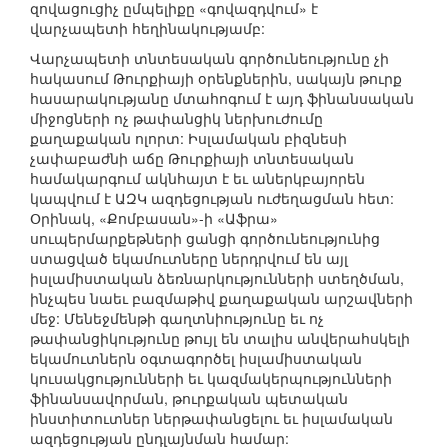
զովացուցիչ ըմպելիքը «գովազդվում» է
վարչապետի հեղինակությամբ:
Վարչապետի տնտեսական գործունեությունը չի
հակասում Թուրքիայի օրենքներին, սակայն թուրք
հասարակությանը մտահոգում է այդ ֆինանսական
միջոցների ոչ թափանցիկ ներխուժումը
քաղաքական ոլորտ: Իսլամական բիզնեսի
չափաբաժնի աճը Թուրքիայի տնտեսական
համակարգում ակնհայտ է եւ աներկբայորեն
կապվում է ԱԶԿ ազդեցության ուժեղացման հետ:
Օրինակ, «Քոմբասան»-ի «Աֆրա»
սուպերմարքեթների ցանցի գործունեությունից
ստացված եկամուտները ներդրվում են այլ
իսլամիստական ձեռնարկությունների ստեղծման,
ինչպես նաեւ բազմաթիվ քաղաքական արշավների
մեջ: Մենեջմենթի գաղտնիությունը եւ ոչ
թափանցիկությունը թույլ են տալիս անվերահսկելի
եկամուտներն օգտագործել իսլամիստական
կուսակցությունների եւ կազմակերպությունների
ֆինանսավորման, թուրքական պետական
ինստիտուտներ ներթափանցելու եւ իսլամական
ազդեցության ընդլայնման համար: