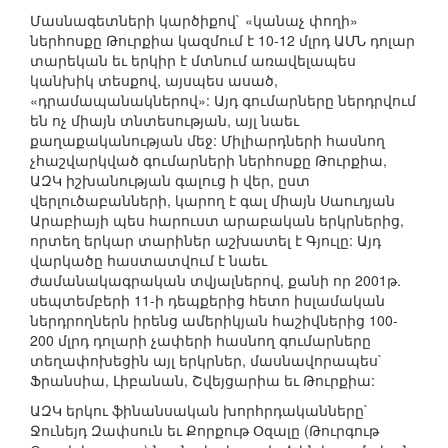
Մասնագետների կարծիքով` «կանաչ փողի»
ներհոսքը Թուրքիա կազմում է 10-12 մլրդ ԱՄՆ դոլար
տարեկան եւ երկիր է մտնում առավելապես
կանխիկ տեսքով, այսպես ասած,
«դրամապանակներով»: Այդ գումարները ներդրվում
են ոչ միայն տնտեսության, այլ նաեւ
քաղաքականության մեջ: Միլիարդների հասնող
չհաշվարկված գումարների ներհոսքը Թուրքիա,
ԱԶԿ իշխանության գալուց ի վեր, ըստ
վերլուծաբանների, կարող է գալ միայն Սաուդյան
Արաբիայի պես հարուստ արաբական երկրներից,
որտեղ երկար տարիներ աշխատել է Գյուլը: Այդ
վարկածը հաստատվում է նաեւ
ժամանակագրական տվյալներով, քանի որ 2001թ.
սեպտեմբերի 11-ի դեպքերից հետո իսլամական
ներդրողներն իրենց ամերիկյան հաշիվներից 100-
200 մլրդ դոլարի չափերի հասնող գումարները
տեղափոխեցին այլ երկրներ, մասնավորապես`
Ֆրանսիա, Լիբանան, Շվեյցարիա եւ Թուրքիա:
ԱԶԿ երկու ֆինանսական խորհրդականները`
Ջունեյդ Զափսուն եւ Քորքութ Օզալը (Թուրգութ