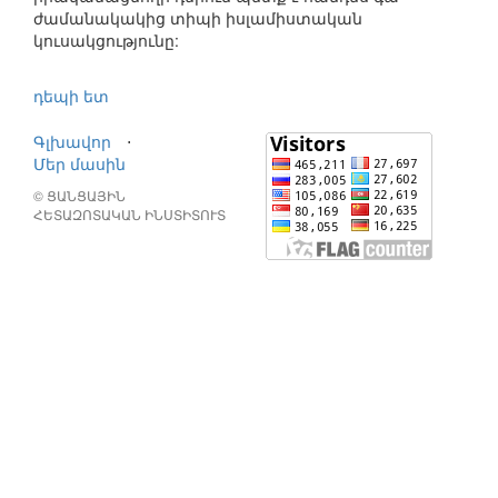
ժամանակակից տիպի իսլամիստական
կուսակցությունը:
դեպի ետ
Գլխավոր
⋅
Մեր մասին
© ՑԱՆՑԱՅԻՆ
ՀԵՏԱԶՈՏԱԿԱՆ ԻՆՍՏԻՏՈՒՏ