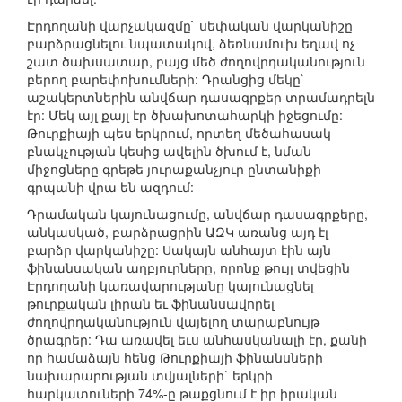
Էրդողանի վարչակազմը` սեփական վարկանիշը
բարձրացնելու նպատակով, ձեռնամուխ եղավ ոչ
շատ ծախսատար, բայց մեծ ժողովրդականություն
բերող բարեփոխումների: Դրանցից մեկը`
աշակերտներին անվճար դասագրքեր տրամադրելն
էր: Մեկ այլ քայլ էր ծխախոտահարկի իջեցումը:
Թուրքիայի պես երկրում, որտեղ մեծահասակ
բնակչության կեսից ավելին ծխում է, նման
միջոցները գրեթե յուրաքանչյուր ընտանիքի
գրպանի վրա են ազդում:
Դրամական կայունացումը, անվճար դասագրքերը,
անկասկած, բարձրացրին ԱԶԿ առանց այդ էլ
բարձր վարկանիշը: Սակայն անհայտ էին այն
ֆինանսական աղբյուրները, որոնք թույլ տվեցին
Էրդողանի կառավարությանը կայունացնել
թուրքական լիրան եւ ֆինանսավորել
ժողովրդականություն վայելող տարաբնույթ
ծրագրեր: Դա առավել եւս անհասկանալի էր, քանի
որ համաձայն հենց Թուրքիայի ֆինանսների
նախարարության տվյալների` երկրի
հարկատուների 74%-ը թաքցնում է իր իրական