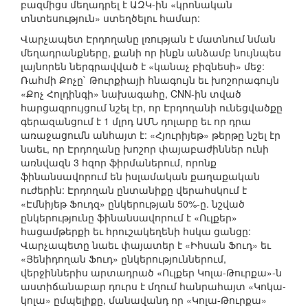
բազմիցս մեղադրել է ԱԶԿ-ին «կրոնական
տնտեսություն» ստեղծելու համար:
Վարչապետ Էրդողանը լռության է մատնում նման
մեղադրանքները, քանի որ ինքն անձամբ նույնպես
լայնորեն ներգրավված է «կանաչ բիզնեսի» մեջ:
Ռահմի Քոչը` Թուրքիայի հնագույն եւ խոշորագույն
«Քոչ Հոլդինգի» նախագահը, CNN-ին տված
հարցազրույցում նշել էր, որ Էրդողանի ունեցվածքը
գերազանցում է 1 մլրդ ԱՄՆ դոլարը եւ որ դրա
առաջացումն անհայտ է: «Հյուրիյեթ» թերթը նշել էր
նաեւ, որ Էրդողանը խոշոր փայաբաժիններ ունի
առնվազն 3 հզոր ֆիրմաներում, որոնք
ֆինանսավորում են իսլամական քաղաքական
ուժերին: Էրդողան ընտանիքը վերահսկում է
«Էմնիյեթ Ֆուդզ» ընկերության 50%-ը. նշված
ընկերությունը ֆինանսավորում է «Ուլքեր»
հացամթերքի եւ հրուշակեղենի հսկա ցանցը:
Վարչապետը նաեւ փայատեր է «Իհսան Ֆուդ» եւ
«Յենիդողան Ֆուդ» ընկերություններում,
վերջիններիս արտադրած «Ուլքեր Կոլա-Թուրքա»-ն
աստիճանաբար դուրս է մղում հանրահայտ «Կոկա-
կոլա» ըմպելիքը, մանավանդ որ «Կոլա-Թուրքա»