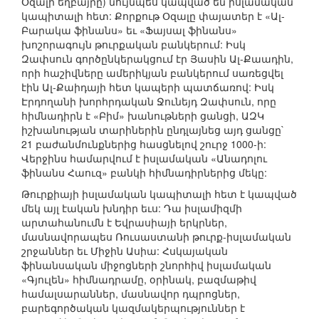
Օզալի եղբայրը) նույնպես կապված են իսլամական
կապիտալի հետ: Քորքութ Օզալը փայատեր է «Ալ-
Բարակա ֆինանս» եւ «Ֆայսալ ֆինանս»
խոշորագույն թուրքական բանկերում: Իսկ
Զափսուն գործընկերակցում էր Յասին Ալ-Քաադին,
որի հաշիվները ամերիկյան բանկերում սառեցվել
էին Ալ-Քաիդայի հետ կապերի պատճառով: Իսկ
Էրդողանի խորհրդական Ջունեյդ Զափսուն, որը
հիմնադիրն է «Բիմ» խանութների ցանցի, ԱԶԿ
իշխանության տարիներին ընդլայնեց այդ ցանցը`
21 բաժանմունքներից հասցնելով շուրջ 1000-ի:
Վերջինս համարվում է իսլամական «Անադոլու
ֆինանս Հաուզ» բանկի հիմնադիրներից մեկը:
Թուրքիայի իսլամական կապիտալի հետ է կապված
մեկ այլ էական խնդիր եւս: Դա իսլամիզմի
արտահանումն է Եվրասիայի երկրներ,
մասնավորապես Ռուսաստանի թուրք-իսլամական
շրջաններ եւ Միջին Ասիա: Հսկայական
ֆինանսական միջոցների շնորհիվ իսլամական
«Գյուլեն» հիմնադրամը, օրինակ, բազմաթիվ
համալսարաններ, մասնավոր դպրոցներ,
բարեգործական կազմակերպություններ է