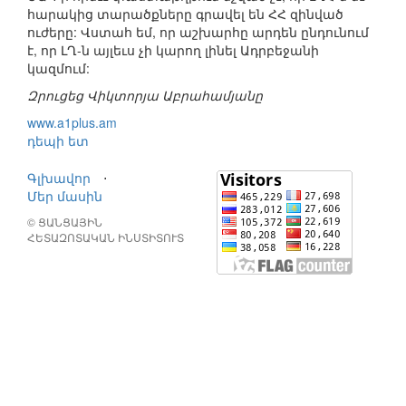
հարակից տարածքները գրավել են ՀՀ զինված
ուժերը: Վստահ եմ, որ աշխարհը արդեն ընդունում
է, որ ԼՂ-ն այլեւս չի կարող լինել Ադրբեջանի
կազմում:
Զրուցեց Վիկտորյա Աբրահամյանը
www.a1plus.am
դեպի ետ
Գլխավոր
⋅
Մեր մասին
© ՑԱՆՑԱՅԻՆ
ՀԵՏԱԶՈՏԱԿԱՆ ԻՆՍՏԻՏՈՒՏ