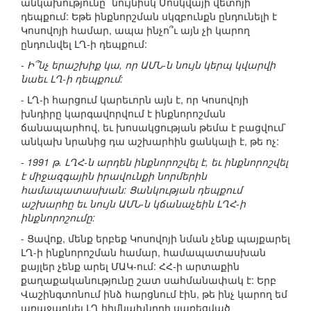
անկախությունը` նույնիսկ Մոսկվայի վետոյի
դեպքում: Եթե ինքնորշման սկզբունքն ընդունելի է
Կոսովոյի համար, ապա ինչո՞ւ այն չի կարող
ընդունվել ԼՂ-ի դեպքում:
- Ի՞նչ երաշխիք կա, որ ԱՄՆ-ն նույն կերպ կվարվի
նաեւ ԼՂ-ի դեպքում:
- ԼՂ-ի հարցում կարեւորն այն է, որ Կոսովոյի
խնդիրը կարգավորվում է ինքնորոշման
ճանապարհով, եւ խոսակցության թեմա է բացվում`
անկախ նրանից դա աշխարհին ցանկալի է, թե ոչ:
- 1991 թ. ԼՂՀ-ն արդեն ինքնորոշվել է, եւ ինքնորոշվել
է միջազգային իրավունքի նորմերին
համապատասխան: Ցանկության դեպքում
աշխարհը եւ նույն ԱՄՆ-ն կճանաչեին ԼՂՀ-ի
ինքնորոշումը:
- Ցավոք, մենք երբեք Կոսովոյի նման չենք պայքարել
ԼՂ-ի ինքնորոշման համար, համապատասխան
քայլեր չենք արել ՄԱԿ-ում: ՀՀ-ի արտաքին
քաղաքականությունը շատ սահմանափակ է: Երբ
Վաշինգտոնում ինձ հարցնում էին, թե ինչ կարող եմ
առաջարկել ԼՂ հիմնախնդրի սառեցված