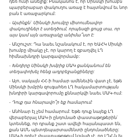
դեռ ունի անելիք: Բնականոն է, որ Մինսկի խումբն
պարբերաբար փակուղու առաջ է հայտնվում եւ նոր
բան է առաջարկում:
- Այսինքն` Մինսկի խումբը միտումնավոր
փակուղիներ է ստեղծում, որպեսզի ցույց տա, որ
այս կամ այն առաջակը անիմա՞ստ է:
- Անշուշտ: Դա նաեւ նշանակում է, որ ԵԱՀԿ Միսկի
խումբը միակը չէ, որ կարող է զբաղվել ԼՂ
հիմնախնդրի կարգավորմամբ:
- Խնդիրը Մինսկի խմբից ՄԱԿ ցանկանում են
տեղափոխել հենց ադրբեջանցիները:
- Այո, սակայն ՀՀ-ի համար ամենեւին վատ չէ, եթե
Մինսկի խմբին զուգահեռ ԼՂ հակամարտության
խնդիրի կարգավորումը քննարկվի նաեւ ՄԱԿ-ում:
- Դուք դա հնարավո՞ր եք համարում:
- Անհնար էլ չեմ համարում: Եթե դուք նայեք ԼՂ
վերաբերյալ ՄԱԿ-ի ընդունած փաստաթղթերին`
կտեսնեք, որ դրանք շատ ավելի հայանպաստ են,
քան ԱՄՆ պետդեպարտամենտի ընդունածները:
ՄԱԿ-ի որեւէ փաստաթղթում նշված չէ, որ ԼՂՀ-ն եւ