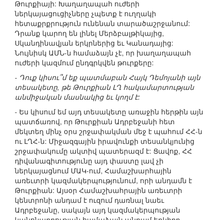
Թուրքիայի: Խաղաղապահ ուժերի
ներկայացուցիչները չպետք է ուղղակի
հետաքրքրություն ունենան տարածաշրջանում:
Դրանք կարող են լինել Մերձբալթիկայից,
Սկանդինավյան երկրներից եւ Կանադայից:
Նույնիսկ ԱՄՆ-ն համաձայն չէ, որ խաղաղապահ
ուժերի կազմում ընդգրկվեն թուրքերը:
- Դուք կիսու՞մ եք պատմաբան Հայկ Դեմոյանի այն
տեսակետը, թե Թուրքիան ԼՂ հակամարտության
անմիջական մասնակից եւ կողմ է:
- Ես կիսում եմ այդ տեսակետը առաջին հերթին այն
պատճառով, որ Թուրքիան Ադրբեջանի հետ
մեկտեղ մինչ օրս շրջափակման մեջ է պահում ՀՀ-ն
ու ԼՂՀ-ն: Միջազգային իրավունքի տեսանկյունից
շրջափակումը ակտիվ պատերազմ է: Ցավոք, ՀՀ
դիվանագիտությունը այդ փաստը լավ չի
ներկայացնում ՄԱԿ-ում, Համաշխարհային
առեւտրի կազմակերպությունում, որի անդամն է
Թուրքիան: Այսօր Համաշխահրային առեւտրի
կենտրոնի անդամ է ուզում դառնալ նաեւ
Ադրբեջանը, սակայն այդ կազմակերպության
կանոնադրության համաձայն անդամ երկիրը