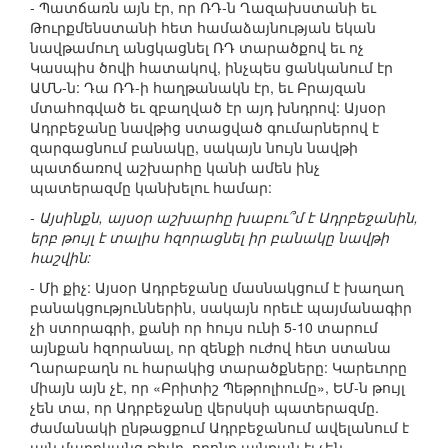
- Պատճառն այն էր, որ ՌԴ-ն Ղազախստանի եւ
Թուրքմենստանի հետ համաձայնության եկան
նավթամուղ անցկացնել ՌԴ տարածքով եւ ոչ
Կասպիս ծովի հատակով, ինչպես ցանկանում էր
ԱՄՆ-ն: Դա ՌԴ-ի հաղթանակն էր, եւ Բրայզան
մտահոգված եւ զբաղված էր այդ խնդրով: Այսօր
Ադրբեջանը նավթից ստացված գումարներով է
զարգացնում բանակը, սակայն նույն նավթի
պատճառով աշխարհը կանի ամեն ինչ
պատերազմը կանխելու համար:
- Այսինքն, այսօր աշխարհը խաբու՞մ է Ադրբեջանին,
երբ թույլ է տալիս հզորացնել իր բանակը նավթի
հաշվին:
- Մի քիչ: Այսօր Ադրբեջանը մասնակցում է խաղաղ
բանակցություններին, սակայն որեւէ պայմանագիր
չի ստորագրի, քանի որ հույս ունի 5-10 տարում
այնքան հզորանալ, որ զենքի ուժով հետ ստանա
Ղարաբաղն ու հարակից տարածքները: Կարեւորը
միայն այն չէ, որ «Բրիտիշ Պեթրոլիումը», ԵՄ-ն թույլ
չեն տա, որ Ադրբեջանը վերսկսի պատերազմը.
ժամանակի ընթացքում Ադրբեջանում ավելանում է
այն մարդկանց թիվը, որոնք այնքան էլ չեն