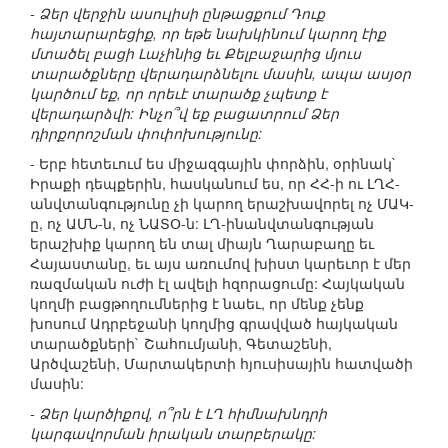
- Ձեր վերջին ասուլիսի ընթացքում Դուք
հայտարարեցիք, որ եթե նախկինում կարող էիք
մտածել բացի Լաչինից եւ Քելբաջարից մյուս
տարածքները վերադարձնելու մասին, ապա ասյօր
կարծում եք, որ որեւէ տարածք չպետք է
վերադարձվի: Ինչո՞վ եք բացատրում Ձեր
դիրքորոշման փոփոխությունը:
- Երբ հետեւում ես միջազգային փորձին, օրինակ`
Իրաքի դեպքերին, հասկանում ես, որ ՀՀ-ի ու ԼՂՀ-
անվտանգությունը չի կարող երաշխավորել ոչ ՄԱԿ-
ը, ոչ ԱՄՆ-ն, ոչ ՆԱՏՕ-ն: ԼՂ-ինանվտանգության
երաշխիք կարող են տալ միայն Ղարաբաղը եւ
Հայաստանը, եւ այս առումով խիստ կարեւոր է մեր
ռազմական ուժի էլ ավելի հզորացումը: Հայկական
կողմի բացթողումներից է նաեւ, որ մենք չենք
խոսում Ադրբեջանի կողմից գրավված հայկական
տարածքների` Շահումյանի, Գետաշենի,
Արծվաշենի, Մարտակերտի հյուսիսային հատվածի
մասին:
- Ձեր կարծիքով, ո՞րն է ԼՂ հիմնախնդրի
կարգավորման իրական տարբերակը: