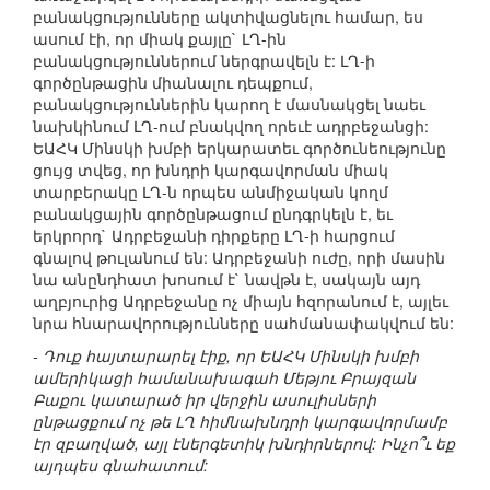
բանակցությունները ակտիվացնելու համար, ես
ասում էի, որ միակ քայլը` ԼՂ-ին
բանակցություններում ներգրավելն է: ԼՂ-ի
գործընթացին միանալու դեպքում,
բանակցություններին կարող է մասնակցել նաեւ
նախկինում ԼՂ-ում բնակվող որեւէ ադրբեջանցի:
ԵԱՀԿ Մինսկի խմբի երկարատեւ գործունեությունը
ցույց տվեց, որ խնդրի կարգավորման միակ
տարբերակը ԼՂ-ն որպես անմիջական կողմ
բանակցային գործընթացում ընդգրկելն է, եւ
երկրորդ` Ադրբեջանի դիրքերը ԼՂ-ի հարցում
գնալով թուլանում են: Ադրբեջանի ուժը, որի մասին
նա անընդհատ խոսում է` նավթն է, սակայն այդ
աղբյուրից Ադրբեջանը ոչ միայն հզորանում է, այլեւ
նրա հնարավորությունները սահմանափակվում են:
- Դուք հայտարարել էիք, որ ԵԱՀԿ Մինսկի խմբի
ամերիկացի համանախագահ Մեթյու Բրայզան
Բաքու կատարած իր վերջին ասուլիսների
ընթացքում ոչ թե ԼՂ հիմնախնդրի կարգավորմամբ
էր զբաղված, այլ էներգետիկ խնդիրներով: Ինչո՞ւ եք
այդպես գնահատում: