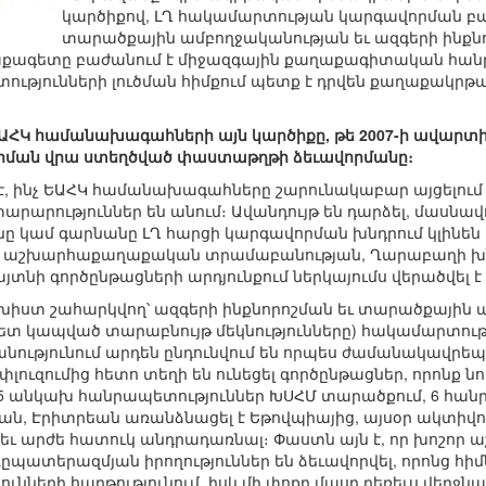
կարծիքով, ԼՂ հակամարտության կարգավորման բա
տարածքային ամբողջականության եւ ազգերի ինքնոր
ագետը բաժանում է միջազգային քաղաքագիտական հանրութ
տությունների լուծման հիմքում պետք է դրվեն քաղաքա
եք ԵԱՀԿ համանախագահների այն կարծիքը, թե 2007-ի ավարտ
ի հիման վրա ստեղծված փաստաթղթի ձեւավորմանը։
 է, ինչ ԵԱՀԿ համանախագահները շարունակաբար այցելում
րարություններ են անում։ Ավանդույթ են դարձել, մասնավ
 կամ գարնանը ԼՂ հարցի կարգավորման խնդրում կլինեն 
 ըստ աշխարհաքաղաքական տրամաբանության, Ղարաբաղի խն
յտնի գործընթացների արդյունքում ներկայումս վերածվել 
 խիստ շահարկվող՝ ազգերի ինքնորոշման եւ տարածքային
 հետ կապված տարաբնույթ մեկնությունները) հակամարտութ
թյունում արդեն ընդունվում են որպես ժամանակավրեպ եւ
լուզումից հետո տեղի են ունեցել գործընթացներ, որոն
 15 անկախ հանրապետություններ ԽՍՀՄ տարածքում, 6 հան
ան, Էրիտրեան առանձնացել է Եթովպիայից, այսօր ակտիվոր
ցեեւ արժե հատուկ անդրադառնալ։ Փաստն այն է, որ խոշո
պատերազմյան իրողություններ են ձեւավորվել, որոնց հիմ
ւնների հարթությունում, իսկ մի փոքր մասը դեռեւս վերջն