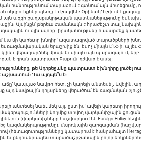
ն հանրությունում տարածում է գտնում այն մոտեցումը, որ
 սկզբունքներ պետք է մշակվեն։ Օրինակ՝ նշվում է քաղա
կամ այն ազգի քաղաքակրթական պատկանելությունը եւ նա
ացին։ Այսինքն՝ թերեւս ժամանակն է հրաժեշտ տալ նախկ
անդակային ու գլխավորը` իրականությանը համարժեք կատե
մ կա մի կարեւոր խնդիր՝ ազատագրված տարածքների խնդիր
 ռազմավարական երաշխիք են, եւ ոչ միայն ԼՂՀ-ի, այլեւ Հ
լինի վերադարձնել միայն եւ միայն այն պարագայում, երբ
րքան է դրան պատրաստ Բաքուն՝ դժվար է ասել։
րությունները, թե Ադրբեջանը պատրաստ է խնդիրը լուծել 
 աշխատում։ Դա այդպե՞ս է։
աճը՝ կապված նավթի հետ, չի կարելի անտեսել։ Ավելին,
ք այդ նավթային դոլարները վերածում են ռազմական բյուջ
րելի անտեսել նաեւ մեկ այլ, ըստ իս՝ ավելի կարեւոր իրողո
կերպությունների կողմից տրվող վարկանիշային ցուցանիշ
ինելուն (վարկանիշները հաշվարկում են Foreign Policy հե
alog կազմակերպությունը), մարդկային զարգացման (հաշվար
վ (հետազոտությունները կատարում է հանրահայտ Heritage 
ին եւ ընդհանրապես տարածաշրջանային բոլոր երկրներին։