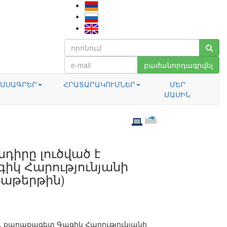
բաժանորդագրվել
ՄՍԱԳՐԵՐ
ՀՐԱՏԱՐԱԿՈՒՄՆԵՐ
ՄԵՐ
ՄԱՍԻՆ
դիրը լուծված է
իկ Հարությունյանի
թաթերթին)
 քաղաքագետ Գագիկ Հարությունյանի