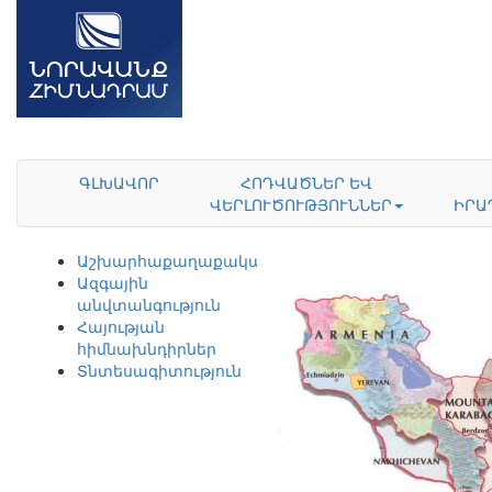
ԳԼԽԱՎՈՐ
ՀՈԴՎԱԾՆԵՐ ԵՎ
ՎԵՐԼՈՒԾՈՒԹՅՈՒՆՆԵՐ
ԻՐԱ
Աշխարհաքաղաքականություն
Ազգային
անվտանգություն
Հայության
հիմնախնդիրներ
Տնտեսագիտություն