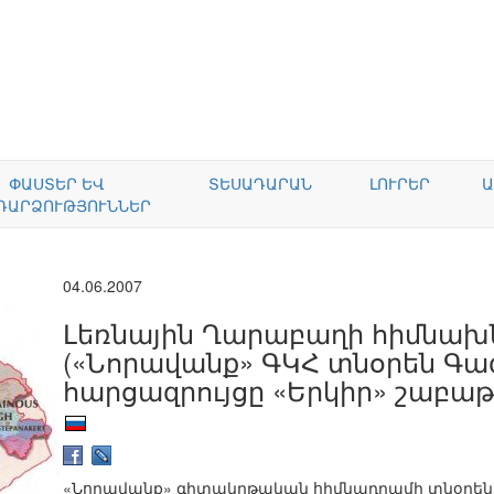
ՓԱՍՏԵՐ ԵՎ
ՏԵՍԱԴԱՐԱՆ
ԼՈՒՐԵՐ
Ա
ԴԱՐՁՈՒԹՅՈՒՆՆԵՐ
04.06.2007
Լեռնային Ղարաբաղի հիմնախն
(«Նորավանք» ԳԿՀ տնօրեն Գագ
հարցազրույցը «Երկիր» շաբա
«Նորավանք» գիտակրթական հիմնադրամի տնօրեն,