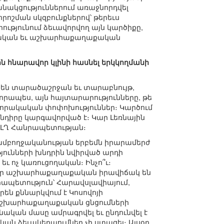
նակցություններում առաջնորդվել
ոշման սկզբունքներով՝ թերեւս
յունում ձեւավորվող այն կարծիքը,
կրթական եւ աշխարհաքաղաքական
ին հնարավոր կլինի հասնել երկկողմանի
 են տարածաշրջան եւ տարաբնույթ,
որապես, այն հայտարարությունները, թե
որակական փոփոխություններ։ Կարծում
դիրը կարգավորված է։ Կար Լեռնային
է ԼՂ Հանրապետության։
 ամբողջականության երբեմն իրարամերժ
յունների խնդրին նվիրված արդի
 ոչ կառուցողական։ Ինչո՞ւ։
ք նոր աշխարհաքաղաքական իրավիճակ են
րապետություն՝ Հարավսլավիայում,
են քննարկվում է Կոսովոյի
ր աշխարհաքաղաքական ցնցումների
նական մասը ամրագրվել եւ ընդունվել է
ական ձեւակերպումներ չի ստացել։ Այսօր