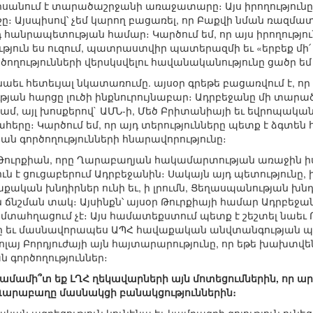
իսանում է տարածաշրջանի առաջատարը։ Այս իրողություն
։ Այսպիսով՝ չեմ կարող բացառել, որ Բաքվի նման ռազմատ
 հանրապետության համար։ Կարծում եմ, որ այս իրողությու
ւթյուն ես ուզում, պատրաստվիր պատերազմի եւ «երբեք մի՛ 
ղությունների վերսկսվելու հավանականությունը ցածր եմ
նաեւ հետեւյալ նկատառումը. այսօր գրեթե բացառվում է, որ
ան հարցը լուծի ինքնուրույնաբար։ Ադրբեջանը մի տարած
կամ, այլ խոսքերով` ԱՄՆ-ի, Մեծ Բրիտանիայի եւ եվրոպական
րը։ Կարծում եմ, որ այդ տերությունները պետք է ձգտեն
 գործողությունների հնարավորությունը։
ր» Թուրքիան, որը Ղարաբաղյան հակամարտության առաջին ի
ն է ցուցաբերում Ադրբեջանին։ Սակայն այդ պետությունը, 
քական խնդիրներ ունի եւ, ի լրումն, Ցեղասպանության խ
ն ճնշման տակ։ Այսինքն՝ այսօր Թուրքիայի համար Ադրբեջ
ն մտահղացում չէ։ Այս համատեքստում պետք է շեշտել նա
ը եւ մասնավորապես ԱՊՀ հավաքական անվտանգության 
ոլայ Բորդյուժայի այն հայտարարությունը, որ եթե խախտ
գործողություններ։
, համամի՞տ եք ԼՂՀ ղեկավարների այն մոտեցումներին, որ 
 Ղարաբաղը մասնակցի բանակցություններին։