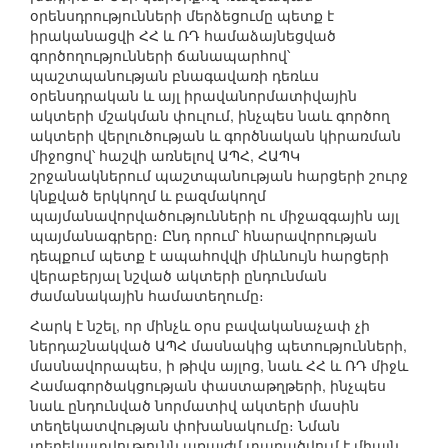
օրենսդրությունների մերձեցումը պետք է
իրականացվի ՀՀ և ՌԴ համաձայնեցված
գործողությունների ճանապարհով՝
պաշտպանության բնագավառի դեռևս
օրենսդրական և այլ իրավանորմատիվային
ակտերի մշակման փուլում, ինչպես նաև գործող
ակտերի վերլուծության և գործնական կիրառման
միջոցով՝ հաշվի առնելով ԱՊՀ, ՀԱՊԿ
շրջանակներում պաշտպանության հարցերի շուրջ
կնքված երկկողմ և բազմակողմ
պայմանավորվածությունների ու միջազգային այլ
պայմանագրերը։ Ընդ որում՝ հնարավորության
դեպքում պետք է ապահովվի միևնույն հարցերի
վերաբերյալ նշված ակտերի ընդունման
ժամանակային համատեղումը։
Հարկ է նշել, որ մինչև օրս բավականաչափ չի
ներդաշնակված ԱՊՀ մասնակից պետությունների,
մասնավորապես, ի թիվս այլոց, նաև ՀՀ և ՌԴ միջև
Համագործակցության փաստաթղթերի, ինչպես
նաև ընդունված նորմատիվ ակտերի մասին
տեղեկատվության փոխանակումը։ Նման
տեղեկատվությունն առայժմ տարածվում է միայն