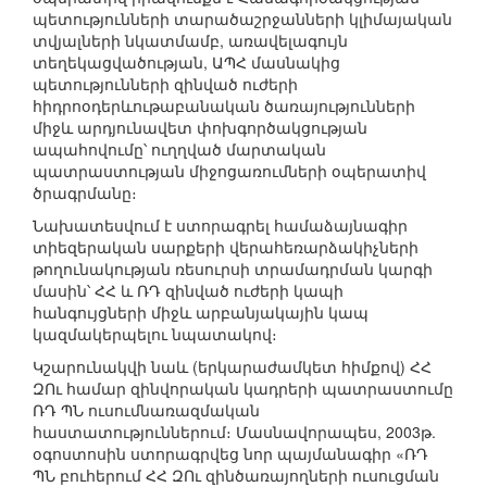
պետությունների տարածաշրջանների կլիմայական
տվյալների նկատմամբ, առավելագույն
տեղեկացվածության, ԱՊՀ մասնակից
պետությունների զինված ուժերի
հիդրոօդերևութաբանական ծառայությունների
միջև արդյունավետ փոխգործակցության
ապահովումը՝ ուղղված մարտական
պատրաստության միջոցառումների օպերատիվ
ծրագրմանը։
Նախատեսվում է ստորագրել համաձայնագիր
տիեզերական սարքերի վերահեռարձակիչների
թողունակության ռեսուրսի տրամադրման կարգի
մասին՝ ՀՀ և ՌԴ զինված ուժերի կապի
հանգույցների միջև արբանյակային կապ
կազմակերպելու նպատակով։
Կշարունակվի նաև (երկարաժամկետ հիմքով) ՀՀ
ԶՈւ համար զինվորական կադրերի պատրաստումը
ՌԴ ՊՆ ուսումնառազմական
հաստատություններում։ Մասնավորապես, 2003թ.
օգոստոսին ստորագրվեց նոր պայմանագիր «ՌԴ
ՊՆ բուհերում ՀՀ ԶՈւ զինծառայողների ուսուցման