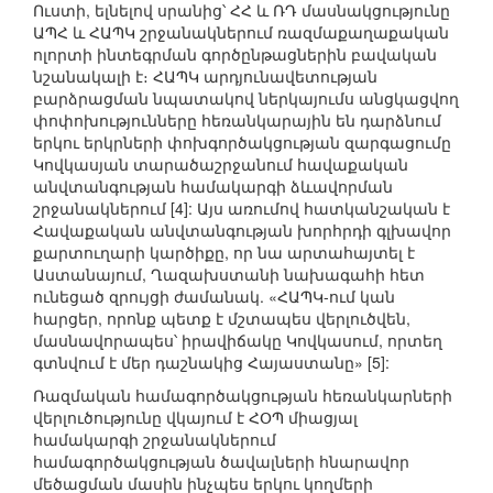
Ուստի, ելնելով սրանից՝ ՀՀ և ՌԴ մասնակցությունը
ԱՊՀ և ՀԱՊԿ շրջանակներում ռազմաքաղաքական
ոլորտի ինտեգրման գործընթացներին բավական
նշանակալի է։ ՀԱՊԿ արդյունավետության
բարձրացման նպատակով ներկայումս անցկացվող
փոփոխությունները հեռանկարային են դարձնում
երկու երկրների փոխգործակցության զարգացումը
Կովկասյան տարածաշրջանում հավաքական
անվտանգության համակարգի ձևավորման
շրջանակներում [4]: Այս առումով հատկանշական է
Հավաքական անվտանգության խորհրդի գլխավոր
քարտուղարի կարծիքը, որ նա արտահայտել է
Աստանայում, Ղազախստանի նախագահի հետ
ունեցած զրույցի ժամանակ. «ՀԱՊԿ-ում կան
հարցեր, որոնք պետք է մշտապես վերլուծվեն,
մասնավորապես՝ իրավիճակը Կովկասում, որտեղ
գտնվում է մեր դաշնակից Հայաստանը» [5]:
Ռազմական համագործակցության հեռանկարների
վերլուծությունը վկայում է ՀՕՊ միացյալ
համակարգի շրջանակներում
համագործակցության ծավալների հնարավոր
մեծացման մասին ինչպես երկու կողմերի