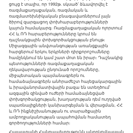
ցույց է տալիս, որ 1992թ. սկսած՝ ձևավորվել է
ռազմաքաղաքական, ռազմական և
ռազմատեխնիկական բնագավառներում լայն
ծիրով զարգացող փոխհարաբերությունների
կայուն համակարգ։ Ռազմաքաղաքական ոլորտում
ՀՀ և ՌԴ հարաբերությունները կրում են
դաշնակցային փոխգործակցության բնույթ։
Միջազգային անվտանգության առանցքային
հարցերում երկու երկրների դիրքորոշումները
համընկնում են կամ շատ մոտ են իրար։ Դաշնակից
պետությունների ռազմաքաղաքական
ղեկավարության ընդունած որոշումները,
միջպետական պայմանագրերն ու
համաձայնագրերն անհրաժեշտ հայեցակարգային
և իրավանորմատիվային բազա են ստեղծում՝
ազգային զինված ուժերի համաձայնեցված
փոխգործակցության, խաղաղության դեմ ուղղված
սպառնալիքների կանխարգելման և վերացման, ՀՀ
և ՌԴ ինքնիշխանության ու տարածքային
ամբողջականության ապահովման համատեղ
գործողությունների համար։
Հայաստանի Հանրապետությունն անդրկովկասյան