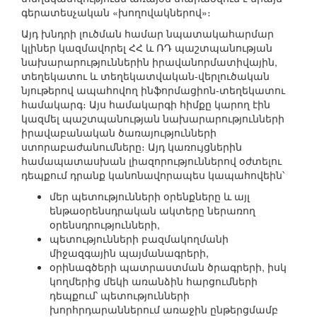
գերատեսչական «խողովակներով»։
Այդ խնդրի լուծման համար նպատակահարմար
կլիներ կազմավորել ՀՀ և ՌԴ պաշտպանության
նախարարություններին իրավանորմատիվային,
տեղեկատու և տեղեկատվական-վերլուծական
նյութերով ապահովող ինֆ‎որմացիոն-տեղեկատու
համակարգ։ Այս համակարգի հիմքը կարող էին
կազմել պաշտպանության նախարարությունների
իրավաբանական ծառայությունների
ստորաբաժանումները։ Այդ կառույցներին
համապատասխան լիազորություններով օժտելու
դեպքում դրանք կանոնավորապես կապահովեին՝
մեր պետությունների օրենքները և այլ
ենթաօրենսդրական ակտերը ներառող
օրենսդրությունների,
պետությունների բազմակողմանի
միջազգային պայմանագրերի,
օրինագծերի պատրաստման ծրագրերի, իսկ
կողմերից մեկի առանձին հարցումների
դեպքում՝ պետությունների
խորհրդարաններում առաջին ընթերցմամբ