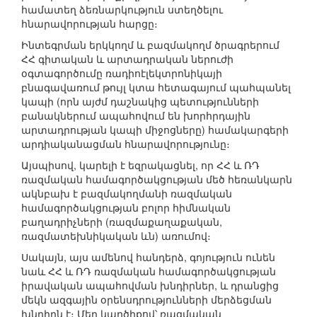
համատեղ ձեռնարկություն ստեղծելու
հնարավորության հարցը։
Ինտեգրման երկկողմ և բազմակողմ ծրագրերում
ՀՀ գիտական և արտադրական ներուժի
օգտագործումը ռադիոէլեկտրոնիկայի
բնագավառում թույլ կտա հետագայում պահպանել
կապի (որն այժմ դաշնակից պետությունների
բանակներում ապահովում են խորհրդային
արտադրության կապի միջոցները) համակարգերի
արդիականացման հնարավորությունը։
Այսպիսով, կարելի է եզրակացնել, որ ՀՀ և ՌԴ
ռազմական համագործակցության մեծ հեռանկարն
ակնբախ է բազմակողմանի ռազմական
համագործակցության բոլոր հիմնական
բաղադրիչների (ռազմաքաղաքական,
ռազմատեխնիկական ևն) առումով։
Սակայն, այս ամենով հանդերձ, գոյություն ունեն
նաև ՀՀ և ՌԴ ռազմական համագործակցության
իրավական ապահովման խնդիրներ, և դրանցից
մեկն ազգային օրենսդրությունների մերձեցման
խնդիրն է։ Մեր կարծիքով՝ ռազմական