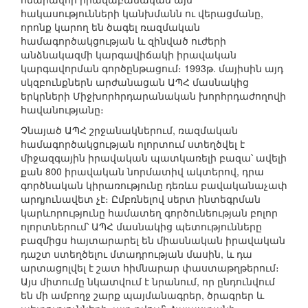
հակասությունների կանխմանն ու վերացմանը,
որոնք կարող են ծագել ռազմական
համագործակցության և զինված ուժերի
անձնակազմի կարգավիճակի իրավական
կարգավորման գործընթացում։ 1993թ. մայիսին այդ
սկզբունքներն արժանացան ԱՊՀ մասնակից
երկրների Միջխորհրդարանական խորհրդաժողովի
հավանությանը։
Չնայած ԱՊՀ շրջանակներում, ռազմական
համագործակցության ոլորտում ստեղծվել է
միջազգային իրավական պատկառելի բազա՝ ավելի
քան 800 իրավական նորմատիվ ակտերով, դրա
գործնական կիրառությունը դեռևս բավականաչափ
արդյունավետ չէ։ Ըմբռնելով սերտ ինտեգրման
կարևորությունը համատեղ գործունեության բոլոր
ոլորտներում՝ ԱՊՀ մասնակից պետությունները
բազմիցս հայտարարել են միասնական իրավական
դաշտ ստեղծելու մտադրության մասին, և դա
արտացոլվել է շատ հիմնարար փաստաթղթերում։
Այս միտումը նկատվում է նրանում, որ ընդունվում
են մի ամբողջ շարք պայմանագրեր, ծրագրեր և