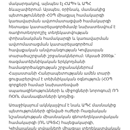
մակարդակով, այնպես էլ ՀԱՊԿ և ԱՊՀ
ձևաչափերում։ Այսպես, օրինակ, մասնակից
պետությունների ՀՕՊ միացյալ համակարգի
կառավարման ավտոմատացված համակարգի
հետագա կատարելագործմամբ նախատեսվում է
ռադիոտեղորոշիչ տեղեկատվության
փոխանակման համակարգի և կառավարման
ավտոմատացման կատարելագործում
հավաքական անվտանգության Կովկասյան
տարածաշրջանի շրջանակներում։ Սկսած 2000թ.՝
ռազմատեխնիկական երկկողմանի
համագործակցության շրջանակներում
Հայաստանի Հանրապետությանն ամեն տարի
ցուցաբերվում է տեխնիկական օգնություն (ՀՕՊ
զորքերի համար նախատեսված
սպառազինությունների և միջոցների նորոգում) ՌԴ
ՌՕՈւ մասնագետների կողմից։
Առաջիկայում ակնկալվում է նաև ԱՊՀ մասնակից
պետությունների զինված ուժերի Ռազմական
նշանակության միասնական գեոտեղեկատվական
համակարգի (ՌՆ ՄԳՏՀ) հայեցակարգի,
Կլիմայական տվյալների միացյալ տեղեկատվական