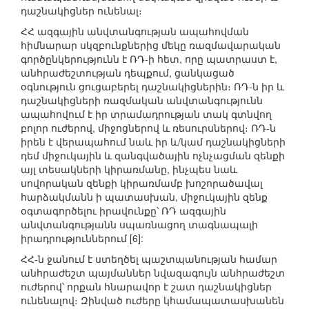
դաշնակիցներ ունենալ։
ՀՀ ազգային անվտանգության ապահովման
հիմնարար սկզբունքներից մեկը ռազմավարական
գործընկերությունն է ՌԴ-ի հետ, որը պատրաստ է,
անհրաժեշտության դեպքում, ցանկացած
օգնություն ցուցաբերել դաշնակիցներին։ ՌԴ-ն իր և
դաշնակիցների ռազմական անվտանգությունն
ապահովում է իր տրամադրության տակ գտնվող
բոլոր ուժերով, միջոցներով և ռեսուրսներով։ ՌԴ-ն
իրեն է վերապահում նաև իր և/կամ դաշնակիցների
դեմ միջուկային և զանգվածային ոչնչացման զենքի
այլ տեսակների կիրառմանը, ինչպես նաև
սովորական զենքի կիրառմամբ խոշորածավալ
հարձակմանն ի պատասխան, միջուկային զենք
օգտագործելու իրավունքը՝ ՌԴ ազգային
անվտանգությանն սպառնացող տագնապալի
իրադրություններում [6]:
ՀՀ-ն ջանում է ստեղծել պաշտպանության համար
անհրաժեշտ պայմաններ նվազագույն անհրաժեշտ
ուժերով՝ որքան հնարավոր է շատ դաշնակիցներ
ունենալով։ Զինված ուժերը կհամապատասխանեն