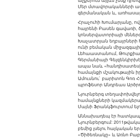
աչքերում այլևս չենք դի
Մեր մտավորականների ամե
գերմանական և, առհասար
Հրաչուհի Խումարյանը, ո
հայրենի Բասեն գավառի,
կոնսերվատորիայի մեներգ
Խաչատրյան եղբայրների հ
ունի բեմական միջազգայի
Լեհաաստանում, Թուրքիայո
Գերմանիայի Գելզենկիրխե
ապա նաև «հանդիսատեսի 
համայնքի մշակութային ի
Ամուսնու` բարիտոն Գոռ 
պրոֆեսոր Անդրեաս Արծրո
Նյուրնբերգ տեղափոխվելու
համայնքների կազմակերպ
Մայնի Ֆրանկֆուրտում ել
Աննախադեպ էր հատկապես 
Նյուրնբերգում: 2011թվա
բեմից լսելու հայկական ե
«Ծիծեռնակը» և Առնո Բաբ