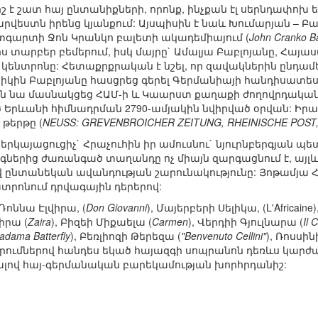
շ է շատ հայ ընտանիքների, որոնք, ինչքան էլ սերնդափոխ 
րվեստն իրենց կյանքում: Այսպիսին է նաև Խումարյան – Բ
ւտգարտի Ջոն Կրանկո բալետի ակադեմիայում (
John Cranko Ba
լիս տարբեր բեմերում, իսկ մայրը` Ամալյա Բաբլոյանը, Հայ
ի կենտրոնը: Հետաքրքրական է նշել, որ զավակներին ընդամ
կին Բաբլոյանը հասցրեց գերել Գերմանիայի հանդիսատես
ին նա մասնակցեց ՀԱՄ-ի և Կաարստ քաղաքի ժողովրդական
րևանի հիմնադրման 2790-ամյակին նվիրված օրվան: Իրադ
թերթը (
NEUSS: GREVENBROICHER ZEITUNG, RHEINISCHE POST, Nr.
երկայացուցիչ` Հրաչուհին իր ամուսնու` նյուրնբերգյան 
գներից ժառանգած տաղանդը ոչ միայն զարգացնում է, այլև 
ընտանեկան ավանդության շարունակությունը: Յոթամյա Հա
ատրոնում դրվագային դերերով:
ոննա Էլվիրա, (
Don Giovanni
), Մայերբերի Սելիկա, (L'Africain
աիրա (
Zaira
), Բիզեի Միքաելա (
Carmen
), Վերդիի Գյուլնարա (
Il 
adama Batterfly
), Բեռլիոզի Թերեզա (
"Benvenuto Cellini"
), Ռոսսին
ումներով հանդես եկած հայազգի սոպրանոն դեռևս կարժ
ալով հայ-գերմանական բարեկամության խորհրդանիշ: