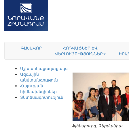
ԳԼԽԱՎՈՐ
ՀՈԴՎԱԾՆԵՐ ԵՎ
ՎԵՐԼՈՒԾՈՒԹՅՈՒՆՆԵՐ
ԻՐԱ
Աշխարհաքաղաքականություն
Ազգային
անվտանգություն
Հայության
հիմնախնդիրներ
Տնտեսագիտություն
Ֆլենսբուրգ, Գերմանիա