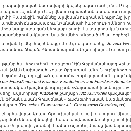
խենի թագավորական նստավայրի կայսերական դահլիճում Գ
տազոտությունների և Արվեստի պետական նախարար դոկտո
չուհի Բասենցին հանձնեց արվեստն ու գրականությունը 
արվեստի բնագավառում նշանակալի հաջողությունների հաս
 մրցանակը ստացան կերպարվեստի, կատարողական արվես
վառներում ակնառու նվաճումներ ունեցած 15 այլ գործիչն
տրված էր մեր հայրենակցուհուն, ով կատարեց
“Je veux Vivr
յաստանում ծնված, Գերմանիայում և Ավստրիայում գործո
անը հայ երգչուհուն ուղեկցում էին Գերմանահայոց Կեն
յան (ՀԱՄ) նախագահ Ազատ Օրդուխանյանը, Նյուրնբերգի 
, Էռլանգեն քաղաքի «Հայաստան» բարեգործական կազմա
in der Freundinnen und Freunde, Foerderinnen und Foerderer Armenie
եգործական կազմակերպության «Հայաստանի օգնություն»
խերը, Ավստրիայի
Kitzbuehe
քաղաքի
Kitz-Kulturkreis
կազմակեր
ան Ֆինանսական Գրասենյակ» բաժնետիրական կազմակերպ
մպոսը (
Deutsches Finanzkontor AG, Oustapasidis Charalampos
) :
ն շնորհավորեց Ազատ Օրդուխանյանը, ով իր խոսքում միա
իշարժան են և օրինակելի: Նման արվեստագետների շնորհիվ
թյան ժողովրդի, շատերի համար այստեղ մոռացված կերպ