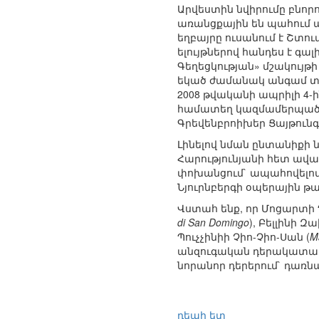
Արվեստին նվիրումը բնորո
առանցքային են պահում ա
եղբայրը ուսանում է Շտո
ելույթներով հանդես է գա
Գեղեցկության» մշակույթ
եկած ժամանակ անգամ տի
2008 թվականի ապրիլի 4-
համատեղ կազմամերպած Ե
Գրեվենբրոիխեր Ցայթունգ 
Լինելով նման ընտանիքի ն
Հարությունյանի հետ ավա
փոխանցում` ապահովելով 
Նյուրնբերգի օպերային թ
Վստահ ենք, որ Մոցարտի Դ
di San Domingo
), Բելլինի Զ
Պուչչինիի Չիո-Չիո-Սան (
M
անզուգական դերակատար
նորանոր դերերում` դառն
դեպի ետ