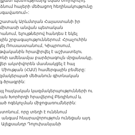
ղքատ պետությունից եկած ժողովուրդ:
նում հայերի մեծացող հեղինակությունը
ագավառում»:
ի հիշատակ Արևմտյան Հայաստանի իր
 Կոմիտասի անվան պետական
ում, ելույթներով հանդես է եկել
ն շրջագայություններում: Հրաչուհին
ել Ռուսաստանում, Կիպրոսում,
6 թվականին հրավիրվել է աշխատելու
րոնի ամենամյա բարձրագույն մրցանակը,
ր ակտիվորեն մասնակցել է հայ
Միության (ՀԱՄ) համերգային բեմերը:
 կազմակերպած մեծանուն գիտնական
գ-ծրագրին:
 այլ հայկական կազմակերպությունների ու
ն Խորհրդի հրավերով Բեռլինում և
ված ոգեկոչման միջոցառումներին:
նում, որը տեղի է ունենում
ն անգամ հնարավորություն ունեցան այդ
, Ալեքսանդր Դոլուխանյանի