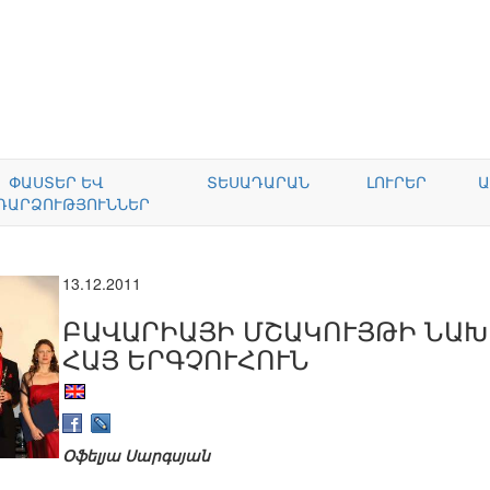
ՓԱՍՏԵՐ ԵՎ
ՏԵՍԱԴԱՐԱՆ
ԼՈՒՐԵՐ
Ա
ԴԱՐՁՈՒԹՅՈՒՆՆԵՐ
13.12.2011
ԲԱՎԱՐԻԱՅԻ ՄՇԱԿՈՒՅԹԻ ՆԱԽ
ՀԱՅ ԵՐԳՉՈՒՀՈՒՆ
Օֆելյա Սարգսյան