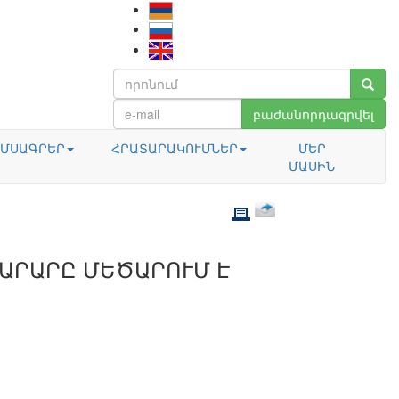
բաժանորդագրվել
ՄՍԱԳՐԵՐ
ՀՐԱՏԱՐԱԿՈՒՄՆԵՐ
ՄԵՐ
ՄԱՍԻՆ
ԱՐԱՐԸ ՄԵԾԱՐՈՒՄ Է