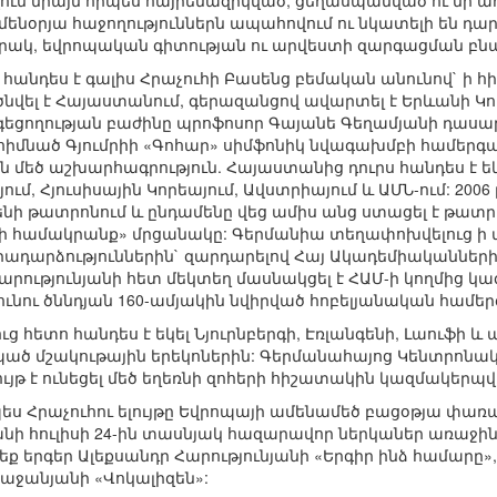
տվում միայն որպես հայրենազրկված, ցեղասպանված ու մի ա
նօրյա հաջողություններն ապահովում ու նկատելի են դարձ
ակ, եվրոպական գիտության ու արվեստի զարգացման բն
վ հանդես է գալիս Հրաչուհի Բասենց բեմական անունով` 
 ծնվել է Հայաստանում, գերազանցով ավարտել է Երևանի
եցողության բաժինը պրոֆոսոր Գայանե Գեղամյանի դասարան
իմնած Գյումրիի «Գոհար» սիմֆոնիկ նվագախմբի համերգայի
ն մեծ աշխարհագրություն. Հայաստանից դուրս հանդես է եկ
ւմ, Հյուսիսային Կորեայում, Ավստրիայում և ԱՄՆ-ում: 200
նի թատրոնում և ընդամենը վեց ամիս անց ստացել է թատ
համակրանք» մրցանակը: Գերմանիա տեղափոխվելուց ի վե
րադարձություններին` զարդարելով Հայ Ակադեմիականների 
Հարությունյանի հետ մեկտեղ մասնակցել է ՀԱՄ-ի կողմից
ւնու ծննդյան 160-ամյակին նվիրված հոբելյանական համեր
ց հետո հանդես է եկել Նյուրնբերգի, Էռլանգենի, Լաուֆի և
ած մշակութային երեկոներին: Գերմանահայոց Կենտրոնակա
ույթ է ունեցել մեծ եղեռնի զոհերի հիշատակին կազմակերպ
Հրաչուհու ելույթը Եվրոպայի ամենամեծ բացօթյա փառատո
կանի հուլիսի 24-ին տասնյակ հազարավոր ներկաներ առաջի
րեք երգեր Ալեքսանդր Հարությունյանի «Երգիր ինձ համարը»
աջանյանի «Վոկալիզեն»: