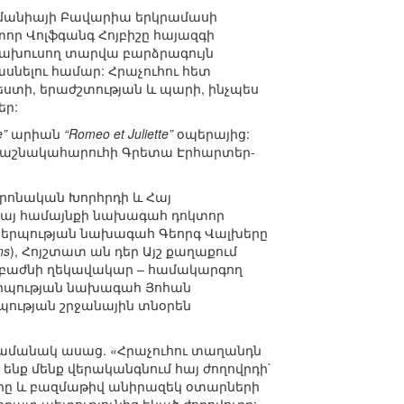
երմանիայի Բավարիա երկրամասի
ր Վոլֆգանգ Հոյբիշը հայազգի
խրախուսող տարվա բարձրագույն
նելու համար: Հրաչուհու հետ
տի, երաժշտության և պարի, ինչպես
եր:
e”
արիան
“Romeo et Juliette”
օպերայից:
ղ դաշնակահարուհի Գրետա Էրհարտեր-
տրոնական Խորհրդի և Հայ
հայ համայնքի նախագահ դոկտոր
կերպության նախագահ Գեորգ Վալխերը
ns
), Հոյշտատ ան դեր Այշ քաղաքում
 բաժնի ղեկավակար – համակարգող
պության նախագահ Յոհան
ության շրջանային տնօրեն
ժամանակ ասաց. «Հրաչուհու տաղանդն
 ենք մենք վերականգնում հայ ժողովրդի`
արը և բազմաթիվ անիրազեկ օտարների