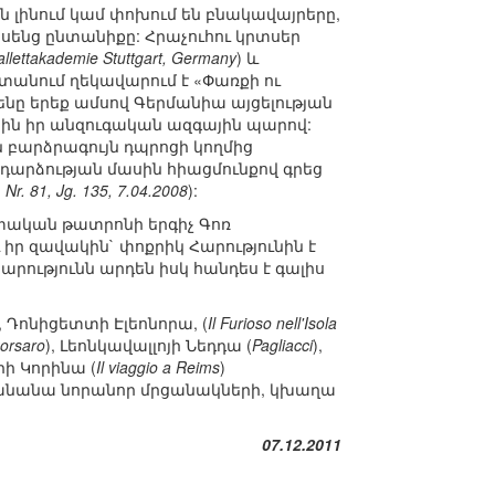
են լինում կամ փոխում են բնակավայրերը,
ասենց ընտանիքը: Հրաչուհու կրտսեր
llettakademie Stuttgart, Germany
) և
աստանում ղեկավարում է «Փառքի ու
ենը երեք ամսով Գերմանիա այցելության
ին իր անզուգական ազգային պարով:
 բարձրագույն դպրոցի կողմից
արձության մասին հիացմունքով գրեց
 81, Jg. 135, 7.04.2008
):
պետական թատրոնի երգիչ Գոռ
իր զավակին` փոքրիկ Հարությունին է
րությունն արդեն իսկ հանդես է գալիս
e), Դոնիցետտի Էլեոնորա, (
Il Furioso nell'Isola
Corsaro
), Լեոնկավալլոյի Նեդդա (
Pagliacci
),
իի Կորինա (
Il viaggio a Reims
)
անանա նորանոր մրցանակների, կխաղա
07.12.2011