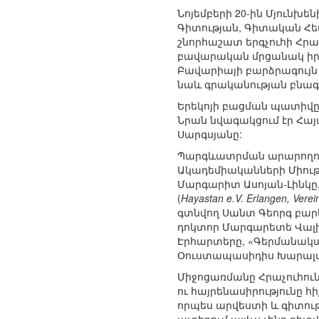
Նոյեմբերի 20-ին Մյուն
Գիտության, Գիտական Հե
շնորհաշատ երգչուհի Հրա
բավարական մրցանակ իր 
Բավարիայի բարձրագույն
նաև գրականության բնագա
Երեկոյի բացման պատիվը 
Նրան նվագակցում էր Հա
Սարգսյանը:
Պարգևատրման արարողությ
Ակադեմիականների Միութ
Մարգարիտ Ասոյան-Լինկը
(
Hayastan e.V. Erlangen, Vere
գտնվող Սանտ Գեորգ բար
դոկտոր Մարգարետե Վալ
Էրհարտերը, «Գերմանակ
Օուստապասիդիս Խարալա
Միջոցառմանը Հրաչուհու
ու հայրենասիրությունը հ
որպես արվեստի և գիտու