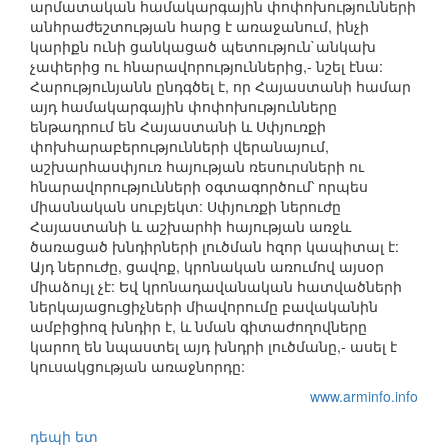
արմատական համակարգային փոփոխությունների
անհրաժեշտության հարց է առաջանում, ինչի
կարիքն ունի ցանկացած պետություն`անկախ
չափերից ու հնարավորություններից,- նշել էնա:
Հարությունյանն ընդգծել է, որ Հայաստանի համար
այդ համակարգային փոփոխությունները
ենթադրում են Հայաստանի և Սփյուռքի
փոխհարաբերությունների վերանայում,
աշխարհասփյուռ հայության ռեսուրսների ու
հնարավորությունների օգտագործում՝ որպես
միասնական սուբյեկտ: Սփյուռքի ներուժը
Հայաստանի և աշխարհի հայության առջև
ծառացած խնդիրների լուծման հզոր կապիտալ է:
Այդ ներուժը, ցավոք, կրոնական առումով այսօր
միաձույլ չէ: Եվ կրոնադավանական հատվածների
ներկայացուցիչների միավորումը բավականին
ամբիցիոզ խնդիր է, և նման գիտաժողովները
կարող են նպաստել այդ խնդրի լուծմանը,- ասել է
կուսակցության առաջնորդը:
www.arminfo.info
դեպի ետ