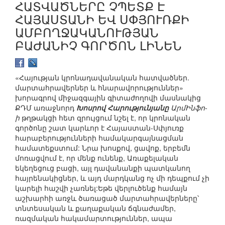
ՀԱՏՎԱԾՆԵՐԸ ՉՊԵՏՔ Է
ՀԱՅԱՍՏԱՆԻ ԵՎ ՍՓՅՈՒՌՔԻ
ԱՄԲՈՂՋԱԿԱՆՈՒԹՅԱՆ
ԲԱԺԱՆԻՉ ԳՈՐԾՈՆ ԼԻՆԵՆ
«Հայության կրոնադավանական հատվածներ.
մարտահրավերներ և հնարավորություններ»
խորագրով միջազգային գիտաժողովի մասնակից
ՔԴՄ առաջնորդ
Խոսրով Հարությունյանը
ԱրմԻնֆո-
ի
թղթակցի հետ զրույցում նշել է, որ կրոնական
գործոնը շատ կարևոր է Հայաստան-Սփյուռք
հարաբերությունների համակարգայնացման
համատեքստում: Նրա խոսքով, ցավոք, երբեմն
մոռացվում է, որ մենք ունենք, Առաքելական
եկեղեցուց բացի, այլ դավանանքի պատկանող
հայրենակիցներ, և այդ մարդկանց ոչ մի դեպքում չի
կարելի հաշվի չառնել:Եթե վերլուծենք համայն
աշխարհի առջև ծառացած մարտահրավերները՝
տնտեսական և քաղաքական ճգնաժամեր,
ռազմական հակամարտություններ, ապա