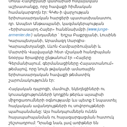
Սոնա Հակոբյանի կատարած հսկայական
աշխատանքը, որը հավաքի հիմնական
համակարգողն էր: ԳԿԽ-ի վարչության
երիտասարդական հարցերի պատասխանատու
դր. Ասպետ Անթապյանի, կազմակերպության
«Երիտասարդ Հայեր» հանձնախմբի
(
www.junge-
armenier.de/
)
անդամներ ` Եղշա Բաքրջյանի, Լուսինե
Կարապետյանի, Արամազդ Սարգիս-
Կարապետյանցի, Լևոն Համբարձումյանի և
Մարտին Վայվալակի հետ մշակած հանդիպման
եռօրյա ծրագիրը ընթանում էր «Հայերը
Գերմանիայում, գերմանացիները Հայաստանում»
թեմայով, որը նույն թվականի ամառային
երիտասարդական հավաքի թեմատիկ
շարունակությունն էր:
Հայկական դպրոցի, մամուլի, եկեղեցիների ու
կուսակցությունների կողքին թերևս այսպիսի
միջոցառումների օգնությամբ ևս պետք է նպաստել
հայկական ավանդույթների ու սովորույթների
պահպանմանը: Այս հանդպումներն ունեն
հայապահպանման ու հայազարգացման հատուկ
շեշտադրում: Դրանք նաև լավ առիթներ են