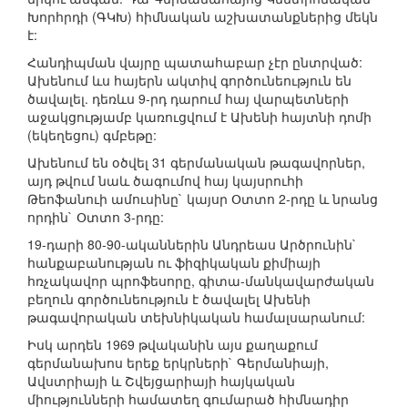
Խորհրդի (ԳԿԽ) հիմնական աշխատանքներից մեկն
է:
Հանդիպման վայրը պատահաբար չէր ընտրված:
Ախենում ևս հայերն ակտիվ գործունեություն են
ծավալել. դեռևս 9-րդ դարում հայ վարպետների
աջակցությամբ կառուցվում է Ախենի հայտնի դոմի
(եկեղեցու) գմբեթը:
Ախենում են օծվել 31 գերմանական թագավորներ,
այդ թվում նաև ծագումով հայ կայսրուհի
Թեոֆանուի ամուսինը` կայսր Օտտո 2-րդը և նրանց
որդին` Օտտո 3-րդը:
19-դարի 80-90-ականներին Անդրեաս Արծրունին`
հանքաբանության ու ֆիզիկական քիմիայի
հռչակավոր պրոֆեսորը, գիտա-մանկավարժական
բեղուն գործունեություն է ծավալել Ախենի
թագավորական տեխնիկական համալսարանում:
Իսկ արդեն 1969 թվականին այս քաղաքում
գերմանախոս երեք երկրների` Գերմանիայի,
Ավստրիայի և Շվեյցարիայի հայկական
միությունների համատեղ գումարած հիմնադիր