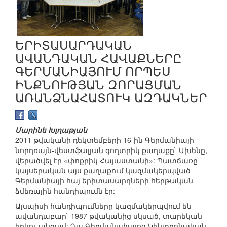
ԵՐԻՏԱՍԱՐԴԱԿԱՆ
ԱՎԱՆԴԱԿԱՆ ՀԱՎԱՔՆԵՐԸ
ԳԵՐՄԱՆԻԱՅՈՒՄ ՈՐՊԵՍ
ԻՆՔՆՈՒԹՅԱՆ ԶՈՐԱՑՄԱՆ
ԱՌԱՆՁՆԱՀԱՏՈՒԿ ԱԶԴԱԿՆԵՐ
Մարինե Խլղաթյան
2011 թվականի դեկտեմբերի 16-ին Գերմանիայի
նորդռայն-վեստֆալյան գողտրիկ քաղաքը` Ախենը,
վերածվել էր «փոքրիկ Հայաստանի»: Պատճառը
կայսերական այս քաղաքում կազմակերպված
Գերմանիայի հայ երիտասարդների հերթական
ձմեռային հանդիպումն էր:
Այսպիսի հանդիպումները կազմակերպվում են
ավանդաբար` 1987 թվականից սկսած, տարեկան
երկու անգամ: Դա Գերմանահայոց Կենտրոնական