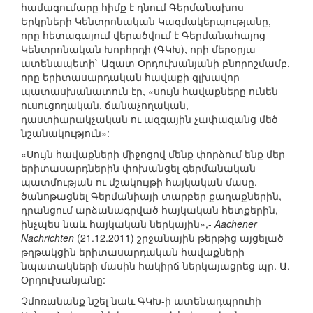
համագումարը հիմք է դնում Գերմանախոս
Երկրների Կենտրոնական Կազմակերպությանը,
որը հետագայում վերածվում է Գերմանահայոց
Կենտրոնական Խորհրդի (ԳԿԽ), որի մերօրյա
ատենապետի` Ազատ Օրդուխանյանի բնորոշմամբ,
որը երիտասարդական հավաքի գլխավոր
պատասխանատուն էր, «սույն հավաքները ունեն
ուսուցողական, ճանաչողական,
դաստիարակչական ու ազգային չափազանց մեծ
նշանակություն»:
«Սույն հավաքների միջոցով մենք փորձում ենք մեր
երիտասարդներին փոխանցել գերմանական
պատմության ու մշակույթի հայկական մասը,
ծանոթացնել Գերմանիայի տարբեր քաղաքներին,
դրանցում արձանագրված հայկական հետքերին,
ինչպես նաև հայկական ներկային»,-
Aachener
Nachrichten
(21.12.2011) շրջանային թերթից այցելած
թղթակցին երիտասարդական հավաքների
նպատակների մասին հակիրճ ներկայացրեց պր. Ա.
Օրդուխանյանը:
Չմոռանանք նշել նաև ԳԿԽ-ի ատենադպրուհի