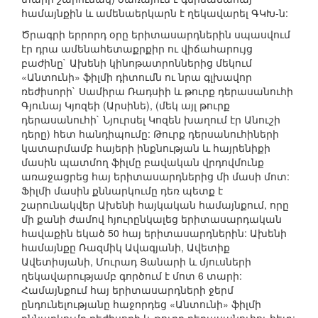
համայնքին և ամենաերկարն է ղեկավարել ԳԿԽ-ն:
Ծրագրի երրորդ օրը երիտասարդներին սպասվում
էր դրա ամենահետաքրքիր ու վիճահարույց
բաժինը` Ախենի կինոթատրոններից մեկում
«Անտունի» ֆիլմի դիտումն ու նրա գլխավոր
ռեժիսորի` Սամիրա Ռադսիի և թուրք դերասանուհի
Գյունայ Կյոզեի (Արսինե), (մեկ այլ թուրք
դերասանուհի` Նյուրսել Կոզեն խաղում էր Անուշի
դերը) հետ հանդիպումը: Թուրք դերսանուհիների
կատարմամբ հայերի ինքնության և հայրենիքի
մասին պատմող ֆիլմը բավական վրդովմունք
առաջացրեց հայ երիտասարդներից մի մասի մոտ:
Ֆիլմի մասին քննարկումը դեռ պետք է
շարունակվեր Ախենի հայկական համայնքում, որը
մի քանի ժամով հյուրընկալեց երիտասարդական
հավաքին եկած 50 հայ երիտասարդներին: Ախենի
համայնքը Ռազմիկ Ավագյանի, Ավետիք
Ավետիսյանի, Մուրադ Յանարի և մյուսների
ղեկավարությամբ գործում է մոտ 6 տարի:
Համայնքում հայ երիտասարդների ջերմ
ընդունելությանը հաջորդեց «Անտունի» ֆիլմի