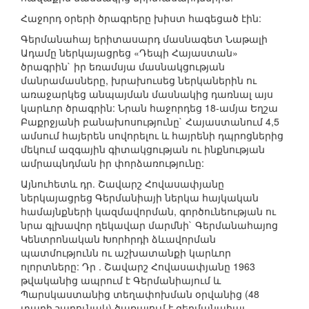
Հաջորդ օրերի ծրագրերը խիստ հագեցած էին:
Գերմանահայ երիտասարդ մասնագետ Նաթալի
Ադամը ներկայացրեց «Դեպի Հայաստան»
ծրագրին` իր եռամսյա մասնակցության
մանրամասները, խրախուսեց ներկաներին ու
առաջարկեց անպայման մասնակից դառնալ այս
կարևոր ծրագրին: Նրան հաջորդեց 18-ամյա Եղշա
Բաքրջյանի բանախոսությունը` Հայաստանում 4,5
ամսում հայերեն սովորելու և հայրենի դպրոցներից
մեկում ազգային գիտակցության ու ինքնության
ամրապնդման իր փորձառությունը:
Այնուհետև դր. Շավարշ Հովասափյանը
ներկայացրեց Գերմանիայի ներկա հայկական
համայնքների կազմավորման, գործունեության ու
նրա գլխավոր ղեկավար մարմնի` Գերմանահայոց
Կենտրոնական Խորհրդի ձևավորման
պատմությունն ու աշխատանքի կարևոր
ոլորտները: Դր . Շավարշ Հովասափյանը 1963
թվականից ապրում է Գերմանիայում և
Պարսկաստանից տեղափոխման օրվանից (48
տարի շարունակ) ծառայում է գերմանահայ