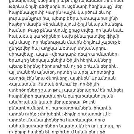
քննարկումը ռեժիսորի և թուրք դերասանուհու հետ:
Թերևս ֆիլմի ռեժիսորն ու սցենարի հեղինակը` մեր
հայրենակցուհի Կարին Կաչին կարծում են, որ
յուրաքանչյուր հայ պետք է երախտապարտ լինի
հայերի մասին Գերմանիայում ֆիլմ նկարահանելու
համար: Բայց քննարկումը ցույց տվեց, որ կան նաև
հակառակ կարծիքներ: Նախ քննադատվեց ֆիլմի
այն մասը, որ ինքնության մասին ֆիլմում չպետք է
ընդգծվեր հայ աղջկա և օտար տղամարդու
սիրավեպը, ապա «վերադարձ դեպի արմատներ»
երևույթը ներկայացնելիս ֆիլմի հեղինակները
պետք է իրենց հերոսուհուն ոչ թե Երևան բերեին,
այլ տանեին այնտեղ, որտեղ ապրել և որտեղից
գաղթել էին նրա ծնողները, այսինքն` Արևմտյան
Հայաստան: Հստակ երևում էր, որ ֆիլմի
ստեղծողները շատ թույլ պատկերացում են ունեցել
հայրենիքի գաղափարի և քաղաքականության
անմիջական կապի վերաբերյալ: Բուռն
քննարկումներն ու հարցադրումներն, իհարկե,
արդեն ոչինչ չփոխեցին: ֆիլմը ցուցադրվում է
արդեն: Մասնակիցներից հատկապես որոշ
անհանգստացողների նպատակն էր ցույց տալ, որ
ոչ բոլոր հայերն են ողջունում նման բնույթի