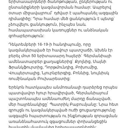
երիտասարդների ծանոթության, ընկերության ու
ընտանիքների կազմավորման համար: Ապրելով
օտար միջավայրում` դժվար է պահպանել ազգային
դիմագիծը: Դրա համար մեծ ցանկություն է պետք`
չձուլվելու ցանկություն, ինչպես նաև
համապատասխան կառույցներ ու անձնական
զոհաբերություն:
Դեկտեմբերի 16-19-ի հանդիպումը, որը
կազմակերպված էր հավուր պատշաճի, Ախեն էր
բերել մոտ 50 երիտասարդ հայերի` Գերմանիայի
ամենատարբեր քաղաքներից` Քյոլնից, Մայնի
Ֆրանկֆուրտից, Դորթմունդից, Բոխումից,
Վուպերտալից, Նյուրնբերգից, Բոննից, նույնիսկ
ռումինական Բուխարեստից:
Երեկոն հատկապես անմոռանալի դարձրեց որպես
պատվավոր հյուր հրավիրված, Գերմանիայում
պաշտոնապես ամենաուժեղ մարդը ճանաչված,
մեր հայրենակիցը` Պատրիկ Բաբումյանը: Նրա հետ
զրույցն ու կազմակերպված ուժի ցուցադրությունը
ազգային հպարտության ու ինքնության զորացման
առանձնահատուկ զգացումներ փոխանցեցին
հավաքին մասնակից երիտասարդներին: