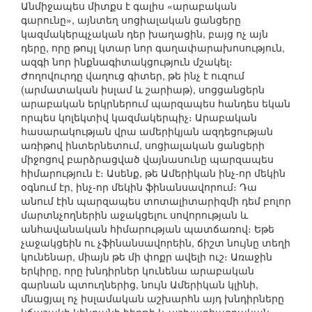
Անմիջապես միտքս է գալիս «արաբական
գարունը», այնտեղ սոցիալական ցանցերը
կազմակերպչական դեր խաղացին, բայց ոչ այն
դերը, որը թույլ կտար նոր գաղափարախոսություն,
ազգի նոր ինքնագիտակցություն մշակել։
Ժողովուրդը վաղուց գիտեր, թե ինչ է ուզում
(արմատական իսլամ և շարիաթ), սոցցանցերն
արաբական երկրներում պարզապես հանդես եկան
որպես կոլեկտիվ կազմակերպիչ։ Արաբական
հասարակության վրա ամերիկյան ազդեցության
առիթով ինտերնետում, սոցիալական ցանցերի
միջոցով բարձրացված վայնասունը պարզապես
հիմարություն է։ Ասենք, թե Ամերիկան ինչ-որ մեկին
օգնում էր, ինչ-որ մեկին ֆինանսավորում։ Դա
անում էին պարզապես տոտալիտարիզմի դեմ բոլոր
մարտնչողներին աջակցելու սովորության և
անհավանական հիմարության պատճառով։ Եթե
չաջակցեին ու չֆինանսավորեին, ճիշտ նույնը տեղի
կունենար, միայն թե մի փոքր ավելի ուշ։ Առաջին
երկիրը, որը խնդիրներ կունենա արաբական
գարնան պտուղներից, նույն Ամերիկան կլինի,
մնացյալ ոչ իսլամական աշխարհն այդ խնդիրները