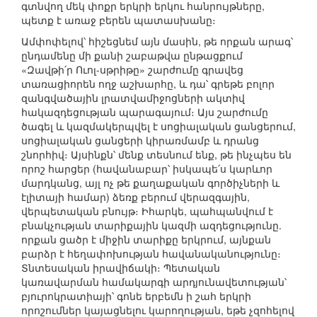
գտնվող մեկ փոքր երկրի երկու հանրույթները,
պետք է առաջ բերեն պատասխանը։
Ամփոփելով՝ հիշեցնեմ այն մասին, թե որքան արագ՝
ընդամենը մի քանի շաբաթվա ընթացքում
«Զավթի՛ր Ուոլ-սթրիթը» շարժումը գրավեց
տառացիորեն ողջ աշխարհը, և դա՝ գրեթե բոլոր
զանգվածային լրատվամիջոցների ակտիվ
հակազդեցության պարագայում։ Այս շարժումը
ծագել և կազմակերպվել է սոցիալական ցանցերում,
սոցիալական ցանցերի կիրառմամբ և դրանց
շնորհիվ։ Այսինքն՝ մենք տեսնում ենք, թե ինչպես են
որոշ հարցեր (հավանաբար՝ իսկապե՛ս կարևոր
մարդկանց, այլ ոչ թե քաղաքական գործիչների և
էլիտայի համար) ձեռք բերում վերազգային,
վերպետական բնույթ։ Իհարկե, պահպանվում է
բնակչության տարիքային կազմի ազդեցությունը.
որքան ցածր է միջին տարիքը երկրում, այնքան
բարձր է հեղափոխության հավանականությունը։
Տնտեսական իրավիճակի։ Պետական
կառավարման համակարգի արդյունավետության՝
բյուրոկրատիայի՝ գոնե երբեմն ի շահ երկրի
որոշումներ կայացնելու կարողության, եթե չզոհելով