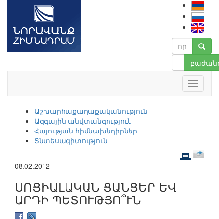
բաժանո
Աշխարհաքաղաքականություն
Ազգային անվտանգություն
Հայության հիմնախնդիրներ
Տնտեսագիտություն
08.02.2012
ՍՈՑԻԱԼԱԿԱՆ ՑԱՆՑԵՐ ԵՎ
ԱՐԴԻ ՊԵՏՈՒԹՅՈ՞ՒՆ