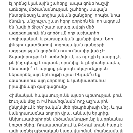
էլ իրենց կլանային շահերը, ապա գոնե հաշվի
առնելով մեծամասնության շահերը։ Սակայն
ինտերնետը և սոցիալական ցանցերը՝ որպես նրա
ծնունդ, անշուշտ, շատ հզոր գործոն են, որ ազդում
են (ավելի ճիշտ՝ շատ արագ ավելի մեծ
ազդեցություն են գործում) ողջ աշխարհի
սոցիալական և քաղաքական կյանքի վրա։ Նոր
լինելու պատճառով սոցիալական ցանցերի
ազդեցության գործոնն ուսումնասիրված չէ։
Տպավորություն է ստեղծվում, թե ոչ ոքի էլ պարզ չէ,
թե ինչ պետք է սպասել դրանից, և ընդհանրապես,
հնարավո՞ր է արդյոք թեկուզև սկզբունքորեն
ներգործել այդ երևույթի վրա։ Ինչպե՞ս եք
գնահատում այդ գործոնը և կանխատեսում
իրավիճակի զարգացումը։
Հիմնական հակասությունն այսօր պետության բուն
էության մեջ է։ Իմ համոզմամբ՝ ողջ աշխարհն
ընկղմվում է հերթական մեծ դեպրեսիայի մեջ, և դա
կանդրադառնա բոլորի վրա, անկախ երկրից։
Անխուսափելիորեն մեծամասնությունը կարթնանա
կուշտ քնից։ Ռուսաստանում և ԲՀ-ում սրան հարկ է
ավելացնել պետական կառավարման միանգամայն