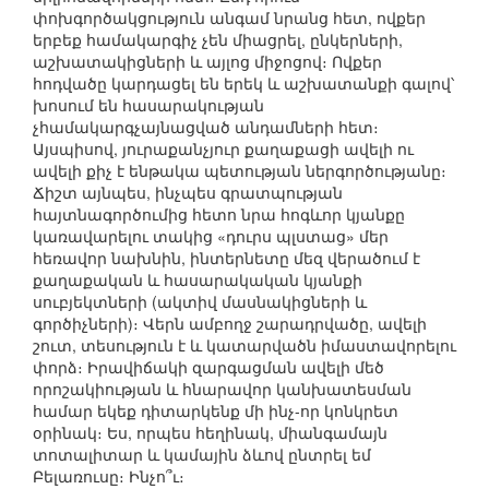
փոխգործակցություն անգամ նրանց հետ, ովքեր
երբեք համակարգիչ չեն միացրել, ընկերների,
աշխատակիցների և այլոց միջոցով։ Ովքեր
հոդվածը կարդացել են երեկ և աշխատանքի գալով՝
խոսում են հասարակության
չհամակարգչայնացված անդամների հետ։
Այսպիսով, յուրաքանչյուր քաղաքացի ավելի ու
ավելի քիչ է ենթակա պետության ներգործությանը։
Ճիշտ այնպես, ինչպես գրատպության
հայտնագործումից հետո նրա հոգևոր կյանքը
կառավարելու տակից «դուրս պլստաց» մեր
հեռավոր նախնին, ինտերնետը մեզ վերածում է
քաղաքական և հասարակական կյանքի
սուբյեկտների (ակտիվ մասնակիցների և
գործիչների)։ Վերն ամբողջ շարադրվածը, ավելի
շուտ, տեսություն է և կատարվածն իմաստավորելու
փորձ։ Իրավիճակի զարգացման ավելի մեծ
որոշակիության և հնարավոր կանխատեսման
համար եկեք դիտարկենք մի ինչ-որ կոնկրետ
օրինակ։ Ես, որպես հեղինակ, միանգամայն
տոտալիտար և կամային ձևով ընտրել եմ
Բելառուսը։ Ինչո՞ւ։