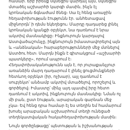
համար. երբ իրենք սկսեցին կարդալ այն, սկսեցին
մտածել աշխարհի կարգի մասին, ինչն էլ
կրոնական ճգնաժամ ծնեց։ Սա էլ հենց առաջին
հեղափոխության էությունն էր. անհետացավ
միջնորդն՝ ի դեմս եկեղեցու։ Մարդը դադարեց լինել
կրոնական կյանքի օբյեկտ, նա դառնում է նրա
ակտիվ մասնակիցը։ Ինքնուրույն կարդալով
Աստվածաշունչը, ինքնուրույն իմաստավորելով այն
և «անձնական» հարաբերությունների մեջ մտնելով
Աստծու հետ։ Մարդն ինքն է գիտակցում «աշխարհի
պատկերը», որում ապրում է։
Հեղափոխականությունն այն է, որ յուրաքանչյուր
առանձին մարդ դադարում է լինել ցուցմունքների
հետևող օբյեկտ (իր, ոչխար), այլ դառնում է
սուբյեկտ՝ անձամբ ակտիվ մտածելով, որոշելով և
գործելով։ Իմաստը՝ մինչ այդ պասիվ իրը հետո
դառնում է ակտիվ, ինքնուրույն մասնակից։ Նման ոչ
մի բան, ըստ էության, արաբական գարնան մեջ
չկա։ Եվ հենց դրա համար էլ ես տեղին եմ համարում
խոսել արաբական աշխարհում տեղի ունեցած
տեղեկատվական հակահեղափոխության մասին։
Նույն գործընթացը՝ պետության և իշխանության