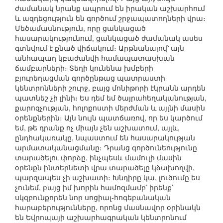
ժամանակ նրանք ապրում են իրական աշխարհում
և ազդեցություն են գործում շրջապատողների վրա։
Մեծամասնություն, որը ցանկացած
հասարակությունում, ցանկացած ժամանակ ասես
գտնվում է քնած վիճակում։ Արթնանալով՝ այն
անհապաղ կբաժանվի համապատասխան
ճամբարների։ Տեղի կունենա խմբերի
բյուրեղացման գործընթաց պատրաստի
կենտրոնների շուրջ, բայց մոնիթորի էկրանն արդեն
պատնեշ չի լինի։ Ես դեմ եմ ծայրահեղականության,
քարոզչության, հոլոքոստի մերժման և այլնի մասին
օրենքներին։ Այն նույն պատճառով, որ ես կարծում
եմ, թե դրանք ոչ միայն չեն աշխատում, այլև,
ընդհակառակը, նպաստում են հասարակության
արմատականացմանը։ Դրանց գործունեությունը
տարածելու փորձը, ինչպեսև մամուլի մասին
օրենքն ինտերնետի վրա տարածելը կձախողվի,
պարզապես չի աշխատի։ Խնդիրը կա, լուծումը ես
չունեմ, բայց իմ խորին համոզմամբ՝ իրենք՝
սկզբունքորեն նոր սոցիալ-հոգեբանական
հարաբերությունները, որոնց մասնավոր օրինակն
են Եվրոպայի աշխարհագրական կենտրոնում