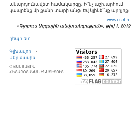
անարդյունավետ համակարգը։ Ի՞նչ աշխարհում
կապրենք մի քանի տարի անց։ Եվ կլինե՞նք արդյոք։
www.csef.ru
«Գլոբուս Ազգային անվտանգություն», թիվ 1, 2012
դեպի ետ
Գլխավոր
⋅
Մեր մասին
© ՑԱՆՑԱՅԻՆ
ՀԵՏԱԶՈՏԱԿԱՆ ԻՆՍՏԻՏՈՒՏ