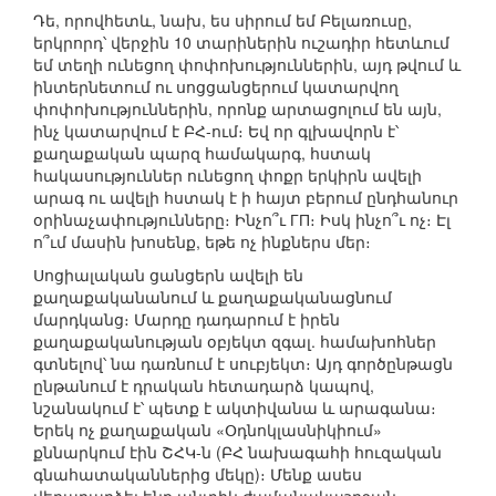
Դե, որովհետև, նախ, ես սիրում եմ Բելառուսը,
երկրորդ՝ վերջին 10 տարիներին ուշադիր հետևում
եմ տեղի ունեցող փոփոխություններին, այդ թվում և
ինտերնետում ու սոցցանցերում կատարվող
փոփոխություններին, որոնք արտացոլում են այն,
ինչ կատարվում է ԲՀ-ում։ Եվ որ գլխավորն է՝
քաղաքական պարզ համակարգ, հստակ
հակասություններ ունեցող փոքր երկիրն ավելի
արագ ու ավելի հստակ է ի հայտ բերում ընդհանուր
օրինաչափությունները։ Ինչո՞ւ ГП։ Իսկ ինչո՞ւ ոչ։ Էլ
ո՞ւմ մասին խոսենք, եթե ոչ ինքներս մեր։
Սոցիալական ցանցերն ավելի են
քաղաքականանում և քաղաքականացնում
մարդկանց։ Մարդը դադարում է իրեն
քաղաքականության օբյեկտ զգալ. համախոհներ
գտնելով՝ նա դառնում է սուբյեկտ։ Այդ գործընթացն
ընթանում է դրական հետադարձ կապով,
նշանակում է՝ պետք է ակտիվանա և արագանա։
Երեկ ոչ քաղաքական «Օդնոկլասնիկիում»
քննարկում էին ՇՀԿ-ն (ԲՀ նախագահի հուզական
գնահատականներից մեկը)։ Մենք ասես