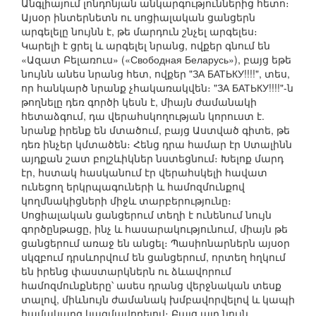
Անգլիայում լոնդոնյան անկարգություններից հետո։
Այսօր ինտերնետն ու սոցիալական ցանցերն
արգելելը նույնն է, թե մարդուն շնչել արգելես։
Կարելի է ցրել և արգելել նրանց, ովքեր գնում են
«Ազատ Բելառուս» («Свободная Беларусь»), բայց եթե
նույնն անես նրանց հետ, ովքեր "ЗА БАТЬКУ!!!!", տես,
որ հանկարծ նրանք չհակառակվեն։ "ЗА БАТЬКУ!!!!"-ն
թողնելը դեռ գործի կեսն է, միայն ժամանակի
հետաձգում, դա վերահսկողության կորուստ է.
նրանք իրենք են մտածում, բայց Աստված գիտե, թե
դեռ ինչեր կմտածեն։ Հենց դրա համար էր Ստալինն
այդքան շատ բոլշևիկներ նստեցնում։ Խելոք մարդ
էր, հստակ հասկանում էր վերահսկելի հավատ
ունեցող երկրպագուների և համոզմունքով
կողմնակիցների միջև տարբերությունը։
Սոցիալական ցանցերում տեղի է ունենում նույն
գործընթացը, ինչ և հասարակությունում, միայն թե
ցանցերում առաջ են անցել։ Պասիոնարներն այսօր
սկզբում դրսևորվում են ցանցերում, որտեղ հղկում
են իրենց փաստարկներն ու ձևավորում
համոզմունքները՝ ասես դրանց վերջնական տեսք
տալով, միևնույն ժամանակ խմբավորվելով և կապի
համակարգ կազմավորելով։ Բայց այդ նույն