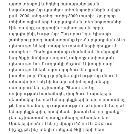
արդի տեսքով և հղկեց հասարակության
կայունությունը պահելու տեխնոլոգիաներն ավելի
քան 2000, տեղ-տեղ՝ ուղիղ 3000 տարի։ Այդ բոլոր
տեխնոլոգիաները հարկադրման տեխնոլոգիաներ
էին. ցավոք, այդպիսին է պետության՝ իբրև
այդպիսինի, էությունը։ Ընդ որում՝ դա էլիտայի
շահերից բխող հարկադրանք էր։ Հարկադրման ձևը
պետությունների տարբեր տեսակների դեպքում
տարբեր է։ Դեմոկրատիայի ժամանակ՝ հանրային
կարծիքի մանիպուլացում, ամբողջատիրական
պետությունում՝ ուղղակի ճնշում։ Ավտորիտար
պետություններն օգտագործում են դրանց
խառնուրդը։ Բայց գործընթացի էությունը մնում է
անփոփոխ։ Իսկ հիմա այդ տեխնոլոգիաները
դադարում են աշխատել։ Պետությունը,
սովորության համաձայն, փորձում է արգելել և
վերահսկել։ Ես դեմ եմ արգելքներին այդ ոլորտում ոչ
թե նրա համար, որ ազատություն եմ սիրում։ Ես դեմ
եմ արգելքներին, որովհետև վստահ եմ, որ դրանք
չեն աշխատում, դրանք անարդյունավետ են։
Արգելել փորձում են ոչ միայն ԲՀ-ում և ՉԺՀ-ում,
հիշեք, թե ինչ տեղի ունեցավ Թվիթերի հետ