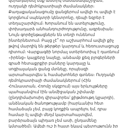
վերադարձել ենք անտիկ ժամանակաշրջան,
ուղղակի դեմոկրատիայի ժամանակներ։
Քաղաքականացումը ցանցերում ավելի ու ավելի է
կորցնում սպեկտրի կենտրոնը, դեպի եզրեր է
տեղաշարժվում։ Խորանում են ատելությունը,
փոխադարձ անհանդուրժողությունը, ագրեսիան։
Նույն գործընթացներն են տեղի ունենում
ինտերնետում։ Բայց չէ՞ որ աշխարհում ավելի քիչ
թվով մարդիկ են թերթեր կարդում և հեռուստացույց
դիտում։ Վարքագծի նորմալ ստերեոտիպ է դառնում
«իրենց» կայքերը նայելը, անձամբ քեզ բլոգերների
գրած հետաքրքիր բաները կարդալը և
սոցիալական ցանց մտնելը, որպեսզի
արտահայտվես և համախոհներ գտնես։ Ուղղակի
դեմոկրատիայի ժամանակներում (Հին
Հունաստան, Հռոմը սկզբում) այս երևույթները
պահպանվում էին անմիջական շփմամբ
(ընդդիմախոսիդ վիրավորես՝ քիթմռութդ կջարդի),
անձնական ծանոթությամբ (հարևանիս հետ
համաձայն չեմ, բայց կողքին ապրելու եմ, դրա
համար էլ ավելի մեղմ կարտահայտվեմ,
բարձրաձայն պիդառ չեմ ասի, ընդամենը
կմտածեմ)։ Ավելի ուշ ի հայտ եկավ պետությունն իր