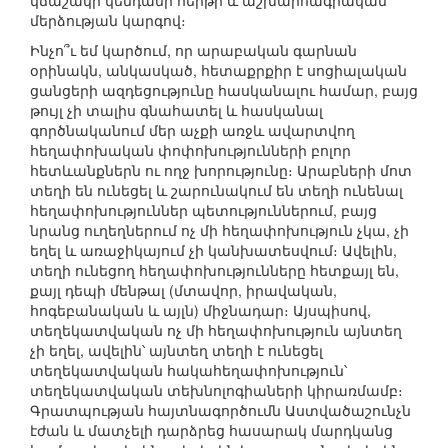
կճաշակի կենդանի հերթի և աշխարհագրական
մերձության կարգով։
Ինչո՞ւ եմ կարծում, որ արաբական գարնան
օրինակն, անկասկած, հետաքրքիր է սոցիալական
ցանցերի ազդեցությունը հասկանալու համար, բայց
թույլ չի տալիս գնահատել և հասկանալ
գործնականում մեր աչքի առջև ավարտվող
հեղափոխական փոփոխությունների բոլոր
հետևանքներն ու ողջ խորությունը։ Արաբների մոտ
տեղի են ունեցել և շարունակում են տեղի ունենալ
հեղափոխություններ պետություններում, բայց
նրանց ուղեղներում ոչ մի հեղափոխություն չկա, չի
եղել և առաջիկայում չի կանխատեսվում։ Ավելին,
տեղի ունեցող հեղափոխությունները հետքայլ են,
քայլ դեպի մենթալ (մտավոր, իրավական,
հոգեբանական և այլն) միջնադար։ Այսպիսով,
տեղեկատվական ոչ մի հեղափոխություն այնտեղ
չի եղել, ավելին՝ այնտեղ տեղի է ունեցել
տեղեկատվական հակահեղափոխություն՝
տեղեկատվական տեխնոլոգիաների կիրառմամբ։
Գրատպության հայտնագործումն Աստվածաշունչն
էժան և մատչելի դարձրեց հասարակ մարդկանց