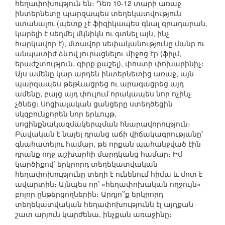
հեղափոխություն են։ Դեռ 10-12 տարի առաջ
ինտերնետը պարզապես տեղեկատվություն
ստանալու (պետք չէ ֆիզիկապես գնալ գրադարան,
կարելի է սեղմել մկնիկն ու գտնել այն, ինչ
հարկավոր է), մտավոր սեփականությունը մանր ու
անպատիժ ձևով յուրացնելու միջոց էր (ֆիլմ,
երաժշտություն, գիրք քաշել), փոստի փոխարինիչ։
Այս ամենը կար արդեն ինտերնետից առաջ, այն
պարզապես թեթևացրեց ու արագացրեց այդ
ամենը, բայց այդ փուլում որակապես նոր ոչինչ
չծնեց։ Սոցիալական ցանցերը ստեղծեցին
սկզբունքորեն նոր երևույթ,
սոցինքնակազմակերպման հնարավորություն։
Բավական է նայել դրանց աճի վիճակագրությանը՝
գնահատելու համար, թե որքան պահանջված էին
դրանք ողջ աշխարհի մարդկանց համար։ Իմ
կարծիքով՝ երկրորդ տեղեկատվական
հեղափոխությունը տեղի է ունենում հիմա և մոտ է
ավարտին։ Այնպես որ՝ «հեղափոխական ողջույն»
բոլոր ընթերցողներին։ Արդյո՞ք երկրորդ
տեղեկատվական հեղափոխությունն էլ այդքան
շատ արյուն կարժենա, ինչքան առաջինը։