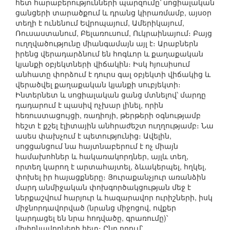
հետ հարաբերությունների պարզումը՝ սոցիալական
ցանցերի տարածքում և դրանց կիրառմամբ, այսօր
տեղի է ունենում Եվրոպայում, Ամերիկայում,
Ռուսաստանում, Բելառուսում, Ուկրաինայում։ Բայց
ուղղվածությունը միանգամայն այլ է։ Արաբներն
իրենց վերադարձնում են հոգևոր և քաղաքական
կյանքի օբյեկտների վիճակին։ Իսկ հյուսիսում
անհատը փորձում է դուրս գալ օբյեկտի վիճակից և
վերածվել քաղաքական կյանքի սուբյեկտի։
Ինտերնետ և սոցիալական ցանց մտնելով՝ մարդը
դադարում է պասիվ ոչխար լինել, որին
հեռուստացույցի, ռադիոյի, թերթերի օգնությամբ
հեշտ է քշել էլիտային անհրաժեշտ ուղղությամբ։ Նա
ասես փախչում է պետությունից։ Ավելին,
սոցցանցում նա հայտնաբերում է ոչ միայն
համախոհներ և հակառակորդներ, այլև տեղ,
որտեղ կարող է արտահայտել, ձևակերպել, հղկել,
փոխել իր հայացքները։ Յուրաքանչյուր առանձին
մարդ անմիջական փոխգործակցության մեջ է
ներքաշվում հարյուր և հազարավոր ուրիշների, իսկ
միջնորդավորված (նրանց միջոցով, ովքեր
կարդացել են նրա հոդվածը, գրառումը)՝
միլիոնավորների հետ։ Ընդ որում՝