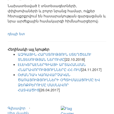
Նախատեսված է տնտեսագետների,
փիլիսոփաների և բոլոր նրանց համար, ովքեր
հետաքրքրվում են հասարակության զարգացման և
նրա արժեքային համակարգի հիմնահարցերով։
դեպի ետ
Հեղինակի այլ նյութեր
ԱԶԳԱՅԻՆ ՀԱՐՍՏՈՒԹՅՈՒՆ ՍՏԵՂԾԵԼՈՒ
ՏՆՏԵՍՈՒԹՅԱՆ ՆԵՐՈՒԺԸ
[22.10.2018]
ԷԼԵԿՏՐԱԷՆԵՐԳԻԱՅԻ ԱՐՏԱՀԱՆՄԱՆ
ՀՆԱՐԱՎՈՐՈՒԹՅՈՒՆՆԵՐԸ ՀՀ-ՈՒՄ
[24.11.2017]
ՕԺԱՆԴԱԿ ԿԱՌԱՎԱՐՉԱԿԱՆ
ԾԱՌԱՅՈՒԹՅՈՒՆՆԵՐԻ ՕՊՏԻՄԱԼԱՑՈՒՄԸ ԵՎ
ՁԵՌՔԲԵՐՈՒՄԸ ՄԱՍՆԱՎՈՐ
ՀԱՏՎԱԾԻՑ
[26.04.2017]
Գլխավոր
⋅
Մեր մասին