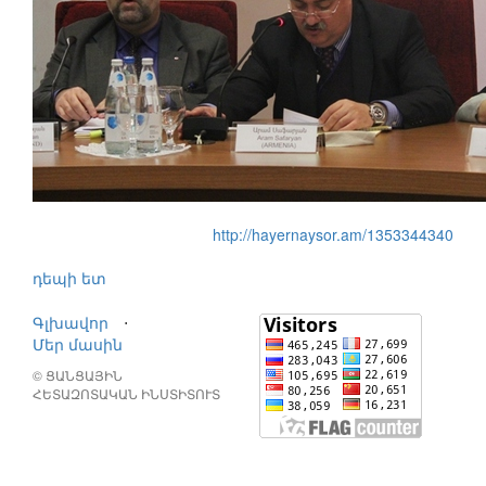
http://hayernaysor.am/1353344340
դեպի ետ
Գլխավոր
⋅
Մեր մասին
© ՑԱՆՑԱՅԻՆ
ՀԵՏԱԶՈՏԱԿԱՆ ԻՆՍՏԻՏՈՒՏ