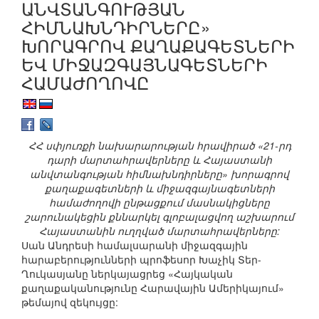
ԱՆՎՏԱՆԳՈՒԹՅԱՆ
ՀԻՄՆԱԽՆԴԻՐՆԵՐԸ»
ԽՈՐԱԳՐՈՎ ՔԱՂԱՔԱԳԵՏՆԵՐԻ
ԵՎ ՄԻՋԱԶԳԱՅՆԱԳԵՏՆԵՐԻ
ՀԱՄԱԺՈՂՈՎԸ
ՀՀ սփյուռքի նախարարության հրավիրած «21-րդ
դարի մարտահրավերները և Հայաստանի
անվտանգության հիմնախնդիրները» խորագրով
քաղաքագետների և միջազգայնագետների
համաժողովի ընթացքում մասնակիցները
շարունակեցին քննարկել գլոբալացվող աշխարում
Հայաստանին ուղղված մարտահրավերները:
Սան Անդրեսի համալսարանի միջազգային
հարաբերությունների պրոֆեսոր Խաչիկ Տեր-
Ղուկասյանը ներկայացրեց «Հայկական
քաղաքականությունը Հարավային Ամերիկայում»
թեմայով զեկույցը: