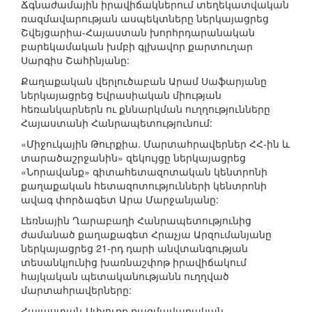
Ճգնաժամային իրավիճակներում տեղեկատվական
ռազմավարության ասպեկտները ներկայացրեց
Շվեյցարիա-Հայաստան խորհրդարանական
բարեկամական խմբի գլխավոր քարտուղար
Սարգիս Շահինյանը:
Քաղաքական վերլուծաբան Արամ Սաֆարյանը
ներկայացրեց Եվրասիական միության
հեռանկարներն ու քննարկման ուղղությունները
Հայաստանի Հանրապետությունում:
«Միջուկային Թուրքիա. Մարտահրավերներ ՀՀ-ին և
տարածաշրջանին» զեկույցը ներկայացրեց
«Նորավանք» գիտահետազոտական կենտրոնի
քաղաքական հետազոտությունների կենտրոնի
ավագ փորձագետ Արա Մարջանյանը:
Լեռնային Ղարաբաղի Հանրապետությունից
ժամանած քաղաքագետ Հրաչյա Արզումանյանը
ներկայացրեց 21-րդ դարի անվտանգության
տեսանկյունից խառնաշփոթ իրավիճակում
հայկական պետականությանն ուղղված
մարտահրավերները:
Հայաստան-Սփյուռք ռազմավարական