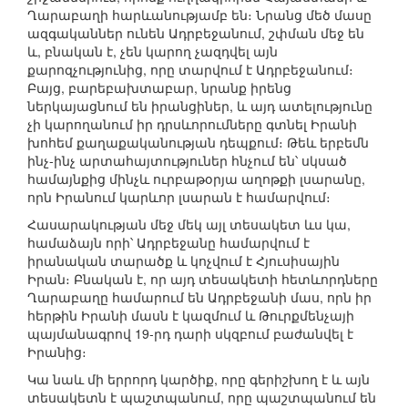
Ղարաբաղի հարևանությամբ են։ Նրանց մեծ մասը
ազգականներ ունեն Ադրբեջանում, շփման մեջ են
և, բնական է, չեն կարող չազդվել այն
քարոզչությունից, որը տարվում է Ադրբեջանում։
Բայց, բարեբախտաբար, նրանք իրենց
ներկայացնում են իրանցիներ, և այդ ատելությունը
չի կարողանում իր դրսևորումները գտնել Իրանի
խոհեմ քաղաքականության դեպքում։ Թեև երբեմն
ինչ-ինչ արտահայտություներ հնչում են՝ սկսած
համայնքից մինչև ուրբաթօրյա աղոթքի լսարանը,
որն Իրանում կարևոր լսարան է համարվում։
Հասարակության մեջ մեկ այլ տեսակետ ևս կա,
համաձայն որի՝ Ադրբեջանը համարվում է
իրանական տարածք և կոչվում է Հյուսիսային
Իրան։ Բնական է, որ այդ տեսակետի հետևորդները
Ղարաբաղը համարում են Ադրբեջանի մաս, որն իր
հերթին Իրանի մասն է կազմում և Թուրքմենչայի
պայմանագրով 19-րդ դարի սկզբում բաժանվել է
Իրանից։
Կա նաև մի երրորդ կարծիք, որը գերիշխող է և այն
տեսակետն է պաշտպանում, որը պաշտպանում են