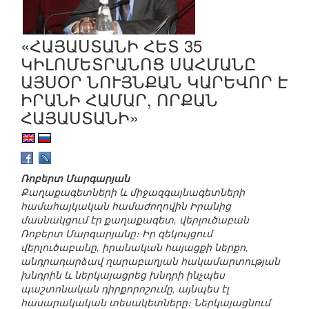
«ՀԱՅԱՍՏԱՆԻ ՀԵՏ 35
ԿԻԼՈՄԵՏՐԱՆՈՑ ՍԱՀՄԱՆԸ
ԱՅՍՕՐ ՆՈՒՅՆՔԱՆ ԿԱՐԵՎՈՐ Է
ԻՐԱՆԻ ՀԱՄԱՐ, ՈՐՔԱՆ
ՀԱՅԱՍՏԱՆԻ»
Ռոբերտ Մարգարյան
Քաղաքագետների և միջազգայնագետների
համահայկական համաժողովին Իրանից
մասնակցում էր քաղաքագետ, վերլուծաբան
Ռոբերտ Մարգարյանը։ Իր զեկույցում
վերլուծաբանը, իրանական հայացքի ներքո,
անդրադարձավ ղարաբաղյան հակամարտության
խնդրին և ներկայացրեց խնդրի ինչպես
պաշտոնական դիրքորոշումը, այնպես էլ
հասարակական տեսակետները։ Ներկայացնում