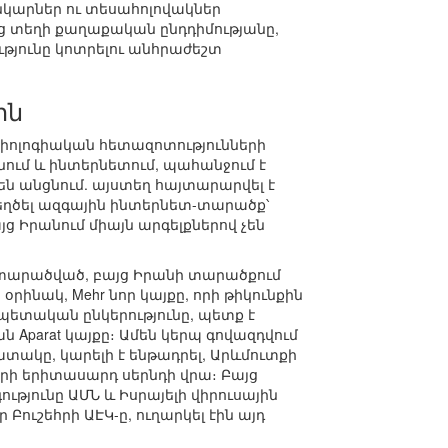
նկարներ ու տեսահոլովակներ
վեց տեղի քաղաքական ընդդիմությանը,
թյունը կոտրելու անհրաժեշտ
ին
ոցիոլոգիական հետազոտությունների
նում և ինտերնետում, պահանջում է
են անցնում. այստեղ հայտարարվել է
տեղծել ազգային ինտերնետ-տարածք՝
 Իրանում միայն արգելքներով չեն
 տարածված, բայց Իրանի տարածքում
րինակ, Mehr նոր կայքը, որի թիկունքին
ետական ընկերությունը, պետք է
 Aparat կայքը։ Ամեն կերպ գովազդվում
տակը, կարելի է ենթադրել, Արևմուտքի
րի երիտասարդ սերնդի վրա։ Բայց
յունը ԱՄՆ և Իսրայելի վիրուսային
 Բուշեհրի ԱԷԿ-ը, ուղարկել էին այդ