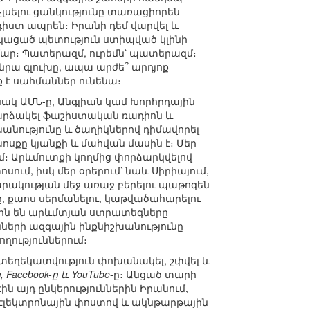
չլսելու ցանկությունը տառացիորեն
գիստ ապրեն։ Իրանի դեմ վարվել և
ացած պետություն ստիպված կլինի
ար։ Պատերազմ, ուրեմն՝ պատերազմ։
 նրա գլուխը, ապա արժե՞ արդյոք
տք է սահմաններ ունենա։
կ ԱՄՆ-ը, Անգլիան կամ Խորհրդային
ռարձակել ֆաշիստական ռադիոն և
անությունը և ծաղիկներով դիմավորել
խոսքը կյանքի և մահվան մասին է։ Մեր
մ։ Արևմուտքի կողմից փորձարկվելով
ում, իսկ մեր օրերում՝ նաև Սիրիայում,
սարակության մեջ առաջ բերելու պաթոգեն
, քաոս սերմանելու, կաթվածահարելու
քին են արևմտյան ստրատեգները
ների ազգային ինքնիշխանությունը
ղություններում։
 տեղեկատվություն փոխանակել, շփվել և
-ը, Facebook-ը և YouTube
-ը։ Անցած տարի
ն այդ ընկերություններին Իրանում,
, էլեկտրոնային փոստով և ակնթարթային