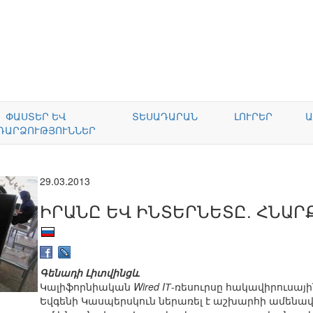
ՓԱՍՏԵՐ ԵՎ
ՏԵՍԱԴԱՐԱՆ
ԼՈՒՐԵՐ
Ա
ԴԱՐՁՈՒԹՅՈՒՆՆԵՐ
29.03.2013
ԻՐԱՆԸ ԵՎ ԻՆՏԵՐՆԵՏԸ. ՀՆԱՐ
Գենադի Լիտվինցև
Կալիֆորնիական
Wired IТ
-ռեսուրսը հակավիրուսայ
Եվգենի Կասպերսկուն ներառել է աշխարհի ամեն