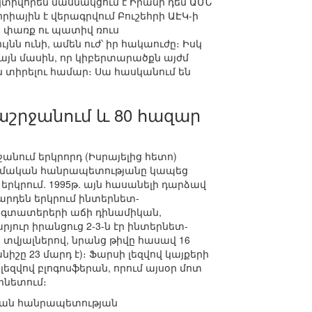
կտիվորեն մասնակցում է Իրանի դեմ ԱՄՆ
իային է վերագրվում Բուշեհրի ԱԷԿ-ի
ա փառք ու պատիվ ռուս
նն ունի, ամեն ուժ՝ իր հակաուժը։ Իսկ
այն մասին, որ կիբերտարածքն այժմ
 տիրելու համար։ Սա հասկանում են
րջանում և 80 հազար
անում երկրորդ (Իսրայելից հետո)
լամական հանրապետությանը կապեց
րկրում. 1995թ. այն հասանելի դարձավ
 արդեն երկրում ինտերնետ-
 օգտատերերի աճի դինամիկան,
յուր իրանցուց 2-3-ն էր ինտերնետ-
ի տվյալներով, նրանց թիվը հասավ 16
շը 23 մարդ է)։ Ֆարսի լեզվով կայքերի
եզվով բլոգոսֆերան, որում այսօր մոտ
րնետում։
մական հանրապետության