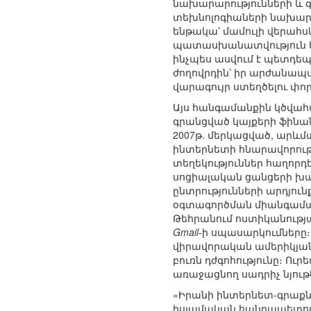
նախարարությունների և 
տեխնոլոգիաների նախարա
ենթակա՝ մամուլի վերահս
պատասխանատվություն են
ինչպես ասվում է պետդեպ
ժողովրդին՝ իր արժանապա
վարագույր ստեղծելու փո
Այս հանգամանքին կծվահա
գրանցված կայքերի ֆինանս
2007թ. մերկացված, արևմ
ինտերնետի հնարավորու
տեղեկություններ հաղորդե
սոցիալական ցանցերի խա
ընտրությունների արդյո
օգտագործման միանգամայ
Թեհրանում ոստիկանությ
Gmail
-ի սպասարկումները։
վիրավորական ամերիկյան 
բուռն դժգոհությունը։ Ուր
առաջացնող սադրիչ նյու
«Իրանի ինտերնետ-գրաքնն
իսլամական հանրապետութ