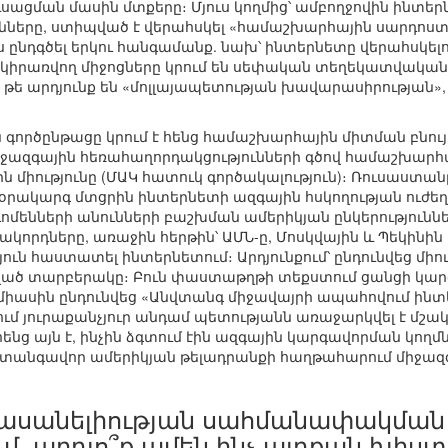
սացման մասին մտքերը։ Մյուս կողմից՝ ամբողջովին ինտեր
ունները, ստիպված է վերահսկել «համաշխարհային սարդոստա
ընդգծել երկու հանգամանք. նախ՝ ինտերնետը վերահսկելո
մբ կիրառվող միջոցները կրում են սեփական տեղեկատվակա
 թե արդյունք են «մոլլայապետության խավարասիրության», 
գործընթացը կրում է հենց համաշխարհային միտման բնույթ,
ջազգային հեռահաղորդակցությունների գծով համաշխարհայ
 միությունը (ՄԱԿ հատուկ գործակալություն)։ Ռուսաստ
 օրակարգ մտցրին ինտերնետի ազգային հսկողության ուժե
ոմենների անունների բաշխման ամերիկյան ընկերություններ
որդները, առաջին հերթին՝ ԱՄՆ-ը, Մոսկվային և Պեկինին մ
յուն հաստատել ինտերնետում։ Արդյունքում՝ ընդունվեց 
ած տարբերակը։ Բուն փաստաթղթի տեքստում ցանցի կարգա
միասին ընդունվեց «Անվտանգ միջավայրի ապահովում ին
մ յուրաքանչյուր անդամ պետությանն առաջարկվել է մշակե
հենց այն է, ինչին ձգտում էին ազգային կարգավորման կո
վտանգավոր ամերիկյան թելադրանքի հաղթահարում միջազգ
ասանելիության սահմանափակման
մ. արդյո՞ք ամեն ինչ այդքան խիստ