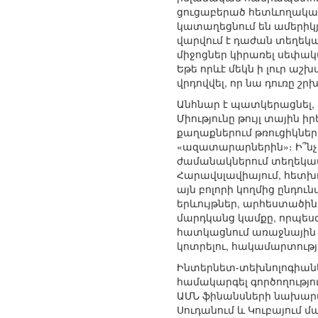
ցուցաբերած հետևողականու
կատաղեցնում են ամերիկյ
վարվում է դաժան տեղեկ
միջոցներ կիրառել սեփա
Եթե որևէ մեկն ի լուր աշ
վրդովվել, որ նա դուռը շր
Անհնար է պատկերացնել,
Միությունը թույլ տայի
քաղաքներում թռուցիկներ
«ազատարարներին»։ Ի՞նչ «
ժամանակներում տեղեկատվ
Հարավսլավիայում, հետխոր
այն բոլորի կողմից ընդու
երևույթներ, արհեստածին
մարդկանց կամքը, որպես
հատկացնում առաջնային դ
կոտրելու, հակամարտությ
Ինտերնետ-տեխնոլոգիաներ
համակարգել գործողությու
ԱՄՆ ֆինանսների նախարար
Սուդանում և Կուբայում մ