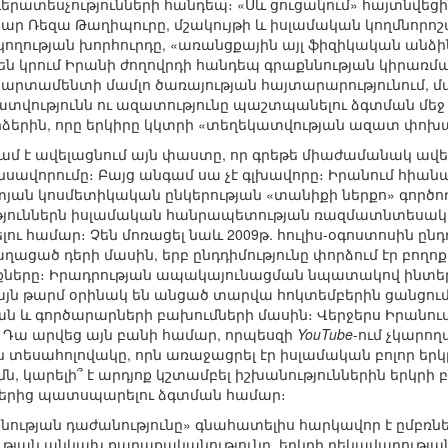
գերատեսչությունների հանդեպ։ «Սև ցուցակում» հայտնվ
ր Ռեզա Թաղիպուրը, մշակույթի և իսլամական կողմնորոշ
կողության խորհուրդը, «առանցքային այլ ֆիզիկական անձի
 կրում Իրանի ժողովրդի հանդեպ գրաքննության կիրառմա
արտամենտի մամլո ծառայության հայտարարությունում, մ
տվությունն ու ազատությունը պաշտպանելու ձգտման մեջ և
րձերին, որը երկիրը կկտրի «տեղեկատվության ազատ փոխ
մ է ավելացնում այն փաստը, որ գրեթե միաժամանակ ավել
ավորումը։ Բայց անգամ սա չէ գլխավորը։ Իրանում հիանալի
տյան կոսմետիկական ընկերության «տանիքի ներքո» գործ
թյուններն իսլամական հանրապետության ռազմատնտեսակ
լու համար։ Չեն մոռացել նաև 2009թ. հուլիս-օգոստոսին ըն
ղացած դերի մասին, երբ ընդդիմությունը փորձում էր բո
ւնքները։ Իրադրության ապակայունացման նպատակով ինտե
ն թարմ օրինակ են անցած տարվա հոկտեմբերին ցանցում 
ան և գործարարների բախումների մասին։ Վերջերս Իրանո
 Դա արվեց այն բանի համար, որպեսզի
YouTube
-ում չկարո
տեսահոլովակը, որն առաջացրել էր իսլամական բոլոր երկրն
եմն, կարելի՞ է արդյոք կշտամբել իշխանություններին երկրի
թերից պատսպարելու ձգտման համար։
ության դաժանությունը» գնահատելիս հարկավոր է ըմբռնե
յան անկախ քաղաքականությունը, երկրի ղեկավարության