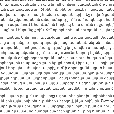
թյունը, օվկիանոսի այն կողմից հնչող սպառնալի ճիչերը 
ան քաղաքական գործիչներին, չեն թողնում, որ նրանք հան
ատվական պատերազմ։ Նման պայմանների մեջ դրված ցանկ
կան տեղեկատվական անվտանգությունն ամրապնդելու համ
խարհի սպառնում է հարևանին հրդեհել նրա տունն ու ջարդել
խկացնում է նրանց քթին։ Չէ՞ որ երկերեսանիությունն էլ պե
 որ, ասենք, Երկրորդ համաշխարհային պատերազմի ժամանա
ն իրենց տարածքում հրապարակել նացիստական թերթեր, հե
 տարածել, որոնցով բնակչությանը կոչ արվեր տապալել իշխ
հրապարակայնություն և բացություն» կարող է լինել, երբ 
ական զենքի հզորությունն աճել է հարյուր, հազար անգա
հրդային տարածքի շատ երկրներում, Լիբիայում և Եգիպտոս
նվում է որպես ահավոր ավերիչ ուժ՝ ի զորու ցանկացած հա
 ճգնաժամ, ակտիվացնելու ընդվզման տրամադրությունները
զի չընդդիմանան ագրեսիային։ Հենց տեղեկատվական զեն
երն իրենց անհարմար վարչակարգեր ունեցող պետություն
ուններ և քաղաքացիական պատերազմներ հրահրելու գործո
ն այսօր թույլ են տալիս ողջ աշխարհի ընդդիմադիրներին
ններն այնպիսի ռեսուրսների միջոցով, ինչպիսին են
Twitter
ությունը վերացրեց այն արգելքները, որոնք խանգարում էի
ասնավոր անձանց ինտերնետ-էջեր դիտելու, բլոգ ունենալու