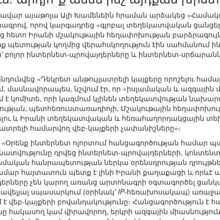
ղեկավար այաթոլա Ալի Խամենեին հրաման արձակեց «Համակ
ագրով, որով կարգադրեց «գլոբալ տեղեկատվական ցանցեր
ց հետո Իրանի մշակութային հեղափոխության բարձրագույն 
րոնք պետության կողմից վերահսկողություն էին սահմանում
ն՝ բոլոր ինտերնետ-պրովայդերները և ինտերնետ-սրճարան
ն ընդունվեց «Դեկրետ անթույլատրելի կայքերը որոշելո
մ, մասնավորապես, նշվում էր, որ «իսլամական և ազգային
է կոմիտե, որի կազմում կլինեն տեղեկատվության նախարա
ւթյան, պետհեռուստառադիոյի, Մշակութային հեղափոխութ
ոշելու և Իրանի տեղեկատվական և հեռահաղորդակցային տ
լատրելի համարվող վեբ-կայքերի չափանիշները»։
եց «Օրենք ինտերնետ ոլորտում հանցագործության համար պ
տվությունը դրվեց ինտերնետ-պրովայդերների, կոնտենտ-
լամական հանրապետության ներկա օրենսդրության դրույթն
մար հայտատուն պետք է լինի Իրանի քաղաքացի և որևէ
յդերները չեն կարող առանց արտոնագրի օգտագործել ցանկ
ավելյալ սպասարկում (օրինակ՝
IP
-հեռախոսակապ) առաջարկ
 է վեբ-կայքերի բովանդակությունը։ Հանցագործություն է 
ը հակասող կամ վիրավորող, երկրի ազգային միասնությու