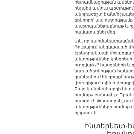
հետամնացության և մեկու
ինչպես և մյուս պետությ
անհրաժեշտ է անմիջապես 
երկրորդ՝ այս ուղղությա
պաշտպանելու բնույթ և ոչ
հավատացնել մեզ։
Այն, որ սահմանափակման 
Դուբայում անցկացված մի
Էլեկտրակապի միջազգային
պետություններ կոնգրեսի
ուղղված
IP
հասցեների և դ
նախաձեռնության հակառակ
ցանկանում են գրաքննութ
փոխզիջումային խմբագրվ
Բայց կանոնակարգի հետ 
համար» բանաձևը։ Դրանու
հարցում։ Փաստորեն, սա 
պետությունների համար 
ոլորտում։
Ինտերնետ-հ
Իրանու