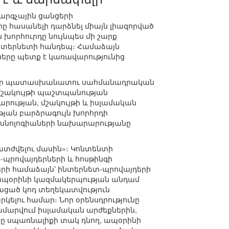
արգչային ցանցերի
ը հասանելի դարձնել միայն լիազորված
խորհուրդը նույնպես մի շարք
 ինտերնետի հանդեպ։ Համաձայն
ները պետք է կառավարությունից
ւ համար պատասխանատու սահմանադրական
 մշակույթի պաշտպանության
րության, մշակույթի և իսլամական
յան բարձրագույն խորհրդի
եխնոլոգիաների նախարարությանը
ատժվելու մասին»։ Կոնտենտի
պրովայդերների և հոսթինգի
երի համաձայն՝ ինտերնետ-պրովայդերի
 ապօրինի կազմակերպության անդամ
ացած կոդ տեղեկատվություն
ելու համար։ Նոր օրենսդրությունը
համարվում իսլամական արժեքներին,
նը սպառնալիքի տակ դնող, ապօրինի