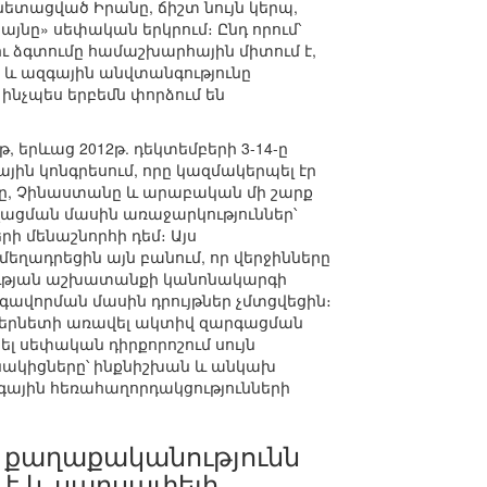
նետացված Իրանը, ճիշտ նույն կերպ,
յնը» սեփական երկրում։ Ընդ որում՝
ւ ձգտումը համաշխարհային միտում է,
ն և ազգային անվտանգությունը
ինչպես երբեմն փորձում են
 երևաց 2012թ. դեկտեմբերի 3-14-ը
ին կոնգրեսում, որը կազմակերպել էր
անը, Չինաստանը և արաբական մի շարք
ղացման մասին առաջարկություններ՝
ի մենաշնորհի դեմ։ Այս
եղադրեցին այն բանում, որ վերջինները
միության աշխատանքի կանոնակարգի
վորման մասին դրույթներ չմտցվեցին։
տերնետի առավել ակտիվ զարգացման
լ սեփական դիրքորոշում սույն
ղմնակիցները՝ ինքնիշխան և անկախ
ային հեռահաղորդակցությունների
 քաղաքականությունն
 է և սարսափելի