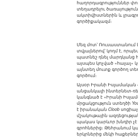
հաղորդագրություններ փո
տեղադրելու ծառայություն
ակտիվիստներին և լրագր
գործիքակազմ։
Մեզ մոտ՝ Ռուսաստանում 
տվյալներով՝ կողմ է, որպ
պատնեշ դնել մարդկանց հ
այսպես կոչված «հալալ» 
այնտեղ մուտք գործող տե
գործում։
Այսօր Իրանի Իսլամական
անցանկալի ինտերնետ-ռեսո
կանգնած է «Իրանի Իսլա
մրցակցություն ստեղծի
Yo
է իրանական
Cloob
սոցիալ
մշակութային ազդեցությ
պակաս կարևոր խնդիր չէ
գրոհներից։ Թեհրանում կա
երկրներից մեկի հաքերներ