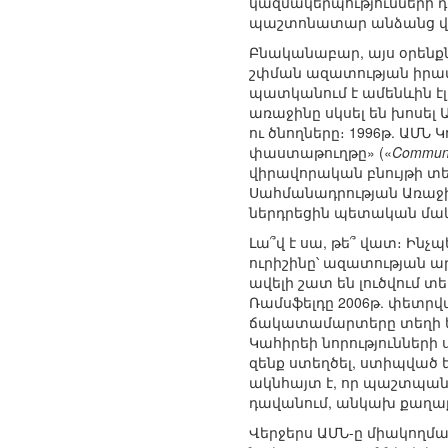
կազմակերպությունների 
պաշտոնատար անձանց վեր
Բնականաբար, այս օրենք
շփման ազատության իրավ
պատկանում է ամենևին է
առաջինը սկսել են խոսե
ու ծնողները։ 1996թ. ԱՄ
փաստաթուղթը» («
Communi
վիրավորական բնույթի տե
Սահմանադրության Առաջին
ներդրեցին պետական մա
Լա՞վ է սա, թե՞ վատ։ Ին
ուրիշինը՝ ազատության ա
ավելի շատ են լուծվում
Ռամսֆելդը 2006թ. փետր
ճակատամարտերը տեղի են ո
Կահիրեի նորությունների
զենք ստեղծել, ստիպված 
ակնհայտ է, որ պաշտպան
դավանում, անկախ քաղաք
Վերջերս ԱՄՆ-ը միակողմա