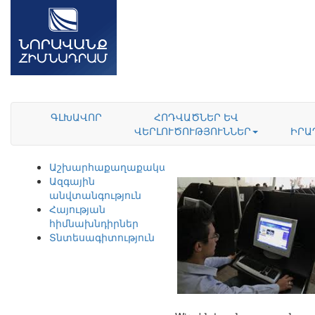
ԳԼԽԱՎՈՐ
ՀՈԴՎԱԾՆԵՐ ԵՎ
ՎԵՐԼՈՒԾՈՒԹՅՈՒՆՆԵՐ
ԻՐԱ
Աշխարհաքաղաքականություն
Ազգային
անվտանգություն
Հայության
հիմնախնդիրներ
Տնտեսագիտություն