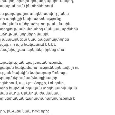
րակող, ծխելու գովազդ պարունակող,
ապարակումն ինտերնետում։
պես քաղաքացու տեղեկատվության և
ի արգելքի նախաձեռնությունը
երահսկման անհրաժեշտության մասին
 առողջությամբ մտահոգ մանկավարժներն
աճության նորմերի մասին
այել անպարկեշտ կամ բացահայտորեն
վեց, որ այն հակասում է ԱՄՆ
ենայնիվ, շատ երկրներ իրենց մոտ
ասարակության պաշտպանություն,
ղաքական հակամարտություններն ավելի ու
ության նախկին նախարար Դոնալդ
տերազմներում ամենագլխավոր
րում, այլ Նյու Յորքի, Լոնդոնի,
 չեն հզոր հարձակողական տեղեկատվական
ման ձևով։ Միևնույն ժամանակ,
կիրը սեփական գաղափարախոսություն է
ի, ինչպես նաև ԻԻՀ որոշ