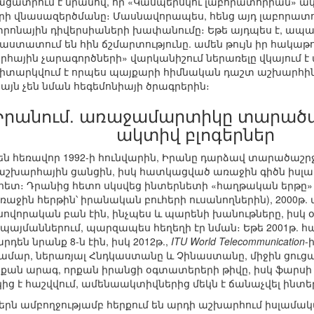
ը բացատրում է նրանով, որ «Կասպերսկու լաբորատորիան» ա
րի վնասազերծմանը։ Մասնավորապես, հենց այդ լաբորատոր
եկտրոնային դիվերսիաների խափանումը։ Եթե այդպես է, ապ
ստատում են հին ճշմարտությունը. ամեն թույն իր հակաթույ
ային չարագործների» վարկանիշում ներառելը վկայում է 
դիտարկվում է որպես պայքարի հիմնական դաշտ աշխարհին
այն չեն նման հեգեմոնիայի ծրագրերին։
րանում. առաջամարտիկը տարածաշ
ակտիվ բլոգերներ
են հեռավոր 1992-ի հունվարին, Իրանը դարձավ տարածաշրջ
մաշխարհային ցանցին, իսկ հատկացված առաջին գիծն իս
ետ։ Դրանից հետո սկսվեց ինտերնետի «հաղթական երթը» ե
աջին հերթին՝ իրանական բուհերի ուսանողներին), 2000թ.
սովորական բան էին, ինչպես և պարենի խանութները, իսկ
յմաններում, պարզապես հեղեղի էր նման։ Եթե 2001թ. հար
դեն նրանք 8-ն էին, իսկ 2012թ.,
ITU World Telecommunication
-
ամար, ներառյալ Հնդկաստանը և Չինաստանը, միջին ցուցանի
նքան արագ, որքան իրանցի օգտատերերի թիվը, իսկ ֆարսի լ
ց է հաշվվում, ամենաակտիվներից մեկն է ճանաչվել ինտե
շներն ամբողջությամբ հերքում են արդի աշխարհում իսլա