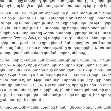
դրական իմիջ ստեղծող, գաղտնի տեղեկատվությունը հրապա
աբերյալ կեղծ տեղեկատվություն տարածող նյութերի հր
ն արժանանում է Արևմուտքի խիստ քննադատությանը՝ որ
ունքի խախտում։ Սակայն ինտերնետում որոշակի կոնտենտ
լ ոչ Իրանի կառավարությանը։ Ցանցի բովանդակության վ
լ ԱՄՆ հասարակությունը, ամերիկացի երեխաների հոգեկան
Ն Կոնգրեսը պատրաստեց «Հեռահաղորդակցությունում պատշ
cations Decency Act
»), որով արգելվում էր ցանցում տեղակ
ղեկատվություն։ Բայց դրա ընդունման գործընթացում պարզ
 լրացմանը, և դրա գործողությունը դադարեցվեց։ Այնուամ
կարդակով ինտերնետի զտման գործելակերպը։
չպես հայտնի է, «սեփական գրաքննությունը նշանակում է հ
րգելք»։ Բայց ոչ ոք չի ժխտի այն, որ արդի աշխարհում քա
 տեղեկատվական պատերազմի մեթոդներով։ ԱՄՆ պաշտպան
վարի 17-ին հստակ արտահայտվել է այս մասին. «Արդի պա
ւնենում ոչ թե Աֆղանստանի սարերում կամ Իրաքի փողոցնե
 ստուդիաներում և այլն»։ Այն երկրները, որոնք ի վիճակի
են պաշտպանվել, գոնե, օրինակ, ինտերնետի կոնտենտի զտ
ությունը հատկապես անհրաժեշտ է այն դեպքում, երբ եր
ականություն վարում։
նի պատժամիջոցներ մտցրեց Իրանի մի շարք պաշտոնյաներ