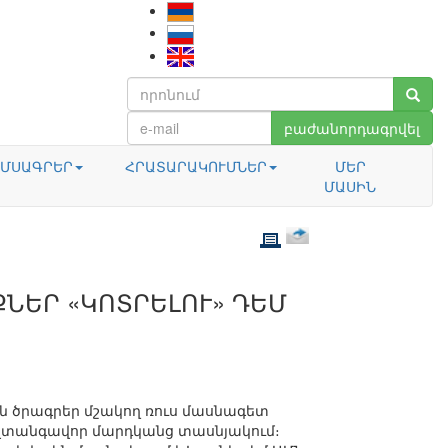
բաժանորդագրվել
ՄՍԱԳՐԵՐ
ՀՐԱՏԱՐԱԿՈՒՄՆԵՐ
ՄԵՐ
ՄԱՍԻՆ
ՔՆԵՐ «ԿՈՏՐԵԼՈՒ» ԴԵՄ
ին ծրագրեր մշակող ռուս մասնագետ
ավտանգավոր մարդկանց տասնյակում։