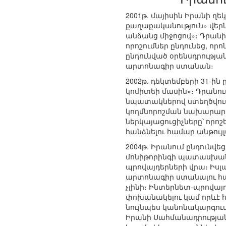
2001թ. մայիսին Իրանի 
քաղաքականություն» վերն
անձանց միջոցով»։ Դրանի
որոշումներ ընդունեց, ո
ընդունված օրենսդրությա
արտոնագիր ստանան։
2002թ. դեկտեմբերի 31-ի
կոմիտեի մասին»։ Դրանու
նպատակներով ստեղծվում 
կողմնորոշման նախարարո
ներկայացուցիչները՝ որ
հանձնելու համար անթույ
2004թ. Իրանում ընդունվ
մոնիթորինգի պատասխանա
պրովայդերների վրա։ Իս
արտոնագիր ստանալու հա
չլինի։ Ինտերնետ-պրովա
փոխանակելու կամ որևէ հ
նույնպես կանոնակարգում
Իրանի Սահմանադրության