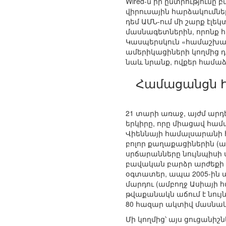
Wired-ն իր ընտրություն
վիրուսային հարձակումնե
դեմ ԱՄՆ-ում մի շարք էլ
մասնագետներին, որոնք հա
Կասպերսկուն «համաշխարհ
ամերիկացիների կողմից 
նաև նրանք, ովքեր համաձ
Համացանցն Ի
21 տարի առաջ, այժմ արդ
երկիրը, որը միացավ հա
Վիեննայի համալսարանի հ
բոլոր քաղաքացիներին (առ
սրճարանները նույնպիսի 
բավական բարձր արժեքի պա
օգտատեր, ապա 2005-ին ար
մարդու (ամբողջ Ասիայի հ
թվաքանակն աճում է նույ
80 հազար ակտիվ մասնակի
Մի կողմից՝ այս ցուցանի