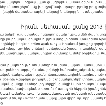
խանակելու, սոցիալական ցանցերին մասնակցելու և լուսա
ներ մատուցելուն։ Այլ խոսքով՝ նախարարությունը թույլ տ
ողներին մատակարարել հանրային անդորրն ու անվտանգու
Իրան. սեփական ցանց 2013-
ևս երկրի՝ այս վտանգն ընկալող բնակչության մեծ մասը, ս
եսզի բարոյական գրաքննություն մտցվի հեռուստատեսությու
ոգիների հոգևոր բռնության առջև։ Իրանում խոսքից գործի 
կամ «մաքուր» ինտերնետի ստեղծման ծրագիր, այսինքն՝ ս
ղեկատվության մանրակրկիտ զտմամբ և մոնիթորինգով։ Բայց
 Հանրապետությունում տեղի է ունենում արտասահմանում
ւրսների ազգային անալոգների հանրահռչակում։ Այսպես, օ
մական Հանրապետության հեռուստառադիոհեռարձակում» պ
uTube
-ին։ Վերջերս թողարկվել է տեսանյութերի փոխանակման
ական ցանցը։ Ստեղծվող ներքին ցանցի կարևորագույն նպա
ան սահմանափակման ձգտումն է՝ առաջին հերթին իրանցինե
 նաև համակարգչային կառավարական ցանցերի անվտանգութ
րծում են, որ
Stuxnet
համակարգչային վիրուսը, որը վնասել էր
ը։