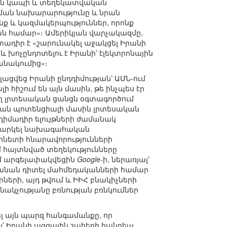
եցին կապի և տեղեկատվական
ման նախարարությունը և նրան
նք և կազմակերպություններ, որոնք
ն համար»։ Ամերիկյան վարչակազմը,
տադիր է «շարունակել աջակցել Իրանի
 խոչընդոտելու է Իրանի՝ էլեկտրոնային
անակումից»։
ացվեց Իրանի ընդդիմության՝ ԱՄՆ-ում
 հիշում են այն մասին, թե ինչպես էր
ող լրտեսական ցանցն օգտագործում
ան պոտենցիալի մասին լրտեսական
դդիմադիր ելույթների ժամանակ
ղոքարկել նախագահական
րնետի հնարավորությունների
հայտնված տեղեկությունները
ւմ արգելափակվեցին
Google-
ի, ներառյալ՝
ղանան դիտել մահմեդականների համար
երի, այդ թվում և ԻԻՀ բնակիչների
 բնակչությանը բռնության բռնկումներ
լ այն պարզ հանգամանքը, որ
՝ Իրանի ազգային շահերի հանդեպ