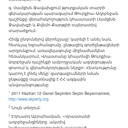
գ. Սամցխե-Ջավախքում թյուրքական տարրի
գերակայության պարագայում Թուրքիա–Ադրբեջան
դաշինքը վերահսկողություն կհաստատի Սամցխե-
Ջավախքի և Քվեմո-Քարթլիի օպերատիվ
տարածքում։
Հիմք ընդունելով վերոնշյալը՝ կարելի է անել նաև
հետևյալ եզրահանգումը. ընթացիկ գործընթացների
արդյունքում, առավելագույնը միջնաժամկետ
հեռանկարում, Վրաստանը կհայտնվի Թուրքիա-
Ադրբեջան դաշինքի ամբողջական ազդեցության
գոտում և վերահսկողության ներքո։ Հետևությունը
կարող է լինել մեկը՝ զարգացումների նման
ընթացքը սպառնալիք է ՀՀ ազգային
անվտանգությանը:
1
2011 Haziran 12 Genel Seçimleri Seçim Beyannamesi,
http://www.akparty.org
2
Նույն տեղում:
3
Էդուարդ Աբրահամյան, «Վրաստանի
ադրբեջանցիները. ակտիվ
նախապատրաստություն սպասված