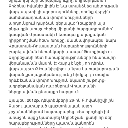
օլիգարխիայի ներկայացուցիչ, միլիարդատեր
Բիձինա Իվանիշվիլին է: Նա ստանձնեց պետության
վարչապետի լիազորությունները, որոնք վերջին
սահմանադրական փոփոխությունների
արդյունքում դարձան գերակա: Դեպքերի այս
ընթացքն առաջ բերեց մի քանի հարցադրումներ`
կապված Վրաստանի հետագա քաղաքական
դիրքորոշման հետ։ Խոսքը, մասնավորապես, նախ
Վրաստան-Ռուսաստան հարաբերությունների
բարելավման հեռանկարի և ապա՝ Թուրքիայի ու
Ադրբեջանի հետ հարաբերությունների հնարավոր
վերանայման մասին է: Հարկ է նշել, որ դեռևս
վարչապետ Բ.Իվանիշվիլու և նրա կառավարության
վարած քաղաքականությունը հիմքեր չի տալիս
որևէ էական փոփոխություն նկատելու թուրք-
ադրբեջանական դաշինքում Վրաստանի
ներգրավման ընթացքի հարցում:
Այսպես, 2012թ. դեկտեմբերի 26-ին Բ.Իվանիշվիլին
Բաքու կատարած պաշտոնական այցի
շրջանակներում հայտարարեց. «Ես որոշեցի իմ
առաջին այցը կատարել Ադրբեջան, քանի որ մեր
հարաբերությունները պատմականորեն