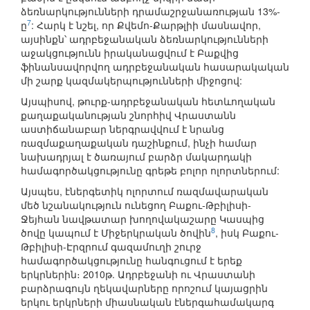
ձեռնարկությունների դրամաշրջանառության 13%-
7
ը
: Հարկ է նշել, որ Քվեմո-Քարթլիի մասնավոր,
այսինքն՝ ադրբեջանական ձեռնարկությունների
աջակցությունն իրականացվում է Բաքվից
ֆինանսավորվող ադրբեջանական հասարակական
մի շարք կազմակերպությունների միջոցով:
Այսպիսով, թուրք-ադրբեջանական հետևողական
քաղաքականության շնորհիվ Վրաստանն
աստիճանաբար ներգրավվում է նրանց
ռազմաքաղաքական դաշինքում, ինչի համար
նախադրյալ է ծառայում բարձր մակարդակի
համագործակցությունը գրեթե բոլոր ոլորտներում:
Այսպես, էներգետիկ ոլորտում ռազմավարական
մեծ նշանակություն ունեցող Բաքու-Թբիլիսի-
Ջեյհան նավթատար խողովակաշարը Կասպից
8
ծովը կապում է Միջերկրական ծովին
, իսկ Բաքու-
Թբիլիսի-Էրզրում գազամուղի շուրջ
համագործակցությունը հանգուցում է երեք
երկրներին։ 2010թ. Ադրբեջանի ու Վրաստանի
բարձրագույն ղեկավարները որոշում կայացրին
երկու երկրների միասնական էներգահամակարգ