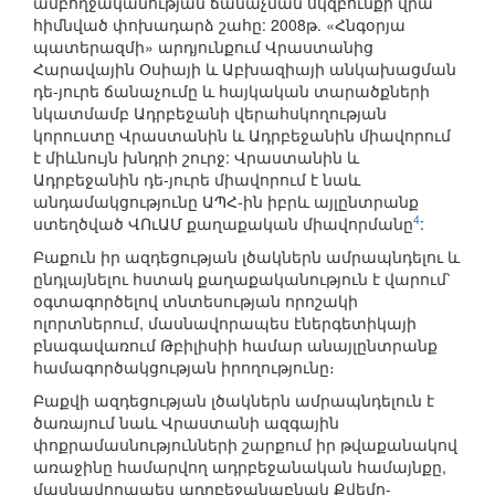
ամբողջականության ճանաչման սկզբունքի վրա
հիմնված փոխադարձ շահը: 2008թ. «Հնգօրյա
պատերազմի» արդյունքում Վրաստանից
Հարավային Օսիայի և Աբխազիայի անկախացման
դե-յուրե ճանաչումը և հայկական տարածքների
նկատմամբ Ադրբեջանի վերահսկողության
կորուստը Վրաստանին և Ադրբեջանին միավորում
է միևնույն խնդրի շուրջ: Վրաստանին և
Ադրբեջանին դե-յուրե միավորում է նաև
անդամակցությունը ԱՊՀ-ին իբրև այլընտրանք
4
ստեղծված ՎՈւԱՄ քաղաքական միավորմանը
:
Բաքուն իր ազդեցության լծակներն ամրապնդելու և
ընդլայնելու հստակ քաղաքականություն է վարում՝
օգտագործելով տնտեսության որոշակի
ոլորտներում, մասնավորապես էներգետիկայի
բնագավառում Թբիլիսիի համար անայլընտրանք
համագործակցության իրողությունը։
Բաքվի ազդեցության լծակներն ամրապնդելուն է
ծառայում նաև Վրաստանի ազգային
փոքրամասնությունների շարքում իր թվաքանակով
առաջինը համարվող ադրբեջանական համայնքը,
մասնավորապես ադրբեջանաբնակ Քվեմո-