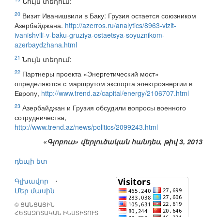
Նույն տեղում:
20
Визит Иванишвили в Баку: Грузия остается союзником
Азербайджана.
http://azerros.ru/analytics/8963-vizit-
ivanishvili-v-baku-gruziya-ostaetsya-soyuznikom-
azerbaydzhana.html
21
Նույն տեղում:
22
Партнеры проекта «Энергетический мост»
определяются с маршрутом экспорта электроэнергии в
Европу,
http://www.trend.az/capital/energy/2106707.html
23
Азербайджан и Грузия обсудили вопросы военного
сотрудничества,
http://www.trend.az/news/politics/2099243.html
«Գլոբուս» վերլուծական հանդես, թիվ 3, 2013
դեպի ետ
Գլխավոր
⋅
Մեր մասին
© ՑԱՆՑԱՅԻՆ
ՀԵՏԱԶՈՏԱԿԱՆ ԻՆՍՏԻՏՈՒՏ