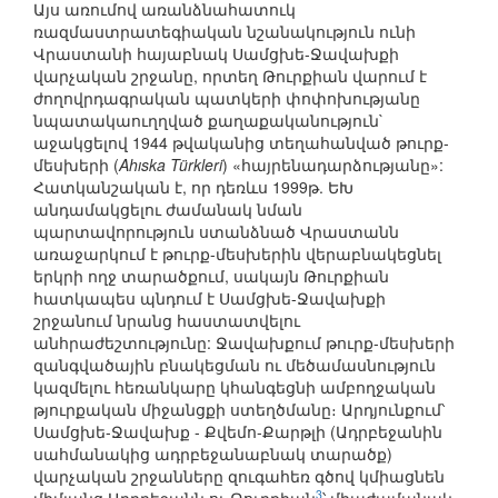
Այս առումով առանձնահատուկ
ռազմաստրատեգիական նշանակություն ունի
Վրաստանի հայաբնակ Սամցխե-Ջավախքի
վարչական շրջանը, որտեղ Թուրքիան վարում է
ժողովրդագրական պատկերի փոփոխությանը
նպատակաուղղված քաղաքականություն`
աջակցելով 1944 թվականից տեղահանված թուրք-
մեսխերի (
Ahıska Türkleri
) «հայրենադարձությանը»:
Հատկանշական է, որ դեռևս 1999թ. ԵԽ
անդամակցելու ժամանակ նման
պարտավորություն ստանձնած Վրաստանն
առաջարկում է թուրք-մեսխերին վերաբնակեցնել
երկրի ողջ տարածքում, սակայն Թուրքիան
հատկապես պնդում է Սամցխե-Ջավախքի
շրջանում նրանց հաստատվելու
անհրաժեշտությունը: Ջավախքում թուրք-մեսխերի
զանգվածային բնակեցման ու մեծամասնություն
կազմելու հեռանկարը կհանգեցնի ամբողջական
թյուրքական միջանցքի ստեղծմանը։ Արդյունքում՝
Սամցխե-Ջավախք - Քվեմո-Քարթլի (Ադրբեջանին
սահմանակից ադրբեջանաբնակ տարածք)
վարչական շրջանները զուգահեռ գծով կմիացնեն
3