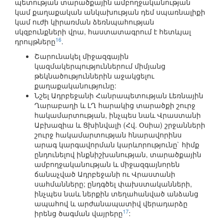
պետության տարածքային ամբողջականության
կամ քաղաքական անկախության դեմ սպառնալիքի
կամ ուժի կիրառման ձեռնպահության
սկզբունքների վրա, հաստատագրում է հետևյալ
16
դրույթները
.
Շարունակել միջազգային
կազմակերպություններում միմյանց
թեկնածություններին աջակցելու
քաղաքականությունը:
Նշել Ադրբեջանի Հանրապետության Լեռնային
Ղարաբաղի և ԼՂ հարակից տարածքի շուրջ
հակամարտության, ինչպես նաև Վրաստանի
Աբխազիա և Ցխինվալի (Հվ. Օսիա) շրջանների
շուրջ հակամարտության հնարավորինս
արագ կարգավորման կարևորությունը` հիմք
ընդունելով ինքնիշխանության, տարածքային
ամբողջականության և միջազգայնորեն
ճանաչված Ադրբեջանի ու Վրաստանի
սահմանները; ընդգծել փախստականների,
ինչպես նաև ներքին տեղահանված անձանց
ապահով և արժանապատիվ վերադարձը
17
իրենց ծագման վայրերը
: