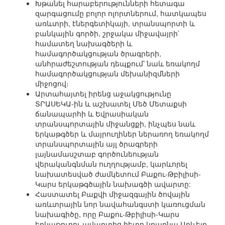
Խթանել հարաբերությունների հետագա
զարգացումը բոլոր ոլորտներում, հատկապես
առևտրի, էներգետիկայի, տրանսպորտի և
բանկային գործի, շրջակա միջավայրի`
համատեղ նախագծերի և
համագործակցության ծրագրերի,
անհրաժեշտության դեպքում՝ նաև եռակողմ
համագործակցության մեխանիզմների
միջոցով։
Արտահայտել իրենց աջակցությունը
ՏՐԱՍԵԿԱ-ին և աշխատել Մեծ Մետաքսի
ճանապարհի և Եվրասիական
տրանսպորտային միջանցքի, ինչպես նաև
երկաթգծեր և մայրուղիներ ներառող եռակողմ
տրանսպորտային այլ ծրագրերի
լայնամասշտաբ գործունեության
վերականգնման ուղղությամբ, կարևորել
նախատեսված ժամկետում Բաքու-Թբիլիսի-
Կարս երկաթգծային նախագծի ավարտը:
Հաստատել Բաքվի միջազգային ծովային
առևտրային նոր նավահանգստի կառուցման
նախագիծը, որը Բաքու-Թբիլիսի-Կարս
երկաթուղու ավարտից հետո կդառնա Արևելք-