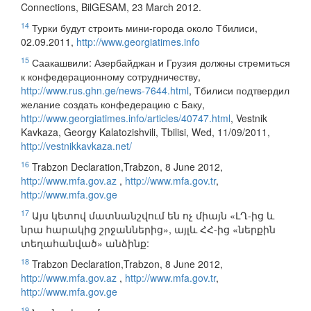
Connections, BilGESAM, 23 March 2012.
14
Турки будут строить мини-города около Тбилиси,
02.09.2011,
http://www.georgiatimes.info
15
Саакашвили: Азербайджан и Грузия должны стремиться
к конфедерационному сотрудничеству,
http://www.rus.ghn.ge/news-7644.html
, Тбилиси подтвердил
желание создать конфедерацию с Баку,
http://www.georgiatimes.info/articles/40747.html
, Vestnik
Kavkaza, Georgy Kalatozishvili, Tbilisi, Wed, 11/09/2011,
http://vestnikkavkaza.net/
16
Trabzon Declaration,Trabzon, 8 June 2012,
http://www.mfa.gov.az
,
http://www.mfa.gov.tr
,
http://www.mfa.gov.ge
17
Այս կետով մատնանշվում են ոչ միայն «ԼՂ-ից և
նրա հարակից շրջաններից», այլև ՀՀ-ից «ներքին
տեղահանված» անձինք:
18
Trabzon Declaration,Trabzon, 8 June 2012,
http://www.mfa.gov.az
,
http://www.mfa.gov.tr
,
http://www.mfa.gov.ge
19