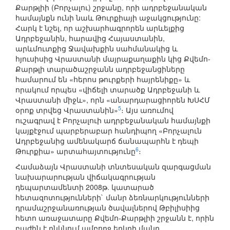
Քարթլիի (Բորչալու) շրջանը, որի ադրբեջանական
համայնքն ունի նաև Թուրքիայի աջակցությունը:
Հարկ է նշել, որ աշխարհագրորեն արևելքից
Ադրբեջանին, հարավից Հայաստանին,
արևմուտքից Ջավախքին սահմանակից և
հյուսիսից Վրաստանի մայրաքաղաքին կից Քվեմո-
Քարթլի տարածաշրջանն ադրբեջանցիները
համարում են «հերոս թուրքերի հայրենիքը» և
որակում որպես «վիճելի տարածք Ադրբեջանի և
Վրաստանի միջև», որն «անարդարացիորեն ԽՍՀՄ
5
օրոք տրվեց Վրաստանին»
։ Այս առումով
ուշագրավ է Բորչալուի ադրբեջանական համայնքի
կայքէջում պարբերաբար հանդիպող «Բորչալուն
Ադրբեջանից ամենակարճ ճանապարհն է դեպի
6
Թուրքիա» արտահայտությունը
։
Համաձայն Վրաստանի տնտեսական զարգացման
նախարարության վիճակագրության
դեպարտամենտի 2008թ. կատարած
հետազոտությունների` մանր ձեռնարկությունների
դրամաշրջանառության ծավալներով Թբիլիսիից
հետո առաջատարը Քվեմո-Քարթլիի շրջանն է, որին
բաժին է ընկնում ամբողջ երկրի մանր