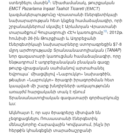
9
ստեղծելու մասին
։ Միաժամանակ, թուրքական
EMCT Pazarlama Inşaat Taahüt Ticareti (ЕМСТ
)
կազմակերպությունը Վրաստանի էներգետիկայի
նախարարության հետ կնքեց համաձայնագիր, որի
շրջանակներում սկսվել է Արևմտյան Վրաստանի
10
տարածքում Գուբազոուլի ՀԷԿ կառուցումը
։ 2012թ.
հունիսի 26-ին Թուրքիայի և Ադրբեջանի
էներգետիկայի նախարարները ստորագրեցին $7-8
մլրդ արժողությամբ Տրանսանատոլիական (
TANAP
)
նոր գազատարի կառուցման համաձայնագիր, որը
ենթադրում է ադրբեջանական բնական գազը
թուրք-վրացական սահմանով արտահանել
Եվրոպա` միացվելով «Նաբուկկո» նախագծին,
թեպետ «Նաբուկկո» ծրագրի իրագործման հետ
կապված մի շարք խնդիրների առկայությունն
առայժմ հարցականի տակ է դնում
Տրանսանատոլիական գազատարի գործարկումը
ևս:
Ակնհայտ է, որ այս ծրագրերը միտված են
չեզոքացնելու Ռուսաստանի էներգետիկ
մենաշնորհը Հարավային Կովկասում, ինչն իր
հերթին կհանգեցնի տարածաշրջանի