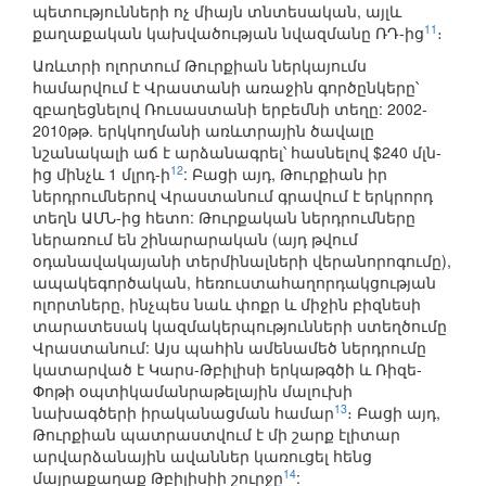
պետությունների ոչ միայն տնտեսական, այլև
11
քաղաքական կախվածության նվազմանը ՌԴ-ից
։
Առևտրի ոլորտում Թուրքիան ներկայումս
համարվում է Վրաստանի առաջին գործընկերը՝
զբաղեցնելով Ռուսաստանի երբեմնի տեղը: 2002-
2010թթ. երկկողմանի առևտրային ծավալը
նշանակալի աճ է արձանագրել՝ հասնելով $240 մլն-
12
ից մինչև 1 մլրդ-ի
: Բացի այդ, Թուրքիան իր
ներդրումներով Վրաստանում գրավում է երկրորդ
տեղն ԱՄՆ-ից հետո: Թուրքական ներդրումները
ներառում են շինարարական (այդ թվում
օդանավակայանի տերմինալների վերանորոգումը),
ապակեգործական, հեռուստահաղորդակցության
ոլորտները, ինչպես նաև փոքր և միջին բիզնեսի
տարատեսակ կազմակերպությունների ստեղծումը
Վրաստանում: Այս պահին ամենամեծ ներդրումը
կատարված է Կարս-Թբիլիսի երկաթգծի և Ռիզե-
Փոթի օպտիկամանրաթելային մալուխի
13
նախագծերի իրականացման համար
։ Բացի այդ,
Թուրքիան պատրաստվում է մի շարք էլիտար
արվարձանային ավաններ կառուցել հենց
14
մայրաքաղաք Թբիլիսիի շուրջը
: