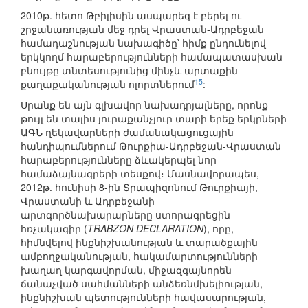
2010թ. հետո Թբիլիսին ասպարեզ է բերել ու
շրջանառության մեջ դրել Վրաստան-Ադրբեջան
համադաշնության նախագիծը՝ հիմք ընդունելով
երկկողմ հարաբերությունների համապատասխան
բնույթը տնտեսությունից մինչև արտաքին
15
քաղաքականության ոլորտներում
:
Սրանք են այն գլխավոր նախադրյալները, որոնք
թույլ են տալիս յուրաքանչյուր տարի երեք երկրների
ԱԳՆ ղեկավարների ժամանակացուցային
հանդիպումներում Թուրքիա-Ադրբեջան-Վրաստան
հարաբերությունները ձևակերպել նոր
համաձայնագրերի տեսքով։ Մասնավորապես,
2012թ. հունիսի 8-ին Տրապիզոնում Թուրքիայի,
Վրաստանի և Ադրբեջանի
արտգործնախարարները ստորագրեցին
հռչակագիր (
TRABZON DECLARATION
), որը,
հիմնվելով ինքնիշխանության և տարածքային
ամբողջականության, հակամարտությունների
խաղաղ կարգավորման, միջազգայնորեն
ճանաչված սահմանների անձեռնմխելիության,
ինքնիշխան պետությունների հավասարության,