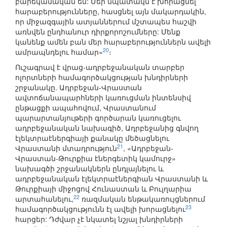
բարեկամական են: Մեր նպատակն է խորացնել
հարաբերությունները, հասցնել այն մակարդակին,
որ միջազգային ատյաններում մշտապես հաշվի
առնվեն ընդհանուր դիրքորոշումները: Մենք
կանենք ամեն բան մեր հարաբերություններն ավելի
20
ամրապնդելու համար»
։
Ուշագրավ է վրաց-ադրբեջանական տարբեր
ոլորտների համագործակցության խնդիրների
շրջանակը. Ադրբեջան-Վրաստան
ավտոճանապարհների կառուցման ինտենսիվ
ընթացքի ապահովում, Վրաստանում
պարարտանյութերի գործարան կառուցելու
ադրբեջանական նախագիծ, Ադրբեջանից գնվող
էլեկտրաէներգիայի քանակը մեծացնելու
21
Վրաստանի մտադրություն
, «Ադրբեջան-
Վրաստան-Թուրքիա էներգետիկ կամուրջ»
նախագծի շրջանակներն ընդլայնելու և
ադրբեջանական էլեկտրաէներգիան Վրաստանի և
Թուրքիայի միջոցով Հունաստան և Բուլղարիա
22
արտահանելու,
ռազմական ենթակառույցներում
23
համագործակցությունն էլ ավելի խորացնելու
հարցեր: Դժվար չէ նկատել նշյալ խնդիրների