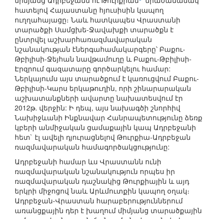
միմյանց Ադրբեջանն ու Թուրքիան
՝ միաժամանակ
հատելով Հայաստանը հյուսիսին կապող
ուղղահայացը։ Նաև հատկապես Վրաստանի
տարածքի Սամցխե-Ջավախքի տարածքն է
ընտրվել աշխարհառազմավարական
նշանակության էներգահամակարգերը՝ Բաքու-
Թբիլիսի-Ջեյհան նավթամուղը և Բաքու-Թբիլիսի-
Էրզրում գազատարը գործարկելու համար:
Ներկայումս այս տարածքում է կառուցվում Բաքու-
Թբիլիսի-Կարս երկաթուղին, որի շինարարական
աշխատանքների ավարտը նախատեսվում էր
2012թ. վերջին: Ի դեպ, այս նախագծի շնորհիվ
Նախիջևանի Ինքնավար Հանրապետությունը ձեռք
կբերի անմիջական ցամաքային կապ Ադրբեջանի
հետ` էլ ավելի դյուրացնելով Թուրքիա-Ադրբեջան
ռազմավարական համագործակցությունը:
Ադրբեջանի համար ևս Վրաստանն ունի
ռազմավարական նշանակություն որպես իր
ռազմավարական դաշնակից Թուրքիային և այդ
երկրի միջոցով նաև Արևմուտքին կապող օղակ։
Ադրբեջան-Վրաստան հարաբերություններում
առանցքային դեր է խաղում միմյանց տարածքային