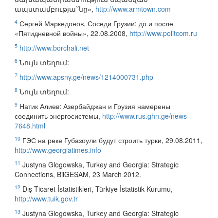
ապստամբությա՞նը»,
http://www.armtown.com
4
Сергей Маркедонов, Соседи Грузии: до и после
«Пятидневной войны», 22.08.2008,
http://www.politcom.ru
5
http://www.borchali.net
6
Նույն տեղում:
7
http://www.apsny.ge/news/1214000731.php
8
Նույն տեղում:
9
Натик Алиев: Азербайджан и Грузия намерены
соединить энергосистемы,
http://www.rus.ghn.ge/news-
7648.html
10
ГЭС на реке Губазоули будут строить турки, 29.08.2011,
http://www.georgiatimes.info
11
Justyna Glogowska, Turkey and Georgia: Strategic
Connections, BilGESAM, 23 March 2012.
12
Dış Ticaret İstatistikleri, Türkiye İstatistik Kurumu,
http://www.tuik.gov.tr
13
Justyna Glogowska, Turkey and Georgia: Strategic