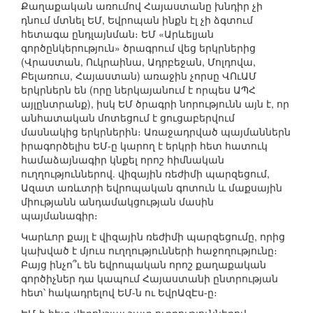
Քաղաքական առումով Հայաստանը խնդիր չի
դնում մտնել ԵՄ, Եվրոպան ինքն էլ չի ձգտում
հետագա ընդլայնման։ ԵՄ «Արևելյան
գործընկերություն» ծրագրում վեց երկրներից
(Վրաստան, Ուկրաինա, Ադրբեջան, Մոլդովա,
Բելառուս, Հայաստան) առաջին չորսը ՎՈւԱՄ
երկրներն են (որը ներկայանում է որպես ԱՊՀ
այլընտրանք), իսկ ԵՄ ծրագրի նորությունն այն է, որ
անհատական մոտեցում է ցուցաբերվում
մասնակից երկրներին։ Առաջադրված պայմաններն
իրագործելիս ԵՄ-ը կարող է երկրի հետ հատուկ
համաձայնագիր կնքել որոշ հիմնական
ուղղություններով. վիզային ռեժիմի պարզեցում,
Ազատ առևտրի եվրոպական գոտուն և մաքսային
միությանն անդամակցության մասին
պայմանագիր։
Կարևոր քայլ է վիզային ռեժիմի պարզեցումը, որից
կախված է մյուս ուղղությունների հաջողությունը։
Բայց ինչո՞ւ են եվրոպական որոշ քաղաքական
գործիչներ դա կապում Հայաստանի ընտրության
հետ՝ հակադրելով ԵՄ-ն ու ԵվրԱզԷս-ը։