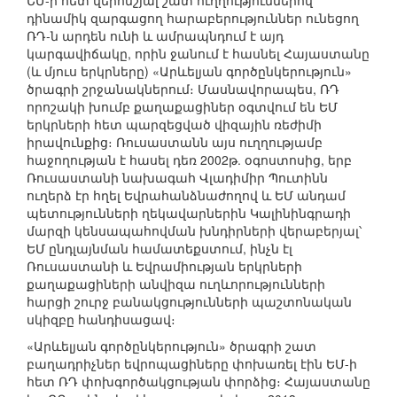
ԵՄ-ի հետ վերոնշյալ շատ ուղղություններով
դինամիկ զարգացող հարաբերություններ ունեցող
ՌԴ-ն արդեն ունի և ամրապնդում է այդ
կարգավիճակը, որին ջանում է հասնել Հայաստանը
(և մյուս երկրները) «Արևելյան գործընկերություն»
ծրագրի շրջանակներում։ Մասնավորապես, ՌԴ
որոշակի խումբ քաղաքացիներ օգտվում են ԵՄ
երկրների հետ պարզեցված վիզային ռեժիմի
իրավունքից։ Ռուսաստանն այս ուղղությամբ
հաջողության է հասել դեռ 2002թ. օգոստոսից, երբ
Ռուսաստանի նախագահ Վլադիմիր Պուտինն
ուղերձ էր հղել Եվրահանձնաժողով և ԵՄ անդամ
պետությունների ղեկավարներին Կալինինգրադի
մարզի կենսապահովման խնդիրների վերաբերյալ՝
ԵՄ ընդլայնման համատեքստում, ինչն էլ
Ռուսաստանի և Եվրամիության երկրների
քաղաքացիների անվիզա ուղևորությունների
հարցի շուրջ բանակցությունների պաշտոնական
սկիզբը հանդիսացավ։
«Արևելյան գործընկերություն» ծրագրի շատ
բաղադրիչներ եվրոպացիները փոխառել էին ԵՄ-ի
հետ ՌԴ փոխգործակցության փորձից։ Հայաստանը