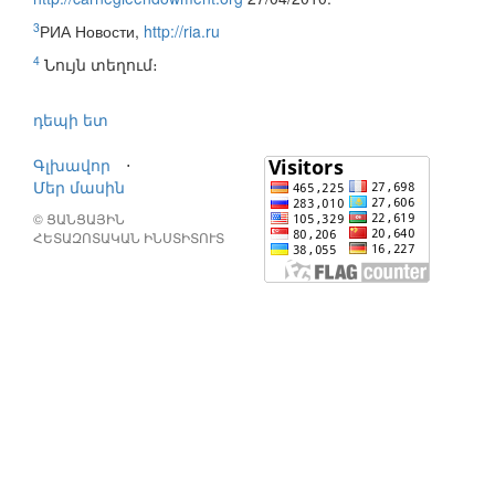
3
РИА Новости,
http://ria.ru
4
Նույն տեղում։
դեպի ետ
Գլխավոր
⋅
Մեր մասին
© ՑԱՆՑԱՅԻՆ
ՀԵՏԱԶՈՏԱԿԱՆ ԻՆՍՏԻՏՈՒՏ