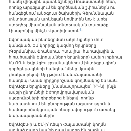
հանել վիզային պատնեշները Ռուսաստանի հետ,
որոնք արգելակում են գործնական շփումներն ու
հանգեցնում անօգուտ ծախսերի։ Գերմանական
տնտեսության արևելյան կոմիտեն կոչ է արել
ստեղծել միասնական տնտեսական տարածք
4
Լիսաբոնից մինչև Վլադիվոստոկ
։
Եվրոպական ինտեգրման ակունքների մոտ
կանգնած, ԵՄ կորիզը կազմող երկրները
(Գերմանիա, Ֆրանսիա, Իտալիա, հարավային և
հյուսիսային Եվրոպաների երկրները) ավելի լիբերալ
են ՌԴ և ԵվրԱզԷս շրջանակներում ինտեգրացիոն
գործընթացների հանդեպ՝ մեկը մյուսին
չհակադրելով։ Այդ թվում նաև Հայաստանի
հանդեպ։ Նման դիրքորոշման կողմնակից են նաև
ԵվրԱզԷս երկրները (մասնավորապես՝ ՌԴ-ն), ինչն
ավելի ընդունելի է ժողովրդավարական
սկզբունքների դիրքերից ելնելով, որոնք
նախատեսում են ընտրության ազատություն և
համագործակցության հնարավորություն առանց
նախապայմանների։
ԵվրԱզԷս-ի և ԵՄ-ի՝ դեպի Հայաստանի կողմն
արված բարի կամքի քայլ կարող են դառնալ