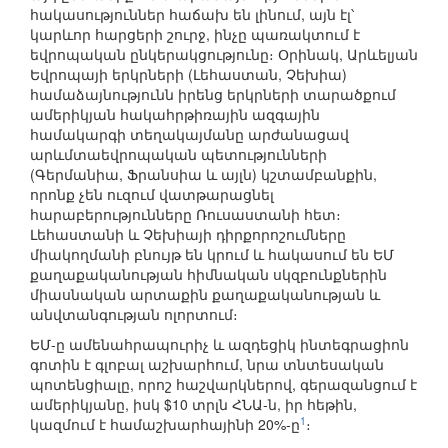
հակասություններ հաճախ են լինում, այն էլ՝
կարևոր հարցերի շուրջ, ինչը պառակտում է
եվրոպական ընկերակցությունը։ Օրինակ, Արևելյան
Եվրոպայի երկրների (Լեհաստան, Չեխիա)
համաձայնությունն իրենց երկրների տարածքում
ամերիկյան հակահրթիռային ազգային
համակարգի տեղակայմանը արժանացավ
արևմտաեվրոպական պետությունների
(Գերմանիա, Ֆրանսիա և այլն) կշտամբանքին,
որոնք չեն ուզում վատթարացնել
հարաբերությունները Ռուսաստանի հետ։
Լեհաստանի և Չեխիայի դիրքորոշումները
միակողմանի բնույթ են կրում և հակասում են ԵՄ
քաղաքականության հիմնական սկզբունքներին
միասնական արտաքին քաղաքականության և
անվտանգության ոլորտում։
ԵՄ-ը ամենահրապուրիչ և ազդեցիկ ինտեգրացիոն
գոտին է գլոբալ աշխարհում, նրա տնտեսական
պոտենցիալը, որոշ հաշվարկներով, գերազանցում է
ամերիկյանը, իսկ $10 տրլն ՀՆԱ-ն, իր հեթին,
1
կազմում է համաշխարհայինի 20%-ը
։