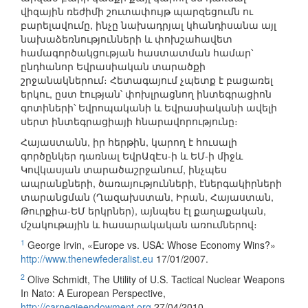
վիզային ռեժիմի շուտափույթ պարզեցումն ու
բարելավումը, ինչը նախադրյալ կհանդիսանա այլ
նախաձեռնությունների և փոխշահավետ
համագործակցության հաստատման համար՝
ընդհանոր Եվրասիական տարածքի
շրջանակներում։ Հետագայում չպետք է բացառել
երկու, ըստ էության՝ փոխլրացնող ինտեգրացիոն
գոտիների՝ Եվրոպականի և Եվրասիականի ավելի
սերտ ինտեգրացիայի հնարավորությունը։
Հայաստանն, իր հերթին, կարող է հուսալի
գործընկեր դառնալ ԵվրԱզԷս-ի և ԵՄ-ի միջև
Կովկասյան տարածաշրջանում, ինչպես
ապրանքների, ծառայությունների, էներգակիրների
տարանցման (Ղազախստան, Իրան, Հայաստան,
Թուրքիա-ԵՄ երկրներ), այնպես էլ քաղաքական,
մշակութային և հասարակական առումներով։
1
George Irvin, «Europe vs. USA: Whose Economy Wins?»
http://www.thenewfederalist.eu
17/01/2007.
2
Olive Schmidt, The Utility of U.S. Tactical Nuclear Weapons
In Nato: A European Perspective,
http://carnegieendowment.org
27/04/2010.