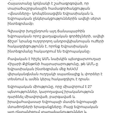
Հայաստանը կրկնակի է շահագրգռված, որ
տարածաշրջանային համագործակցության
«վնասները» կոմպենսացվեն Եվրասիական և
Եվրոպական ընկերակցություններին ավելի սերտ
ինտեգրմամբ։
Գլխավոր խոչընդոտն այդ ճանապարհին
եվրոպական որոշ քաղաքական գործիչների, ավելի
ճիշտ՝ նրանց ուղղորդող անդրօվկիանոսյան ուժերի
հակազդեցությունն է, որոնք Եվրասիական
ինտեգրմանը հակադրում են Եվրոպականը։
Բավական է հիշել ԱՄՆ նախկին պետքարտուղար
Հիլարի Քլինթոնի հայտարարությունը, թե ԱՄՆ-ը
Եվրասիական ինտեգրման մեջ ԽՍՀՄ
վերականգնման ուղղակի սպառնալիք և փորձեր է
տեսնում և ամեն կերպ հակազդելու է դրան։
Եվրոպական միությունը, որը միավորում է 27
պետություններ, կարողացավ իրականություն
դարձնել միավորված, բարգավաճ և
իրավահավասար Եվրոպայի մասին եվրոպացի
մտածողների երազանքները։ Բայց եվրոպական
այդ ընտանիքում տարաձայնություններ և