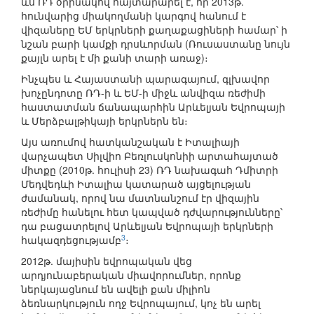
ևս ՌԴ օրինակով հայտարարել է, որ 2013թ.
հունվարից միակողմանի կարգով հանում է
վիզաները ԵՄ երկրների քաղաքացիների համար՝ ի
նշան բարի կամքի դրսևորման (Ռուսաստանը նույն
քայլն արել է մի քանի տարի առաջ)։
Ինչպես և Հայաստանի պարագայում, գլխավոր
խոչընդոտը ՌԴ-ի և ԵՄ-ի միջև անվիզա ռեժիմի
հաստատման ճանապարհին Արևելյան Եվրոպայի
և Մերձբալթիկայի երկրներն են։
Այս առումով հատկանշական է Իտալիայի
վարչապետ Սիլվիո Բեռլուսկոնիի արտահայտած
միտքը (2010թ. հուլիսի 23) ՌԴ նախագահ Դմիտրի
Մեդվեդևի Իտալիա կատարած այցելության
ժամանակ, որով նա մատնանշում էր վիզային
ռեժիմը հանելու հետ կապված դժվարությունները՝
դա բացատրելով Արևելյան Եվրոպայի երկրների
3
հակազդեցությամբ
։
2012թ. մայիսին եվրոպական վեց
արդյունաբերական միավորումներ, որոնք
ներկայացնում են ավելի քան միլիոն
ձեռնարկություն ողջ Եվրոպայում, կոչ են արել