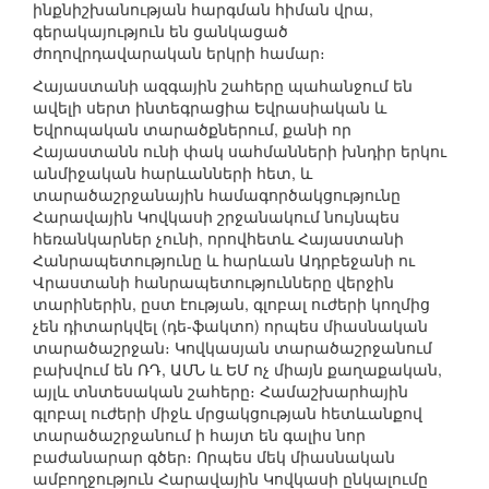
ինքնիշխանության հարգման հիման վրա,
գերակայություն են ցանկացած
ժողովրդավարական երկրի համար։
Հայաստանի ազգային շահերը պահանջում են
ավելի սերտ ինտեգրացիա Եվրասիական և
Եվրոպական տարածքներում, քանի որ
Հայաստանն ունի փակ սահմանների խնդիր երկու
անմիջական հարևանների հետ, և
տարածաշրջանային համագործակցությունը
Հարավային Կովկասի շրջանակում նույնպես
հեռանկարներ չունի, որովհետև Հայաստանի
Հանրապետությունը և հարևան Ադրբեջանի ու
Վրաստանի հանրապետությունները վերջին
տարիներին, ըստ էության, գլոբալ ուժերի կողմից
չեն դիտարկվել (դե-ֆակտո) որպես միասնական
տարածաշրջան։ Կովկասյան տարածաշրջանում
բախվում են ՌԴ, ԱՄՆ և ԵՄ ոչ միայն քաղաքական,
այլև տնտեսական շահերը։ Համաշխարհային
գլոբալ ուժերի միջև մրցակցության հետևանքով
տարածաշրջանում ի հայտ են գալիս նոր
բաժանարար գծեր։ Որպես մեկ միասնական
ամբողջություն Հարավային Կովկասի ընկալումը