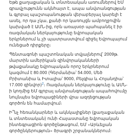
Եթե քաղաքական և տնտեսական առումներով ԵՄ
գրավչությունն ակնհայտ է, ապա անվտանգության
և գլոբալ պաշտպանության վերաբերյալ կարելի է
ասել, որ դա չկա, քանի որ կառույցն ամբողջովին
կախված է ԱՄՆ-ից, որն առայսօր պահպանել է իր
ռազմական ներկայությունը եվրոպական
երկրներում և չի պատրաստվում զիջել Եվրոպայում
ունեցած դիրքերը։
Պենտագոնի պաշտոնական տվյալներով՝ 2009թ.
մարտին ամերիկյան զինվորականների
թվաքանակը եվրոպական որոշ երկրներում
կազմում է 80.000 (Գերմանիա՝ 54.000, Մեծ
Բրիտանիա և Իտալիա՝ 9000, Բելգիա և Հոլանդիա՝
2
17.000 զինվոր)
։ Ռազմական ներկայությունը և ԱՄՆ-
ի կողմից ԵՄ գլոբալ անվտանգության ապահովումը
նույնպես եվրոպացիների վրա ազդեցության
գործոն են համարվում։
Ի՞նչ հեռանկարներ և ակնկալիքներ (քաղաքական
և տնտեսական) ունի Հայաստանը եվրոպական
ինտեգրացիոն գործընթացում, ԵՄ «Արևելյան
գործընկերություն» ծրագրի շրջանակներում։