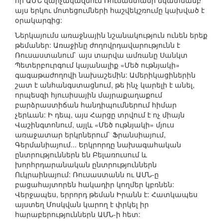
որ ԱՄՆ վարչակազմում Ռուսաստանի նկատմամբ
այս երկու մոտեցումների հաշվեկշռումը կախված է
օրակարգից:
Ներկայումս առաջնային նշանակություն ունեն երեք
թեմաներ: Առաջինը ժողովրդավարությունն է
Ռուսաստանում` այս տարվա ամռանը Սանկտ
Պետերբուրգում կայանալիք «Մեծ ութնյակի»
գագաթաժողովի նախաշեմին: Ամերիկացիներին
շատ է անհանգստացնում, թե ինչ կարելի է անել,
որպեսզի հյուսիսային մայրաքաղաքում
բարձրաստիճան հանդիպումներում հիմար
չերևան: Ի դեպ, այս Հարցը տրվում է ոչ միայն
Վաշինգտոնում, այլև «Մեծ ութնյակի» մյուս
առաջատար երկրներում` Ֆրանսիայում,
Գերմանիայում... Երկրորդը նախագահական
ընտրություններն են Բելառուսում և
խորհրդարանական ընտրություններն
Ուկրաինայում: Ռուսաստանն ու ԱՄՆ-ը
բացահայտորեն հակադիր կողմեր կբռնեն:
Վերջապես, երրորդ թեման Իրանն է: Հատկապես
այստեղ Մոսկվան կարող է փրկել իր
հարաբերություններն ԱՄՆ-ի հետ: