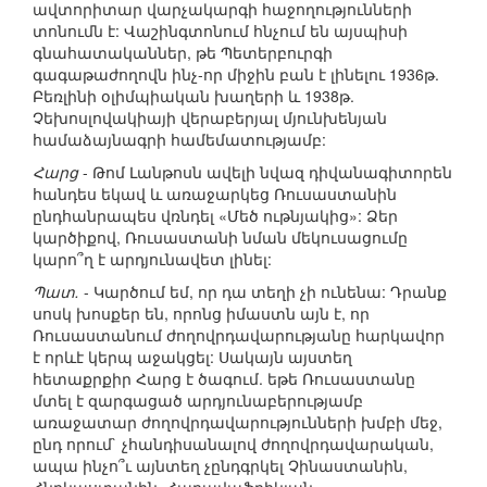
ավտորիտար վարչակարգի հաջողությունների
տոնումն է: Վաշինգտոնում հնչում են այսպիսի
գնահատականներ, թե Պետերբուրգի
գագաթաժողովն ինչ-որ միջին բան է լինելու 1936թ.
Բեռլինի օլիմպիական խաղերի և 1938թ.
Չեխոսլովակիայի վերաբերյալ մյունխենյան
համաձայնագրի համեմատությամբ:
Հարց
- Թոմ Լանթոսն ավելի նվազ դիվանագիտորեն
հանդես եկավ և առաջարկեց Ռուսաստանին
ընդհանրապես վռնդել «Մեծ ութնյակից»: Ձեր
կարծիքով, Ռուսաստանի նման մեկուսացումը
կարո՞ղ է արդյունավետ լինել:
Պատ.
- Կարծում եմ, որ դա տեղի չի ունենա: Դրանք
սոսկ խոսքեր են, որոնց իմաստն այն է, որ
Ռուսաստանում ժողովրդավարությանը հարկավոր
է որևէ կերպ աջակցել: Սակայն այստեղ
հետաքրքիր Հարց է ծագում. եթե Ռուսաստանը
մտել է զարգացած արդյունաբերությամբ
առաջատար ժողովրդավարությունների խմբի մեջ,
ընդ որում` չհանդիսանալով ժողովրդավարական,
ապա ինչո՞ւ այնտեղ չընդգրկել Չինաստանին,