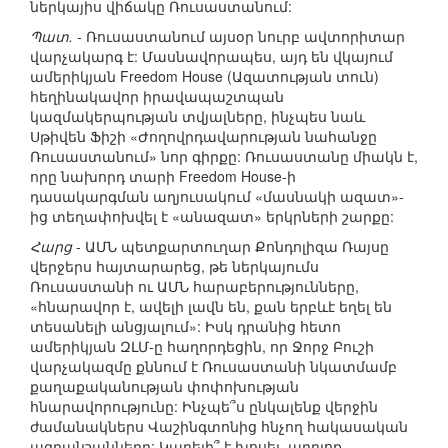
ներկայիս վիճակը Ռուսաստանում:
Պատ.
- Ռուսաստանում այսօր նուրբ ավտորիտար
վարչակարգ է: Մասնավորապես, այդ են վկայում
ամերիկյան Freedom House (Ազատության տուն)
հեղինակավոր իրավապաշտպան
կազմակերպության տվյալները, ինչպես նաև
Սթիվեն Ֆիշի «Ժողովրդավարության նահանջը
Ռուսաստանում» նոր գիրքը: Ռուսաստանը միակն է,
որը նախորդ տարի Freedom House-ի
դասակարգման աղյուսակում «մասնակի ազատ»-
ից տեղափոխվել է «անազատ» երկրների շարքը:
Հարց
- ԱՄՆ պետքարտուղար Քոնդոլիզա Ռայսը
վերջերս հայտարարեց, թե ներկայումս
Ռուսաստանի ու ԱՄՆ հարաբերությունները,
«հնարավոր է, ավելի լավն են, քան երբևէ եղել են
տեսանելի անցյալում»: Իսկ դրանից հետո
ամերիկյան ԶԼՄ-ը հաղորդեցին, որ Ջորջ Բուշի
վարչակազմը քննում է Ռուսաստանի նկատմամբ
քաղաքականության փոփոխության
հնարավորությունը: Ինչպե՞ս ընկալենք վերջին
ժամանակներս Վաշինգտոնից հնչող հակասական
ազդանշանները: Կարելի՞ է խոսել, արդյոք,