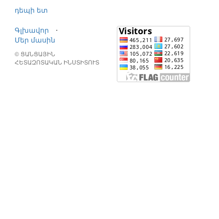
դեպի ետ
Գլխավոր
⋅
Մեր մասին
© ՑԱՆՑԱՅԻՆ
ՀԵՏԱԶՈՏԱԿԱՆ ԻՆՍՏԻՏՈՒՏ