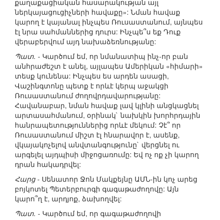
քաղաքացիական հասարակության այլ
ներկայացուցիչների հավաքը»: Նման հավաք
կարող է կայանալ ինչպես Ռուսաստանում, այնպես
էլ նրա սահմաններից դուրս: Ինչպե՞ս եք Դուք
վերաբերվում այդ նախաձեռնությանը:
Պատ.
- Կարծում եմ, որ նմանատիպ ինչ-որ բան
անհրաժեշտ է անել, այլապես Ամերիկան «հիմարի»
տեսք կունենա: Ինչպես ես արդեն ասացի,
Վաշինգտոնը պետք է որևէ կերպ աջակցի
Ռուսաստանում ժողովրդավարությանը:
Հավանաբար, նման հավաք լավ կլինի անցկացնել
արտասահմանում, օրինակ` նախկին խորհրդային
հանրապետություններից որևէ մեկում: Չէ՞ որ
Ռուսաստանում միշտ էլ հնարավոր է, ասենք,
վկայակոչելով անվտանգությունը` վերցնել ու
արգելել այդպիսի միջոցառումը: Եվ ոչ ոք չի կարող
դրան հակադրվել:
Հարց
- Սենատոր Ջոն Մակքեյնը ԱՄՆ-ին կոչ արեց
բոյկոտել Պետերբուրգի գագաթաժողովը: Այն
կարո՞ղ է, արդյոք, ձախողվել:
Պատ.
- Կարծում եմ, որ գագաթաժողովի