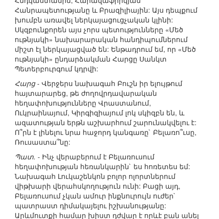
Հնդկաստանին, Հարավաֆրիկյան
Հանրապետությանը և Բրազիլիային: Այս դեպքում
խումբն առավել ներկայացուցչական կլինի:
Սկզբունքորեն այս չորս պետությունները «Մեծ
ութնյակի» նախարարական հանդիպումներում
միշտ էլ ներկայացված են: Ենթադրում եմ, որ «Մեծ
ութնյակի» ընդարձակման Հարցը Սանկտ
Պետերբուրգում կդրվի:
Հարց
- Վերջերս նախագահ Բուշն իր ելույթում
հայտարարեց, թե ժողովրդավարական
հեղափոխությունները Վրաստանում,
Ուկրաինայում, Կիրգիզիայում լոկ սկիզբն են, և
ազատության երթն աշխարհում շարունակվելու է:
Ո՞րն է լինելու նրա հաջորդ կանգառը` Բելառո՞ւսը,
Ռուսաստա՞նը:
Պատ.
- Ինչ վերաբերում է Բելառուսում
հեղափոխության հեռանկարին` ես հոռետես եմ:
Նախագահ Լուկաշենկոն բոլոր ոլորտներում
վիթխարի վերահսկողություն ունի: Բացի այդ,
Բելառուսում չկան ամուր ինքնուրույն ուժեր`
պատրաստ դիմակայելու իշխանությանը:
Արևմուտքի համար խիստ դժվար է որևէ բան անել