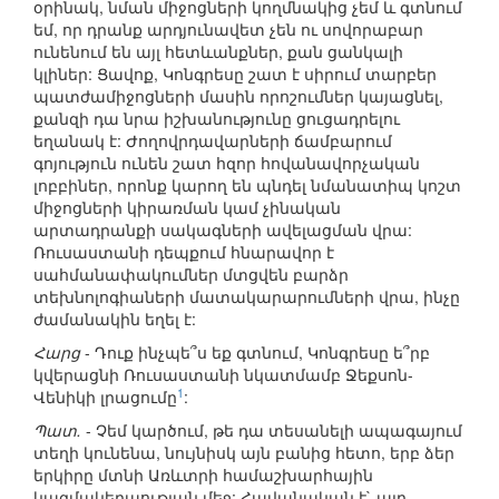
օրինակ, նման միջոցների կողմնակից չեմ և գտնում
եմ, որ դրանք արդյունավետ չեն ու սովորաբար
ունենում են այլ հետևանքներ, քան ցանկալի
կլիներ: Ցավոք, Կոնգրեսը շատ է սիրում տարբեր
պատժամիջոցների մասին որոշումներ կայացնել,
քանզի դա նրա իշխանությունը ցուցադրելու
եղանակ է: Ժողովրդավարների ճամբարում
գոյություն ունեն շատ հզոր հովանավորչական
լոբբիներ, որոնք կարող են պնդել նմանատիպ կոշտ
միջոցների կիրառման կամ չինական
արտադրանքի սակագների ավելացման վրա:
Ռուսաստանի դեպքում հնարավոր է
սահմանափակումներ մտցվեն բարձր
տեխնոլոգիաների մատակարարումների վրա, ինչը
ժամանակին եղել է:
Հարց
- Դուք ինչպե՞ս եք գտնում, Կոնգրեսը ե՞րբ
կվերացնի Ռուսաստանի նկատմամբ Ջեքսոն-
1
Վենիկի լրացումը
:
Պատ.
- Չեմ կարծում, թե դա տեսանելի ապագայում
տեղի կունենա, նույնիսկ այն բանից հետո, երբ ձեր
երկիրը մտնի Առևտրի համաշխարհային
կազմակերպության մեջ: Հավանական է` այդ