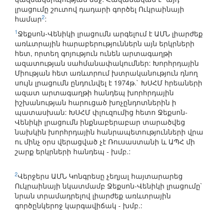
լրացումը շուտով դադարի գործել Ուկրաինայի
2
համար
:
1
Ջեքսոն-Վենիկի լրացումն արգելում է ԱՄՆ լիարժեք
առևտրային հարաբերություններն այն երկրների
հետ, որտեղ գոյություն ունեն արտագաղթի
ազատության սահմանափակումներ: Խորհրդային
Միության հետ առևտրում խտրականություն դնող
սույն լրացումն ընդունվել է 1974թ.` ԽՍՀՄ հրեաների
ազատ արտագաղթի հանդեպ խորհրդային
իշխանության հարուցած խոչընդոտներին ի
պատասխան: ԽՍՀՄ փլուզումից հետո Ջեքսոն-
Վենիկի լրացումն ինքնաբերաբար տարածվեց
նախկին խորհրդային հանրապետությունների վրա
ու մինչ օրս վերացված չէ Ռուսաստանի և ԱՊՀ մի
շարք երկրների հանդեպ - խմբ.:
2
Վերջերս ԱՄՆ Կոնգրեսը չեղյալ հայտարարեց
Ուկրաինայի նկատմամբ Ջեքսոն-Վենիկի լրացումը`
նրան տրամադրելով լիարժեք առևտրային
գործընկերոջ կարգավիճակ - խմբ.: