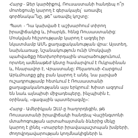
Հարց
- Ձեր կարծիքով, Ռուսաստանի հանդեպ ո՞ր
մոտեցումը կարող է գերակայել` առավել
գործնակա՞նը, թե՞ առավել կոշտը:
Պատ.
- Դա կախված է աշխարհում տիրող
իրավիճակից և, իհարկե, հենց Ռուսաստանից:
Մոսկվան հեշտությամբ կարող է ազդել իր
նկատմամբ ԱՄՆ քաղաքականության վրա: Այստեղ,
նախևառաջ, նշանակություն ունի Մոսկվայի
պահվածքը հետխորհրդային տարածությունում,
որտեղ ամենաթեժ կետը համարվում է Ուկրաինան
և, հնարավոր է, Վրաստանը: Բելառուսի Հարցում
Արևմուտքը քիչ բան կարող է անել. նա լարված
ուշադրությամբ հետևում է Ռուսաստանի
քաղաքականությանն այս երկրում: Խիստ ազդում
են նաև այնպիսի միջադեպերը, ինչպիսին է,
օրինակ, «գազային պատերազմը»:
Հարց
- Ամերիկյան ԶԼՄ-ը հաղորդեցին, թե
Ռուսաստանի իրավիճակի հանդեպ Վաշինգտոնի
մտահոգության արտահայտման ձևերից մեկը
կարող է լինել «տարբեր իրավապաշտպան խմբերի,
ժողովրդավարության կողմնակիցների և