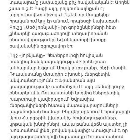
տապալումը չափազանց քիչ հավանական է: Արդեն
շատ ուշ է: Բացի այդ, բոյկոտն այնքան էլ
արդյունավետ միջոց չէ: Նշեմ, որ Մակքեյնը
իրականում կոչ էր անում, որպեսզի նախագահ
Բուշը «Մեծ յոթնյակի» իր գործընկերների հետ
քննարկի գագաթաժողովի տեղափոխման
հնարավորությունը: Եվ սենատորի խոսքը
բավականին զգուշավոր էր:
Ողջ «յոթնյակը» Պետերբուրգի հուլիսյան
հանդիպման կապակցությամբ իրեն շատ
անհարմար է զգում: Միակ լուրջ բանը, ինչի մասին
Ռուսաստանը մտադիր է խոսել, էներգետիկ
անվտանգությունն է: Ֆրանսիան այս
կապակցությամբ պահանջում է այդ թեմայի լուրջ
քննարկում և Ռուսաստանի կողմից էներգետիկ
խարտիայի վավերացում` Եվրասիա
էներգակիրների հստակ մատակարարումների
ապահովման համար: Ինչ վերաբերում է օրակարգի
մյուս Հարցերին (վարակիչ հիվանդություններ,
կրթական խնդիրներ), ապա բանավեճն այստեղ չի
խոստանում լինել բովանդակալից: Ստացվում է, որ
այդ գագաթաժողովի նպատակը Ռուսաստանում