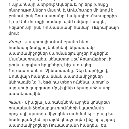
Ուկրաինայի առիթով: Ակներև է, որ երբ խոսքը
ընտրությունների մասին է, Արևմուտքը մի կողմ է
բռնում, իսկ Ռուսաստանը` հակադիր: Հետաքրքիր
է, որ Արևմուտքի համար այժմ դժվար է ազդել
Բելառուսի, իսկ Ռուսաստանի համար` Ուկրաինայի
վրա:
Հարց
- Կապիտոլիումում Իրանի հետ
համագործակցող երկրների նկատմամբ
պատժամիջոցներ սահմանելու կոչեր հնչեցին:
Մասնավորապես, սենատոր Սեմ Բրաունբեքը, ի
թիվս այդպիսի երկրների, հիշատակեց
Ռուսաստանն ու Չինաստանը: Ձեր կարծիքով,
Մոսկվայի հանդեպ նման պատժամիջոցներ
կկիրառվե՞ն: Ու եթե դա տեղի ունենա, արդյո՞ք
այդպիսի զարգացումը չի լինի վերադարձ սառը
պատերազմին:
Պատ.
- Միացյալ Նահանգներն արդեն կոնկրետ
ռուսական ձեռնարկությունների նկատմամբ
որոշակի պատժամիջոցներ սահմանել է, բայց ես
համոզված չեմ, որ այժմ կհաջորդեն ինչ-որ գլոբալ
պատժամիջոցներ Ռուսաստանի հանդեպ: Ես,