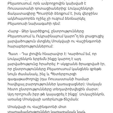
Բելառուսում, որն ամբողջովին կախված է
Ռուսաստանի դոտացիաներից: Լուկաշենկոյի
ճակատագիրը Պուտինի ձեռքում է, իսկ վերջինս
ակնհայտորեն ոչինչ չի ուզում ձեռնարկել
Բելառուսի նախագահի դեմ:
Հարց
- Ձեր կարծիքով, ընտրությունները
Բելառուսում և Ուկրաինայում կարո՞ղ են լրացուցիչ
լարվածություն մտցնել Մոսկվայի ու Վաշինգտոնի
հարաբերություններում:
Պատ.
- Դա լիովին հնարավոր է: Կարծում եմ, որ
Լուկաշենկոն երբեմն ինքը կարող է այդ
լարվածությունը հրահրել: Ի սկզբանե ծրագրված էր,
որ ընտրությունները Բելառուսում կանցնեն գրեթե
նույն ժամանակ, ինչ և Պետերբուրգի
գագաթաժողովը (դա Ռուսաստանի համար
հավելյալ բարդություններ կառաջացներ): Սակայն
հետո ընտրությունները տեղափոխվեցին մարտ:
Այդ որոշումն իբր թե կայացրել է ինքը` Լուկաշենկոն,
առանց Մոսկվայի առերևույթ ճնշման:
Մոսկվայի ու Վաշինգտոնի մոտ
տարաձայնություններ կառաջանան նաև