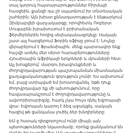
տալ կտրուկ հայտարարություններ Բիրմայի
հասցեին, քանզի դա չի սպառնում իր տնտեսական
շահերին: Այն խիստ քննադատության է ենթարկում
Զիմբաբվեի վարչակարգը, որովհետև Ռոբերտ
Մուգաբեն խրախուսում է բրիտանական
ֆերմերներին հողից սեփականազրկելը: Սակայն
շատ այլ հարցերում Ֆորին օֆիսը լռում է: Նույնը
վերաբերում է Ֆրանսիային. մենք պարտավոր ենք
հաշվի առնել մեր սերտ հարաբերությունները
Հյուսիսային Աֆրիկայի երկրների և մյուսների հետ:
Այլ խոսքերով` մարդու իրավունքների և
ժողովրդավարության պաշտպանման միասնական
քաղաքականություն գոյություն չունի: Ես ափսոսում
եմ, բայց ստիպված եմ խոստովանել. եթե դուք
ժողովրդավար եք մի պետությունում, որը
հավասարակշռում է ժողովրդավարությունը և
ավտորիտարիզմը, հարկ չկա հույս դնել Եվրոպայի
վրա: Եվրոպան կարող է ձեզ աջակցել, սակայն
հազիվ թե ցանկանա լուծել ձեր խնդիրները:
ԵՄ-ը հստակ դիրքորոշում ունի միայն այն
պետությունների նկատմամբ, որոնք ցանկանում են
մտնել իր կազմի մեջ: Այն տարածաշրջաններում,