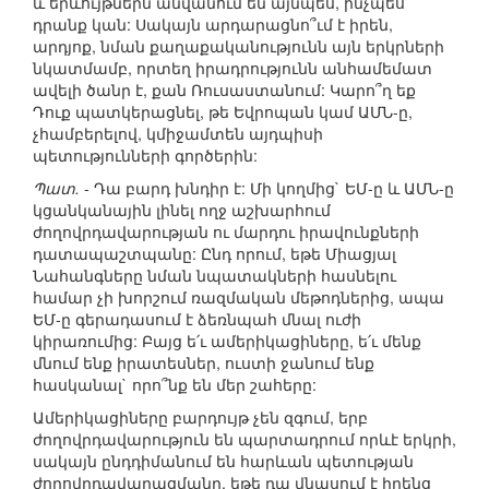
և երևույթներն անվանում են այնպես, ինչպես
դրանք կան: Սակայն արդարացնո՞ւմ է իրեն,
արդյոք, նման քաղաքականությունն այն երկրների
նկատմամբ, որտեղ իրադրությունն անհամեմատ
ավելի ծանր է, քան Ռուսաստանում: Կարո՞ղ եք
Դուք պատկերացնել, թե Եվրոպան կամ ԱՄՆ-ը,
չհամբերելով, կմիջամտեն այդպիսի
պետությունների գործերին:
Պատ.
- Դա բարդ խնդիր է: Մի կողմից` ԵՄ-ը և ԱՄՆ-ը
կցանկանային լինել ողջ աշխարհում
ժողովրդավարության ու մարդու իրավունքների
դատապաշտպանը: Ընդ որում, եթե Միացյալ
Նահանգները նման նպատակների հասնելու
համար չի խորշում ռազմական մեթոդներից, ապա
ԵՄ-ը գերադասում է ձեռնպահ մնալ ուժի
կիրառումից: Բայց ե՛ւ ամերիկացիները, ե՛ւ մենք
մնում ենք իրատեսներ, ուստի ջանում ենք
հասկանալ` որո՞նք են մեր շահերը:
Ամերիկացիները բարդույթ չեն զգում, երբ
ժողովրդավարություն են պարտադրում որևէ երկրի,
սակայն ընդդիմանում են հարևան պետության
ժողովրդավարացմանը, եթե դա վնասում է իրենց