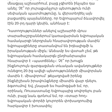
մնացյալ աշխարհում, բայց չգիտեն ինչպես դա
անել: Չէ՞ որ յուրաքանչյուր պետություն ունի
սեփական պատմությունը, և վերստեղծել այն
բացառիկ պայմանները, որ Եվրոպայում ձևավորվել
էին 20-րդ դարի կեսին, անհնար է:
Դատողություններ անելով աշխարհի մյուս
տարածաշրջաններում կառավարման եվրոպական
համակարգի ներդրման հնարավորության մասին`
եվրոպացիները տատանվում են իդեալիզմի և
իրականության միջև: Անձամբ ես վստահ չեմ, թե
եվրոպական համակարգն ընդհանրապես
հնարավոր է «պատճենել»: Չէ՞ որ խոսքն
ինքնուրույն զարգացման տևական ավանդույթներ
ունեցող 20-ից ավելի պետությունների միավորման
մասին է. միավորում` թելադրված իրենց
ինքնիշխան իրավունքները միասին վայր դնելու
ձգտումով: Եվ, չնայած ես համոզված եմ, որ,
օրինակ, Ռուսաստանը Եվրոպայից սովորելու բան
ունի, բայց նաև գտնում եմ, որ «օտար հող»
եվրոպական փորձի կուրորեն փոխադրումից
հարկավոր է խուսափել: