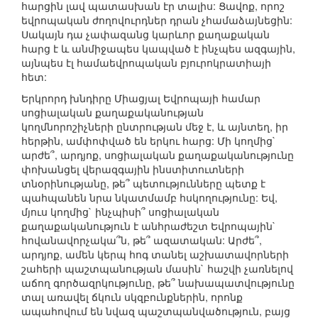
հարցին լավ պատասխան էր տալիս: Ցավոք, որոշ
եվրոպական ժողովուրդներ դրան չհամաձայնեցին:
Սակայն դա չափազանց կարևոր քաղաքական
հարց է և անմիջապես կապված է ինչպես ազգային,
այնպես էլ համաեվրոպական բյուրոկրատիայի
հետ:
Երկրորդ խնդիրը Միացյալ Եվրոպայի համար
սոցիալական քաղաքականության
կողմնորոշիչների ընտրության մեջ է, և այնտեղ, իր
հերթին, ամփոփված են երկու հարց: Մի կողմից`
արժե՞, արդյոք, սոցիալական քաղաքականությունը
փոխանցել վերազգային ինստիտուտների
տնօրինությանը, թե՞ պետությունները պետք է
պահպանեն նրա նկատմամբ հսկողությունը: Եվ,
մյուս կողմից` ինչպիսի՞ սոցիալական
քաղաքականություն է անհրաժեշտ Եվրոպային`
հովանավորչակա՞ն, թե՞ ազատական: Արժե՞,
արդյոք, ամեն կերպ հոգ տանել աշխատավորների
շահերի պաշտպանության մասին` հաշվի չառնելով
աճող գործազրկությունը, թե՞ նախապատվությունը
տալ առավել ճկուն սկզբունքներին, որոնք
ապահովում են նվազ պաշտպանվածություն, բայց