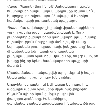
Հարց
- Պարոն Վեդրին, ԵՄ Սահմանադրության
հանրաքվեի բացասական արդյունքը նշանակո՞ւմ
է, արդյոք, որ Եվրոպայում ծավալվում է «երկու
համակարգերի յուրատեսակ պայքար»:
Պատ.
- Դա ակնհայտ չէ, քանզի ֆրանսիացիների
«ոչ»-ը չափից ավելի բազմանշանակ է: Որոշ
ընտրողներ քվեարկեցին կառավարության, ոմանք`
Եվրամիություն Թուրքիայի մտնելու, մի մասը`
եվրոպական բյուրոկրատիայի, իսկ շատերը` նաև
միասնական Եվրոպայի սոցիալական
քաղաքականության դեմ: Այնպես որ, ես չէի ասի, թե
խոսքը ինչ-որ երկու համակարգերի պայքարի
մասին է:
Միաժամանակ, հանրաքվեի արդյունքում ի հայտ
եկան ամբողջ շարք լուրջ խնդիրներ:
Առաջինը վերաբերում է Միացյալ Եվրոպայի և
ազգային պետությունների միջև հաշվեկշռին:
Ինչպե՞ս պիտի նրանց միջև բաշխվեն
լիազորությունները: Իմ կարծիքով,
սահմանադրական պայմանագրի նախագիծն այս