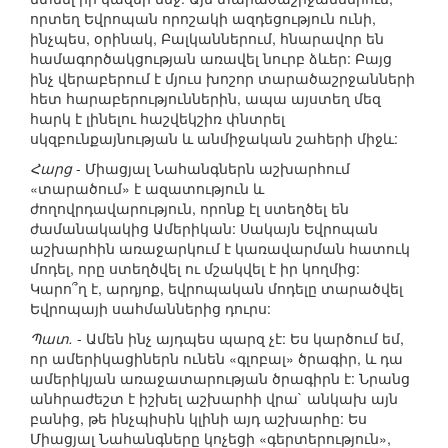
որտեղ Եվրոպան որոշակի ազդեցություն ունի,
ինչպես, օրինակ, Բալկաններում, հնարավոր են
համագործակցության առավել նուրբ ձևեր: Բայց
ինչ վերաբերում է մյուս խոշոր տարածաշրջանների
հետ հարաբերություններին, ապա այստեղ մեզ
հարկ է լինելու հաշվեկշիռ փնտրել
սկզբունքայնության և անմիջական շահերի միջև:
Հարց
- Միացյալ Նահանգներն աշխարհում
«տարածում» է ազատություն և
ժողովրդավարություն, որոնք էլ ստեղծել են
ժամանակակից Ամերիկան: Սակայն Եվրոպան
աշխարհին առաջարկում է կառավարման հատուկ
մոդել, որը ստեղծվել ու մշակվել է իր կողմից:
Կարո՞ղ է, արդյոք, եվրոպական մոդելը տարածվել
Եվրոպայի սահմաններից դուրս:
Պատ.
- Ամեն ինչ այդպես պարզ չէ: Ես կարծում եմ,
որ ամերիկացիներն ունեն «գլոբալ» ծրագիր, և դա
ամերիկյան առաջատարության ծրագիրն է: Նրանց
անհրաժեշտ է իշխել աշխարհի վրա` անկախ այն
բանից, թե ինչպիսին կլինի այդ աշխարհը: Ես
Միացյալ Նահանգները կոչեցի «գերտերություն»,