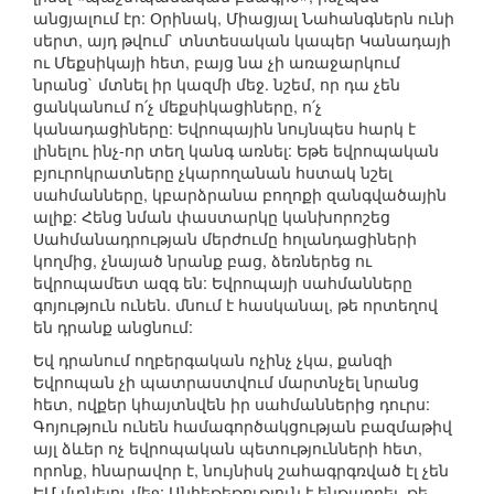
անցյալում էր: Օրինակ, Միացյալ Նահանգներն ունի
սերտ, այդ թվում` տնտեսական կապեր Կանադայի
ու Մեքսիկայի հետ, բայց նա չի առաջարկում
նրանց` մտնել իր կազմի մեջ. նշեմ, որ դա չեն
ցանկանում ո՛չ մեքսիկացիները, ո՛չ
կանադացիները: Եվրոպային նույնպես հարկ է
լինելու ինչ-որ տեղ կանգ առնել: Եթե եվրոպական
բյուրոկրատները չկարողանան հստակ նշել
սահմանները, կբարձրանա բողոքի զանգվածային
ալիք: Հենց նման փաստարկը կանխորոշեց
Սահմանադրության մերժումը հոլանդացիների
կողմից, չնայած նրանք բաց, ձեռներեց ու
եվրոպամետ ազգ են: Եվրոպայի սահմանները
գոյություն ունեն. մնում է հասկանալ, թե որտեղով
են դրանք անցնում:
Եվ դրանում ողբերգական ոչինչ չկա, քանզի
Եվրոպան չի պատրաստվում մարտնչել նրանց
հետ, ովքեր կհայտնվեն իր սահմաններից դուրս:
Գոյություն ունեն համագործակցության բազմաթիվ
այլ ձևեր ոչ եվրոպական պետությունների հետ,
որոնք, հնարավոր է, նույնիսկ շահագրգռված էլ չեն
ԵՄ մտնելու մեջ: Անհեթեթություն է ենթադրել, թե,