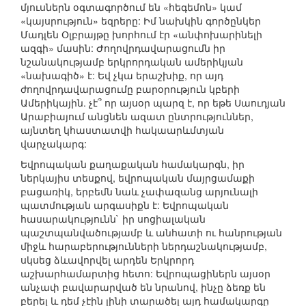
մյուսներն օգտագործում են «հեգեմոն» կամ
«կայսրություն» եզրերը: Իմ նախկին գործընկեր
Մադլեն Օլբրայթը խորհում էր «անփոխարինելի
ազգի» մասին: Ժողովրդավարացումն իր
նշանակությամբ երկրորդական ամերիկյան
«նախագիծ» է: Եվ չկա երաշխիք, որ այդ
ժողովրդավարացումը բարօրություն կբերի
Ամերիկային. չէ՞ որ այսօր պարզ է, որ եթե Սաուդյան
Արաբիայում անցնեն ազատ ընտրություններ,
այնտեղ կհաստատվի հակաարևմտյան
վարչակարգ:
Եվրոպական քաղաքական համակարգն, իր
ներկայիս տեսքով, եվրոպական մայրցամաքի
բացառիկ, երբեմն նաև չափազանց արյունալի
պատմության արգասիքն է: Եվրոպական
հասարակությունն` իր սոցիալական
պաշտպանվածությամբ և անհատի ու հանրության
միջև հարաբերությունների ներդաշնակությամբ,
սկսեց ձևավորվել արդեն Երկրորդ
աշխարհամարտից հետո: Եվրոպացիներն այսօր
անչափ բավարարված են նրանով, ինչը ձեռք են
բերել և դեմ չէին լինի տարածել այդ համակարգը