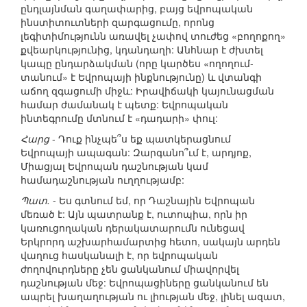
ընդլայնման գաղափարից, բայց եվրոպական
ինստիտուտների զարգացումը, որոնց
լեգիտիմությունն առավել չափով տուժեց «բողոքող»
քվեարկությունից, կդանդաղի: Անհնար է ժխտել
կապը ընդարձակման (որը կարծես «ողողում-
տանում» է Եվրոպայի ինքնությունը) և վտանգի
աճող զգացումի միջև: Իրավիճակի կայունացման
համար ժամանակ է պետք: Եվրոպական
ինտեգրումը մտնում է «դադարի» փուլ:
Հարց
- Դուք ինչպե՞ս եք պատկերացնում
Եվրոպայի ապագան: Զարգանո՞ւմ է, արդյոք,
Միացյալ Եվրոպան դաշնության կամ
համադաշնության ուղղությամբ:
Պատ.
- Ես գտնում եմ, որ Դաշնային Եվրոպան
մեռած է: Այն պատրանք է, ուտոպիա, որն իր
կառուցողական դերակատարումն ունեցավ
Երկրորդ աշխարհամարտից հետո, սակայն արդեն
վաղուց հասկանալի է, որ եվրոպական
ժողովուրդները չեն ցանկանում միավորվել
դաշնության մեջ: Եվրոպացիները ցանկանում են
ապրել խաղաղության ու լիության մեջ, լինել ազատ,