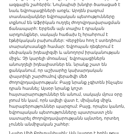
ազգային շահերին: Նույնպիսի խնդիր ծառացած է
նաև եվրոպացիների առջև: Արդեն բազում
տասնամյակներ եվրոպական պետությունները
տքնում են Աֆրիկան ուղղել ժողովրդավարացման
ճանապարհ: Երբեմն այն տալիս է դրական
արդյունքներ, սակայն հաճախ էլ հրահրում է
էթնիկական բախումներ: Վերջինս հող է ստեղծում
տարակուսանքի համար: Եվրոպան դեգերում է
սեփական իդեալիզմի և անողորմ իրականության
միջև: Չի կարելի մոռանալ` եվրոպացիներն
անուղղելի իդեալիստներ են. նրանք շատ են
ցանկանում, որ աշխարհը կախարդական
փայտիկի շարժումով վերածվի մեծ
ժողովրդավարության: Բայց նրանք չգիտեն ինչպես
դրան հասնել: Այսօր նրանք կոշտ
հայտարարություններ են անում, սակայն մյուս օրը
լռում են կամ, որն ավելի վատ է, միմյանց միջև
հարաբերություններ պարզում: Բայց, որպես կանոն,
եվրոպական պետությունները պատրաստ չեն
սատարել ժողովրդավարությանն այնտեղ, որտեղ
չունեն անմիջական շահեր:
Նայեք Մեծ Բրիտանիային: Այն կարող է իրեն թույլ