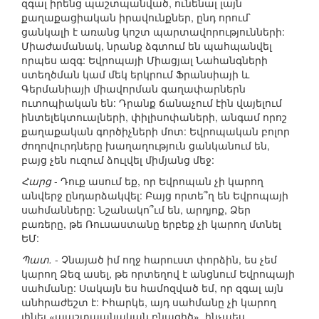
զգալ իրենց պաշտպանված, ունենալ լայն
քաղաքացիական իրավունքներ, ընդ որում`
ցանկալի է առանց կոշտ պարտավորությունների:
Միաժամանակ, նրանք ձգտում են պահպանվել
որպես ազգ: Եվրոպայի Միացյալ Նահանգների
ստեղծման կամ մեկ երկրում Ֆրանսիայի և
Գերմանիայի միավորման գաղափարներն
ուտոպիական են: Դրանք ճանաչում էին վայելում
ինտելեկտուալների, փիլիսոփաների, անգամ որոշ
քաղաքական գործիչների մոտ: Եվրոպական բոլոր
ժողովուրդները խաղաղություն ցանկանում են,
բայց չեն ուզում ձուլվել միմյանց մեջ:
Հարց
- Դուք ասում եք, որ Եվրոպան չի կարող
անվերջ ընդարձակվել: Բայց որտե՞ղ են Եվրոպայի
սահմանները: Նշանակո՞ւմ են, արդյոք, Ձեր
բառերը, թե Ռուսաստանը երբեք չի կարող մտնել
ԵՄ:
Պատ.
- Չնայած իմ ողջ հարուստ փորձին, ես չեմ
կարող Ձեզ ասել, թե որտեղով է անցնում Եվրոպայի
սահմանը: Սակայն ես համոզված եմ, որ զգալ այն
անհրաժեշտ է: Իհարկե, այդ սահմանը չի կարող
լինել «պաշտպանական բնագիծ», ինչպես