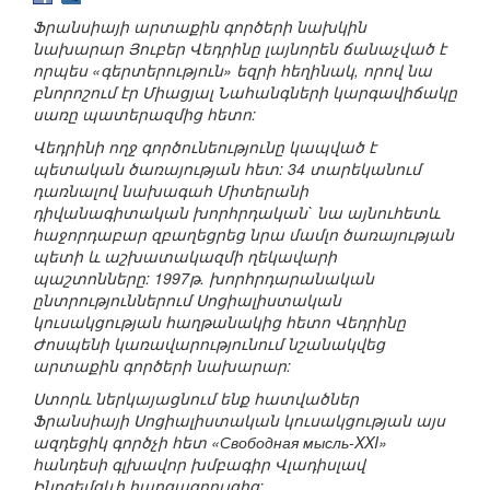
Ֆրանսիայի արտաքին գործերի նախկին
նախարար Յուբեր Վեդրինը լայնորեն ճանաչված է
որպես «գերտերություն» եզրի հեղինակ, որով նա
բնորոշում էր Միացյալ Նահանգների կարգավիճակը
սառը պատերազմից հետո:
Վեդրինի ողջ գործունեությունը կապված է
պետական ծառայության հետ: 34 տարեկանում
դառնալով նախագահ Միտերանի
դիվանագիտական խորհրդական` նա այնուհետև
հաջորդաբար զբաղեցրեց նրա մամլո ծառայության
պետի և աշխատակազմի ղեկավարի
պաշտոնները: 1997թ. խորհրդարանական
ընտրություններում Սոցիալիստական
կուսակցության հաղթանակից հետո Վեդրինը
Ժոսպենի կառավարությունում նշանակվեց
արտաքին գործերի նախարար:
Ստորև ներկայացնում ենք հատվածներ
Ֆրանսիայի Սոցիալիստական կուսակցության այս
ազդեցիկ գործչի հետ «Свободная мысль-XXI»
հանդեսի գլխավոր խմբագիր Վլադիսլավ
Ինոզեմցևի հարցազրույցից: