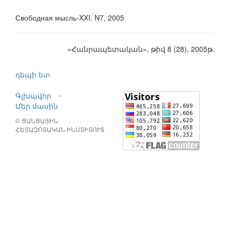
Свободная мысль-XXI, N7, 2005
«Հանրապետական», թիվ 8 (28), 2005թ.
դեպի ետ
Գլխավոր
⋅
Մեր մասին
© ՑԱՆՑԱՅԻՆ
ՀԵՏԱԶՈՏԱԿԱՆ ԻՆՍՏԻՏՈՒՏ