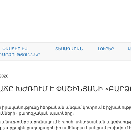
ՓԱՍՏԵՐ ԵՎ
ՏԵՍԱԴԱՐԱՆ
ԼՈՒՐԵՐ
Ա
ԴԱՐՁՈՒԹՅՈՒՆՆԵՐ
.2026
ԱՃԸ ԽԺՌՈՒՄ Է ՓԱՇԻՆՅԱՆԻ «ԲԱՐ
րականությունը հերթական անգամ կոտրում է իշխանութ
ւնների» քարոզչական պատկերը։
շխանությունը շարունակում է խոսել տնտեսական ակտիվութ
 շարքային քաղաքացին իր ամենօրյա կյանքում բախվում է 