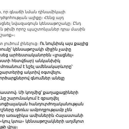
ր, որ գնաճի նման դինամիկայի
ժգոհության ալիքը։ Հենց այդ
ցնել նվազագույն կենսաթոշակը։ Ընդ
ան թիմի որոշ պաշտոնյաներ դրա մասին
շառք»։
ուծում լինելուց։
Ու նույնիսկ այս քայլից
ումը՝ կենսաթոշակի միջին չափը
կսեց արհեստականորեն «լրացնել»
պաստի հետվճար) անկանխիկ
 մոռանում է նշել ամենակարևորը՝
 քարտերից ակտիվ օգտվելու
ործարքներով գնումներ անելը
աստով։ Մի կողմից՝ քաղաքացիների
ւնը շարունակում է զբաղվել
 սոցիալական հանդուրժողականության
շները դեռևս ամբողջությամբ չեն
է, որ առաջիկա ամիսներին Հայաստանի
«կուլ կտա» կենսաթոշակների աղմկոտ
թի վրա։