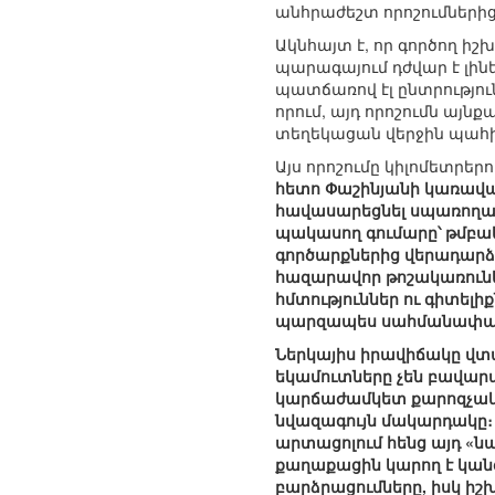
անհրաժեշտ որոշումներից
Ակնհայտ է, որ գործող իշ
պարագայում դժվար է լինե
պատճառով էլ ընտրությու
որում, այդ որոշումն այ
տեղեկացան վերջին պահի
Այս որոշումը կիլոմետրեր
հետո Փաշինյանի կառավար
հավասարեցնել սպառողակ
պակասող գումարը՝ թմբա
գործարքներից վերադարձվո
հազարավոր թոշակառուներ
հմտություններ ու գիտելի
պարզապես սահմանափակ
Ներկայիս իրավիճակը վտ
եկամուտները չեն բավարար
կարճաժամկետ քարոզչակա
նվազագույն մակարդակը։ 
արտացոլում հենց այդ «ն
քաղաքացին կարող է կան
բարձրացումները, իսկ իշ