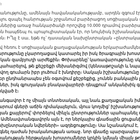
։
խանությունը, ամենայն հավանականությամբ, արդեն զգում է
լու զսպել հանրության շրջանում բարձրացող սոցիալական դ
ններից առաջ հանկարծակի որոշվեց 10.000 դրամով բարձրա
նքան հապճեպ ու պոպուլիստական էր, որ նույնիսկ իշխանակ
ն։ Ի՞նչ է սա, եթե ոչ՝ դասական նախընտրական «ընտրակա
ով հեռու է սոցիալական քաղաքականության երկարաժամկետ լ
ությունը չկարողացավ կատարել իր իսկ ծրագրային խոստ
ան զամբյուղի արժեքին։ Փոխարենը՝ կառավարությունը ս
կահարելով, թե քեշբեքի մեխանիզմով (կենսաթոշակի և ն
ղ գումարն իբր լուծում է խնդիրը։ Սակայն իշխանությունը
 ընդհանրապես չեն օգտվում քեշբեքից, չունեն բանկային
քներ, իսկ գյուղական բնակավայրերի դեպքում՝ անկանխիկ գ
ված է։
անգավոր է ոչ միայն տնտեսական, այլ նաև քաղաքական իմ
ում գների աճին դիմակայելուն, մյուս կողմից՝ իշխանությո
ն քայլերով՝ փորձելով մինչև ընտրություններ պահպանել
Ամենավտանգավորն այն է, որ ներկայիս գնաճային ցուցանի
ախընտրական նվերների» ազդեցությունը։ Սա նշանակում 
գնել դաժան իրականության առաջ․ նոր գնաճը պարզապես 
խանության հերթական խոստումները կրկին կմնան միայն թղ