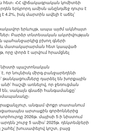
ան հետ։ ՀՀ վիճակագրական կոմիտեի
դեն երկրորդ ամիսն անընդմեջ դուրս է
է 4.2%, իսկ մարտին ավելի է աճել՝
նակավոր երևույթ, ապա այժմ ակնհայտ
ւմներ։ Բարձր տնտեսական ակտիվության
են պահանջարկից բխող գների
 նաև մատակարարման հետ կապված
թ, որը փորձ է արվում հրամցնել
5-ի նիստի պաշտոնական
 է, որ նույնիսկ միրգ-բանջարեղենի
ծ՝ թանկացումները դարձել են խորքային
անի՝ հաշվի առնելով, որ ջեռուցման
 են, սակայն գնաճի հանգամանքը՝
րամապանակը։
ւրաքանչյուր, անգամ փոքր տատանում
բացառապես արտաքին գործոններից
րհուրդը 2026թ. մայիսի 5-ի նիստում
րդեն շուրջ 5 ամիս՝ 2025թ. դեկտեմբերի
շահել՝ խուսափելով կոշտ, բայց