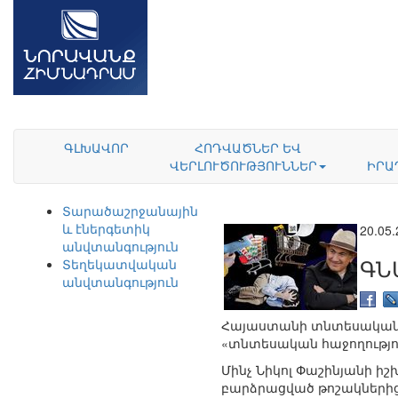
ԳԼԽԱՎՈՐ
ՀՈԴՎԱԾՆԵՐ ԵՎ
ՎԵՐԼՈՒԾՈՒԹՅՈՒՆՆԵՐ
ԻՐԱ
Տարածաշրջանային
և էներգետիկ
20.05
անվտանգություն
ԳՆ
Տեղեկատվական
անվտանգություն
Հայաստանի տնտեսական ի
«տնտեսական հաջողությո
Մինչ Նիկոլ Փաշինյանի ի
բարձրացված թոշակներից,