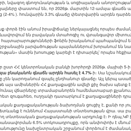
ի, նվազող գնողունակության և սոցիալական անորոշությ
լները փաստում են, որ 2026թ. մարտին 12-ամսյա գնաճն ար
ց (2-4% ). հունվարին 3.3% գնաճը փետրվարին արդեն դարձել 
նք փորձ էին անում իրավիճակը ներկայացնել որպես ժամա
մ ձևավորվում են բավական մտահոգիչ ու վտանգավոր միտո
 հայտարարությունների ֆոնին իրականում պահպանվում 
աշրջանային լարվածության պայմաններում խորանում են
նության» մասին խոսույթը կարելի է դիտարկել՝ որպես հեքիա
 որ ըստ ՀՀ կենտրոնական բանկի խորհրդի 2026թ. մայիսի 
սյա բնականոն գնաճն արդեն հասել է 4.7%
-ի։ Սա նշանակում
 չեն կարողանում զսպել ընդհանուր գնաճը։ Այլ կերպ ասա
ե այս ամիսներին ՀՀ քաղաքացին ավելի քիչ ծախս պետք է 
կոմունալ վճարները տրամաբանորեն համեմատաբար քչանում
 հետ զուգահեռ, ուղղակի դատարկում է քաղաքացիների դ
կան քաղաքականության ձախողման ցուցիչ է, քանի որ յո
հետևանք է ունենում Հայաստանի տնտեսության վրա. սա 
ղ տնտեսական քաղաքականության արդյունք է։ Ի դեպ,ԿԲ խո
նսավորման 6.5% տոկոսադրույքը, որն անփոփոխ է մնում ա
շխանությունը նախընտրական շրջանում փորձում է ժամանակ 