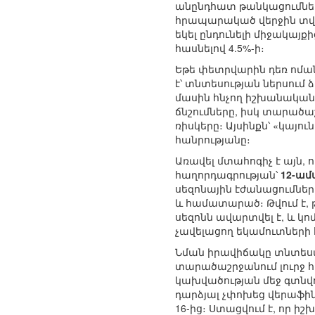
անընդհատ թանկացումներ
հրապարակած վերջին տվյա
եկել ընդունելի միջակայքի
հասնելով 4.5%-ի։
Եթե փետրվարին դեռ ոմա
է՝ տնտեսության ներսու
մասին հնչող իշխանական
ճնշումները, իսկ տարած
ռիսկերը։ Այսինքն՝ «կայու
հանրությանը։
Առավել մտահոգիչ է այն,
հաղորդագրության՝
12-ամ
սեզոնային էժանացումները
և համատարած։ Թվում է, թ
սեզոնն ավարտվել է, և 
չավելացող եկամուտների
Նման իրավիճակը տնտեսա
տարածաշրջանում լուրջ 
կախվածության մեջ գտնվո
դարձյալ չփոխեց վերաֆինա
16-ից։ Ստացվում է, որ ի