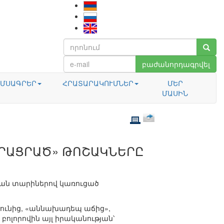
բաժանորդագրվել
ՄՍԱԳՐԵՐ
ՀՐԱՏԱՐԱԿՈՒՄՆԵՐ
ՄԵՐ
ՄԱՍԻՆ
ՁՐԱՑՐԱԾ» ԹՈՇԱԿՆԵՐԸ
յան տարիներով կառուցած
յունից, «աննախադեպ աճից»,
բոլորովին այլ իրականության՝