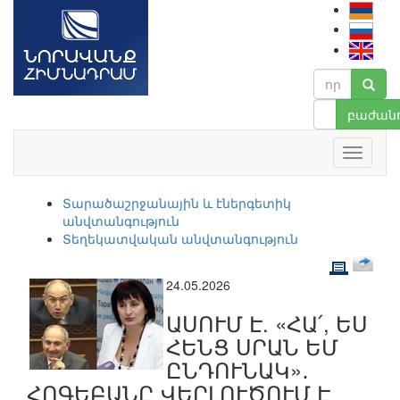
բաժանո
Տարածաշրջանային և էներգետիկ
անվտանգություն
Տեղեկատվական անվտանգություն
24.05.2026
ԱՍՈՒՄ Է. «ՀԱ՛, ԵՍ
ՀԵՆՑ ՍՐԱՆ ԵՄ
ԸՆԴՈՒՆԱԿ»․
ՀՈԳԵԲԱՆԸ ՎԵՐԼՈՒԾՈՒՄ Է