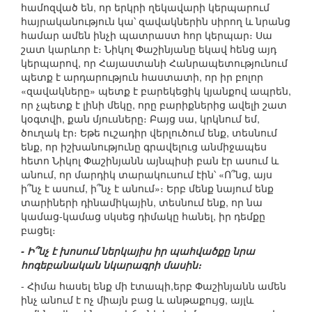
համոզված են, որ երկրի ղեկավարի կերպարում
հայրականություն կա՝ զավակներին սիրող և նրանց
համար ամեն ինչի պատրաստ հոր կերպար։ Սա
շատ կարևոր է։ Նիկոլ Փաշինյանը եկավ հենց այդ
կերպարով, որ Հայաստանի Հանրապետությունում
պետք է արդարություն հաստատի, որ իր բոլոր
«զավակները» պետք է բարեկեցիկ կյանքով ապրեն,
որ չպետք է լինի մեկը, որը բարիքներից ավելի շատ
կօգտվի, քան մյուսները։ Բայց սա, կրկնում եմ,
ծուղակ էր։ Եթե ուշադիր վերլուծում ենք, տեսնում
ենք, որ իշխանությունը գրավելուց անմիջապես
հետո Նիկոլ Փաշինյանն այնպիսի բան էր ասում և
անում, որ մարդիկ տարակուսում էին՝ «Ո՞նց, այս
ի՞նչ է ասում, ի՞նչ է անում»։ Երբ մենք նայում ենք
տարիների դինամիկային, տեսնում ենք, որ նա
կամաց-կամաց սկսեց դիմակը հանել, իր դեմքը
բացել։
- Ի՞նչ է խոսում ներկայիս իր պահվածքը նրա
հոգեբանական նկարագրի մասին։
- Հիմա հասել ենք մի էտապի,երբ Փաշինյանն ամեն
ինչ անում է ոչ միայն բաց և անթաքույց, այլև