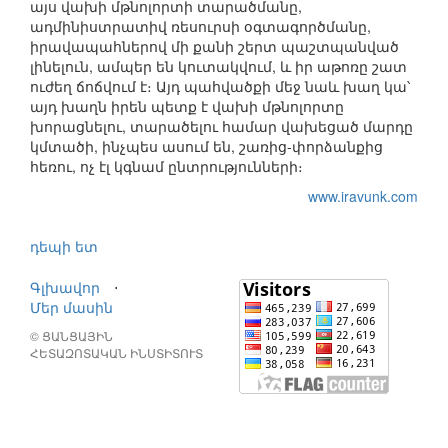
այս վախի մթնոլորտի տարածմանը,
ադմինիստրատիվ ռեսուրսի օգտագործմանը,
իրավապահներով մի քանի շերտ պաշտպանված
լինելուն, ամպեր են կուտակվում, և իր աթոռը շատ
ուժեղ ճոճվում է։ Այդ պահվածքի մեջ նաև խաղ կա՝
այդ խաղն իրեն պետք է վախի մթնոլորտը
խորացնելու, տարածելու համար վախեցած մարդը
կմտածի, ինչպես ասում են, շառից-փորձանքից
հեռու, ոչ էլ կգնամ ընտրությունների։
www.iravunk.com
դեպի ետ
Գլխավոր
⋅
Մեր մասին
© ՑԱՆՑԱՅԻՆ
ՀԵՏԱԶՈՏԱԿԱՆ ԻՆՍՏԻՏՈՒՏ