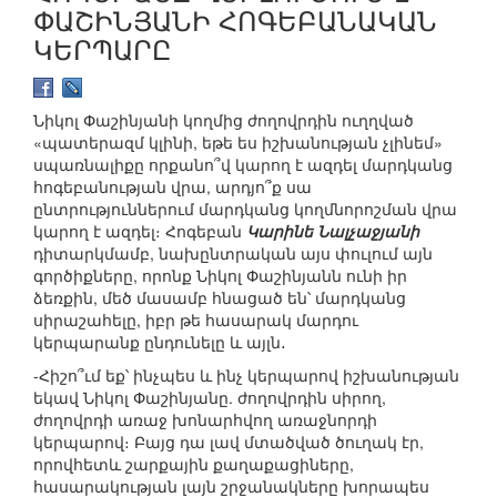
ՓԱՇԻՆՅԱՆԻ ՀՈԳԵԲԱՆԱԿԱՆ
ԿԵՐՊԱՐԸ
Նիկոլ Փաշինյանի կողմից ժողովրդին ուղղված
«պատերազմ կլինի, եթե ես իշխանության չլինեմ»
սպառնալիքը որքանո՞վ կարող է ազդել մարդկանց
հոգեբանության վրա, արդյո՞ք սա
ընտրություններում մարդկանց կողմնորոշման վրա
կարող է ազդել։ Հոգեբան
Կարինե Նալչաջյանի
դիտարկմամբ, նախընտրական այս փուլում այն
գործիքները, որոնք Նիկոլ Փաշինյանն ունի իր
ձեռքին, մեծ մասամբ հնացած են՝ մարդկանց
սիրաշահելը, իբր թե հասարակ մարդու
կերպարանք ընդունելը և այլն․
-Հիշո՞ւմ եք՝ ինչպես և ինչ կերպարով իշխանության
եկավ Նիկոլ Փաշինյանը. ժողովրդին սիրող,
ժողովրդի առաջ խոնարհվող առաջնորդի
կերպարով։ Բայց դա լավ մտածված ծուղակ էր,
որովհետև շարքային քաղաքացիները,
հասարակության լայն շրջանակները խորապես