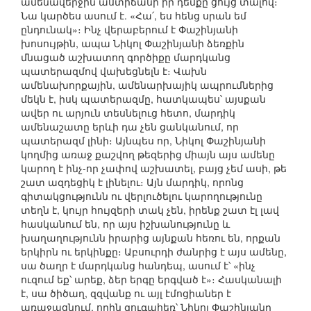
ամենավերջին աստիճանի իր դեմքը ցույց տալով։
Նա կարծես ասում է. «Հա՛, ես հենց սրան եմ
ընդունակ»։ Ինչ վերաբերում է Փաշինյանի
խոսույթին, ապա Նիկոլ Փաշինյանի ձեռքին
մնացած աշխատող գործիքը մարդկանց
պատերազմով վախեցնելն է։ Վախն
ամենախորքային, ամենարխայիկ ապրումներից
մեկն է, իսկ պատերազմը, հատկապես՝ այսքան
ավեր ու արյուն տեսնելուց հետո, մարդիկ
ամենաշատը երևի դա չեն ցանկանում, որ
պատերազմ լինի։ Այնպես որ, Նիկոլ Փաշինյանի
կողմից առաջ քաշվող թեզերից միայն այս ամենը
կարող է ինչ-որ չափով աշխատել, բայց չեմ ասի, թե
շատ ազդեցիկ է լինելու։ Այն մարդիկ, որոնց
գիտակցությունն ու վերլուծելու կարողությունը
տեղն է, կույր հույզերի տակ չեն, իրենք շատ էլ լավ
հասկանում են, որ այս իշխանությունը և
խաղաղությունն իրարից այնքան հեռու են, որքան
երկիրն ու երկինքը։ Աբսուրդի ժանրից է այս ամենը,
սա ծաղր է մարդկանց հանդեպ, ասում է՝ «ինչ
ուզում եք՝ արեք, ձեր երգը երգված է»։ Հասկանալի
է, սա ծիծաղ, զզվանք ու այլ էմոցիաներ է
առաջացնում, որին զուգահեռ՝ Նիկոլ Փաշինյանը