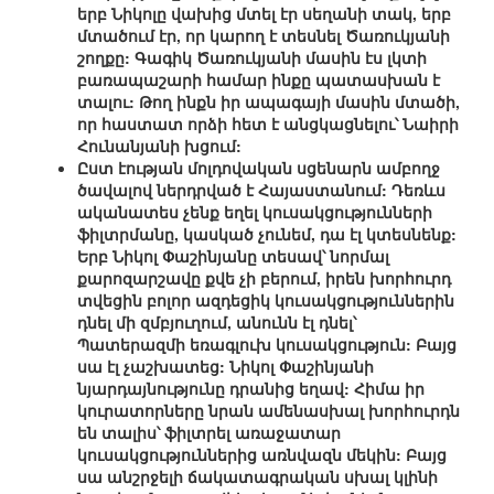
երբ Նիկոլը վախից մտել էր սեղանի տակ, երբ
մտածում էր, որ կարող է տեսնել Ծառուկյանի
շողքը: Գագիկ Ծառուկյանի մասին էս լկտի
բառապաշարի համար ինքը պատասխան է
տալու: Թող ինքն իր ապագայի մասին մտածի,
որ հաստատ որձի հետ է անցկացնելու՝ Նաիրի
Հունանյանի խցում:
Ըստ էության մոլդովական սցենարն ամբողջ
ծավալով ներդրված է Հայաստանում: Դեռևս
ականատես չենք եղել կուսակցությունների
ֆիլտրմանը, կասկած չունեմ, դա էլ կտեսնենք:
Երբ Նիկոլ Փաշինյանը տեսավ՝ նորմալ
քարոզարշավը քվե չի բերում, իրեն խորհուրդ
տվեցին բոլոր ազդեցիկ կուսակցություններին
դնել մի զմբյուղում, անունն էլ դնել՝
Պատերազմի եռագլուխ կուսակցություն: Բայց
սա էլ չաշխատեց: Նիկոլ Փաշինյանի
նյարդայնությունը դրանից եղավ: Հիմա իր
կուրատորները նրան ամենասխալ խորհուրդն
են տալիս՝ ֆիլտրել առաջատար
կուսակցություններից առնվազն մեկին: Բայց
սա անշրջելի ճակատագրական սխալ կլինի