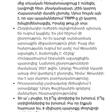
մեջ տևական հեռախոսազրույց է ունեցել
Լավրովի հետ. բնականաբար, չէին կարող
Հայաստանի մասին չխոսել: Մյուս հույսն այն
է, որ այս պայմաններում TRIPP-ը չի կարող
իմպլեմենտացվել. Իրանը թույլ չի տա:
Ընդդիմադիր ուժերին ռևիզիոնիստի պիտակ
են ուզում կպցնել: Ես չեմ հիշում մի
ընտրություն, որ էս կարգի սանձարձակ
արտաքին միջամտություն լինի: Բայց մեր
հանրությանն ուզում եմ ասել՝ ում Թրամփն
աջակցել է, ձախողվել է: Հիշեք՝
Հունգարիայում Օրբանին աջակցեցին,
պարտվեց: Նախորդ ընտրությունների
ժամանակ՝ 2021 թվին, Նիկոլը Պուտինի նկարի
առաջ մոմ վառելով է ընտրվել, հիմա՝ Թրամփի:
Սա է այս մարդու բարոյականությունը:
Ռուսաստանը չափազանց մեծացնում է
ստավկեքը՝ Նիկոլ Փաշինյանին զրկելով
մանևրելու հնարավորությունից:
Տո ա՛ յ լուզեր, էդ ի՞նչ փողերից ես խոսում, ի՞նչ
տրիլիոններից ես խոսում: Բա որ էդքան
հարուստ ես, 8 միլիարդ պարտքը ժողովրդի