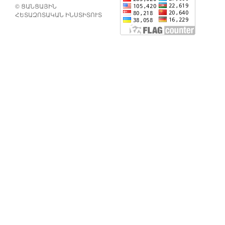
© ՑԱՆՑԱՅԻՆ
ՀԵՏԱԶՈՏԱԿԱՆ ԻՆՍՏԻՏՈՒՏ