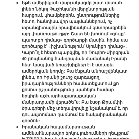
Եթե ամերիկյան վարչակազմը շատ վստահ
լիներ Նիկոլ Փաշինյանի վերընտրության
հարցում, կհամբերեին, ընտրություններից
հետո, հանդիսավոր պայմաններում, ոչ
տրանզիտային իրավիճակում կստորագրեին
այդ փաստաթուղթը: Շատ են խոսում «գույք՝
պարտքի դիմաց» գործարքի մասին, հիմա սա
գործարք է՝ «իշխանություն՝ Սյունիքի դիմաց»:
Կարո՞ղ է հետո պարզվել, որ Ռուբիո-Միրզոյան
40 րոպեանոց հանդիպման ժամանակ Իրանի
հետ կապված երաշխիքներ էլ է ստացել
ամերիկյան կողմը: Բա էնքան անհաշվենկատ
լինես, որ Իրանի շուրջ զարգացող
իրադարձությունների համատեքստում քո
քոսոտ իշխանությունը պահելու համար
երկիրն աշխարհաքաղաքական
մանրադրամի վերածե՞ս: Բա էսօր Թրամփի
ծրագրերի մեջ տեղավորվելը նշանակում է, որ
դու ավտոմատ դառնում ես հակաիրանական
գործոն:
Իրանական հակամարտության
ամենահնարավոր երկու լուծումների դեպքում