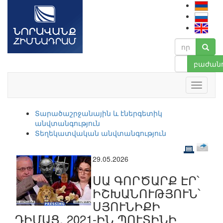
բաժանո
Տարածաշրջանային և էներգետիկ
անվտանգություն
Տեղեկատվական անվտանգություն
29.05.2026
ՍԱ ԳՈՐԾԱՐՔ ԷՐ՝
ԻՇԽԱՆՈՒԹՅՈՒՆ՝
ՍՅՈՒՆԻՔԻ
ԴԻՄԱՑ. 2021-ԻՆ ՊՈՒՏԻՆԻ