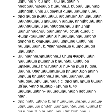
վզին ինչի՞ ես դրել: Սա կազինոյի
հոգեբանությամբ է ապրում: Էնքան պարտք
կվերցնի, մինչև վերջում Հայաստանը կտա:
Եթե գազը թանկանա, պետությունը կկանգնի
տնտեսական կոլապսի առաջ, որովհետև մեր
տնտեսական բարեկեցության փուչիկի
կարևորագույն բաղադրիչն էժան գազն է:
Գազը Հայաստանում համակարգաստեղծ
գործոն է: Շղթայական կերպով ամեն ինչ
թանկանալու է: Պետությունը պարզապես
կկանգնի:
Այս ընտրություններում Նիկոլ Փաշինյանը
դասական բանդիտ է դարձել. ամեն օր
արթնանում է ու խոսում ինչ-որ բան խլելու
մասին: Սեփականության իրավունքը բոլոր
նորմալ երկրներում սահմանադրական
իմպերատիվ պահանջ է: Եթե դու դրան կպար,
վե՛րջ: Գործ ունենք «Նիկոլը և 40
ավազակները» ավազակախմբի սցենարի
հետ:
Երբ իրեն պետք է, որ հասարակության առաջ
ներկայանա բոմժի կարգավիճակով, ասում է՝
ես պերաշկի ուտող տղա եմ: Եթե դրան