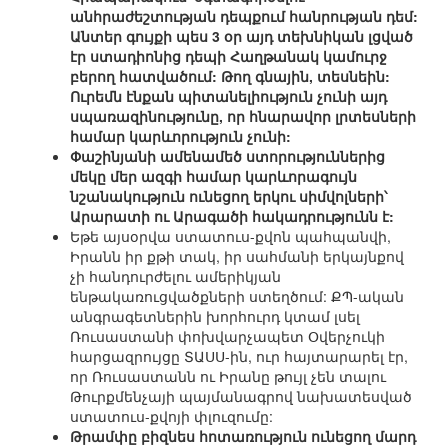
անհրաժեշտության դեպքում հանրության դեմ:
Անտեր գույքի պես 3 օր այդ տեխնիկան լցված
էր ստադիոնից դեպի Հաղթանակ կամուրջ
բերող հատվածում: Թող գնային, տեսնեին:
Ուրեմն էնքան պիտանելիություն չունի այդ
սպառազինությունը, որ հնարավոր լրտեսների
համար կարևորություն չունի:
Փաշինյանի ամենամեծ ստորություններից
մեկը մեր ազգի համար կարևորագույն
նշանակություն ունեցող երկու սիմվոլների՝
Արարատի ու Արագածի հակադրությունն է:
Եթե այսօրվա ստատուս-քվոն պահպանվի,
Իրանն իր քթի տակ, իր սահմանի երկայնքով
չի հանդուրժելու ամերիկյան
ենթակառուցվածքների ստեղծում: ՔՊ-ական
անգրագետներին խորհուրդ կտամ լսել
Ռուսաստանի փոխվարչապետ Օվերչուկի
հարցազրույցը ՏԱՍՍ-ին, ուր հայտարարել էր,
որ Ռուսաստանն ու Իրանը թույլ չեն տալու
Թուրքմենչայի պայմանագրով նախատեսված
ստատուս-քվոյի փլուզումը:
Թրամփը բիզնես հոտառություն ունեցող մարդ