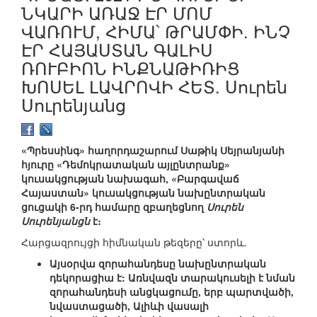
ՆԿԱՐԻ ԱՌԱՋ ԷՐ ՄՈՄ
ՎԱՌՈՒՄ, ՀԻՄԱ՝ ԹՐԱՄՓԻ. ԻՆՉ
ԷՐ ՀԱՅԱՍՏԱՆ ԳԱԼԻՍ
ՌՈՒԲԻՈՆ ԻՆՔՆԱԹԻՌԻՑ
ԽՈՍԵԼ ԼԱՎՐՈՎԻ ՀԵՏ. Սուրեն
Սուրենյանց
«Պրեսսինգ» հաղորդաշարում Սաթիկ Սեյրանյանի
հյուրը «Դեմոկրատական այլընտրանք»
կուսակցության նախագահ, «Բարգավաճ
Հայաստան» կուսակցության նախընտրական
ցուցակի 6-րդ համարը զբաղեցնող
Սուրեն
Սուրենյանցն
է։
Հարցազրույցի հիմնական թեզերը՝ ստորև.
Այսօրվա զորահանդեսը նախընտրական
դեկորացիա է: Առնվազն տարակուսելի է նման
զորահանդեսի անցկացումը, երբ պարտվածի,
նվաստացածի, Ալիևի վասալի