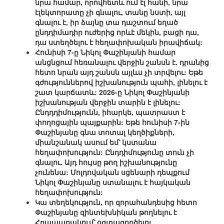
նրա համար, որովհետև ում էլ հանի, նրա
էլեկտորատը չի գնալու, տանը նստի, այլ
գնալու է, իր ձայնը տա դաշտում եղած
ընդդիմադիր ուժերից որևէ մեկին, բացի դա,
դա ստեղծելու է հեղափոխական իրավիճակ:
Հունիսի 7-ը Նիկոլ Փաշինյանի համար
անցնցում հեռանալու վերջին շանսն է. դրանից
հետո նրան այդ շանսն այլևս չի տրվելու: Եթե
գժություններով իշխանություն պահի, լինելու է
շատ կարճատև: 2026-ը Նիկոլ Փաշինյանի
իշխանության վերջին տարին է լինելու:
Ընդդդիմությունն, իհարկե, պատրաստ է
փողոցային պայքարին: Եթե հունիսի 7-ին
Փաշինյանը գնա տոտալ կեղծիքների,
միանշանակ ասում եմ՝ կստանա
հեղափոխություն: Ընդդիմությունը տուն չի
գնալու. Այդ հույսը թող իշխանությունը
չունենա: Մոլդովական սցենարի դեպքում
Նիկոլ Փաշինյանը ստանալու է հայկական
հեղափոխություն:
Կա տեղեկություն, որ զորահանդեսից հետո
Փաշինյանը զինտեխնիկան թողնելու է
Հրապարակում՝ օգտագործելու