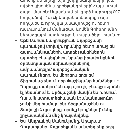
գործիք ստեղծվի այն ընդդիմադիրների դեմ,
ովքեր կխոսեն ադրբեջանցիների՝ Հայաստան
գալու մասին: Սպառնում են գործ հարուցել 297
հոդվածով: Դա Քրեական օրենսգրքի այն
հոդվածն է, որով կալանավորվեց ու հետո
դատարանում մահացավ Արմեն Գրիգորյանը՝
ներազգային ատելություն տարածելու համար:
Եթե Սահմանադրությունն Ադրբեջանի
պահանջով փոխվի, դրանից հետո առաջ են
գալու անկլավների, ադրբեջանցիներին
այստեղ բնակեցնելու, նրանց իրավունքներն
օրենսդրական մեխանիզմներով
ամրապնդելու՝ ադրբեջանական
պահանջները: Ես վերջերս եղել եմ
Տիգրանաշենում, որը Փաշինյանը հանձնելու է:
Դպրոցը փակում են այդ գյուղի, բնակչությունն
էլ հեռանում է: Արծվաշենի մասին են խոսում:
Դա այն ստրատեգիական նշանակությունը
չունի մեզ համար, ինչ Տիգրանաշենն ու
Տավուշի 3 գյուղերը, որոնք կորցնելով՝ մենք
շրջափակման մեջ կհայտնվենք:
Ես, Անդրանիկ Մանուկյանը, Արարատ
Զուրաբյանը, Քոքոբելյանն այնտեղ ենք եղել,