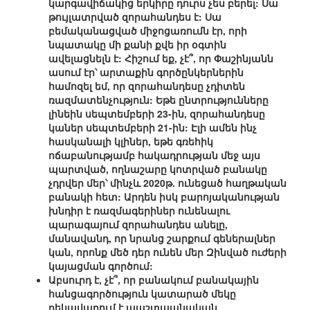
կարգավիճակից երկիրը դուրս չես բերել: Սա
թույլատրված զորահանդես է: Սա
բեմականացված միջոցառումն էր, որի
նպատակը մի քանի քվե իր օգտին
ավելացնելն է: Հիշում եք, չէ՞, որ Փաշինյանն
ասում էր՝ արտաքին գործընկերներին
համոզել եմ, որ զորահանդեսը չդիտեն
ռազմատենչություն: Եթե ընտրությունները
լինեին սեպտեմբերի 23-ին, զորահանդեսը
կաներ սեպտեմբերի 21-ին: Էլի ամեն ինչ
հասկանալի կլիներ, եթե գռեհիկ
ոճաբանությամբ հակադրության մեջ այս
պարտված, ողնաշարը կոտրված բանակը
չդրվեր մեր՝ մինչև 2020թ. ունեցած հաղթական
բանակի հետ: Արդեն իսկ բարոյականության
խնդիր է ռազմագերիներ ունենալու
պարագայում զորահանդես անելը,
մանավանդ, որ նրանց շարքում գեներալներ
կան, որոնք մեծ դեր ունեն մեր Զինված ուժերի
կայացման գործում:
Աբսուրդ է, չէ՞, որ բանակում բանակային
հանցագործություն կատարած մեկը
ղեկավարում է պաշտպանական