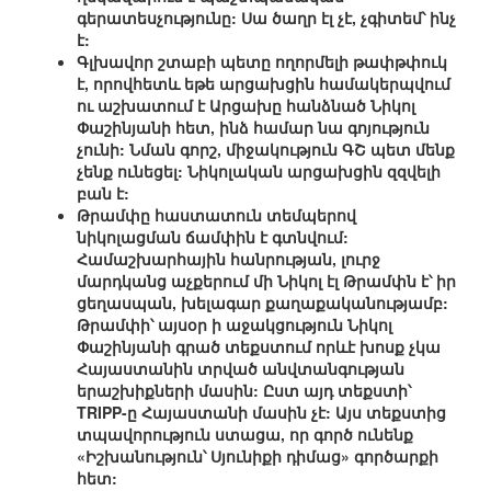
գերատեսչությունը: Սա ծաղր էլ չէ, չգիտեմ՝ ինչ
է:
Գլխավոր շտաբի պետը ողորմելի թափթփուկ
է, որովհետև եթե արցախցին համակերպվում
ու աշխատում է Արցախը հանձնած Նիկոլ
Փաշինյանի հետ, ինձ համար նա գոյություն
չունի: Նման գորշ, միջակություն ԳՇ պետ մենք
չենք ունեցել: Նիկոլական արցախցին զզվելի
բան է:
Թրամփը հաստատուն տեմպերով
նիկոլացման ճամփին է գտնվում:
Համաշխարհային հանրության, լուրջ
մարդկանց աչքերում մի Նիկոլ էլ Թրամփն է՝ իր
ցեղասպան, խելագար քաղաքականությամբ:
Թրամփի՝ այսօր ի աջակցություն Նիկոլ
Փաշինյանի գրած տեքստում որևէ խոսք չկա
Հայաստանին տրված անվտանգության
երաշխիքների մասին: Ըստ այդ տեքստի՝
TRIPP-ը Հայաստանի մասին չէ: Այս տեքստից
տպավորություն ստացա, որ գործ ունենք
«Իշխանություն՝ Սյունիքի դիմաց» գործարքի
հետ: