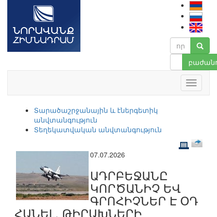
բաժանո
Տարածաշրջանային և էներգետիկ
անվտանգություն
Տեղեկատվական անվտանգություն
07.07.2026
ԱԴՐԲԵՋԱՆԸ
ԿՈՐԾԱՆԻՉ ԵՎ
ԳՐՈՀԻՉՆԵՐ Է ՕԴ
ՀԱՆԵԼ. ԹԻՐԱԽՆԵՐԻ