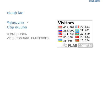
168.am
դեպի ետ
Գլխավոր
⋅
Մեր մասին
© ՑԱՆՑԱՅԻՆ
ՀԵՏԱԶՈՏԱԿԱՆ ԻՆՍՏԻՏՈՒՏ