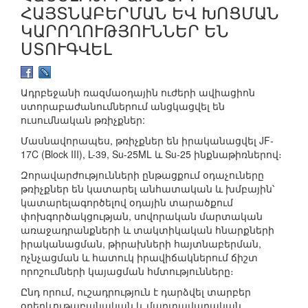
ՀԱՅՏՆԱԲԵՐՄԱՆ ԵՎ ԽՈՑՄԱՆ
ԿԱՐՈՂՈՒԹՅՈՒՆՆԵՐ ԵՆ
ՍՏՈՒԳՎԵԼ
Ադրբեջանի ռազմաօդային ուժերի ավիացիոն
ստորաբաժանումներում անցկացվել են
ուսումնական թռիչքներ:
Մասնավորապես, թռիչքներ են իրականացվել JF-
17C (Block III), L-39, Su-25ML և Su-25 ինքնաթիռներով։
Զորավարժությունների ընթացքում օդաչուները
թռիչքներ են կատարել անհատական և խմբային՝
կատարելագործելով օդային տարածքում
փոխգործակցության, սովորական մարտական
առաջադրանքների և տակտիկական հնարքների
իրականացման, թիրախների հայտնաբերման,
ոչնչացման և հատուկ իրավիճակներում ճիշտ
որոշումների կայացման հմտությունները։
Ընդ որում, ուշադրություն է դարձվել տարբեր
օդերևութաբանական և մարտավարական