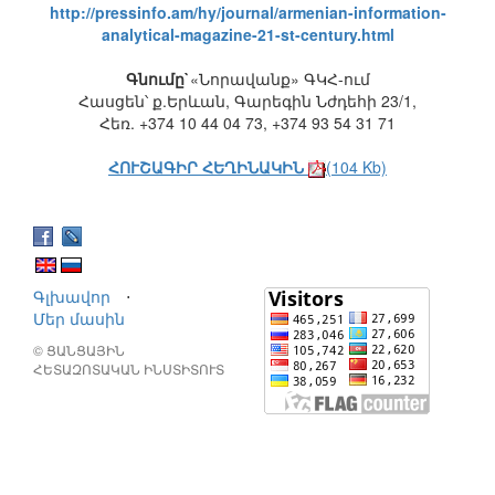
http://pressinfo.am/hy/journal/armenian-information-
analytical-magazine-21-st-century.html
Գնումը`
«Նորավանք» ԳԿՀ-ում
Հասցեն՝ ք.Երևան, Գարեգին Նժդեհի 23/1,
Հեռ. +374 10 44 04 73, +374 93 54 31 71
ՀՈՒՇԱԳԻՐ ՀԵՂԻՆԱԿԻՆ
(104 Kb)
Գլխավոր
⋅
Մեր մասին
© ՑԱՆՑԱՅԻՆ
ՀԵՏԱԶՈՏԱԿԱՆ ԻՆՍՏԻՏՈՒՏ