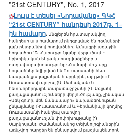
"21st CENTURY", Nо. 1, 2017
Լույս է տեսել «Նորավանք» ԳԿՀ
“21st CENTURY” հանդեսի 2017թ. 1–
ին համարը
։ Անգլերեն հրատարակվող
հանդեսի այս համարում ընդգրկված են թեմաների
լայն ընտրանիով հոդվածներ։ Ամսագրի առաջին
հոդվածում Գ. Հարությունյանը վերլուծում է
կրիտիկական ենթակառուցվածքները և
գաղափարախոսությունը։ Համարի մի շարք
հոդվածներ նվիրված են Ռուսաստանի հետ
կապված քաղաքական հարցերին, այդ թվում`
Ռուսաստանի գլոբալ (Մ. Սահակյան) և
հետխորհրդային տարածաշրջանի (Վ. Ագլյան)
քաղաքականությունների վերլուծությանը, չինական
«Մեկ գոտի, մեկ ճանապարհ» նախաձեռնութան
ընկալմանը Ռուսաստանում և Գերմանիայի կողմից
Ռուսաստանի հանդեպ տարվող
քաղաքականության փոփոխությանը (Դ.
Սարկիսյան)։ Ժամանակակից տեխնոլոգիաներին
առնչվող հարցեր են քննարկվում բազմակենտրոն