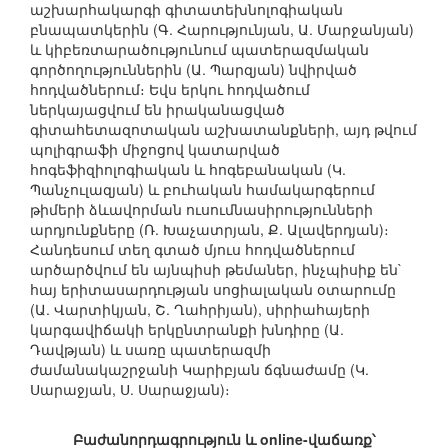
աշխարհակարգի գիտատեխնոլոգիական
բնապատկերին (Գ. Հարությունյան, Ա. Մարջանյան)
և կիբեռտարածությունում պատերազմական
գործողություններին (Ա. Պարզյան) նվիրված
հոդվածներում։ Եվս երկու հոդվածում
ներկայացվում են իրականացված
գիտահետազոտական աշխատանքների, այդ թվում
պոլիգրաֆի միջոցով կատարված
հոգեֆիզիոլոգիական և հոգեբանական (Կ.
Պանչուլազյան) և բուհական համակարգերում
թիմերի ձևավորման ուսումնասիրությունների
արդյունքները (Ռ. Խաչատրյան, Ք. Ալավերդյան)։
Հանդեսում տեղ գտած մյուս հոդվածներում
արծարծվում են այնպիսի թեմաներ, ինչպիսիք են`
հայ երիտասարդության սոցիալական օտարումը
(Ա. Վարտիկյան, Շ. Ղահրիյան), սիրիահայերի
կարգավիճակի երկընտրանքի խնդիրը (Ա.
Դավթյան) և սառը պատերազմի
ժամանակաշրջանի Կարիբյան ճգնաժամը (Կ.
Սարաջյան, Ս. Սարաջյան)։
Բաժանորդագրություն և online-վաճառք՝