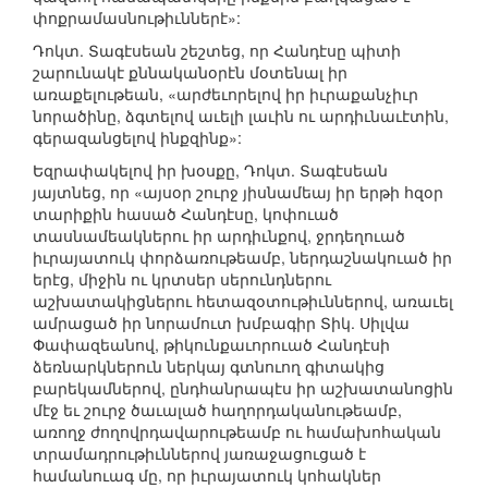
փոքրամասնութիւններէ»:
Դոկտ. Տագէսեան շեշտեց, որ Հանդէսը պիտի
շարունակէ քննականօրէն մօտենալ իր
առաքելութեան, «արժեւորելով իր իւրաքանչիւր
նորածինը, ձգտելով աւելի լաւին ու արդիւնաւէտին,
գերազանցելով ինքզինք»:
Եզրափակելով իր խօսքը, Դոկտ. Տագէսեան
յայտնեց, որ «այսօր շուրջ յիսնամեայ իր երթի հզօր
տարիքին հասած Հանդէսը, կոփուած
տասնամեակներու իր արդիւնքով, ջրդեղուած
իւրայատուկ փորձառութեամբ, ներդաշնակուած իր
երէց, միջին ու կրտսեր սերունդներու
աշխատակիցներու հետազօտութիւններով, առաւել
ամրացած իր նորամուտ խմբագիր Տիկ. Սիլվա
Փափազեանով, թիկունքաւորուած Հանդէսի
ձեռնարկներուն ներկայ գտնուող գիտակից
բարեկամներով, ընդհանրապէս իր աշխատանոցին
մէջ եւ շուրջ ծաւալած հաղորդականութեամբ,
առողջ ժողովրդավարութեամբ ու համախոհական
տրամադրութիւններով յառաջացուցած է
համանուագ մը, որ իւրայատուկ կոհակներ