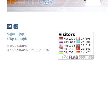
Գլխավոր
⋅
Մեր մասին
© ՑԱՆՑԱՅԻՆ
ՀԵՏԱԶՈՏԱԿԱՆ ԻՆՍՏԻՏՈՒՏ