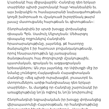
կ'արձակէ հայ միջավայրին: Հանդէսը դեռ երկար
տարիներ պիտի շարունակէ հայր Կռանեանին եւ
այս խմբակին ու համալսարանի նախագահութեան
կողմէ խմորուած ու մշակուած իւրօրինակ թարմ
լաւաշ մատուցանել հայութեան եւ գիտութեան»:
Շնորհանդէսին իր սրտի խօսքը փոխանցեց
դեսպան Պրն. Սամուէլ Մկրտչեան: Մեծարգոյ
դեսպանը ողջունելով Հանդէսին
հրատարակութիւնը, յայտնեց, թէ հատորը
ծանրակշիռ է իր հարուստ բովանդակութեամբ,
որով հնարաւորութիւն կը յառաջանայ
ծանօթանալու հայ ժողովուրդի մշակութային,
պատմական, գրական եւ ազգագրական
երեսակներու: Ան յոյս յայտնեց, որ Սփիւռքի մէջ իր
նմանը չունեցող Հայկազեան Հայագիտական
Հանդէսը «մեզ պիտի ուրախացնէ, լուսաւորէ եւ
մտորումներու առիթ հանդիսանայ դեռ երկար
տարիներ», եւ մաղթեց որ Հանդէսը շարունակէ իր
առաքելութիւնը նո՛յն ոգիով եւ նո՛յն նուիրումով:
Շնորհանդէսի եզրափակման իր խօսքը փոխանցեց
վերապատուելի Հայտօսթեան, որ հանդիսութիւնը
բնութագրեց հետեւեալ խօսքերով. «Այսպիսի