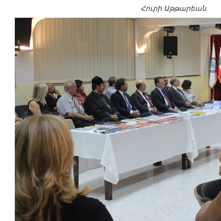
Հուրի Աթթարեան