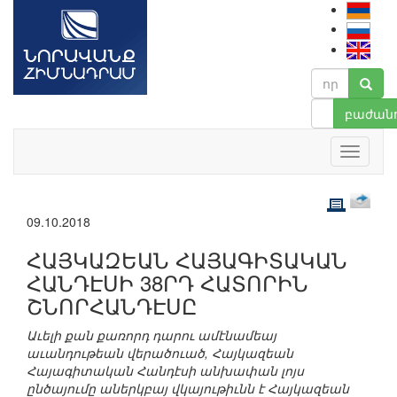
բաժանո
09.10.2018
ՀԱՅԿԱԶԵԱՆ ՀԱՅԱԳԻՏԱԿԱՆ
ՀԱՆԴԷՍԻ 38ՐԴ ՀԱՏՈՐԻՆ
ՇՆՈՐՀԱՆԴԷՍԸ
Աւելի քան քառորդ դարու ամէնամեայ
աւանդութեան վերածուած, Հայկազեան
Հայագիտական Հանդէսի անխափան լոյս
ընծայումը աներկբայ վկայութիւնն է Հայկազեան