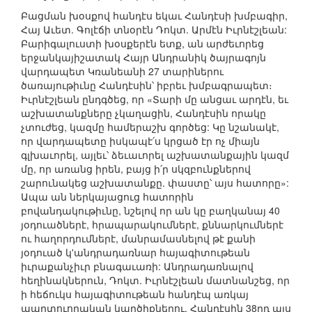
Բացման խօսքով հանդէս եկաւ Հանդէսի խմբագիր,
Հայ Աւետ. Գոլէճի տնօրէն Դոկտ. Արմէն Իւրնէշլեան:
Բարիգալուստի խօսքերէն ետք, ան արժեւորեց
երջանկայիշատակ Հայր Անդրանիկ ծայրագոյն
վարդապետ Կռանեանի 27 տարիներու
ծառայութիւնը Հանդէսին՝ իբրեւ խմբագրապետ։
Իւրնէշլեան ընդգծեց, որ «Տարի մը անցաւ արդէն, եւ
աշխատանքները չկաղացին, Հանդէսին որակը
չտուժեց, կազմը համերաշխ գործեց: Կը նշանակէ,
որ վարդապետը իսկապէ՛ս կրցած էր ոչ միայն
գլխաւորել, այլեւ՝ ձեւաւորել աշխատանքային կազմ
մը, որ առանց իրեն, բայց ի՛ր սկզբունքներով
շարունակեց աշխատանքը. փաստը՝ այս հատորը»:
Ապա ան ներկայացուց հատորին
բովանդակութիւնը, նշելով որ ան կը բաղկանայ 40
յօդուածներէ, հրապարակումներէ, քննարկումներէ
ու հաղորդումներէ, մանրամասնելով թէ քանի
յօդուած կ'անդրադառնար հայագիտութեան
իւրաքանչիւր բնագաւառի: Անդրադառնալով
հեղինակներուն, Դոկտ. Իւրնէշլեան մատնանշեց, որ
ի հեճուկս հայագիտութեան հանդէպ առկայ
պարտուողական կարծիքներու, Հանդէսին 38րդ այս