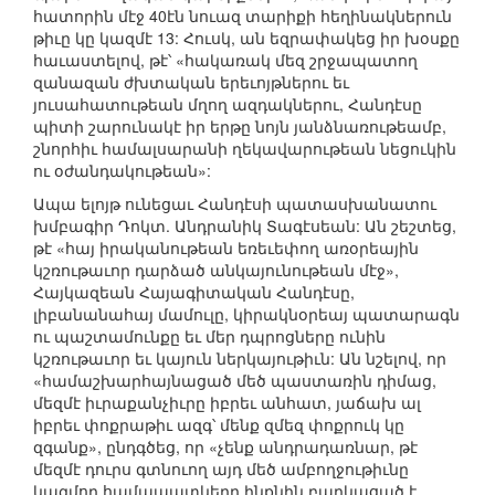
հատորին մէջ 40էն նուազ տարիքի հեղինակներուն
թիւը կը կազմէ 13: Հուսկ, ան եզրափակեց իր խօսքը
հաւաստելով, թէ՝ «հակառակ մեզ շրջապատող
զանազան ժխտական երեւոյթներու եւ
յուսահատութեան մղող ազդակներու, Հանդէսը
պիտի շարունակէ իր երթը նոյն յանձնառութեամբ,
շնորհիւ համալսարանի ղեկավարութեան նեցուկին
ու օժանդակութեան»:
Ապա ելոյթ ունեցաւ Հանդէսի պատասխանատու
խմբագիր Դոկտ. Անդրանիկ Տագէսեան: Ան շեշտեց,
թէ «հայ իրականութեան եռեւեփող առօրեային
կշռութաւոր դարձած անկայունութեան մէջ»,
Հայկազեան Հայագիտական Հանդէսը,
լիբանանահայ մամուլը, կիրակնօրեայ պատարագն
ու պաշտամունքը եւ մեր դպրոցները ունին
կշռութաւոր եւ կայուն ներկայութիւն: Ան նշելով, որ
«համաշխարհայնացած մեծ պաստառին դիմաց,
մեզմէ իւրաքանչիւրը իբրեւ անհատ, յաճախ ալ
իբրեւ փոքրաթիւ ազգ՝ մենք զմեզ փոքրուկ կը
զգանք», ընդգծեց, որ «չենք անդրադառնար, թէ
մեզմէ դուրս գտնուող այդ մեծ ամբողջութիւնը
կազմող համապատկերը ինքնին բաղկացած է