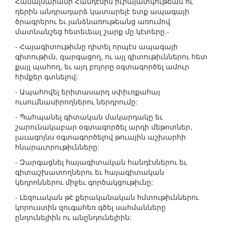
Համալսարանի Հանդէսին իւրայատկութեան ու
դերին անդրադարձ կատարելէ ետք ապագայի
ծրագրերու եւ յանձնառութեանց առումով
մատնանշեց հետեւեալ շարք մը կէտերը.-
- Հայագիտութիւնը դիտել որպէս ապագայի
գիտութիւն, զարգացող, ու այլ գիտութիւններու հետ
քայլ պահող, եւ այդ բոլորը օգտագործել ամուր
հիմքեր գտնելով:
- Ապահովել երիտասարդ սփիւռքահայ
ուսումնասիրողներու ներդրումը:
- Պահպանել գիտական մակարդակը եւ
շարունակաբար օգտագործել արդի մեթոտներ,
լաւագոյնս օգտագործելով թուային աշխարհի
հնարաւորութիւնները:
- Զարգացնել հայագիտական հանդէսներու եւ
գիտաշխատողներու եւ հայագիտական
կեդրոններու միջեւ գործակցութիւնը:
- Լեզուական թէ քերականական հմտութիւններու
կորուստին զուգահեռ գծել սահմանները
ընդունելիին ու անընդունելիին: