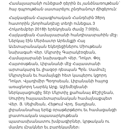
Համալսարանի ունեցած դերին եւ յանձնառութեան՝
հայ դպրութեան սատարելու ընդհանուր ճիգերուն:
Հայկազեան Հայագիտական Հանդէսին
38րդ
հատորին շնորհանդէսը տեղի ունեցաւ 3
Հոկտեմբեր 2018ի երեկոյեան ժամը 7:00ին,
Հայկազեան Համալսարանի հանդիսասրահին մէջ։
Ներկայ էին Մերձաւոր Արեւելքի Հայ
Աւետարանական Եկեղեցիներու Միութեան
նախագահ Վեր. Մկրտիչ Գարակէօզեան,
Համալսարանի նախագահ Վեր. Դոկտ. Փօլ
Հայտօսթեան, Լիբանանի մէջ Հայաստանի
արտակարգ եւ լիազօր դեսպան Պրն. Սամուէլ
Մկրտչեան եւ համայնքի հետ կապերու կցորդ
Դոկտ. Վլադիմիր Պօղոսեան, Լիբանանի հայոց
առաջնորդ Նարեկ Արք. Ալէեմէզեանի
ներկայացուցիչ Տէր Մկրտիչ քահանայ Քէշիշեան,
Սուրիոյ հայաաւետարանական համայնաքպետ
Վեր. Յ. Սելիմեան, Հեթում Վրդ. Տաղլեան,
լիբանանահայ երեք օրաթերթերու եւ համացանցի
լրատուական սպասարկութեան
պատասխանատու խմբագիրներ, կրթական ու
մամլոյ մշակներ եւ բարեկամներ։