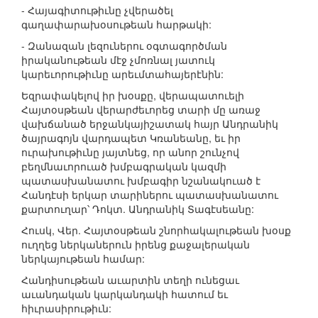
- Հայագիտութիւնը չվերածել
գաղափարախօսութեան հարթակի:
- Զանազան լեզուներու օգտագործման
իրականութեան մէջ չմոռնալ յատուկ
կարեւորութիւնը արեւմտահայերէնին:
Եզրափակելով իր խօսքը, վերապատուելի
Հայտօսթեան վերարժեւորեց տարի մը առաջ
վախճանած երջանկայիշատակ հայր Անդրանիկ
ծայրագոյն վարդապետ Կռանեանը, եւ իր
ուրախութիւնը յայտնեց, որ անոր շունչով
բեղմնաւորուած խմբագրական կազմի
պատասխանատու խմբագիր նշանակուած է
Հանդէսի երկար տարիներու պատասխանատու
քարտուղար՝ Դոկտ. Անդրանիկ Տագէսեանը:
Հուսկ, Վեր. Հայտօսթեան շնորհակալութեան խօսք
ուղղեց ներկաներուն իրենց քաջալերական
ներկայութեան համար:
Հանդիսութեան աւարտին տեղի ունեցաւ
աւանդական կարկանդակի հատում եւ
հիւրասիրութիւն: