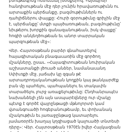
հանդիսութեան մէջ դեր չունին հրավառութիւնն ու
արտաքին պերճանքը, բազմութիւններն ու
դահլիճներու փայլքը: Հուրի զօրութիւնը գրիչին մէջ
է, պերճանքը՝ մտքի պայծառութեան, բազմութիւնը՝
նիւթերու խորքին զանազանութեան, իսկ փայլքը՝
հոգիի անկեղծութեան եւ անոր տարրական
պարզութեան մէջ»:
Վեր. Հայտօսթեան բարձր գնահատելով
հայագիտական բնագաւառին մէջ գործող
մշակները, ըսաւ. «Հայագիտութեան նուիրական
աշխատանքի լծուած անձեր, նամանաւանդ
Սփիւռքի մէջ, յաճախ կը զգան թէ
արտադրողականութեան կողքին կայ թանկարժէք
բան մը պահելու, պահպանելու եւ տակաւին
տարածելու լուրջ առաքելութիւնը: Ընդհանրապէս
նախանձելի չեն այն ասպարէզները ուր մշակը
պէտք է գործէ վայրընթացի մթնոլորտի կամ
վտանգուածի հոգեբանութեամբ, եւ փոխանակ
մշակութիւն եւ յառաջընթաց կատարելու
յամառօրէն խաղայ կղզիացած կալուածի տնտեսի
դերը»: Վեր. Հայտօսթեան 1970էն իվեր Հայկազեան