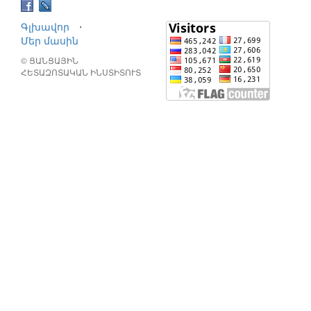
Գլխավոր
⋅
Մեր մասին
© ՑԱՆՑԱՅԻՆ
ՀԵՏԱԶՈՏԱԿԱՆ ԻՆՍՏԻՏՈՒՏ