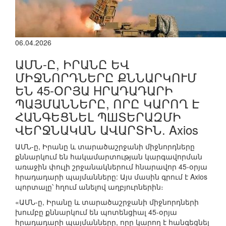
06.04.2026
ԱՄՆ-Ը, ԻՐԱՆԸ ԵՎ
ՄԻՋՆՈՐԴՆԵՐԸ ՔՆՆԱՐԿՈՒՄ
ԵՆ 45-ՕՐՅԱ HՐԱԴԱԴԱՐԻ
ՊԱՅՄԱՆՆԵՐԸ, ՈՐԸ ԿԱՐՈՂ Է
ՀԱՆԳԵՑՆԵԼ ՊШՏԵՐԱԶՄԻ
ՎԵՐՋՆԱԿԱՆ ԱՎԱՐՏԻՆ. Axios
ԱՄՆ-ը, Իրանը և տարածաշրջանի միջնորդները
քննարկում են հակամարտության կարգավորման
առաջին փուլի շրջանակներում հնարավոր 45-օրյա
հրադադարի պայմանները: Այս մասին գրում է Axios
պորտալը՝ հղում անելով աղբյուրներին։
«ԱՄՆ-ը, Իրանը և տարածաշրջանի միջնորդների
խումբը քննարկում են պոտենցիալ 45-օրյա
հրադադարի պայմանները, որը կարող է հանգեցնել