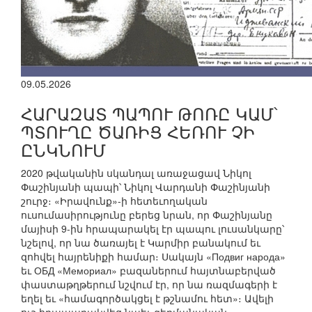
09.05.2026
ՀԱՐԱԶԱՏ ՊԱՊՈՒ ԹՈՌԸ ԿԱՄ՝
ՊՏՈՒՂԸ ԾԱՌԻՑ ՀԵՌՈՒ ՉԻ
ԸՆԿՆՈՒՄ
2020 թվականին սկանդալ առաջացավ Նիկոլ
Փաշինյանի պապի՝ Նիկոլ Վարդանի Փաշինյանի
շուրջ։ «Իրավունք»-ի հետեւողական
ուսումասիրությունը բերեց նրան, որ Փաշինյանը
մայիսի 9-ին հրապարակել էր պապու լուսանկարը՝
նշելով, որ նա ծառայել է Կարմիր բանակում եւ
զոհվել հայրենիքի համար։ Սակայն «Подвиг народа»
եւ ОБД «Мемориал» բազաներում հայտնաբերված
փաստաթղթերում նշվում էր, որ նա ռազմագերի է
եղել եւ «համագործակցել է թշնամու հետ»։ Ավելի
ուշ հրապարակվեց նաեւ գերմանական